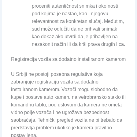
proceniti autentičnost snimka i okolnosti
pod kojima je nastao, kao i njegovu
relevantnost za konkretan slučaj. Međutim,
sud može odlučiti da ne prihvati snimak
kao dokaz ako utvrdi da je pribavljen na
nezakonit način ili da krši prava drugih lica.
Registracija vozila sa dodatno instaliranom kamerom
U Srbiji ne postoji posebna regulativa koja
zabranjuje registraciju vozila sa dodatno
instaliranom kamerom. Vozači mogu slobodno da
kupe i postave auto kameru na vetrobransko staklo ili
komandnu tablu, pod uslovom da kamera ne ometa
vidno polje vozača i ne ugrožava bezbednost
saobraćaja. Tehnički pregled vozila ne bi trebalo da
predstavlja problem ukoliko je kamera pravilno
postavljena.