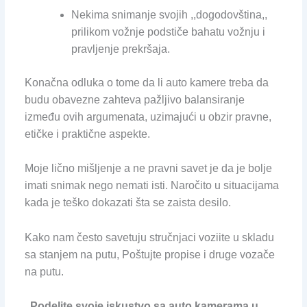
Nekima snimanje svojih ,,dogodovština,,
prilikom vožnje podstiče bahatu vožnju i
pravljenje prekršaja.
Konačna odluka o tome da li auto kamere treba da
budu obavezne zahteva pažljivo balansiranje
između ovih argumenata, uzimajući u obzir pravne,
etičke i praktične aspekte.
Moje lično mišljenje a ne pravni savet je da je bolje
imati snimak nego nemati isti. Naročito u situacijama
kada je teško dokazati šta se zaista desilo.
Kako nam često savetuju stručnjaci voziite u skladu
sa stanjem na putu, Poštujte propise i druge vozače
na putu.
„Podelite svoje iskustvo sa auto kamerama u