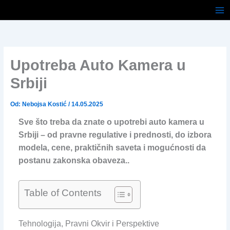
Pređi
na
sadržaj
Upotreba Auto Kamera u
Srbiji
Od:
Nebojsa Kostić
/
14.05.2025
Sve što treba da znate o upotrebi auto kamera u
Srbiji – od pravne regulative i prednosti, do izbora
modela, cene, praktičnih saveta i mogućnosti da
postanu zakonska obaveza..
Table of Contents
Tehnologija, Pravni Okvir i Perspektive