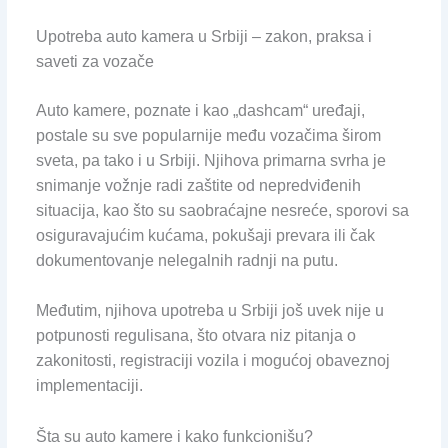
Upotreba auto kamera u Srbiji – zakon, praksa i
saveti za vozače
Auto kamere, poznate i kao „dashcam“ uređaji,
postale su sve popularnije među vozačima širom
sveta, pa tako i u Srbiji. Njihova primarna svrha je
snimanje vožnje radi zaštite od nepredviđenih
situacija, kao što su saobraćajne nesreće, sporovi sa
osiguravajućim kućama, pokušaji prevara ili čak
dokumentovanje nelegalnih radnji na putu.
Međutim, njihova upotreba u Srbiji još uvek nije u
potpunosti regulisana, što otvara niz pitanja o
zakonitosti, registraciji vozila i mogućoj obaveznoj
implementaciji.
Šta su auto kamere i kako funkcionišu?