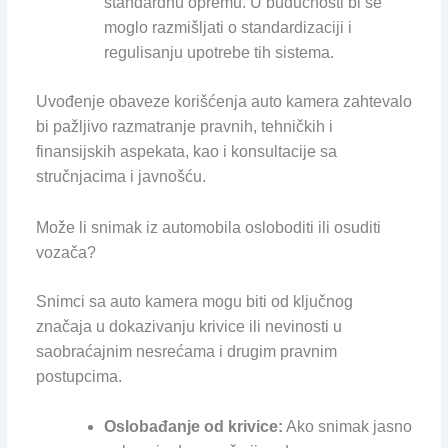
standardnu opremu. U budućnosti bi se
moglo razmišljati o standardizaciji i
regulisanju upotrebe tih sistema.
Uvođenje obaveze korišćenja auto kamera zahtevalo
bi pažljivo razmatranje pravnih, tehničkih i
finansijskih aspekata, kao i konsultacije sa
stručnjacima i javnošću.
Može li snimak iz automobila osloboditi ili osuditi
vozača?
Snimci sa auto kamera mogu biti od ključnog
značaja u dokazivanju krivice ili nevinosti u
saobraćajnim nesrećama i drugim pravnim
postupcima.
Oslobađanje od krivice:
Ako snimak jasno