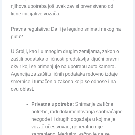
njihova upotreba još uvek zavisi prvenstveno od
lične inicijative vozača.
Pravna regulativa: Da li je legalno snimati nekog na
putu?
U Srbiji, kao i u mnogim drugim zemljama, zakon o
zaštiti podataka o ličnosti predstavlja ključni pravni
okvir koji se primenjuje na upotrebu auto kamera.
Agencija za zaštitu ličnih podataka redovno izdaje
smernice i tumačenja zakona koja se odnose i na
ovu oblast.
Privatna upotreba:
Snimanje za lične
potrebe, radi dokumentovanja saobraćajne
nezgode ili drugih događaja u kojima je
vozač učestvovao, generalno nije
zabranjeno. Međutim, važno je da se