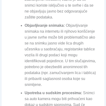
snimci koriste isključivo u te svrhe i da se
ne objavljuju javno bez odgovarajuće
zaštite podataka.
Objavljivanje snimaka:
Objavljivanje
snimaka na internetu ili njihovo korišćenje
u javne svrhe može biti problematično ako
se na snimku jasno vide lica drugih
učesnika u saobraćaju, registarske tablice
vozila ili drugi podaci koji mogu
identifikovati pojedince. U tim slučajevima,
potrebno je obezbediti anonimnost tih
podataka (npr. zamućivanjem lica i tablica)
ili pribaviti saglasnost osoba koje su
snimljene.
Upotreba u sudskim procesima:
Snimci
sa auto kamera mogu biti prihvaćeni kao
dokaz u sudskim sporovima. Sud će