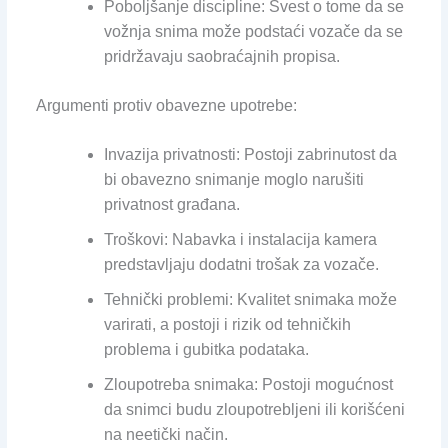
Poboljšanje discipline: Svest o tome da se
vožnja snima može podstaći vozače da se
pridržavaju saobraćajnih propisa.
Argumenti protiv obavezne upotrebe:
Invazija privatnosti: Postoji zabrinutost da
bi obavezno snimanje moglo narušiti
privatnost građana.
Troškovi: Nabavka i instalacija kamera
predstavljaju dodatni trošak za vozače.
Tehnički problemi: Kvalitet snimaka može
varirati, a postoji i rizik od tehničkih
problema i gubitka podataka.
Zloupotreba snimaka: Postoji mogućnost
da snimci budu zloupotrebljeni ili korišćeni
na neetički način.