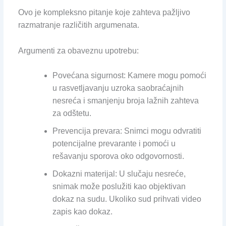
Ovo je kompleksno pitanje koje zahteva pažljivo
razmatranje različitih argumenata.
Argumenti za obaveznu upotrebu:
Povećana sigurnost: Kamere mogu pomoći
u rasvetljavanju uzroka saobraćajnih
nesreća i smanjenju broja lažnih zahteva
za odštetu.
Prevencija prevara: Snimci mogu odvratiti
potencijalne prevarante i pomoći u
rešavanju sporova oko odgovornosti.
Dokazni materijal: U slučaju nesreće,
snimak može poslužiti kao objektivan
dokaz na sudu. Ukoliko sud prihvati video
zapis kao dokaz.