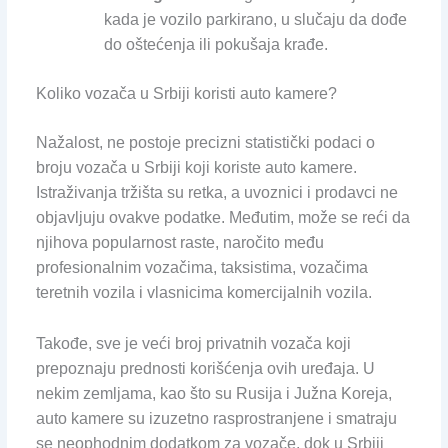
kada je vozilo parkirano, u slučaju da dođe
do oštećenja ili pokušaja krađe.
Koliko vozača u Srbiji koristi auto kamere?
Nažalost, ne postoje precizni statistički podaci o
broju vozača u Srbiji koji koriste auto kamere.
Istraživanja tržišta su retka, a uvoznici i prodavci ne
objavljuju ovakve podatke. Međutim, može se reći da
njihova popularnost raste, naročito među
profesionalnim vozačima, taksistima, vozačima
teretnih vozila i vlasnicima komercijalnih vozila.
Takođe, sve je veći broj privatnih vozača koji
prepoznaju prednosti korišćenja ovih uređaja. U
nekim zemljama, kao što su Rusija i Južna Koreja,
auto kamere su izuzetno rasprostranjene i smatraju
se neophodnim dodatkom za vozače, dok u Srbiji