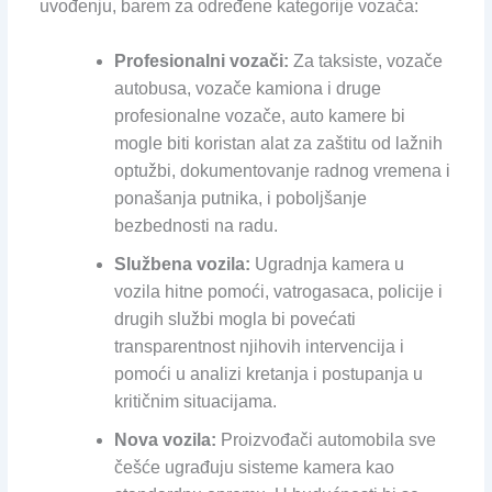
uvođenju, barem za određene kategorije vozača:
Profesionalni vozači:
Za taksiste, vozače
autobusa, vozače kamiona i druge
profesionalne vozače, auto kamere bi
mogle biti koristan alat za zaštitu od lažnih
optužbi, dokumentovanje radnog vremena i
ponašanja putnika, i poboljšanje
bezbednosti na radu.
Službena vozila:
Ugradnja kamera u
vozila hitne pomoći, vatrogasaca, policije i
drugih službi mogla bi povećati
transparentnost njihovih intervencija i
pomoći u analizi kretanja i postupanja u
kritičnim situacijama.
Nova vozila:
Proizvođači automobila sve
češće ugrađuju sisteme kamera kao