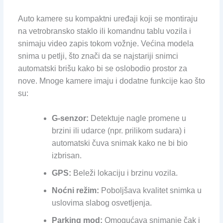
Auto kamere su kompaktni uređaji koji se montiraju
na vetrobransko staklo ili komandnu tablu vozila i
snimaju video zapis tokom vožnje. Većina modela
snima u petlji, što znači da se najstariji snimci
automatski brišu kako bi se oslobodio prostor za
nove. Mnoge kamere imaju i dodatne funkcije kao što
su:
G-senzor:
Detektuje nagle promene u
brzini ili udarce (npr. prilikom sudara) i
automatski čuva snimak kako ne bi bio
izbrisan.
GPS:
Beleži lokaciju i brzinu vozila.
Noćni režim:
Poboljšava kvalitet snimka u
uslovima slabog osvetljenja.
Parking mod:
Omogućava snimanje čak i