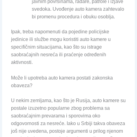
javnim površinama, radare, patrole i izjave
svedoka. Uvođenje auto kamera zahtevalo
bi promenu procedura i obuku osoblja.
Ipak, treba napomenuti da pojedine policijske
jedinice ili službe mogu koristiti auto kamere u
specifičnim situacijama, kao što su istrage
saobraćajnih nesreća ili praćenje određenih
aktivnosti.
Može li upotreba auto kamera postati zakonska
obaveza?
U nekim zemljama, kao što je Rusija, auto kamere su
postale izuzetno popularne zbog problema sa
saobraćajnim prevarama i sporovima oko
odgovornosti za nesreće. Iako u Srbiji takva obaveza
još nije uvedena, postoje argumenti u prilog njenom