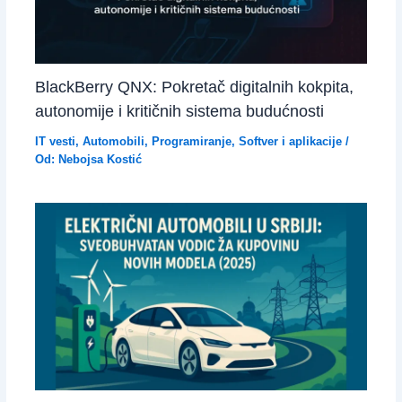
BlackBerry QNX: Pokretač digitalnih kokpita,
autonomije i kritičnih sistema budućnosti
IT vesti
,
Automobili
,
Programiranje
,
Softver i aplikacije
/
Od:
Nebojsa Kostić