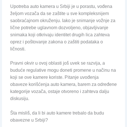
Upotreba auto kamera u Srbiji je u porastu, vođena
željom vozača da se zaštite u sve kompleksnijem
saobraćajnom okruženju. Iako je snimanje vožnje za
lične potrebe uglavnom dozvoljeno, objavljivanje
snimaka koji otkrivaju identitet drugih lica zahteva
oprez i poštovanje zakona o zaštiti podataka o
ličnosti.
Pravni okvir u ovoj oblasti još uvek se razvija, a
buduće regulative mogu doneti promene u načinu na
koji se ove kamere koriste. Pitanje uvođenja
obaveze korišćenja auto kamera, barem za određene
kategorije vozača, ostaje otvoreno i zahteva dalju
diskusiju.
Šta misliš, da li bi auto kamere trebalo da budu
obavezne u Srbiji?