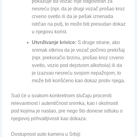
pokazuje da vozač nije odgovoran za
nesreću (npr. da je drugi vozač prošao kroz
crveno svetlo ili da je pešak iznenada
istrčao na put), to može biti presudan dokaz
u njegovu korist.
Utvrđivanje krivice:
S druge strane, ako
snimak otkriva da je vozač počinio prekršaj
(npr. prekoračio brzinu, prošao kroz crveno
svetlo, vozio pod dejstvom alkohola) ili da
je izazvao nesreću svojom nepažnjom, to
može biti korišćeno kao dokaz protiv njega.
Sud će u svakom konkretnom slučaju proceniti
relevantnost i autentičnost snimka, kao i okolnosti
pod kojima je nastao, pre nego što donese odluku o
njegovoj prihvatljivosti kao dokaza.
Dostupnost auto kamera u Srbiji