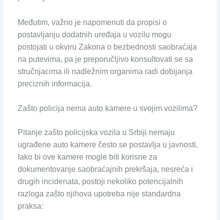
Međutim, važno je napomenuti da propisi o
postavljanju dodatnih uređaja u vozilu mogu
postojati u okviru Zakona o bezbednosti saobraćaja
na putevima, pa je preporučljivo konsultovati se sa
stručnjacima ili nadležnim organima radi dobijanja
preciznih informacija.
Zašto policija nema auto kamere u svojim vozilima?
Pitanje zašto policijska vozila u Srbiji nemaju
ugrađene auto kamere često se postavlja u javnosti.
Iako bi ove kamere mogle biti korisne za
dokumentovanje saobraćajnih prekršaja, nesreća i
drugih incidenata, postoji nekoliko potencijalnih
razloga zašto njihova upotreba nije standardna
praksa: