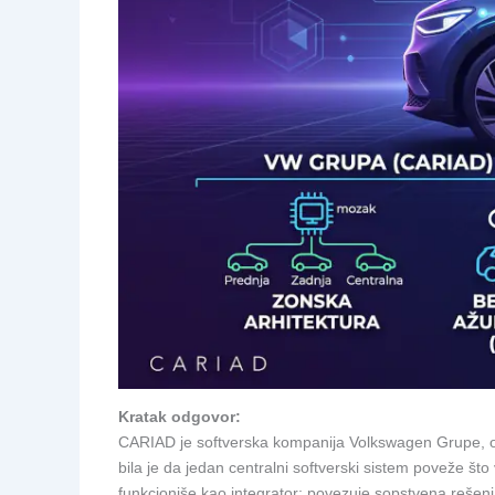
Kratak odgovor:
CARIAD je softverska kompanija Volkswagen Grupe, os
bila je da jedan centralni softverski sistem poveže š
funkcioniše kao integrator: povezuje sopstvena rešenj