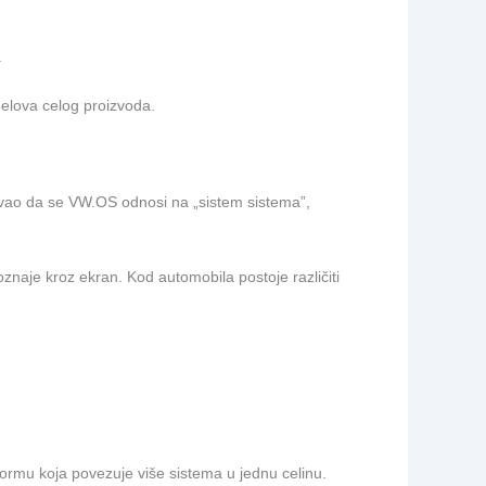
.
delova celog proizvoda.
avao da se VW.OS odnosi na „sistem sistema”,
znaje kroz ekran. Kod automobila postoje različiti
tformu koja povezuje više sistema u jednu celinu.