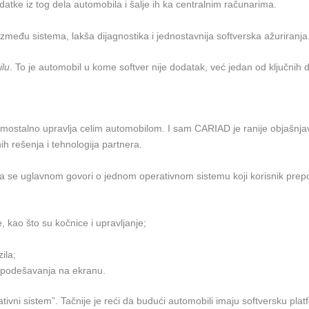
datke iz tog dela automobila i šalje ih ka centralnim računarima.
zmeđu sistema, lakša dijagnostika i jednostavnija softverska ažuriranja
ilu
. To je automobil u kome softver nije dodatak, već jedan od ključnih 
mostalno upravlja celim automobilom. I sam CARIAD je ranije objašnj
h rešenja i tehnologija partnera.
ona se uglavnom govori o jednom operativnom sistemu koji korisnik prepo
 kao što su kočnice i upravljanje;
ila;
e i podešavanja na ekranu.
tivni sistem”. Tačnije je reći da budući automobili imaju softversku pla