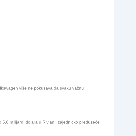
 Volkswagen više ne pokušava da svaku važnu
 5,8 milijardi dolara u Rivian i zajedničko preduzeće