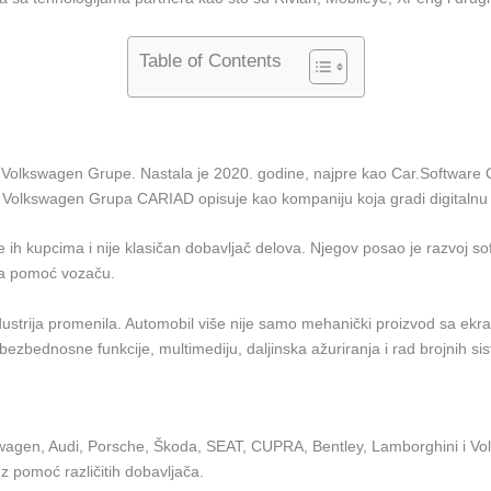
Table of Contents
Volkswagen Grupe. Nastala je 2020. godine, najpre kao Car.Software Or
na. Volkswagen Grupa CARIAD opisuje kao kompaniju koja gradi digitalnu
e ih kupcima i nije klasičan dobavljač delova. Njegov posao je razvoj so
 za pomoć vozaču.
strija promenila. Automobil više nije samo mehanički proizvod sa ekra
 bezbednosne funkcije, multimediju, daljinska ažuriranja i rad brojnih si
wagen, Audi, Porsche, Škoda, SEAT, CUPRA, Bentley, Lamborghini i Vol
z pomoć različitih dobavljača.