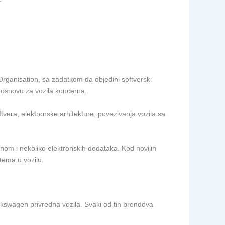
ganisation, sa zadatkom da objedini softverski
 osnovu za vozila koncerna.
ftvera, elektronske arhitekture, povezivanja vozila sa
nom i nekoliko elektronskih dodataka. Kod novijih
stema u vozilu.
kswagen privredna vozila. Svaki od tih brendova