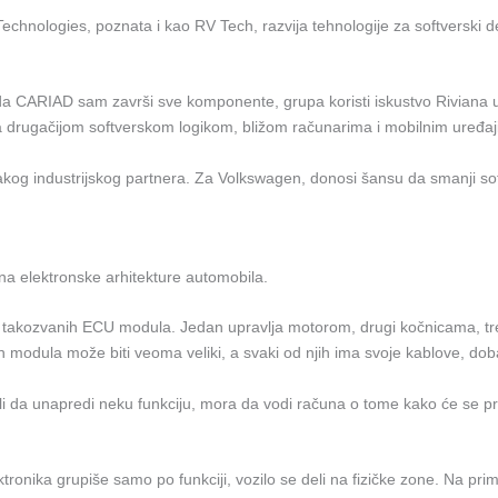
nologies, poznata i kao RV Tech, razvija tehnologije za softverski def
 CARIAD sam završi sve komponente, grupa koristi iskustvo Riviana u r
a drugačijom softverskom logikom, bližom računarima i mobilnim uređaj
 jakog industrijskog partnera. Za Volkswagen, donosi šansu da smanji so
a elektronske arhitekture automobila.
a, takozvanih ECU modula. Jedan upravlja motorom, drugi kočnicama, tre
 modula može biti veoma veliki, a svaki od njih ima svoje kablove, dobav
eli da unapredi neku funkciju, mora da vodi računa o tome kako će se p
ronika grupiše samo po funkciji, vozilo se deli na fizičke zone. Na prim