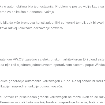
a u automobilima bila jednostavnija. Problem je postao vidljiv kada su vo
steme za delimično autonomnu vožnju.
 bila da više brendova koristi zajednički softverski temelj, dok bi svaki 
brzava razvoj i olakšava održavanje softvera.
poznate kao VW.OS, zajedno sa elektronskom arhitekturom E³ i cloud s
i da nije reč o jednom jednostavnom operativnom sistemu poput Windowsa
uće generacije automobila Volkswagen Grupe. Na toj osnovi bi radili si
plikacije i napredne funkcije pomoći vozaču.
ve. Softver za pristupačan gradski Volkswagen ne može uvek da se razvij
emijum modeli traže snažniji hardver, naprednije funkcije, bolji odziv i