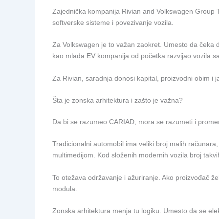
Zajednička kompanija Rivian and Volkswagen Group Tech
softverske sisteme i povezivanje vozila.
Za Volkswagen je to važan zaokret. Umesto da čeka da
kao mlađa EV kompanija od početka razvijao vozila s
Za Rivian, saradnja donosi kapital, proizvodni obim i
Šta je zonska arhitektura i zašto je važna?
Da bi se razumeo CARIAD, mora se razumeti i promen
Tradicionalni automobil ima veliki broj malih računar
multimedijom. Kod složenih modernih vozila broj takvih
To otežava održavanje i ažuriranje. Ako proizvođač ž
modula.
Zonska arhitektura menja tu logiku. Umesto da se elekt