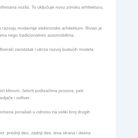
inisana vozila. To uključuje novu zonsku arhitekturu,
azvoju modernije elektronske arhitekture. Rivian je
ima nego tradicionalnim automobilima.
ftverski zaostatak i ubrza razvoj budućih modela.
ći klimom, četvrti podizačima prozora, peti
ljače i softver.
romena ponašati u odnosu na veliki broj drugih
er: prednji deo, zadnji deo, leva strana i desna