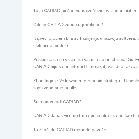
Tu je CARIAD naišao na najveći izazov. Jedan sistem z
Gde je CARIAD zapao u probleme?
Najveći problem bila su kašnjenja u razvoju softvera.
električne modele.
Posledice su se videle na važnim automobilima. Softv
CARIAD nije samo interni IT projekat, već deo razvoja 
Zbog toga je Volkswagen promenio strategiju. Umesto d
sopstvene automobile.
Šta danas radi CARIAD?
CARIAD danas više ne treba posmatrati samo kao tim ko
To znači da CARIAD mora da poveže: