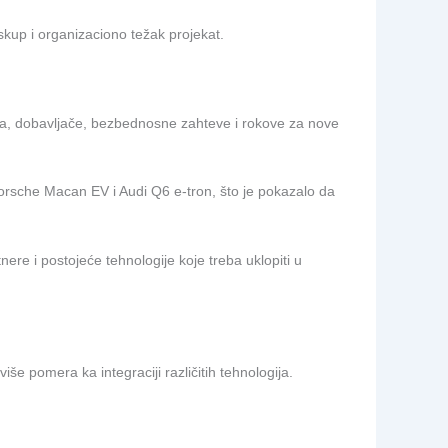
skup i organizaciono težak projekat.
ova, dobavljače, bezbednosne zahteve i rokove za nove
orsche Macan EV i Audi Q6 e-tron, što je pokazalo da
re i postojeće tehnologije koje treba uklopiti u
e pomera ka integraciji različitih tehnologija.