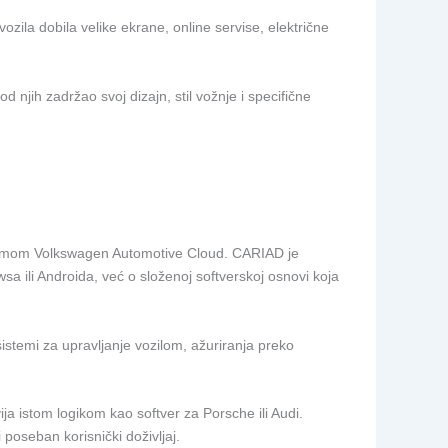
zila dobila velike ekrane, online servise, električne
od njih zadržao svoj dizajn, stil vožnje i specifične
istemom Volkswagen Automotive Cloud. CARIAD je
 ili Androida, već o složenoj softverskoj osnovi koja
stemi za upravljanje vozilom, ažuriranja preko
a istom logikom kao softver za Porsche ili Audi.
 poseban korisnički doživljaj.