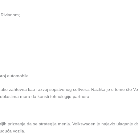
a Rivianom;
broj automobila.
jednako zahtevna kao razvoj sopstvenog softvera. Razlika je u tome što
blastima mora da koristi tehnologiju partnera.
jih priznanja da se strategija menja. Volkswagen je najavio ulaganje do
buduća vozila.