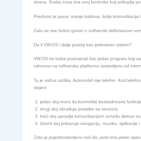
strana. Svaka zona ima svoj kontroler koji prikuplja po
Prednost je jasna: manje kablova, bolja komunikacija i
Zato se sve češće govori o
softverski definisanom voz
Da li VW.OS i dalje postoji kao jedinstven sistem?
VW.OS ne treba posmatrati kao jedan program koji sa
odnosno na softversku platformu sastavljenu od interni
To je važna razlika. Automobil nije telefon. Kod telef
slojevi:
jedan sloj mora da kontroliše bezbednosne funkcije,
drugi sloj obrađuje podatke sa senzora;
treći sloj upravlja komunikacijom između delova voz
četvrti sloj prikazuje navigaciju, muziku, aplikacij
Zato je pojednostavljeno reći da „auto ima jedan opera