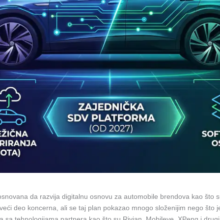
novana da razvija digitalnu osnovu za automobile brendova kao što su
to veći deo koncerna, ali se taj plan pokazao mnogo složenijim nego š
a sa tehnologijama partnera kao što su Rivian, Mobileye, XPeng i drugi