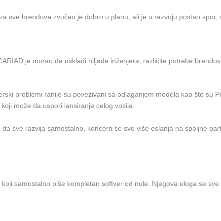
a sve brendove zvučao je dobro u planu, ali je u razvoju postao spor, 
 CARIAD je morao da uskladi hiljade inženjera, različite potrebe brend
erski problemi ranije su povezivani sa odlaganjem modela kao što su P
koji može da uspori lansiranje celog vozila.
a sve razvija samostalno, koncern se sve više oslanja na spoljne partne
ji samostalno piše kompletan softver od nule. Njegova uloga se sve viš