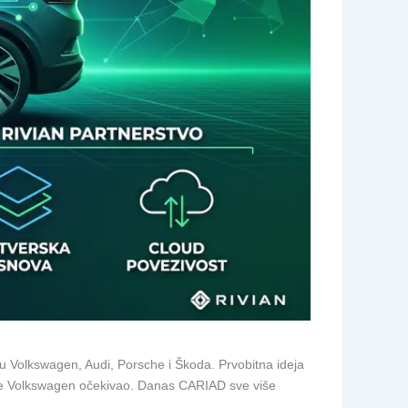
 Volkswagen, Audi, Porsche i Škoda. Prvobitna ideja
to je Volkswagen očekivao. Danas CARIAD sve više
.