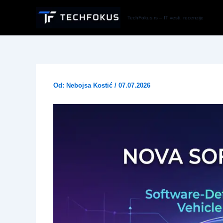
Pređi
na
TechFokus.rs – IT vesti, recenzije
sadržaj
Od:
Nebojsa Kostić
/
07.07.2026