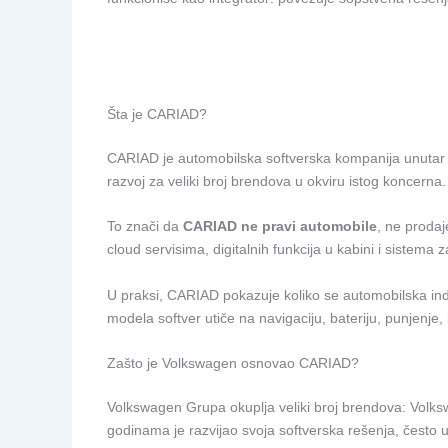
Šta je CARIAD?
CARIAD je automobilska softverska kompanija unutar 
razvoj za veliki broj brendova u okviru istog koncer
To znači da
CARIAD ne pravi automobile
, ne prodaj
cloud servisima, digitalnih funkcija u kabini i sistema
U praksi, CARIAD pokazuje koliko se automobilska indu
modela softver utiče na navigaciju, bateriju, punjenje,
Zašto je Volkswagen osnovao CARIAD?
Volkswagen Grupa okuplja veliki broj brendova: Volks
godinama je razvijao svoja softverska rešenja, često u