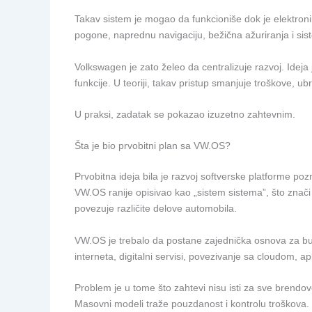
Takav sistem je mogao da funkcioniše dok je elektronik
pogone, naprednu navigaciju, bežična ažuriranja i si
Volkswagen je zato želeo da centralizuje razvoj. Ideja je
funkcije. U teoriji, takav pristup smanjuje troškove, u
U praksi, zadatak se pokazao izuzetno zahtevnim.
Šta je bio prvobitni plan sa VW.OS?
Prvobitna ideja bila je razvoj softverske platforme 
VW.OS ranije opisivao kao „sistem sistema”, što znač
povezuje različite delove automobila.
VW.OS je trebalo da postane zajednička osnova za bud
interneta, digitalni servisi, povezivanje sa cloudom, a
Problem je u tome što zahtevi nisu isti za sve brendo
Masovni modeli traže pouzdanost i kontrolu troškova. Pr