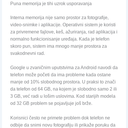
Puna memorija je tihi uzrok usporavanja
Interna memorija nije samo prostor za fotografije,
video-snimke i aplikacije. Operativni sistem je koristi
za privremene fajlove, keš, ažuriranja, rad aplikacija i
normalno funkcionisanje uređaja. Kada je telefon
skoro pun, sistem ima mnogo manje prostora za
svakodnevni rad.
Google u zvaničnim uputstvima za Android navodi da
telefon može početi da ima probleme kada ostane
manje od 10% slobodnog prostora. U praksi to znači
da telefon od 64 GB, na kojem je slobodno samo 2 ili
3 GB, već radi u lošim uslovima. Kod starijih modela
od 32 GB problem se pojavljuje još brže.
Korisnici često ne primete problem dok telefon ne
odbije da snimi novu fotografiju ili prikaže poruku da