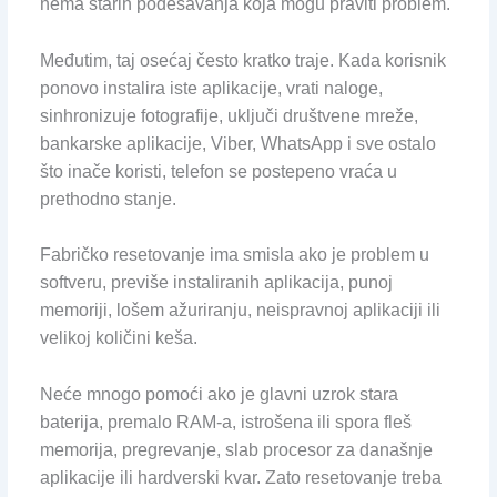
nema starih podešavanja koja mogu praviti problem.
Međutim, taj osećaj često kratko traje. Kada korisnik
ponovo instalira iste aplikacije, vrati naloge,
sinhronizuje fotografije, uključi društvene mreže,
bankarske aplikacije, Viber, WhatsApp i sve ostalo
što inače koristi, telefon se postepeno vraća u
prethodno stanje.
Fabričko resetovanje ima smisla ako je problem u
softveru, previše instaliranih aplikacija, punoj
memoriji, lošem ažuriranju, neispravnoj aplikaciji ili
velikoj količini keša.
Neće mnogo pomoći ako je glavni uzrok stara
baterija, premalo RAM-a, istrošena ili spora fleš
memorija, pregrevanje, slab procesor za današnje
aplikacije ili hardverski kvar. Zato resetovanje treba