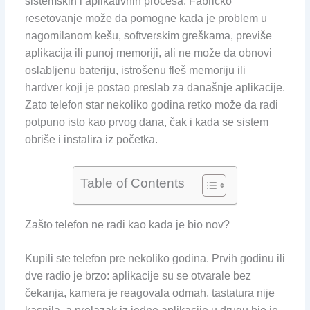
sistemskih i aplikativnih procesa. Fabričko
resetovanje može da pomogne kada je problem u
nagomilanom kešu, softverskim greškama, previše
aplikacija ili punoj memoriji, ali ne može da obnovi
oslabljenu bateriju, istrošenu fleš memoriju ili
hardver koji je postao preslab za današnje aplikacije.
Zato telefon star nekoliko godina retko može da radi
potpuno isto kao prvog dana, čak i kada se sistem
obriše i instalira iz početka.
Table of Contents
Zašto telefon ne radi kao kada je bio nov?
Kupili ste telefon pre nekoliko godina. Prvih godinu ili
dve radio je brzo: aplikacije su se otvarale bez
čekanja, kamera je reagovala odmah, tastatura nije