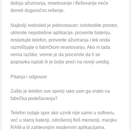
dobija ažuriranja, resetovanje i flešovanje neće
doneti dugoročno rešenje.
Najbolji redosled je jednostavan: oslobodite prostor,
uklonite nepotrebne aplikacije, proverite bateriju,
restartujte telefon, proverite ažuriranja i tek onda
razmišljajte o fabričkom resetovanju. Ako ni tada
nema razlike, vreme je da procenite da li se
popravka isplati ili je bolje preći na noviji uređaj.
Pitanja i odgovori
Zašto je telefon sve sporiji iako sam ga vratio na
fabrička podešavanja?
Telefon ostaje spor ako uzrok nije samo u softveru,
već u staroj bateriji, istrošenoj fleš memoriji, manjku
RAM-a ili zahtevnijim modernim aplikacijama.