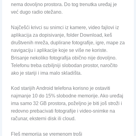
nema dovoljno prostora. Do tog trenutka uređaj je
već dugo radio otežano.
Najčešći krivci su snimci iz kamere, video fajlovi iz
aplikacija za dopisivanje, folder Download, keš
društvenih mreža, duplirane fotografije, igre, mape za
navigaciju i aplikacije koje se više ne koriste.
Brisanje nekoliko fotografija obično nije dovoljno.
Telefonu treba ozbiljniji slobodan prostor, naročito
ako je stariji i ima malo skladišta.
Kod starijih Android telefona korisno je ostaviti
najmanje 10 do 15% slobodne memorije. Ako uređaj
ima samo 32 GB prostora, poželjno je biti još stroži i
redovno prebacivati fotografije i video-snimke na
računar, eksterni disk ili cloud.
Fleš memorija se vremenom troši