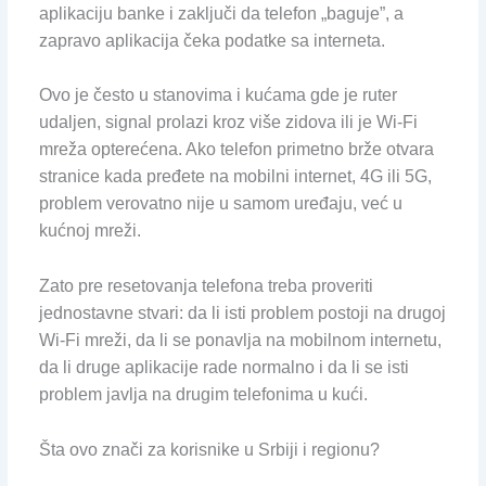
aplikaciju banke i zaključi da telefon „baguje”, a
zapravo aplikacija čeka podatke sa interneta.
Ovo je često u stanovima i kućama gde je ruter
udaljen, signal prolazi kroz više zidova ili je Wi-Fi
mreža opterećena. Ako telefon primetno brže otvara
stranice kada pređete na mobilni internet, 4G ili 5G,
problem verovatno nije u samom uređaju, već u
kućnoj mreži.
Zato pre resetovanja telefona treba proveriti
jednostavne stvari: da li isti problem postoji na drugoj
Wi-Fi mreži, da li se ponavlja na mobilnom internetu,
da li druge aplikacije rade normalno i da li se isti
problem javlja na drugim telefonima u kući.
Šta ovo znači za korisnike u Srbiji i regionu?