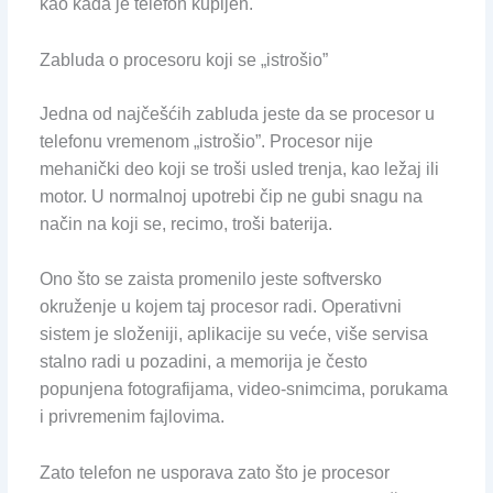
kao kada je telefon kupljen.
Zabluda o procesoru koji se „istrošio”
Jedna od najčešćih zabluda jeste da se procesor u
telefonu vremenom „istrošio”. Procesor nije
mehanički deo koji se troši usled trenja, kao ležaj ili
motor. U normalnoj upotrebi čip ne gubi snagu na
način na koji se, recimo, troši baterija.
Ono što se zaista promenilo jeste softversko
okruženje u kojem taj procesor radi. Operativni
sistem je složeniji, aplikacije su veće, više servisa
stalno radi u pozadini, a memorija je često
popunjena fotografijama, video-snimcima, porukama
i privremenim fajlovima.
Zato telefon ne usporava zato što je procesor