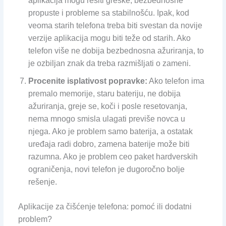
aplikacija mogu rešiti greške, bezbednosne
propuste i probleme sa stabilnošću. Ipak, kod
veoma starih telefona treba biti svestan da novije
verzije aplikacija mogu biti teže od starih. Ako
telefon više ne dobija bezbednosna ažuriranja, to
je ozbiljan znak da treba razmišljati o zameni.
Procenite isplativost popravke:
Ako telefon ima
premalo memorije, staru bateriju, ne dobija
ažuriranja, greje se, koči i posle resetovanja,
nema mnogo smisla ulagati previše novca u
njega. Ako je problem samo baterija, a ostatak
uređaja radi dobro, zamena baterije može biti
razumna. Ako je problem ceo paket hardverskih
ograničenja, novi telefon je dugoročno bolje
rešenje.
Aplikacije za čišćenje telefona: pomoć ili dodatni
problem?