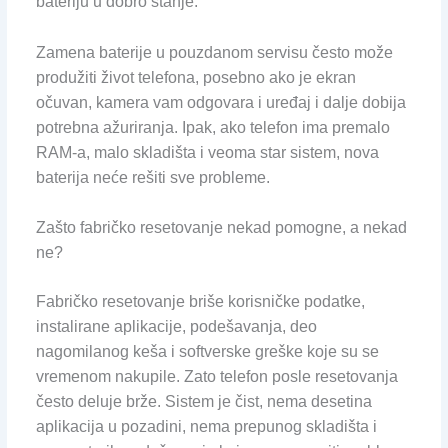
bateriju u dobro stanje.
Zamena baterije u pouzdanom servisu često može
produžiti život telefona, posebno ako je ekran
očuvan, kamera vam odgovara i uređaj i dalje dobija
potrebna ažuriranja. Ipak, ako telefon ima premalo
RAM-a, malo skladišta i veoma star sistem, nova
baterija neće rešiti sve probleme.
Zašto fabričko resetovanje nekad pomogne, a nekad
ne?
Fabričko resetovanje briše korisničke podatke,
instalirane aplikacije, podešavanja, deo
nagomilanog keša i softverske greške koje su se
vremenom nakupile. Zato telefon posle resetovanja
često deluje brže. Sistem je čist, nema desetina
aplikacija u pozadini, nema prepunog skladišta i