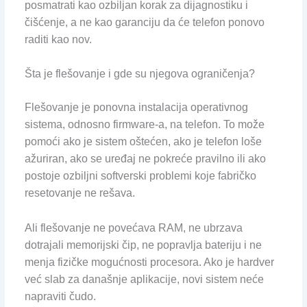
posmatrati kao ozbiljan korak za dijagnostiku i
čišćenje, a ne kao garanciju da će telefon ponovo
raditi kao nov.
Šta je flešovanje i gde su njegova ograničenja?
Flešovanje je ponovna instalacija operativnog
sistema, odnosno firmware-a, na telefon. To može
pomoći ako je sistem oštećen, ako je telefon loše
ažuriran, ako se uređaj ne pokreće pravilno ili ako
postoje ozbiljni softverski problemi koje fabričko
resetovanje ne rešava.
Ali flešovanje ne povećava RAM, ne ubrzava
dotrajali memorijski čip, ne popravlja bateriju i ne
menja fizičke mogućnosti procesora. Ako je hardver
već slab za današnje aplikacije, novi sistem neće
napraviti čudo.