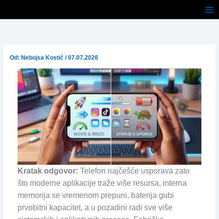
Pređi
na
sadržaj
Od:
Nebojsa Kostić
/
07.07.2026
Kratak odgovor:
Telefon najčešće usporava zato
što moderne aplikacije traže više resursa, interna
memorija se vremenom prepuni, baterija gubi
prvobitni kapacitet, a u pozadini radi sve više