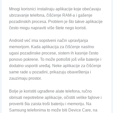
Mnogi korisnici instaliraju aplikacije koje obećavaju
ubrzavanje telefona, čišćenje RAM-a i gašenje
pozadinskih procesa. Problem je što takve aplikacije
često mogu napraviti više štete nego koristi.
Android već ima sopstveni način upravljanja
memorijom. Kada aplikacija za čišćenje nasilno
ugasi pozadinske procese, sistem ih kasnije često
ponovo pokrene. To može potrošiti još više baterije i
dodatno usporiti uređaj. Neke aplikacije za čišćenje
same rade u pozadini, prikazuju obaveštenja i
zauzimaju prostor.
Bolje je koristiti ugrađene alate telefona, ručno
obrisati nepotrebne aplikacije, očistiti velike fajlove i
proveriti šta zaista troši bateriju i memoriju. Na
Samsung telefonima to može biti Device Care, na