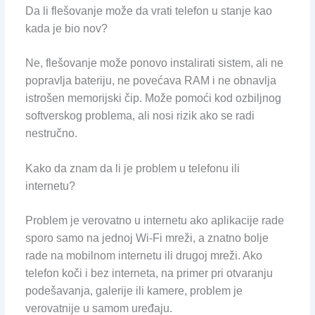
Da li flešovanje može da vrati telefon u stanje kao
kada je bio nov?
Ne, flešovanje može ponovo instalirati sistem, ali ne
popravlja bateriju, ne povećava RAM i ne obnavlja
istrošen memorijski čip. Može pomoći kod ozbiljnog
softverskog problema, ali nosi rizik ako se radi
nestručno.
Kako da znam da li je problem u telefonu ili
internetu?
Problem je verovatno u internetu ako aplikacije rade
sporo samo na jednoj Wi-Fi mreži, a znatno bolje
rade na mobilnom internetu ili drugoj mreži. Ako
telefon koči i bez interneta, na primer pri otvaranju
podešavanja, galerije ili kamere, problem je
verovatnije u samom uređaju.