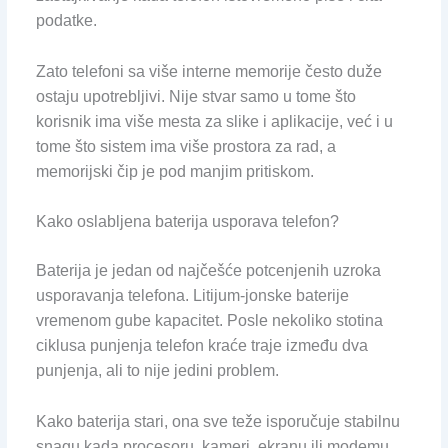
podatke.
Zato telefoni sa više interne memorije često duže
ostaju upotrebljivi. Nije stvar samo u tome što
korisnik ima više mesta za slike i aplikacije, već i u
tome što sistem ima više prostora za rad, a
memorijski čip je pod manjim pritiskom.
Kako oslabljena baterija usporava telefon?
Baterija je jedan od najčešće potcenjenih uzroka
usporavanja telefona. Litijum-jonske baterije
vremenom gube kapacitet. Posle nekoliko stotina
ciklusa punjenja telefon kraće traje između dva
punjenja, ali to nije jedini problem.
Kako baterija stari, ona sve teže isporučuje stabilnu
snagu kada procesoru, kameri, ekranu ili modemu