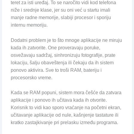
teret za isti uređaj. To se naročito vidi kod telefona
niže i srednje klase, jer su oni već u startu imali
manje radne memorije, slabiji procesor i sporiju
internu memoriju.
Dodatni problem je to što mnoge aplikacije ne miruju
kada ih zatvorite. One proveravaju poruke,
osvežavaju sadržaj, sinhronizuju fotografije, prate
lokaciju, šalju obaveštenja ili čekaju da ih sistem
ponovo aktivira. Sve to troši RAM, bateriju i
procesorsko vreme.
Kada se RAM popuni, sistem mora češće da zatvara
aplikacije i ponovo ih učitava kada ih otvorite.
Korisnik to vidi kao sporo vraćanje na početni ekran,
učitavanje aplikacije od nule, kašnjenje tastature ili
kratko zastajkivanje pri prelasku između programa.