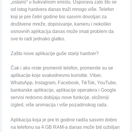
„ostario” u bukvalnom smislu. Usporava zato što se
od istog hardvera danas traži mnogo više. Telefon
koji je pre četiri godine bio sasvim dovoljan za
društvene mreže, dopisivanje, kameru i nekoliko
osnovnih aplikacija danas može imati problem da
sve to radi jednako glatko.
Zašto nove aplikacije guše stariji hardver?
Čak i ako niste promenili telefon, promenile su se
aplikacije koje svakodnevno koristite. Viber,
WhatsApp, Instagram, Facebook, TikTok, YouTube,
bankarske aplikacije, aplikacije operatera i Google
servisi redovno dobijaju nove funkcije, složeniji
izgled, više animacija i više pozadinskog rada.
Aplikacija koja je pre tri godine radila sasvim dobro
na telefonu sa 4 GB RAM-a danas može biti ozbiljan