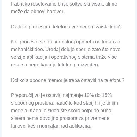
Fabričko resetovanje briše softverski višak, ali ne
može da obnovi hardver.
Da li se procesor u telefonu vremenom zaista troši?
Ne, procesor se pri normalnoj upotrebi ne troši kao
mehanički deo. Uređaj deluje sporije zato što nove
verzije aplikacija i operativnog sistema traže više
resursa nego kada je telefon proizveden.
Koliko slobodne memorije treba ostaviti na telefonu?
Preporučljivo je ostaviti najmanje 10% do 15%
slobodnog prostora, naročito kod starijih i jeftinijih
modela. Kada je skladište skoro potpuno puno,
sistem nema dovoljno prostora za privremene
fajlove, keš i normalan rad aplikacija.