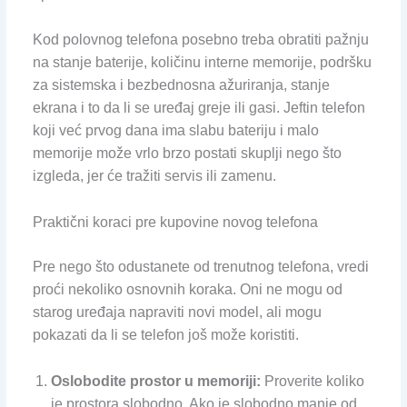
Kod polovnog telefona posebno treba obratiti pažnju
na stanje baterije, količinu interne memorije, podršku
za sistemska i bezbednosna ažuriranja, stanje
ekrana i to da li se uređaj greje ili gasi. Jeftin telefon
koji već prvog dana ima slabu bateriju i malo
memorije može vrlo brzo postati skuplji nego što
izgleda, jer će tražiti servis ili zamenu.
Praktični koraci pre kupovine novog telefona
Pre nego što odustanete od trenutnog telefona, vredi
proći nekoliko osnovnih koraka. Oni ne mogu od
starog uređaja napraviti novi model, ali mogu
pokazati da li se telefon još može koristiti.
Oslobodite prostor u memoriji:
Proverite koliko
je prostora slobodno. Ako je slobodno manje od