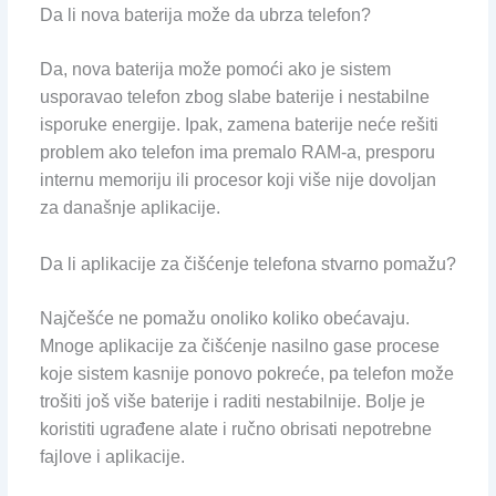
Da li nova baterija može da ubrza telefon?
Da, nova baterija može pomoći ako je sistem
usporavao telefon zbog slabe baterije i nestabilne
isporuke energije. Ipak, zamena baterije neće rešiti
problem ako telefon ima premalo RAM-a, presporu
internu memoriju ili procesor koji više nije dovoljan
za današnje aplikacije.
Da li aplikacije za čišćenje telefona stvarno pomažu?
Najčešće ne pomažu onoliko koliko obećavaju.
Mnoge aplikacije za čišćenje nasilno gase procese
koje sistem kasnije ponovo pokreće, pa telefon može
trošiti još više baterije i raditi nestabilnije. Bolje je
koristiti ugrađene alate i ručno obrisati nepotrebne
fajlove i aplikacije.