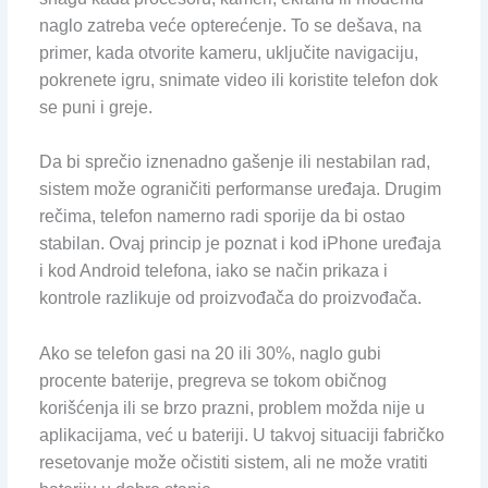
naglo zatreba veće opterećenje. To se dešava, na
primer, kada otvorite kameru, uključite navigaciju,
pokrenete igru, snimate video ili koristite telefon dok
se puni i greje.
Da bi sprečio iznenadno gašenje ili nestabilan rad,
sistem može ograničiti performanse uređaja. Drugim
rečima, telefon namerno radi sporije da bi ostao
stabilan. Ovaj princip je poznat i kod iPhone uređaja
i kod Android telefona, iako se način prikaza i
kontrole razlikuje od proizvođača do proizvođača.
Ako se telefon gasi na 20 ili 30%, naglo gubi
procente baterije, pregreva se tokom običnog
korišćenja ili se brzo prazni, problem možda nije u
aplikacijama, već u bateriji. U takvoj situaciji fabričko
resetovanje može očistiti sistem, ali ne može vratiti