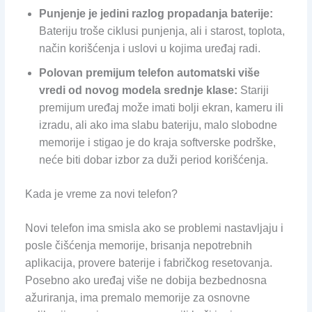
Punjenje je jedini razlog propadanja baterije:
Bateriju troše ciklusi punjenja, ali i starost, toplota,
način korišćenja i uslovi u kojima uređaj radi.
Polovan premijum telefon automatski više
vredi od novog modela srednje klase:
Stariji
premijum uređaj može imati bolji ekran, kameru ili
izradu, ali ako ima slabu bateriju, malo slobodne
memorije i stigao je do kraja softverske podrške,
neće biti dobar izbor za duži period korišćenja.
Kada je vreme za novi telefon?
Novi telefon ima smisla ako se problemi nastavljaju i
posle čišćenja memorije, brisanja nepotrebnih
aplikacija, provere baterije i fabričkog resetovanja.
Posebno ako uređaj više ne dobija bezbednosna
ažuriranja, ima premalo memorije za osnovne