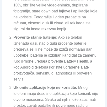
10%, obrišite velike video-snimke, duplirane
fotografije, stare download fajlove i aplikacije koje
ne koristite. Fotografije i video prebacite na
računar, eksterni disk ili cloud, ali tek kada ste
sigurni da imate rezervnu kopiju.
Proverite stanje baterije:
Ako se telefon
iznenada gasi, naglo gubi procente baterije,
pregreva se ili ne može da izdrži normalan dan
upotrebe, baterija je ozbiljan kandidat za zamenu.
Kod iPhone uređaja proverite Battery Health, a
kod Android telefona koristite ugrađene alate
proizvođača, servisnu dijagnostiku ili proveren
servis.
Uklonite aplikacije koje ne koristite:
Mnogi
telefoni imaju desetine aplikacija koje korisnik nije
otvorio mesecima. Svaka od njih može zauzimati
prostor, čuvati podatke ili povremeno raditi u