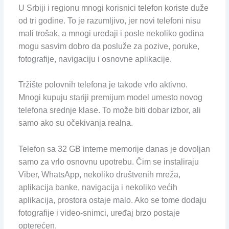
U Srbiji i regionu mnogi korisnici telefon koriste duže
od tri godine. To je razumljivo, jer novi telefoni nisu
mali trošak, a mnogi uređaji i posle nekoliko godina
mogu sasvim dobro da posluže za pozive, poruke,
fotografije, navigaciju i osnovne aplikacije.
Tržište polovnih telefona je takođe vrlo aktivno.
Mnogi kupuju stariji premijum model umesto novog
telefona srednje klase. To može biti dobar izbor, ali
samo ako su očekivanja realna.
Telefon sa 32 GB interne memorije danas je dovoljan
samo za vrlo osnovnu upotrebu. Čim se instaliraju
Viber, WhatsApp, nekoliko društvenih mreža,
aplikacija banke, navigacija i nekoliko većih
aplikacija, prostora ostaje malo. Ako se tome dodaju
fotografije i video-snimci, uređaj brzo postaje
opterećen.