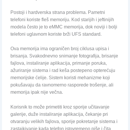
Postoji i hardverska strana problema. Pametni
telefoni koriste fleš memoriju. Kod starijih i jeftinijih
modela često je to eMMC memorija, dok noviji i bolji
telefoni uglavnom koriste brži UFS standard.
Ova memorija ima ograničen broj ciklusa upisa i
brisanja. Svakodnevno snimanje fotografija, brisanje
fajlova, instaliranje aplikacija, primanje poruka,
ažuriranje sistema i rad keša postepeno opterećuju
memorijske ćelije. Sistem koristi mehanizme koji
pokušavaju da ravnomerno rasporede trošenje, ali
memorija ipak nije večna.
Korisnik to može primetiti kroz sporije učitavanje
galerije, duže instaliranje aplikacija, čekanje pri
otvaranju velikih fajlova, sporije pokretanje sistema i
zastajkivanje kada telefon istovremeno piše i čita