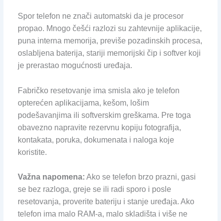
Spor telefon ne znači automatski da je procesor
propao. Mnogo češći razlozi su zahtevnije aplikacije,
puna interna memorija, previše pozadinskih procesa,
oslabljena baterija, stariji memorijski čip i softver koji
je prerastao mogućnosti uređaja.
Fabričko resetovanje ima smisla ako je telefon
opterećen aplikacijama, kešom, lošim
podešavanjima ili softverskim greškama. Pre toga
obavezno napravite rezervnu kopiju fotografija,
kontakata, poruka, dokumenata i naloga koje
koristite.
Važna napomena:
Ako se telefon brzo prazni, gasi
se bez razloga, greje se ili radi sporo i posle
resetovanja, proverite bateriju i stanje uređaja. Ako
telefon ima malo RAM-a, malo skladišta i više ne