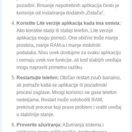
pozadini. Brisanje nepotrebnih aplikacija često je
korisnije od instaliranja dodatnih „čistača”.
Koristite Lite verzije aplikacija kada ima smisla:
Ako koristite stariji ili slabiji telefon, Lite verzije
aplikacija mogu pomoći. One obično troše manje
prostora, manje RAM-a i manje mobilnih
podataka. Nisu uvek dostupne za svaku aplikaciju
i nemaju uvek sve funkcije, ali kod slabijih uređaja
mogu napraviti primetnu razliku.
Restartujte telefon:
Običan restart zvuči banalno,
ali pomaže kada se aplikacije ili pozadinski
procesi zaglave. Mnogi korisnici ne gase telefon
nedeljama. Restart može osloboditi RAM,
prekinuti procese koji prave problem i vratiti uređaj
u stabilnije stanje.
Proverite ažuriranja:
Ažuriranja sistema i