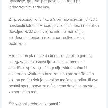
aplikacije, gasi se, pregreva se ili koči i pri
jednostavnim zadacima.
Za prosečnog korisnika u Srbiji nije najvažnije kupiti
najskuplji telefon. Mnogo je važnije izabrati model sa
dovoljno RAM-a, dovoljno interne memorije,
solidnom baterijom i razumnom softverskom
podrškom.
Ako telefon planirate da koristite nekoliko godina,
izbegavajte najosnovnije verzije sa premalo
skladišta. Aplikacije, fotografije, video-snimci i
sistemska ažuriranja brzo zauzmu prostor. Telefon
koji na papiru deluje povoljno može za godinu ili dve
postati spor upravo zato što nema dovoljno prostora
za normalan rad.
Šta korisnik treba da zapamti?