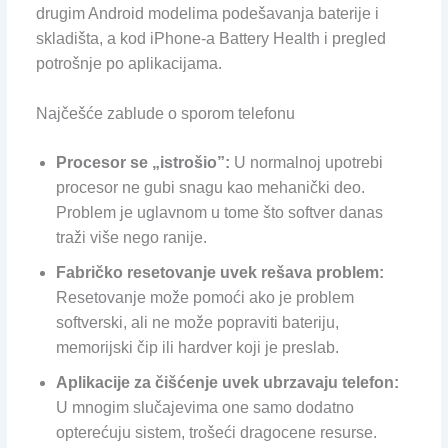
drugim Android modelima podešavanja baterije i
skladišta, a kod iPhone-a Battery Health i pregled
potrošnje po aplikacijama.
Najčešće zablude o sporom telefonu
Procesor se „istrošio”:
U normalnoj upotrebi
procesor ne gubi snagu kao mehanički deo.
Problem je uglavnom u tome što softver danas
traži više nego ranije.
Fabričko resetovanje uvek rešava problem:
Resetovanje može pomoći ako je problem
softverski, ali ne može popraviti bateriju,
memorijski čip ili hardver koji je preslab.
Aplikacije za čišćenje uvek ubrzavaju telefon:
U mnogim slučajevima one samo dodatno
opterećuju sistem, trošeći dragocene resurse.