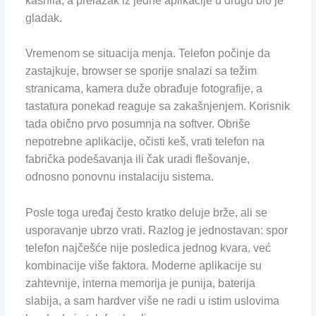
kasnila, a prelazak iz jedne aplikacije u drugu bio je
gladak.
Vremenom se situacija menja. Telefon počinje da
zastajkuje, browser se sporije snalazi sa težim
stranicama, kamera duže obrađuje fotografije, a
tastatura ponekad reaguje sa zakašnjenjem. Korisnik
tada obično prvo posumnja na softver. Obriše
nepotrebne aplikacije, očisti keš, vrati telefon na
fabrička podešavanja ili čak uradi flešovanje,
odnosno ponovnu instalaciju sistema.
Posle toga uređaj često kratko deluje brže, ali se
usporavanje ubrzo vrati. Razlog je jednostavan: spor
telefon najčešće nije posledica jednog kvara, već
kombinacije više faktora. Moderne aplikacije su
zahtevnije, interna memorija je punija, baterija
slabija, a sam hardver više ne radi u istim uslovima