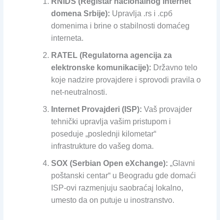
RNIDS (Registar nacionalnog internet
domena Srbije):
Upravlja .rs i .срб
domenima i brine o stabilnosti domaćeg
interneta.
RATEL (Regulatorna agencija za
elektronske komunikacije):
Državno telo
koje nadzire provajdere i sprovodi pravila o
net-neutralnosti.
Internet Provajderi (ISP):
Vaš provajder
tehnički upravlja vašim pristupom i
poseduje „poslednji kilometar“
infrastrukture do vašeg doma.
SOX (Serbian Open eXchange):
„Glavni
poštanski centar“ u Beogradu gde domaći
ISP-ovi razmenjuju saobraćaj lokalno,
umesto da on putuje u inostranstvo.