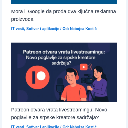
Mora li Google da proda dva ključna reklamna
proizvoda
IT vesti
,
Softver i aplikacije
/ Od:
Nebojsa Kostić
Patreon otvara vrata livestreamingu: Novo
poglavlje za srpske kreatore sadržaja?
IT vesti
,
Softver i aplikacije
/ Od:
Nebojsa Kostić