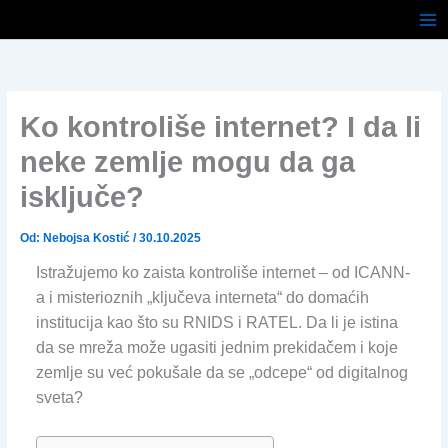
Pređi
na
sadržaj
Ko kontroliše internet? I da li
neke zemlje mogu da ga
isključe?
Od:
Nebojsa Kostić
/
30.10.2025
Istražujemo ko zaista kontroliše internet – od ICANN-
a i misterioznih „ključeva interneta“ do domaćih
institucija kao što su RNIDS i RATEL. Da li je istina
da se mreža može ugasiti jednim prekidačem i koje
zemlje su već pokušale da se „odcepe“ od digitalnog
sveta?