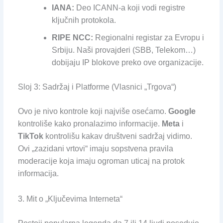
IANA:
Deo ICANN-a koji vodi registre
ključnih protokola.
RIPE NCC:
Regionalni registar za Evropu i
Srbiju. Naši provajderi (SBB, Telekom…)
dobijaju IP blokove preko ove organizacije.
Sloj 3: Sadržaj i Platforme (Vlasnici „Trgova“)
Ovo je nivo kontrole koji najviše osećamo.
Google
kontroliše kako pronalazimo informacije.
Meta
i
TikTok
kontrolišu kakav društveni sadržaj vidimo.
Ovi „zazidani vrtovi“ imaju sopstvena pravila
moderacije koja imaju ogroman uticaj na protok
informacija.
3. Mit o „Ključevima Interneta“