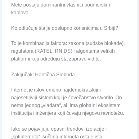
Mete postaju dominantni vlasnici podmorskih
kablova.
Ko odlučuje šta je dostupno korisnicima u Srbiji?
To je kombinacija faktora: zakona (sudske blokade),
regulatora (RATEL, RNIDS) i algoritama velikih
platformi koji određuju šta zapravo vidite.
Zaključak: Haotična Sloboda
Internet je istovremeno najdemokratskiji i
najosetljiviji sistem koji je čovečanstvo stvorilo. On
nema jednog „vladara“, ali ima globalni ekosistem
institucija i inženjera koji čuvaju njegovu ravnotežu.
Iako se pojavljuju opasni trendovi izolacije i
„splinterneta“, suština interneta ostaje ista –