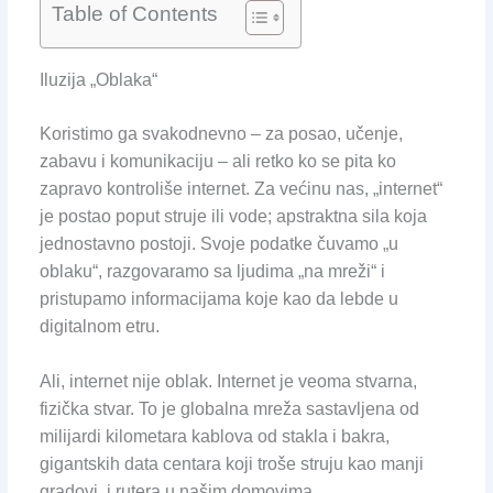
Table of Contents
Iluzija „Oblaka“
Koristimo ga svakodnevno – za posao, učenje,
zabavu i komunikaciju – ali retko ko se pita ko
zapravo kontroliše internet. Za većinu nas, „internet“
je postao poput struje ili vode; apstraktna sila koja
jednostavno postoji. Svoje podatke čuvamo „u
oblaku“, razgovaramo sa ljudima „na mreži“ i
pristupamo informacijama koje kao da lebde u
digitalnom etru.
Ali, internet nije oblak. Internet je veoma stvarna,
fizička stvar. To je globalna mreža sastavljena od
milijardi kilometara kablova od stakla i bakra,
gigantskih data centara koji troše struju kao manji
gradovi, i rutera u našim domovima.