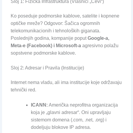
Sloj 1: Fizička Infrastruktura (Vlasnici „Cevi“)
Ko poseduje podmorske kablove, satelite i kopnene
optičke mreže? Odgovor: Šačica ogromnih
telekomunikacionih i tehnoloških giganata.
Poslednjih godina, kompanije poput
Google-a,
Meta-e (Facebook) i Microsoft-a
agresivno polažu
sopstvene podmorske kablove.
Sloj 2: Adresar i Pravila (Institucije)
Internet nema vladu, ali ima institucije koje održavaju
tehnički red.
ICANN:
Američka neprofitna organizacija
koja je „glavni adresar“. Oni upravljaju
sistemom domena (.com, .net, .org) i
dodeljuju blokove IP adresa.