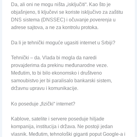
Da, ali oni ne mogu ništa „isključiti“. Kao što je
objašnjeno, ti ključevi se koriste isključivo za zaštitu
DNS sistema (DNSSEC) i očuvanje
poverenja
u
adrese sajtova, a ne za kontrolu protoka.
Da li je tehnički moguće ugasiti internet u Srbiji?
Tehnički – da. Vlada bi mogla da naredi
provajderima da prekinu međunarodne veze.
Međutim, to bi bilo ekonomsko i društveno
samoubistvo jer bi paralisalo bankarski sistem,
državnu upravu i komunikacije.
Ko poseduje „fizički“ internet?
Kablove, satelite i servere poseduje hiljade
kompanija, institucija i država. Ne postoji jedan
vlasnik. Međutim, tehnološki giganti poput Google-a i