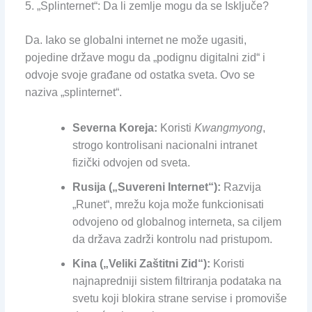
5. „Splinternet“: Da li zemlje mogu da se Isključe?
Da. Iako se globalni internet ne može ugasiti,
pojedine države mogu da „podignu digitalni zid“ i
odvoje svoje građane od ostatka sveta. Ovo se
naziva „splinternet“.
Severna Koreja:
Koristi
Kwangmyong
,
strogo kontrolisani nacionalni intranet
fizički odvojen od sveta.
Rusija („Suvereni Internet“):
Razvija
„Runet“, mrežu koja može funkcionisati
odvojeno od globalnog interneta, sa ciljem
da država zadrži kontrolu nad pristupom.
Kina („Veliki Zaštitni Zid“):
Koristi
najnapredniji sistem filtriranja podataka na
svetu koji blokira strane servise i promoviše