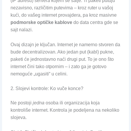
(IP adresu) servera kojem se šalje. Ti paketi putuju
nezavisno, različitim putevima – kroz ruter u vašoj
kući, do vašeg internet provajdera, pa kroz masivne
podmorske optičke kablove
do data centra gde se
sajt nalazi.
Ovaj dizajn je ključan. Internet je namerno stvoren da
bude decentralizovan. Ako jedan put (kabl) pukne,
paketi će jednostavno naći drugi put. To je ono što
internet čini tako otpornim – i zato ga je gotovo
nemoguće „ugasiti“ u celini.
2. Slojevi kontrole: Ko vuče konce?
Ne postoji
jedna
osoba ili organizacija koja
kontroliše internet. Kontrola je podeljena na nekoliko
slojeva.