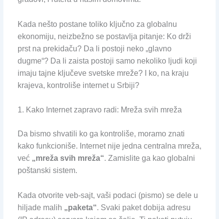
Kada nešto postane toliko ključno za globalnu
ekonomiju, neizbežno se postavlja pitanje: Ko drži
prst na prekidaču? Da li postoji neko „glavno
dugme“? Da li zaista postoji samo nekoliko ljudi koji
imaju tajne ključeve svetske mreže? I ko, na kraju
krajeva, kontroliše internet u Srbiji?
1. Kako Internet zapravo radi: Mreža svih mreža
Da bismo shvatili ko ga kontroliše, moramo znati
kako funkcioniše. Internet nije jedna centralna mreža,
već
„mreža svih mreža“
. Zamislite ga kao globalni
poštanski sistem.
Kada otvorite veb-sajt, vaši podaci (pismo) se dele u
hiljade malih
„paketa“
. Svaki paket dobija adresu