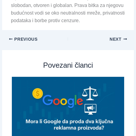
slobodan, otvoren i globalan. Prava bitka za njegovu
budućnost vodi se oko neutralnosti mreže, privatnosti
podataka i borbe protiv cenzure.
PREVIOUS
NEXT
Povezani članci