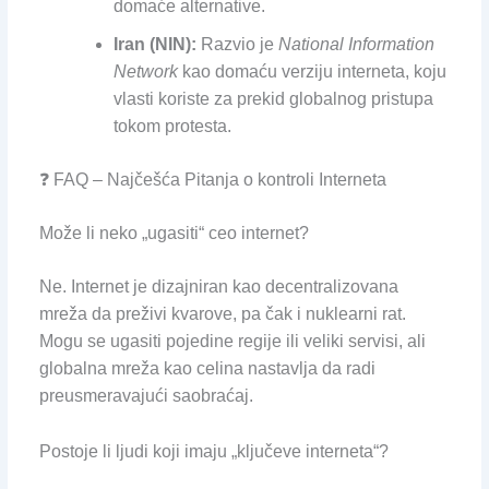
domaće alternative.
Iran (NIN):
Razvio je
National Information
Network
kao domaću verziju interneta, koju
vlasti koriste za prekid globalnog pristupa
tokom protesta.
❓ FAQ – Najčešća Pitanja o kontroli Interneta
Može li neko „ugasiti“ ceo internet?
Ne. Internet je dizajniran kao decentralizovana
mreža da preživi kvarove, pa čak i nuklearni rat.
Mogu se ugasiti pojedine regije ili veliki servisi, ali
globalna mreža kao celina nastavlja da radi
preusmeravajući saobraćaj.
Postoje li ljudi koji imaju „ključeve interneta“?