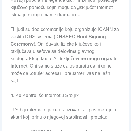
Postoji popularna legenda da 7 ili 14 ljudi poseduje
ključeve pomoću kojih mogu da „isključe“ internet.
Istina je mnogo manje dramatična.
Ti ljudi su deo ceremonije koju organizuje ICANN za
zaštitu DNS sistema (
DNSSEC Root Signing
Ceremony
). Oni čuvaju fizičke ključeve koji
otključavaju sefove sa delovima glavnog
kriptografskog koda. Ali ti ključevi
ne mogu ugasiti
internet
. Oni samo služe da osiguraju da niko ne
može da „otruje“ adresar i preusmeri vas na lažni
sajt.
4. Ko Kontroliše Internet u Srbiji?
U Srbiji internet nije centralizovan, ali postoje ključni
akteri koji brinu o njegovoj stabilnosti i protoku: