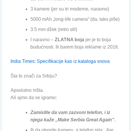
3 kamere (jer su tri moderne, naravno)
5000 mAh „long-life camera“ (da, tako piše)
3.5 mm džek (retro stil)
I naravno –
ZLATNA boja
jer je to boja
budućnosti. Ili barem boja reklame iz 2016.
India Times: Specifikacije kao iz kataloga snova
Šta to znači za Srbiju?
Apsolutno ništa.
Ali ajmo da se igramo:
Zamislite da vam zazvoni telefon, i iz
njega kaže „Make Serbia Great Again“.
Ili da otvorite kameru, a telefon pita: „Are