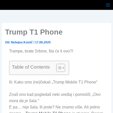
Pređi
na
sadržaj
Trump T1 Phone
Od:
Nebojsa Kostić
/
17.06.2025
Trampe, brate Srbine, šta će ti ovo?!
Table of Contents
Ili: Kako smo (ne)čekali „Trump Mobile T1 Phone“
Znaš ono kad pogledaš neki uređaj i pomisliš:
„Ovo
mora da je šala.“
E pa… nije šala. Ili jeste? Ne znamo više. Ali jedno