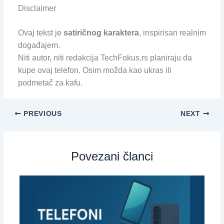
Disclaimer
Ovaj tekst je
satiričnog karaktera
, inspirisan realnim
događajem.
Niti autor, niti redakcija TechFokus.rs planiraju da
kupe ovaj telefon. Osim možda kao ukras ili
podmetač za kafu.
PREVIOUS
NEXT
Povezani članci