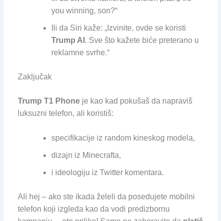
you winning, son?“
Ili da Siri kaže: „Izvinite, ovde se koristi
Trump AI
. Sve što kažete biće preterano u
reklamne svrhe.“
Zaključak
Trump T1 Phone
je kao kad pokušaš da napraviš
luksuzni telefon, ali koristiš:
specifikacije iz random kineskog modela,
dizajn iz Minecrafta,
i ideologiju iz Twitter komentara.
Ali hej – ako ste ikada želeli da posedujete mobilni
telefon koji izgleda kao da vodi predizbornu