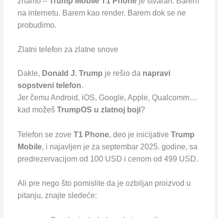
znamo –
Trump Mobile T1 Phone
je stvaran. Barem
na internetu. Barem kao render. Barem dok se ne
probudimo.
Zlatni telefon za zlatne snove
Dakle,
Donald J. Trump
je rešio da
napravi
sopstveni telefon
.
Jer čemu Android, iOS, Google, Apple, Qualcomm…
kad možeš
TrumpOS u zlatnoj boji
?
Telefon se zove
T1 Phone
, deo je inicijative
Trump
Mobile
, i najavljen je za septembar 2025. godine, sa
predrezervacijom od 100 USD i cenom od 499 USD.
Ali pre nego što pomislite da je ozbiljan proizvod u
pitanju, znajte sledeće: