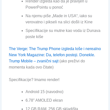
Render izgleda kao da je pravljen u
PowerPointu u ponoć
Na njemu piše „Made in USA“, iako su
verovatno i pikseli na slici došli iz Kine
Specifikacije su mutne kao voda iz Dunava
posle kiše
The Verge: The Trump Phone izgleda loše i nerealno
New York Magazine: Da, telefon postoji. Donekle.
Trump Mobile – zvanični sajt
(ako preživi do
momenta kada ovo čitate)
Specifikacije? Imamo render!
Android 15 (navodno)
6.78″ AMOLED ekran
12 GB RAM, 256 GB skladišta