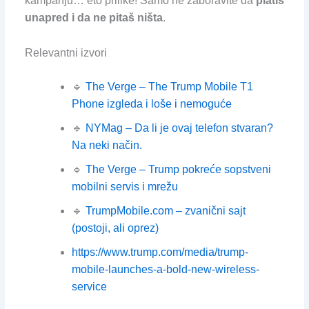
kampanju… eto prilike! Samo ne zaboravite da
platiš
unapred i da ne pitaš ništa
.
Relevantni izvori
🔹
The Verge – The Trump Mobile T1
Phone izgleda i loše i nemoguće
🔹
NYMag – Da li je ovaj telefon stvaran?
Na neki način.
🔹
The Verge – Trump pokreće sopstveni
mobilni servis i mrežu
🔹
TrumpMobile.com – zvanični sajt
(postoji, ali oprez)
https://www.trump.com/media/trump-
mobile-launches-a-bold-new-wireless-
service