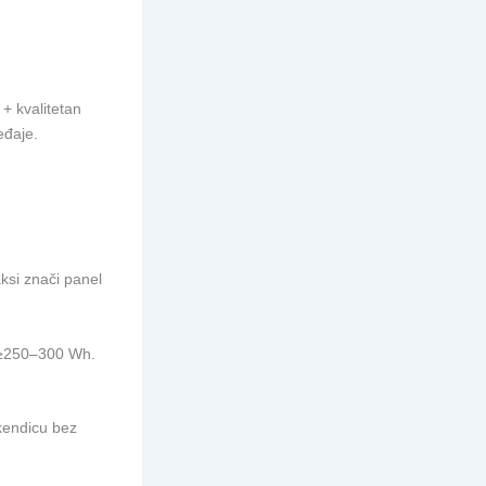
 + kvalitetan
eđaje.
ksi znači panel
a ≥250–300 Wh.
ikendicu bez