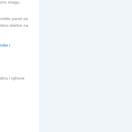
aznu snagu.
ristite panel sa
ktno telefon na
roke i
inu i njihove