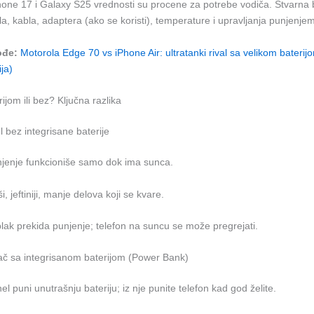
one 17 i Galaxy S25 vrednosti su procene za potrebe vodiča. Stvarna 
a, kabla, adaptera (ako se koristi), temperature i upravljanja punjenje
ođe:
Motorola Edge 70 vs iPhone Air: ultratanki rival sa velikom baterij
ja)
ijom ili bez? Ključna razlika
l bez integrisane baterije
jenje funkcioniše samo dok ima sunca.
i, jeftiniji, manje delova koji se kvare.
lak prekida punjenje; telefon na suncu se može pregrejati.
jač sa integrisanom baterijom (Power Bank)
l puni unutrašnju bateriju; iz nje punite telefon kad god želite.