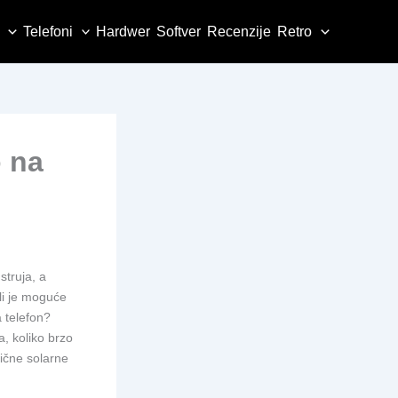
Telefoni
Hardwer
Softver
Recenzije
Retro
o na
struja, a
li je moguće
a telefon?
a, koliko brzo
lične solarne