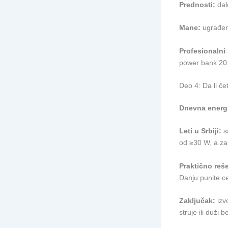
Prednosti:
dale
Mane:
ugrađeni
Profesionalni 
power bank 20.
Deo 4: Da li če
Dnevna energi
Leti u Srbiji:
sa
od ≥30 W, a z
Praktično reš
Danju punite ce
Zaključak:
izv
struje ili duži 