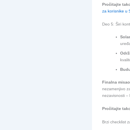
Pročitajte tak
za korisnike u S
Deo 5: Širi kon
Solar
uređa
Održ
kvali
Budu
Finalna misao
nezamenjivo za 
nezavisnosti – 
Pročitajte tak
Brzi checklist 