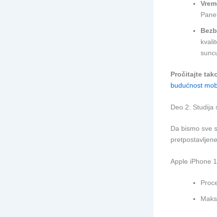
Vrem
Pane
Bezb
kvali
sunc
Pročitajte tak
budućnost mobi
Deo 2: Studija
Da bismo sve st
pretpostavljene 
Apple iPhone 
Proce
Maksi