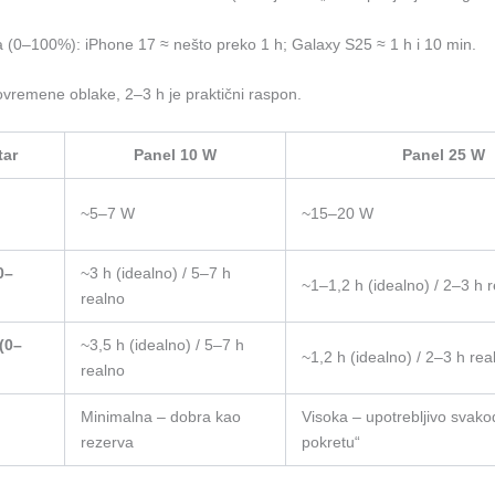
 (0–100%): iPhone 17 ≈ nešto preko 1 h; Galaxy S25 ≈ 1 h i 10 min.
ovremene oblake, 2–3 h je praktični raspon.
tar
Panel 10 W
Panel 25 W
~5–7 W
~15–20 W
0–
~3 h (idealno) / 5–7 h
~1–1,2 h (idealno) / 2–3 h 
realno
(0–
~3,5 h (idealno) / 5–7 h
~1,2 h (idealno) / 2–3 h rea
realno
Minimalna – dobra kao
Visoka – upotrebljivo svak
rezerva
pokretu“