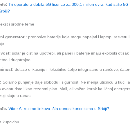
ođe:
Tri operatora dobila 5G licence za 300,1 milion evra: kad stiže 5G i
rbiji?
tekst i srodne teme
ni generatori:
prenosive baterije koje mogu napajati i laptop, rasvetu i
je.
ivost:
solar je čist na upotrebi, ali paneli i baterije imaju ekološki otisak
tetno i dugotrajno.
ćnost:
dolaze efikasnije i fleksibilne ćelije integrisane u rančeve, šato
:
Solarno punjenje daje slobodu i sigurnost. Ne menja utičnicu u kući, al
avanturiste i kao rezervni plan. Mali, ali važan korak ka ličnoj energet
koji staje u ranac.
ođe:
Viber AI rezime linkova: šta donosi korisnicima u Srbiji?
za kupovinu