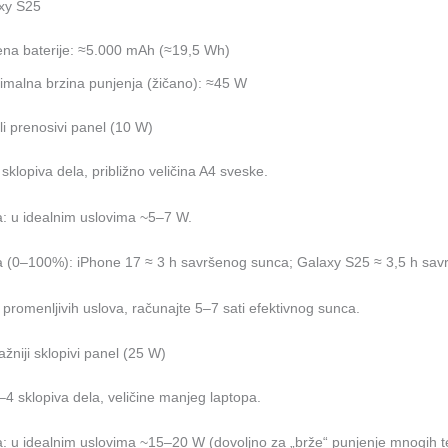
xy S25
na baterije: ≈5.000 mAh (≈19,5 Wh)
malna brzina punjenja (žičano): ≈45 W
i prenosivi panel (10 W)
 sklopiva dela, približno veličina A4 sveske.
: u idealnim uslovima ~5–7 W.
 (0–100%): iPhone 17 ≈ 3 h savršenog sunca; Galaxy S25 ≈ 3,5 h sav
promenljivih uslova, računajte 5–7 sati efektivnog sunca.
žniji sklopivi panel (25 W)
3–4 sklopiva dela, veličine manjeg laptopa.
: u idealnim uslovima ~15–20 W (dovoljno za „brže“ punjenje mnogih t