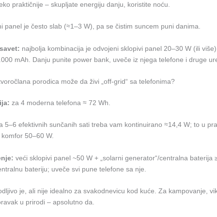
ko praktičnije – skupljate energiju danju, koristite noću.
 panel je često slab (≈1–3 W), pa se čistim suncem puni danima.
savet:
najbolja kombinacija je odvojeni sklopivi panel 20–30 W (ili više)
000 mAh. Danju punite power bank, uveče iz njega telefone i druge ur
tvoročlana porodica može da živi „off-grid“ sa telefonima?
ja:
za 4 moderna telefona ≈ 72 Wh.
 5–6 efektivnih sunčanih sati treba vam kontinuirano ≈14,4 W; to u pra
a komfor 50–60 W.
enje:
veći sklopivi panel ~50 W + „solarni generator“/centralna baterij
ntralnu bateriju; uveče svi pune telefone sa nje.
odljivo je, ali nije idealno za svakodnevicu kod kuće. Za kampovanje, v
boravak u prirodi – apsolutno da.