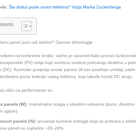
ođe:
Šta dolazi posle smart telefona? Vizija Marka Zuckerberga
ntents
larni panel puni vaš telefon? Osnove tehnologije
ređemo na konkretne brojke, važno je razumeti kako proces funkcioniše
otonaponskih (PV) ćelija koje sunčevu svetlost pretvaraju direktno u j
ju (DC). Kontroler punjenja unutar panela (ili kao poseban uređaj) zati
i bezbedno punio bateriju vašeg telefona, koja takođe koristi DC struju.
 koji utiču na performanse su:
a panela (W):
maksimalna snaga u idealnim uslovima (puno, direktno
m uglom).
asnost panela (%):
procenat sunčeve energije koja se pretvara u elekt
sivi paneli su najčešće ~20–24%.