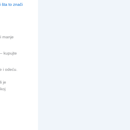
 šta to znači
li manje
 – kupujte
re i odeću.
i je
skoj