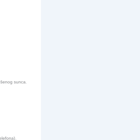
ršenog sunca.
elefona).