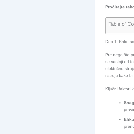
Pročitajte tak
Table of Co
Deo 1: Kako so
Pre nego što p
se sastoji od f
električnu stru
i struju kako b
Ključni faktori
Snag
pravi
Efik
preno