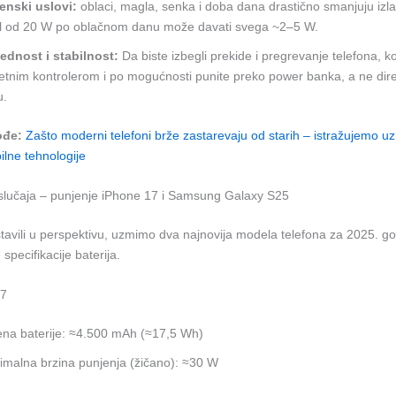
enski uslovi:
oblaci, magla, senka i doba dana drastično smanjuju izl
l od 20 W po oblačnom danu može davati svega ~2–5 W.
ednost i stabilnost:
Da biste izbegli prekide i pregrevanje telefona, ko
tetnim kontrolerom i po mogućnosti punite preko power banka, a ne dire
u.
ođe:
Zašto moderni telefoni brže zastarevaju od starih – istražujemo uz
lne tehnologije
 slučaja – punjenje iPhone 17 i Samsung Galaxy S25
avili u perspektivu, uzmimo dva najnovija modela telefona za 2025. god
specifikacije baterija.
17
na baterije: ≈4.500 mAh (≈17,5 Wh)
malna brzina punjenja (žičano): ≈30 W