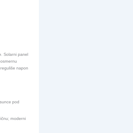
. Solarni panel
ednosmernu
m reguliše napon
 sunce pod
ričnu; moderni