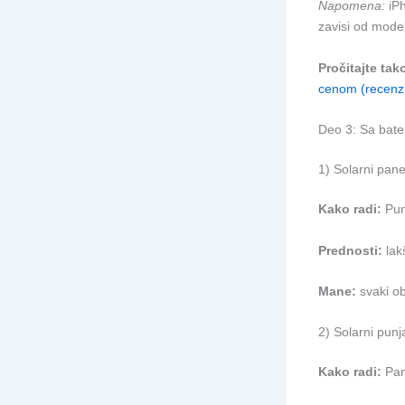
Napomena:
iPh
zavisi od model
Pročitajte tak
cenom (recenzi
Deo 3: Sa bater
1) Solarni pane
Kako radi:
Pun
Prednosti:
lakš
Mane:
svaki ob
2) Solarni pun
Kako radi:
Pane