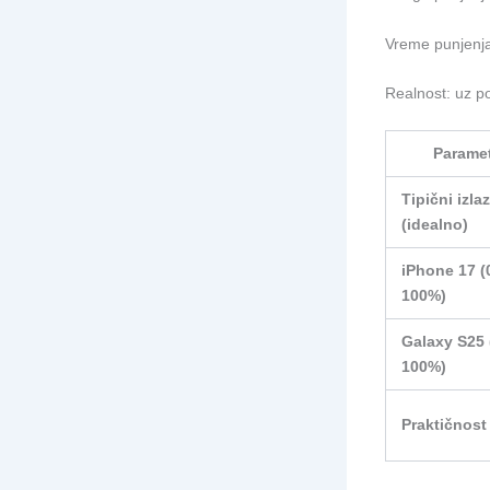
Vreme punjenja
Realnost: uz p
Parame
Tipični izlaz
(idealno)
iPhone 17 (
100%)
Galaxy S25 
100%)
Praktičnost