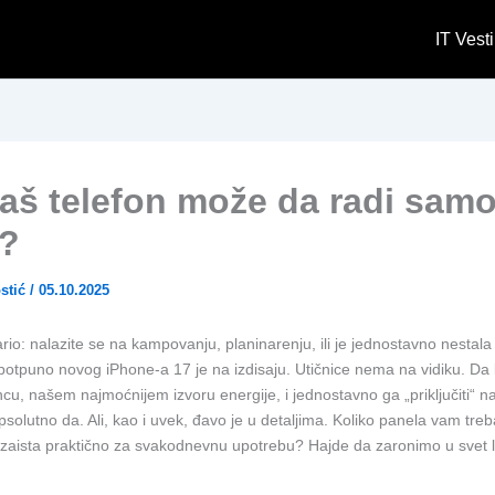
IT Vesti
vaš telefon može da radi sam
?
stić
/
05.10.2025
rio: nalazite se na kampovanju, planinarenju, ili je jednostavno nestala 
potpuno novog iPhone-a 17 je na izdisaju. Utičnice nema na vidiku. Da 
cu, našem najmoćnijem izvoru energije, i jednostavno ga „priključiti“ n
solutno da. Ali, kao i uvek, đavo je u detaljima. Koliko panela vam treb
 je zaista praktično za svakodnevnu upotrebu? Hajde da zaronimo u svet 