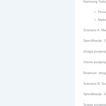
Samsung Gala
Proce
Maksi
Scenario A: Mal
Specifikacije: 2
Snaga punjenja
Vreme punjenja
Realnost: zbog 
Scenario B: Sna
Specifikacije: 
Snaga punjenja