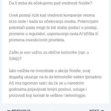
Da li treba da očekujemo pad vrednosti Nvidie?
Uvek postoji rizik kad vrednost kompanije veoma
brzo raste i kada su očekivanja visoka. Potencijalni
pokretači pada mogli bi biti slabiji podaci o prodaji,
promene u regulativi, usporavanje rasta AI tržišta ili
promena investicionih prioriteta.
Zašto je ovo važno za obične korisnike (npr. u
Srbiji)?
Iako možda ne investirate u akcije Nvidie, ovaj
događaj ukazuje na to da tehnološki sektor (posebno
AI) ima ogroman rast i da će se u narednim
godinama pojavljivati brojni poslovi, usluge i
proizvodi koji koriste te veštine i tehnologije.
PREVIOUS
NEXT