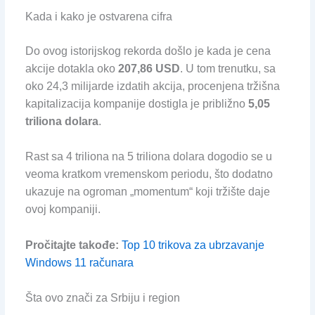
Kada i kako je ostvarena cifra
Do ovog istorijskog rekorda došlo je kada je cena
akcije dotakla oko
207,86 USD
. U tom trenutku, sa
oko 24,3 milijarde izdatih akcija, procenjena tržišna
kapitalizacija kompanije dostigla je približno
5,05
triliona dolara
.
Rast sa 4 triliona na 5 triliona dolara dogodio se u
veoma kratkom vremenskom periodu, što dodatno
ukazuje na ogroman „momentum“ koji tržište daje
ovoj kompaniji.
Pročitajte takođe:
Top 10 trikova za ubrzavanje
Windows 11 računara
Šta ovo znači za Srbiju i region