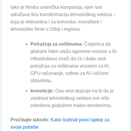
Iako je Nvidia američka kompanija, njen rast
odražava širu transformaciju tehnološkog sektora –
koja je relevantna i za korisnike, investitore i
tehnološke firme u Srbiji i regionu.
Potražnja za veštinama:
Činjenica da
globalni lideri ulažu ogromne resurse u AI
infrastrukturu znači da će i dalje rasti
potražnja za veštinama vezanim za AI,
GPU-računanje, softver za AI i sličnim
oblastima.
Investicije:
Ova vest ukazuje na to da je
vrednost tehnološkog sektora sve više
određena globalnim makro-trendovima.
Pročitajte takođe:
Kako Izabrati pravi laptop za
svoje potrebe