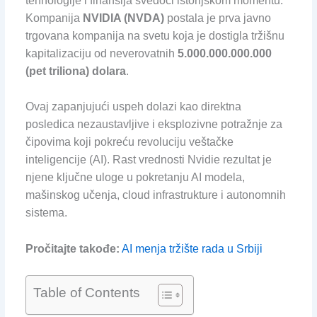
tehnologije i finansija svedoči istorijskom momentu.
Kompanija
NVIDIA (NVDA)
postala je prva javno
trgovana kompanija na svetu koja je dostigla tržišnu
kapitalizaciju od neverovatnih
5.000.000.000.000
(pet triliona) dolara
.
Ovaj zapanjujući uspeh dolazi kao direktna
posledica nezaustavljive i eksplozivne potražnje za
čipovima koji pokreću revoluciju veštačke
inteligencije (AI). Rast vrednosti Nvidie rezultat je
njene ključne uloge u pokretanju AI modela,
mašinskog učenja, cloud infrastrukture i autonomnih
sistema.
Pročitajte takođe:
AI menja tržište rada u Srbiji
Table of Contents