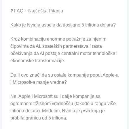
❓ FAQ – Najčešća Pitanja
Kako je Nvidia uspela da dostigne 5 triliona dolara?
Kroz kombinaciju enormne potražnje za njenim
čipovima za AI, strateških partnerstava i rasta
očekivanja da AI postaje centralni motor tehnološke i
ekonomske transformacije.
Da li ovo znači da su ostale kompanije poput Apple-a
i Microsoft-a manje vredne?
Ne. Apple i Microsoft su i dalje kompanije sa
ogromnom tržišnom vrednošću (takođe u rangu više
triliona dolara). Međutim, Nvidia je
prva
koja je
probila granicu od 5 triliona.