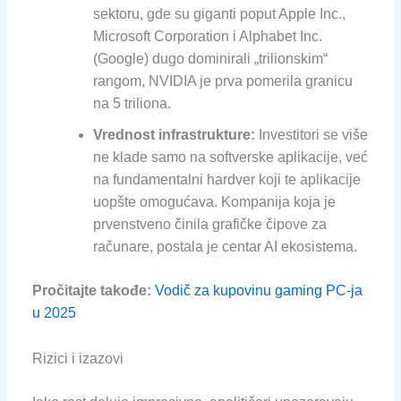
sektoru, gde su giganti poput Apple Inc.,
Microsoft Corporation i Alphabet Inc.
(Google) dugo dominirali „trilionskim“
rangom, NVIDIA je prva pomerila granicu
na 5 triliona.
Vrednost infrastrukture:
Investitori se više
ne klade samo na softverske aplikacije, već
na fundamentalni hardver koji te aplikacije
uopšte omogućava. Kompanija koja je
prvenstveno činila grafičke čipove za
računare, postala je centar AI ekosistema.
Pročitajte takođe:
Vodič za kupovinu gaming PC-ja
u 2025
Rizici i izazovi