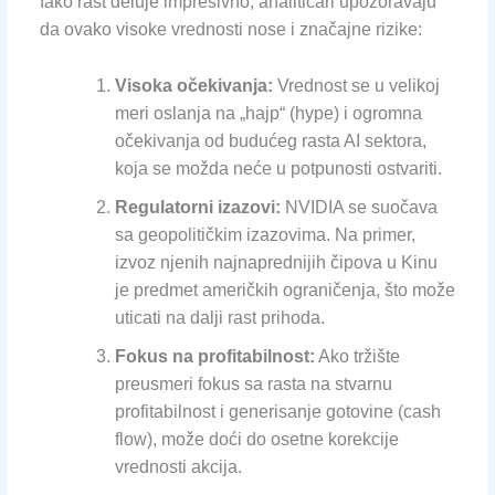
Iako rast deluje impresivno, analitičari upozoravaju
da ovako visoke vrednosti nose i značajne rizike:
Visoka očekivanja:
Vrednost se u velikoj
meri oslanja na „hajp“ (hype) i ogromna
očekivanja od budućeg rasta AI sektora,
koja se možda neće u potpunosti ostvariti.
Regulatorni izazovi:
NVIDIA se suočava
sa geopolitičkim izazovima. Na primer,
izvoz njenih najnaprednijih čipova u Kinu
je predmet američkih ograničenja, što može
uticati na dalji rast prihoda.
Fokus na profitabilnost:
Ako tržište
preusmeri fokus sa rasta na stvarnu
profitabilnost i generisanje gotovine (cash
flow), može doći do osetne korekcije
vrednosti akcija.