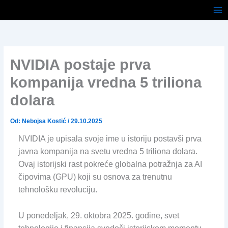
Pređi
na
sadržaj
NVIDIA postaje prva
kompanija vredna 5 triliona
dolara
Od:
Nebojsa Kostić
/
29.10.2025
NVIDIA je upisala svoje ime u istoriju postavši prva
javna kompanija na svetu vredna 5 triliona dolara.
Ovaj istorijski rast pokreće globalna potražnja za AI
čipovima (GPU) koji su osnova za trenutnu
tehnološku revoluciju.
U ponedeljak, 29. oktobra 2025. godine, svet