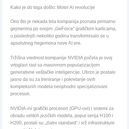
Kako je do toga došlo: Motor AI revolucije
Ono što je nekada bila kompanija poznata primarno
gejmerima po svojim „GeForce“ grafičkim karticama,
u poslednjih nekoliko godina transformisalo se u
apsolutnog hegemona nove AI ere.
Tržišna vrednost kompanije NVIDIA počela je svoj
vrtoglavi rast sa masovnom popularizacijom
generativne veštačke inteligencije. Ubrzo je postalo
jasno da su za treniranje i pokretanje ovih
kompleksnih modela neophodni specijalizovani
procesori.
NVIDIA-ini grafički procesori (GPU-ovi) i sistemi za
obradu velikih jezičkih modela, poput serija H100 i
H200, postali su „zlatni standard“ i srž infrastrukture