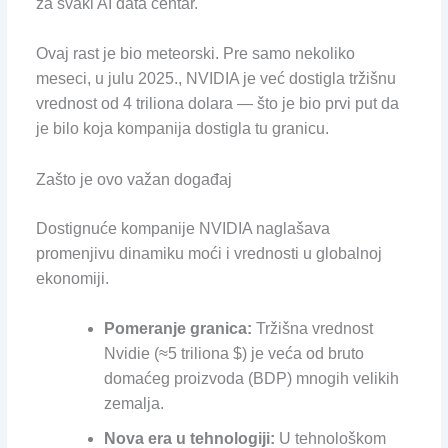
za svaki AI data centar.
Ovaj rast je bio meteorski. Pre samo nekoliko
meseci, u julu 2025., NVIDIA je već dostigla tržišnu
vrednost od 4 triliona dolara — što je bio prvi put da
je bilo koja kompanija dostigla tu granicu.
Zašto je ovo važan događaj
Dostignuće kompanije NVIDIA naglašava
promenjivu dinamiku moći i vrednosti u globalnoj
ekonomiji.
Pomeranje granica:
Tržišna vrednost
Nvidie (≈5 triliona $) je veća od bruto
domaćeg proizvoda (BDP) mnogih velikih
zemalja.
Nova era u tehnologiji:
U tehnološkom