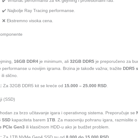
✔️ Vrhunac performansi za 4K gejming i profesionalni rad.
✔️ Najbolje Ray Tracing performanse.
❌ Ekstremno visoka cena.
 komponente
ejming,
16GB DDR4
je minimum, ali
32GB DDR5
je preporučeno za bu
je performanse u novijim igrama. Brzina je takođe važna; tražite
DDR5 
0
ili slično.
:
Za 32GB DDR5 kit se kreće od
15.000 – 25.000 RSD
.
ji (SSD)
odan za brzo učitavanje igara i operativnog sistema. Preporučuje se
 SSD
kapaciteta barem
1TB
. Za masovniju pohranu igara, razmislite
 PCIe Gen3
ili klasičnom HDD-u ako je budžet problem.
:
Za 1TB NVMe Gen4 SSD su od
8.000 do 15.000 RSD
.