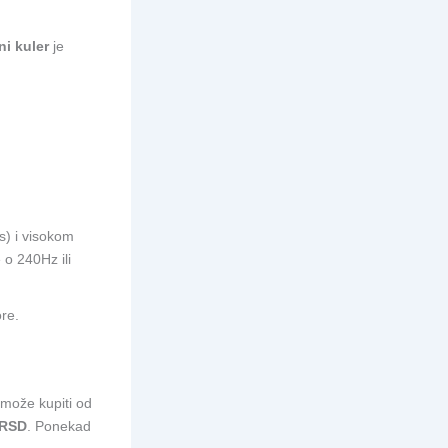
i kuler
je
s) i visokom
 o 240Hz ili
re.
 može kupiti od
 RSD
. Ponekad