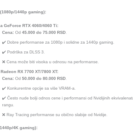
 (1080p/1440p gaming):
ia GeForce RTX 4060/4060 Ti:
Cena:
Od
45.000 do 75.000 RSD
.
✔️ Dobre performanse za 1080p i solidne za 1440p gaming.
✔️ Podrška za DLSS 3.
❌ Cena može biti visoka u odnosu na performanse.
Radeon RX 7700 XT/7800 XT:
Cena:
Od
50.000 do 80.000 RSD
.
✔️ Konkurentne opcije sa više VRAM-a.
✔️ Često nude bolji odnos cene i performansi od Nvidijinih ekvivalena
rangu.
❌ Ray Tracing performanse su obično slabije od Nvidije.
(1440p/4K gaming):