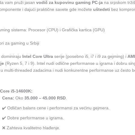
 da vam pruži jasan
vodič za kupovinu gaming PC-ja
na srpskom tržišt
komponente i dajući praktične savete gde možete
uštedeti
bez komprom
ming sistema: Procesor (CPU) i Grafička kartica (GPU)
ori za gaming u Srbiji
, dominiraju
Intel Core Ultra
serije (posebno i5, i7 i i9 za gejming) i
AM
je
(Ryzen 5, 7 i 9). Intel nudi odlične performanse u igrama i dobru si
 u multi-threaded zadacima i nudi konkurentne performanse uz često b
 Core i5-14600K:
Cena:
Oko
35.000 – 45.000 RSD
.
✔️ Odličan balans cene i performansi za većinu gejmera.
✔️ Dobre performanse u igrama.
❌ Zahteva kvalitetno hlađenje.