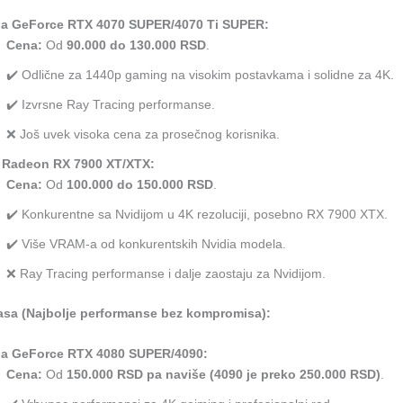
ia GeForce RTX 4070 SUPER/4070 Ti SUPER:
Cena:
Od
90.000 do 130.000 RSD
.
✔️ Odlične za 1440p gaming na visokim postavkama i solidne za 4K.
✔️ Izvrsne Ray Tracing performanse.
❌ Još uvek visoka cena za prosečnog korisnika.
Radeon RX 7900 XT/XTX:
Cena:
Od
100.000 do 150.000 RSD
.
✔️ Konkurentne sa Nvidijom u 4K rezoluciji, posebno RX 7900 XTX.
✔️ Više VRAM-a od konkurentskih Nvidia modela.
❌ Ray Tracing performanse i dalje zaostaju za Nvidijom.
lasa (Najbolje performanse bez kompromisa):
ia GeForce RTX 4080 SUPER/4090:
Cena:
Od
150.000 RSD pa naviše (4090 je preko 250.000 RSD)
.