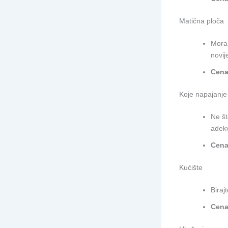
Matična ploča
Mora 
novij
Cena
Koje napajanje 
Ne št
adekv
Cena
Kućište
Biraj
Cena