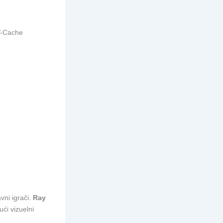
 V-Cache
vni igrači.
Ray
ći vizuelni