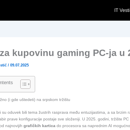
IT Vesti
 za kupovinu gaming PC-ja u 
stić
/
09.07.2025
ntents
ažno (i gde uštedeti) na srpskom tržištu
 su oduvek bili tema žustrih rasprava među entuzijastima, a sa brzim 
abir prave konfiguracije postaje sve složeniji. U 2025. godini, tržište P
 od najnovijih
grafičkih kartica
do procesora sa naprednim AI mogućnos