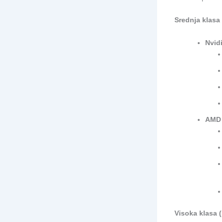
Srednja klasa
Nvid
AMD 
Visoka klasa 