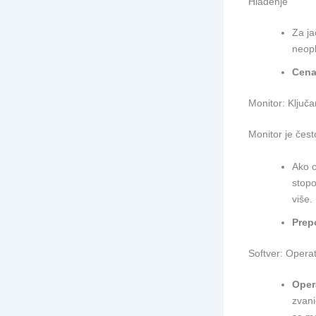
Hlađenje
Za j
neop
Cena
Monitor: Ključa
Monitor je čes
Ako c
stop
više.
Prep
Softver: Operati
Oper
zvani