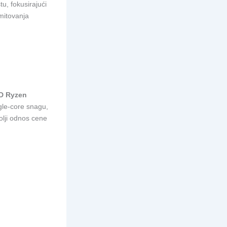
u, fokusirajući
itovanja
D Ryzen
ngle-core snagu,
olji odnos cene