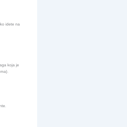
ko idete na
naga koja je
ema).
nte.