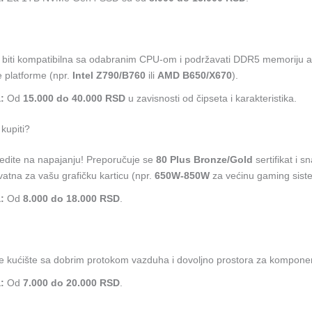
biti kompatibilna sa odabranim CPU-om i podržavati DDR5 memoriju a
e platforme (npr.
Intel Z790/B760
ili
AMD B650/X670
).
:
Od
15.000 do 40.000 RSD
u zavisnosti od čipseta i karakteristika.
kupiti?
edite na napajanju! Preporučuje se
80 Plus Bronze/Gold
sertifikat i s
atna za vašu grafičku karticu (npr.
650W-850W
za većinu gaming sist
:
Od
8.000 do 18.000 RSD
.
te kućište sa dobrim protokom vazduha i dovoljno prostora za kompone
:
Od
7.000 do 20.000 RSD
.