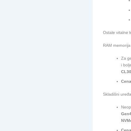
Ostale vitalne
RAM memorija
Za g
i bol
CL3
Cena
Skladišni uređa
Neoph
Gen4
NVMe
Cena