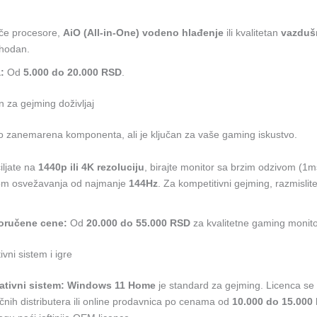
ače procesore,
AiO (All-in-One) vodeno hlađenje
ili kvalitetan
vazdušn
hodan.
:
Od
5.000 do 20.000 RSD
.
n za gejming doživljaj
to zanemarena komponenta, ali je ključan za vaše gaming iskustvo.
iljate na
1440p ili 4K rezoluciju
, birajte monitor sa brzim odzivom (1m
om osvežavanja od najmanje
144Hz
. Za kompetitivni gejming, razmislite
oručene cene:
Od
20.000 do 55.000 RSD
za kvalitetne gaming monito
vni sistem i igre
ativni sistem:
Windows 11 Home
je standard za gejming. Licenca se
čnih distributera ili online prodavnica po cenama od
10.000 do 15.000