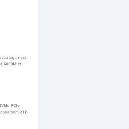
duću sigurnost
sa 6000MHz
NVMe PCIe
 o dodatnom
2TB