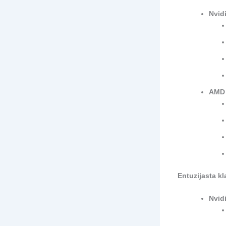
Nvid
AMD 
Entuzijasta k
Nvid