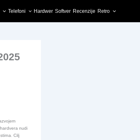
Telefoni
Hardwer
Softver
Recenzije
Retro
2025
razvojem
C hardvera nudi
tima. Cilj