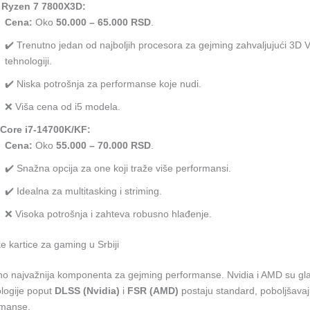
Ryzen 7 7800X3D:
Cena:
Oko
50.000 – 65.000 RSD
.
✔️ Trenutno jedan od najboljih procesora za gejming zahvaljujući 3D
tehnologiji.
✔️ Niska potrošnja za performanse koje nudi.
❌ Viša cena od i5 modela.
l Core i7-14700K/KF:
Cena:
Oko
55.000 – 70.000 RSD
.
✔️ Snažna opcija za one koji traže više performansi.
✔️ Idealna za multitasking i striming.
❌ Visoka potrošnja i zahteva robusno hlađenje.
ke kartice za gaming u Srbiji
no najvažnija komponenta za gejming performanse. Nvidia i AMD su gla
ologije poput
DLSS (Nvidia)
i
FSR (AMD)
postaju standard, poboljšavaju
ormanse.