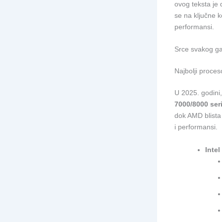
ovog teksta je
se na ključne 
performansi.
Srce svakog ga
Najbolji proces
U 2025. godini
7000/8000 seri
dok AMD blista
i performansi.
Intel