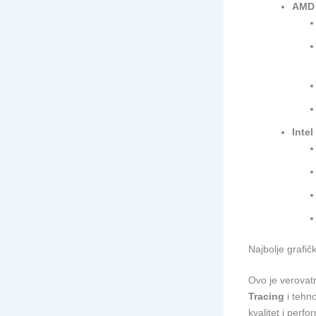
AMD 
Inte
Najbolje grafič
Ovo je verovat
Tracing
i tehn
kvalitet i perf