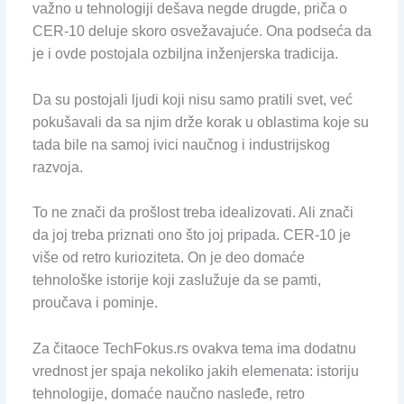
važno u tehnologiji dešava negde drugde, priča o
CER-10 deluje skoro osvežavajuće. Ona podseća da
je i ovde postojala ozbiljna inženjerska tradicija.
Da su postojali ljudi koji nisu samo pratili svet, već
pokušavali da sa njim drže korak u oblastima koje su
tada bile na samoj ivici naučnog i industrijskog
razvoja.
To ne znači da prošlost treba idealizovati. Ali znači
da joj treba priznati ono što joj pripada. CER-10 je
više od retro kurioziteta. On je deo domaće
tehnološke istorije koji zaslužuje da se pamti,
proučava i pominje.
Za čitaoce TechFokus.rs ovakva tema ima dodatnu
vrednost jer spaja nekoliko jakih elemenata: istoriju
tehnologije, domaće naučno nasleđe, retro