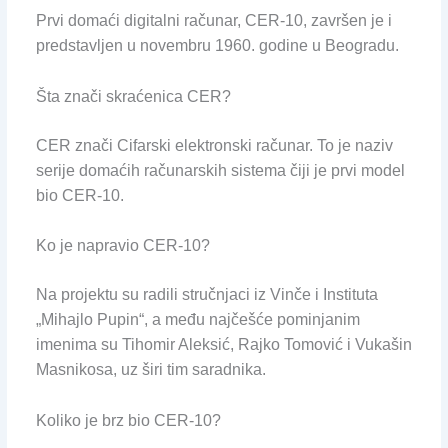
Prvi domaći digitalni računar, CER-10, završen je i
predstavljen u novembru 1960. godine u Beogradu.
Šta znači skraćenica CER?
CER znači Cifarski elektronski računar. To je naziv
serije domaćih računarskih sistema čiji je prvi model
bio CER-10.
Ko je napravio CER-10?
Na projektu su radili stručnjaci iz Vinče i Instituta
„Mihajlo Pupin“, a među najčešće pominjanim
imenima su Tihomir Aleksić, Rajko Tomović i Vukašin
Masnikosa, uz širi tim saradnika.
Koliko je brz bio CER-10?