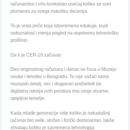
računarstvo i vrlo konkretan osećaj koliko se svet
promenio za svega nekoliko decenija.
To je vrsta priče koja istovremeno edukuje, budi
radoznalost i menja pogled na sopstvenu tehnološku
prošlost.
Da li je CER-10 sačuvan
Deo originalnog računara i danas se čuva u Muzeju
nauke i tehnike u Beogradu. To nije važan samo
muzejski detalj, već i dragocen podsetnik da
digitalna istorija ovih prostora ima svoje stvarne,
opipljive temelje.
Kada mlađe generacije vide koliko je nekadašnji
računar bio velik, složen i fizički dominantan, lakše
shvataju koliko je savremena tehnologija