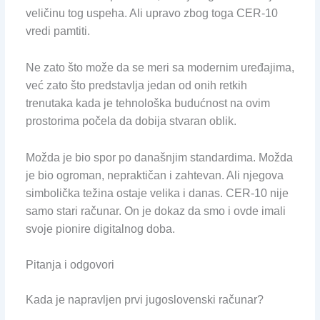
veličinu tog uspeha. Ali upravo zbog toga CER-10
vredi pamtiti.
Ne zato što može da se meri sa modernim uređajima,
već zato što predstavlja jedan od onih retkih
trenutaka kada je tehnološka budućnost na ovim
prostorima počela da dobija stvaran oblik.
Možda je bio spor po današnjim standardima. Možda
je bio ogroman, nepraktičan i zahtevan. Ali njegova
simbolička težina ostaje velika i danas. CER-10 nije
samo stari računar. On je dokaz da smo i ovde imali
svoje pionire digitalnog doba.
Pitanja i odgovori
Kada je napravljen prvi jugoslovenski računar?