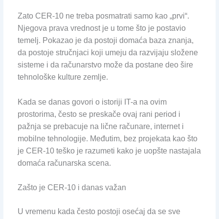
Zato CER-10 ne treba posmatrati samo kao „prvi“.
Njegova prava vrednost je u tome što je postavio
temelj. Pokazao je da postoji domaća baza znanja,
da postoje stručnjaci koji umeju da razvijaju složene
sisteme i da računarstvo može da postane deo šire
tehnološke kulture zemlje.
Kada se danas govori o istoriji IT-a na ovim
prostorima, često se preskače ovaj rani period i
pažnja se prebacuje na lične računare, internet i
mobilne tehnologije. Međutim, bez projekata kao što
je CER-10 teško je razumeti kako je uopšte nastajala
domaća računarska scena.
Zašto je CER-10 i danas važan
U vremenu kada često postoji osećaj da se sve