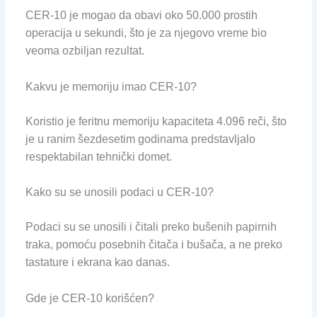
CER-10 je mogao da obavi oko 50.000 prostih
operacija u sekundi, što je za njegovo vreme bio
veoma ozbiljan rezultat.
Kakvu je memoriju imao CER-10?
Koristio je feritnu memoriju kapaciteta 4.096 reči, što
je u ranim šezdesetim godinama predstavljalo
respektabilan tehnički domet.
Kako su se unosili podaci u CER-10?
Podaci su se unosili i čitali preko bušenih papirnih
traka, pomoću posebnih čitača i bušača, a ne preko
tastature i ekrana kao danas.
Gde je CER-10 korišćen?