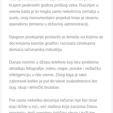
krajem pedesetih godina prošlog veka. Razvijen u
vreme kada je to mogla samo nekolicina zemalja u
svetu, ovaj monumentalni projekat imao je stvarnu
operativnu primenu u državnoj administraciji.
Njegovo postojanje postavilo je temelje na kojima se
decenijama kasnije gradila i razvijala celokupna
domaća računarska industrija.
Danas nosimo u džepu telefone koji bez problema
obrađuju fotografije, video, mape, poruke i veštačku
inteligenciju u isto vreme. Zbog toga je lako
zaboraviti koliko je put do takve svakodnevice bio
dug, skup i tehnički brutalan.
Pre samo nekoliko decenija računar nije bio stvar
koju držite u ruci, već mašina koja zauzima čitavu
prostoriju, troši ogromnu količinu struje i traži tim