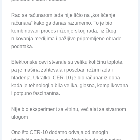
Rad sa računarom tada nije ličio na „korišćenje
računara“ kako ga danas razumemo. To je bio
kombinovani proces inženjerskog rada, fizičkog
rukovanja medijima i pažljivo pripremljene obrade
podataka.
Elektronske cevi stvarale su veliku količinu toplote,
pa je mašina zahtevala i poseban režim rada i
hlađenja. Ukratko, CER-10 je bio računar iz doba
kada je tehnologija bila velika, glasna, komplikovana
i potpuno fascinantna.
Nije bio eksperiment za vitrinu, već alat sa stvarnom
ulogom
Ono što CER-10 dodatno odvaja od mnogih