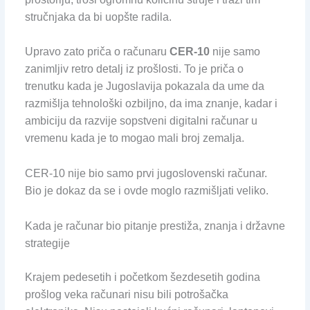
stručnjaka da bi uopšte radila.
Upravo zato priča o računaru
CER-10
nije samo
zanimljiv retro detalj iz prošlosti. To je priča o
trenutku kada je Jugoslavija pokazala da ume da
razmišlja tehnološki ozbiljno, da ima znanje, kadar i
ambiciju da razvije sopstveni digitalni računar u
vremenu kada je to mogao mali broj zemalja.
CER-10 nije bio samo prvi jugoslovenski računar.
Bio je dokaz da se i ovde moglo razmišljati veliko.
Kada je računar bio pitanje prestiža, znanja i državne
strategije
Krajem pedesetih i početkom šezdesetih godina
prošlog veka računari nisu bili potrošačka