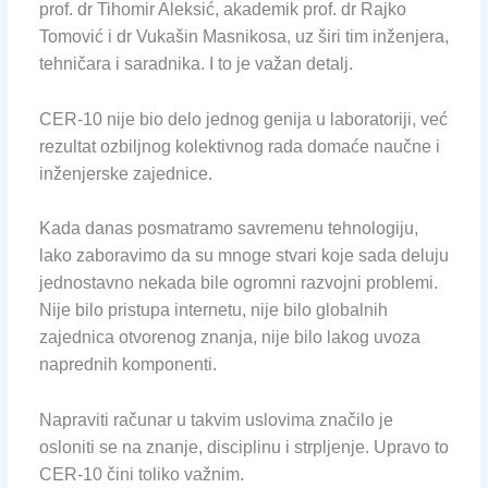
prof. dr Tihomir Aleksić, akademik prof. dr Rajko
Tomović i dr Vukašin Masnikosa, uz širi tim inženjera,
tehničara i saradnika. I to je važan detalj.
CER-10 nije bio delo jednog genija u laboratoriji, već
rezultat ozbiljnog kolektivnog rada domaće naučne i
inženjerske zajednice.
Kada danas posmatramo savremenu tehnologiju,
lako zaboravimo da su mnoge stvari koje sada deluju
jednostavno nekada bile ogromni razvojni problemi.
Nije bilo pristupa internetu, nije bilo globalnih
zajednica otvorenog znanja, nije bilo lakog uvoza
naprednih komponenti.
Napraviti računar u takvim uslovima značilo je
osloniti se na znanje, disciplinu i strpljenje. Upravo to
CER-10 čini toliko važnim.