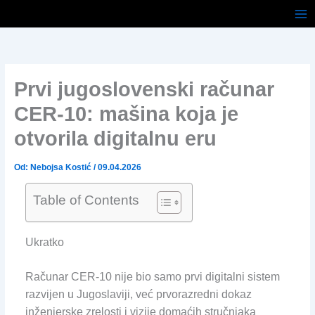
Pređi
na
sadržaj
Prvi jugoslovenski računar
CER-10: mašina koja je
otvorila digitalnu eru
Od:
Nebojsa Kostić
/
09.04.2026
Table of Contents
Ukratko
Računar CER-10 nije bio samo prvi digitalni sistem
razvijen u Jugoslaviji, već prvorazredni dokaz
inženjerske zrelosti i vizije domaćih stručnjaka