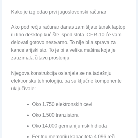
Kako je izgledao prvi jugoslovenski računar
Ako pod rečju računar danas zamišljate tanak laptop
ili tiho desktop kućište ispod stola, CER-10 će vam
delovati gotovo nestvarno. To nije bila sprava za
kancelarijski sto. To je bila velika mašina koja je
zauzimala čitavu prostoriju.
Njegova konstrukcija oslanjala se na tadašnju
elektronsku tehnologiju, pa su ključne komponente
uključivale:
Oko 1.750 elektronskih cevi
Oko 1.500 tranzistora
Oko 14.000 germanijumskih dioda
Feritnu memoriju kapaciteta 4.096 reči