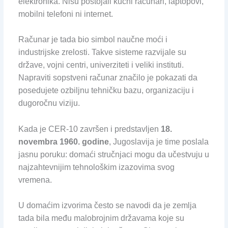
elektronika. Nisu postojali kućni računari, laptopovi,
mobilni telefoni ni internet.
Računar je tada bio simbol naučne moći i
industrijske zrelosti. Takve sisteme razvijale su
države, vojni centri, univerziteti i veliki instituti.
Napraviti sopstveni računar značilo je pokazati da
posedujete ozbiljnu tehničku bazu, organizaciju i
dugoročnu viziju.
Kada je CER-10 završen i predstavljen
18.
novembra 1960. godine
, Jugoslavija je time poslala
jasnu poruku: domaći stručnjaci mogu da učestvuju u
najzahtevnijim tehnološkim izazovima svog
vremena.
U domaćim izvorima često se navodi da je zemlja
tada bila među malobrojnim državama koje su