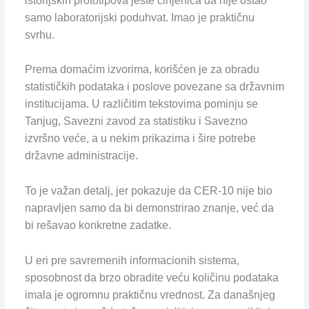
istorijskih prototipova jeste činjenica da nije ostao
samo laboratorijski poduhvat. Imao je praktičnu
svrhu.
Prema domaćim izvorima, korišćen je za obradu
statističkih podataka i poslove povezane sa državnim
institucijama. U različitim tekstovima pominju se
Tanjug, Savezni zavod za statistiku i Savezno
izvršno veće, a u nekim prikazima i šire potrebe
državne administracije.
To je važan detalj, jer pokazuje da CER-10 nije bio
napravljen samo da bi demonstrirao znanje, već da
bi rešavao konkretne zadatke.
U eri pre savremenih informacionih sistema,
sposobnost da brzo obradite veću količinu podataka
imala je ogromnu praktičnu vrednost. Za današnjeg