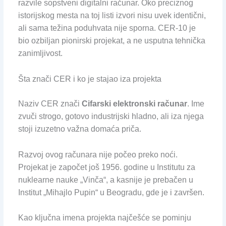
razvile sopstveni digitalni računar. Oko preciznog
istorijskog mesta na toj listi izvori nisu uvek identični,
ali sama težina poduhvata nije sporna. CER-10 je
bio ozbiljan pionirski projekat, a ne usputna tehnička
zanimljivost.
Šta znači CER i ko je stajao iza projekta
Naziv CER znači
Cifarski elektronski računar
. Ime
zvuči strogo, gotovo industrijski hladno, ali iza njega
stoji izuzetno važna domaća priča.
Razvoj ovog računara nije počeo preko noći.
Projekat je započet još 1956. godine u Institutu za
nuklearne nauke „Vinča“, a kasnije je prebačen u
Institut „Mihajlo Pupin“ u Beogradu, gde je i završen.
Kao ključna imena projekta najčešće se pominju