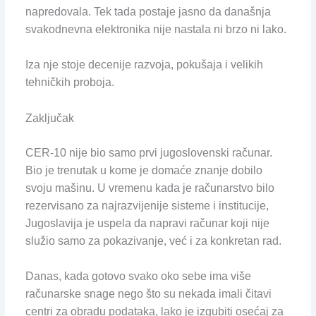
napredovala. Tek tada postaje jasno da današnja
svakodnevna elektronika nije nastala ni brzo ni lako.
Iza nje stoje decenije razvoja, pokušaja i velikih
tehničkih proboja.
Zaključak
CER-10 nije bio samo prvi jugoslovenski računar.
Bio je trenutak u kome je domaće znanje dobilo
svoju mašinu. U vremenu kada je računarstvo bilo
rezervisano za najrazvijenije sisteme i institucije,
Jugoslavija je uspela da napravi računar koji nije
služio samo za pokazivanje, već i za konkretan rad.
Danas, kada gotovo svako oko sebe ima više
računarske snage nego što su nekada imali čitavi
centri za obradu podataka, lako je izgubiti osećaj za