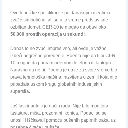
Ove tehničke specifikacije po današnjim merilima
zvuče simbolično, ali su u to vreme predstavljale
ozbiljan domet. CER-10 je mogao da obavi oko
50.000 prostih operacija u sekundi
.
Danas to ne zvuči impresivno, ali ovde je važno
izbeći pogrešno poređenje. Poenta nije da li bi CER-
10 mogao da parira modernom telefonu ili laptopu.
Naravno da ne bi. Poenta je da je za svoje vreme bio
prava tehnološka mašina, razvijena u zemlji koja nije
pripadala uskom krugu globalnih industrijskih
supersila.
Još fascinantniji je način rada. Nije bilo monitora,
tastature, miša, prozora ni ikonica. Podaci su se
unosili i iščitavali pomoću bušenih papirnih traka, uz
posebne čitače i bušače.