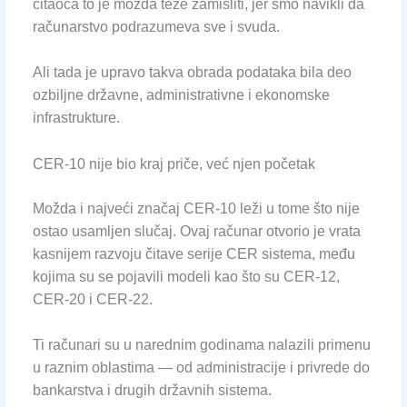
čitaoca to je možda teže zamisliti, jer smo navikli da
računarstvo podrazumeva sve i svuda.
Ali tada je upravo takva obrada podataka bila deo
ozbiljne državne, administrativne i ekonomske
infrastrukture.
CER-10 nije bio kraj priče, već njen početak
Možda i najveći značaj CER-10 leži u tome što nije
ostao usamljen slučaj. Ovaj računar otvorio je vrata
kasnijem razvoju čitave serije CER sistema, među
kojima su se pojavili modeli kao što su CER-12,
CER-20 i CER-22.
Ti računari su u narednim godinama nalazili primenu
u raznim oblastima — od administracije i privrede do
bankarstva i drugih državnih sistema.