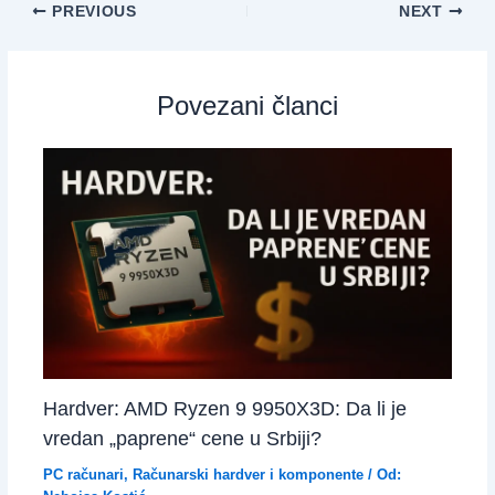
PREVIOUS
NEXT
Povezani članci
Hardver: AMD Ryzen 9 9950X3D: Da li je
vredan „paprene“ cene u Srbiji?
PC računari
,
Računarski hardver i komponente
/ Od: