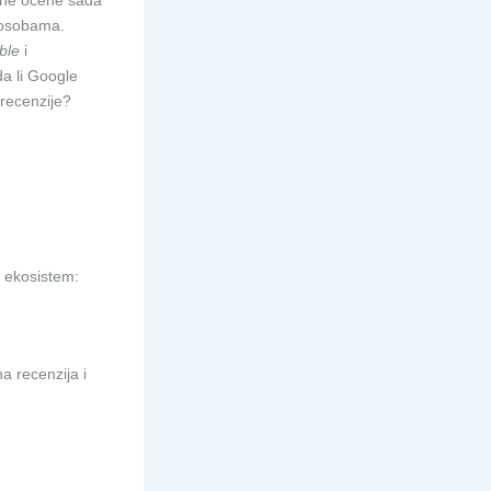
ivne ocene sada
m osobama.
ble
i
da li Google
 recenzije?
s ekosistem:
na recenzija i