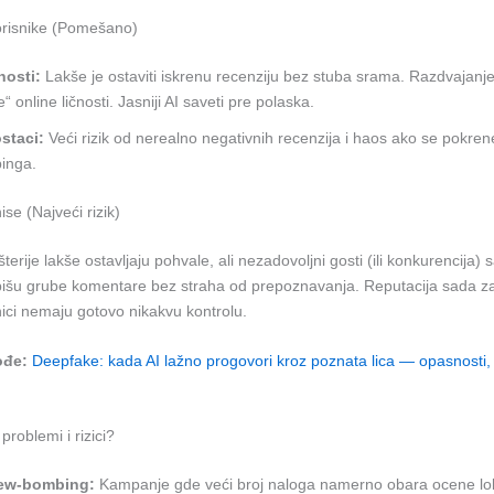
orisnike (Pomešano)
nosti:
Lakše je ostaviti iskrenu recenziju bez stuba srama. Razdvajanje 
e“ online ličnosti. Jasniji AI saveti pre polaska.
staci:
Veći rizik od nerealno negativnih recenzija i haos ako se pokren
inga.
ise (Najveći rizik)
erije lakše ostavljaju pohvale, ali nezadovoljni gosti (ili konkurencija) 
 pišu grube komentare bez straha od prepoznavanja. Reputacija sada za
ici nemaju gotovo nikakvu kontrolu.
ođe:
Deepfake: kada AI lažno progovori kroz poznata lica — opasnosti, 
problemi i rizici?
ew-bombing:
Kampanje gde veći broj naloga namerno obara ocene lok