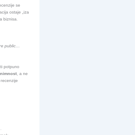
ecenzije se
cija ostaje „iza
a biznisa.
are public…
ati potpuno
nimnost
, a ne
 recenzije
”
.