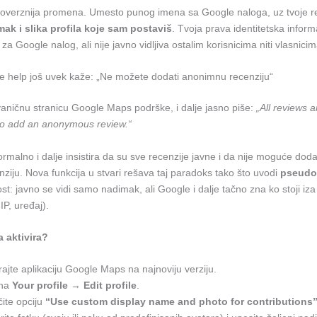
roverznija promena. Umesto punog imena sa Google naloga, uz tvoje r
ak i slika profila koje sam postaviš
. Tvoja prava identitetska informa
za Google nalog, ali nije javno vidljiva ostalim korisnicima niti vlasnicim
e help još uvek kaže: „Ne možete dodati anonimnu recenziju“
aničnu stranicu Google Maps podrške, i dalje jasno piše:
„All reviews 
to add an anonymous review.“
rmalno i dalje insistira da su sve recenzije javne i da nije moguće dod
iju. Nova funkcija u stvari rešava taj paradoks tako što uvodi
pseudo
: javno se vidi samo nadimak, ali Google i dalje tačno zna ko stoji iza
 IP, uređaj).
 aktivira?
rajte aplikaciju Google Maps na najnoviju verziju.
 na
Your profile
→
Edit profile
.
čite opciju
“Use custom display name and photo for contributions