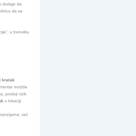
o dodaje da
ednicu da se
je“, u trenutku
i
kratak
komentar možda
, postoji rizik
ak
o lokaciji.
ecenzijama, već