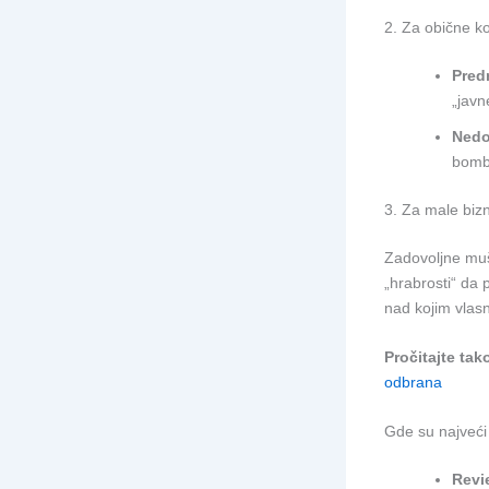
2. Za obične k
Pred
„javn
Nedo
bomb
3. Za male bizn
Zadovoljne mušt
„hrabrosti“ da
nad kojim vlasn
Pročitajte tak
odbrana
Gde su najveći 
Revi