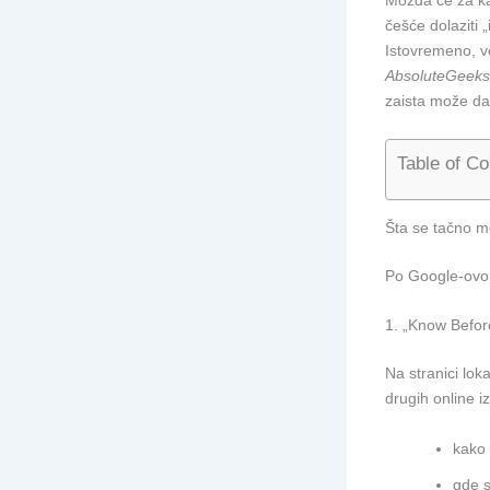
Možda će za kaf
češće dolaziti
Istovremeno, ve
AbsoluteGeeks
zaista može da
Table of Co
Šta se tačno me
Po Google-ovom 
1. „Know Before
Na stranici lok
drugih online i
kako 
gde s