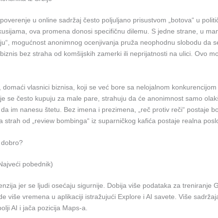
e poverenje u online sadržaj često poljuljano prisustvom „botova“ u politi
kusijama, ova promena donosi specifičnu dilemu. S jedne strane, u ma
aju“, mogućnost anonimnog ocenjivanja pruža neophodnu slobodu da se 
i biznis bez straha od komšijskih zamerki ili neprijatnosti na ulici. Ovo m
 domaći vlasnici biznisa, koji se već bore sa nelojalnom konkurencijom 
je se često kupuju za male pare, strahuju da će anonimnost samo olak
 da im nanesu štetu. Bez imena i prezimena, „reč protiv reči“ postaje b
a strah od „review bombinga“ iz suparničkog kafića postaje realna posl
 dobro?
Najveći pobednik)
enzija jer se ljudi osećaju sigurnije. Dobija više podataka za treniranje 
de više vremena u aplikaciji istražujući Explore i AI savete. Više sadržaj
ji AI i jača pozicija Maps-a.