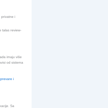
privatne i
e talas review-
sada imaju više
visi od sistema
prevare i
acije. Sa