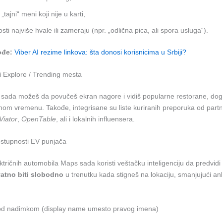
 „tajni“ meni koji nije u karti,
osti najviše hvale ili zameraju (npr. „odlična pica, ali spora usluga“).
ođe:
Viber AI rezime linkova: šta donosi korisnicima u Srbiji?
 Explore / Trending mesta
 sada možeš da povučeš ekran nagore i vidiš popularne restorane, dog
lnom vremenu. Takođe, integrisane su liste kuriranih preporuka od part
Viator
,
OpenTable
, ali i lokalnih influensera.
ostupnosti EV punjača
ktričnih automobila Maps sada koristi veštačku inteligenciju da predvid
atno biti slobodno
u trenutku kada stigneš na lokaciju, smanjujući a
pod nadimkom (display name umesto pravog imena)