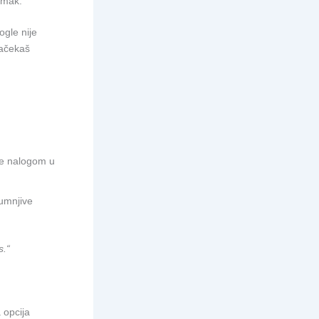
dimak.
ogle nije
sačekaš
le nalogom u
sumnjive
s.“
 opcija