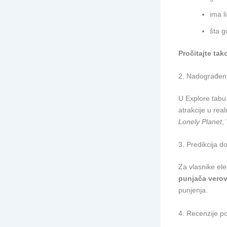
ima li
šta g
Pročitajte tak
2. Nadograđeni
U Explore tabu
atrakcije u rea
Lonely Planet
,
3. Predikcija d
Za vlasnike ele
punjača verov
punjenja.
4. Recenzije 