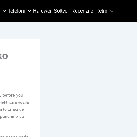
Telefoni
Hardwer
Softver
Recenzije
Retro
ko
w before you
ektrična vozila
 to znači da
e puno ime sa