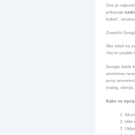
Ovo je najkont
prikazuje
nadim
kulisa“, vezana 
Zvanični Googl
Ako odeš na zv
You’re unable 
Google dakle fo
anonimnu recenz
punu anonimnost
(nalog, istorija,
Kako se opcija
Ažuri
Idite
Uklju