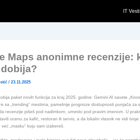
IT Vesti
e Maps anonimne recenzije: 
 dobija?
stić
/
23.11.2025
bija paket novih funkcija za kraj 2025. godine: Gemini AI savete „Kno
re sa „trending“ mestima, pametnije prognoze dostupnosti punjača za el
da recenzije pišeš pod nadimkom, umesto pod pravim imenom. U praksi
aviš ocenu za kafić, restoran ili servis, a da lokalni vlasnik ne vidi tvoj
 već „masku“ koju sam izabereš.