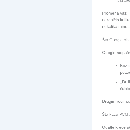
Izabe
Promena važi i
ograničio kol
nekoliko minuta
Šta Google obeć
Google naglaša
Bez o
pozad
„Buil
šablo
Drugim rečima,
Šta kažu PCMag
Odatle kreće s