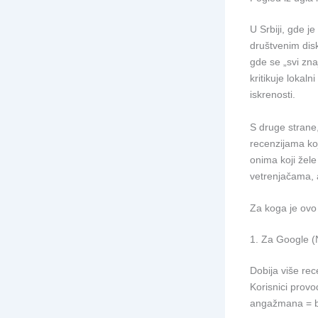
U Srbiji, gde j
društvenim dis
gde se „svi zn
kritikuje lokaln
iskrenosti.
S druge strane,
recenzijama ko
onima koji žele
vetrenjačama, 
Za koga je ovo
1. Za Google (
Dobija više rec
Korisnici provo
angažmana = bol