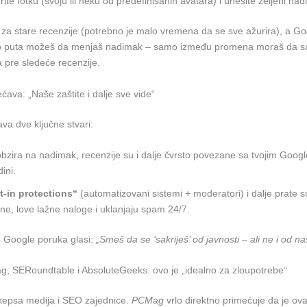
rite fotku (svoju ili neku od predefinisanih avatara) i unesite željeni na
 za stare recenzije (potrebno je malo vremena da se sve ažurira), a Go
iko puta možeš da menjaš nadimak – samo između promena moraš da 
 pre sledeće recenzije.
ava: „Naše zaštite i dalje sve vide“
va dve ključne stvari:
bzira na nadimak, recenzije su i dalje čvrsto povezane sa tvojim Goog
ini.
t-in protections“
(automatizovani sistemi + moderatori) i dalje prate 
ne, love lažne naloge i uklanjaju spam 24/7.
 Google poruka glasi:
„Smeš da se ‘sakriješ’ od javnosti – ali ne i od na
, SERoundtable i AbsoluteGeeks: ovo je „idealno za zloupotrebe“
kepsa medija i SEO zajednice.
PCMag
vrlo direktno primećuje da je ova