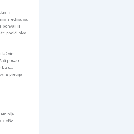
čkim i
njim sredinama
pohvali ili
ože podići nivo
i lažnim
šati posao
orba sa
ovna pretnja.
Geminija.
a + više