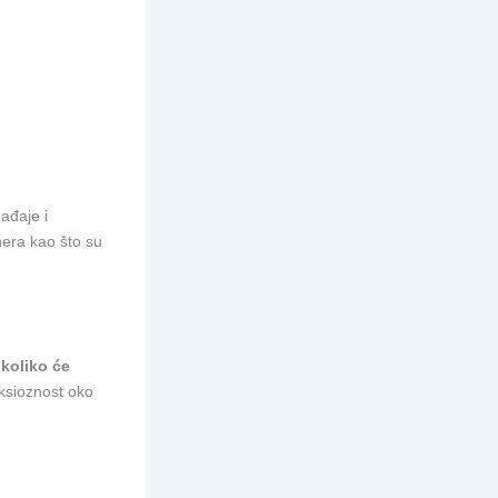
ađaje i
nera kao što su
i
koliko će
nksioznost oko