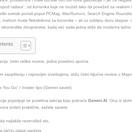
iće, prodavnice i male biznise ovo biti nova glavobolja – jer će negat
 „ispod radara“, od korisnika koje ne možeš lako da povežeš sa realni
liki svetski portali poput
PCMag
,
MacRumors
,
Search Engine Roundta
, mahom hvale fleksibilnost za korisnike – ali uz ozbiljnu dozu skepse: 
 iskontroliše zloupotrebe, kada već sada jedva stiže da moderira lažne
ntents
nja: četiri velike novine, jedna posebno sporna
saopštenju i najnovijim izveštajima, stižu četiri ključne novine u Map
 You Go“ / Insider tips (Gemini saveti)
acije pojavljuje se posebna sekcija koju pokreće
Gemini AI
. Ona iz stoti
zvora izvlači praktične, sažete savete:
da najlakše rezervišeš sto,
e tačno nalazi parking,