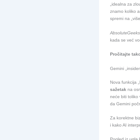
„idealna za zl
znamo koliko a
spremi na „više
AbsoluteGeeks
kada se već vo
Pročitajte tak
Gemini „insider
Nova funkcija 
sažetak
na osn
neće biti toliko
da Gemini počn
Za korektne biz
i kako AI interp
Pogled iz ugla k