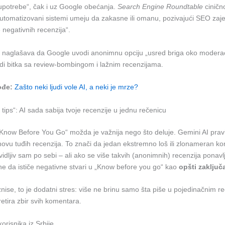
oupotrebe“, čak i uz Google obećanja.
Search Engine Roundtable
ciničn
utomatizovani sistemi umeju da zakasne ili omanu, pozivajući SEO zaj
 negativnih recenzija“.
naglašava da Google uvodi anonimnu opciju „usred briga oko moderaci
di bitka sa review-bombingom i lažnim recenzijama.
ođe:
Zašto neki ljudi vole AI, a neki je mrze?
 tips“: AI sada sabija tvoje recenzije u jednu rečenicu
„Know Before You Go“ možda je važnija nego što deluje. Gemini AI prav
ovu tuđih recenzija. To znači da jedan ekstremno loš ili zlonameran 
 vidljiv sam po sebi – ali ako se više takvih (anonimnih) recenzija ponavlja
e da ističe negativne stvari u „Know before you go“ kao
opšti zaključ
nise, to je dodatni stres: više ne brinu samo šta piše u pojedinačnim r
retira zbir svih komentara.
orisnika iz Srbije