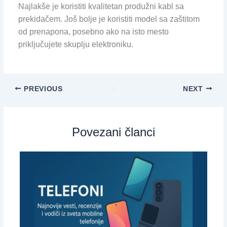
Najlakše je koristiti kvalitetan produžni kabl sa
prekidačem. Još bolje je koristiti model sa zaštitom
od prenapona, posebno ako na isto mesto
priključujete skuplju elektroniku.
PREVIOUS
NEXT
Povezani članci