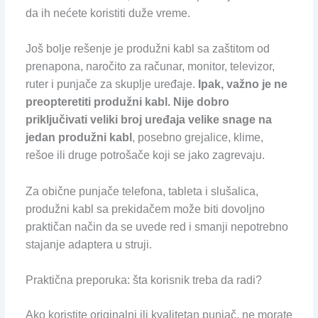
da ih nećete koristiti duže vreme.
Još bolje rešenje je produžni kabl sa zaštitom od
prenapona, naročito za računar, monitor, televizor,
ruter i punjače za skuplje uređaje.
Ipak, važno je ne
preopteretiti produžni kabl. Nije dobro
priključivati veliki broj uređaja velike snage na
jedan produžni kabl
, posebno grejalice, klime,
rešoe ili druge potrošače koji se jako zagrevaju.
Za obične punjače telefona, tableta i slušalica,
produžni kabl sa prekidačem može biti dovoljno
praktičan način da se uvede red i smanji nepotrebno
stajanje adaptera u struji.
Praktična preporuka: šta korisnik treba da radi?
Ako koristite originalni ili kvalitetan punjač, ne morate