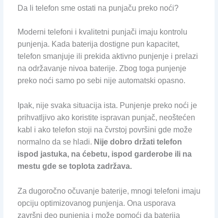
Da li telefon sme ostati na punjaču preko noći?
Moderni telefoni i kvalitetni punjači imaju kontrolu
punjenja. Kada baterija dostigne pun kapacitet,
telefon smanjuje ili prekida aktivno punjenje i prelazi
na održavanje nivoa baterije. Zbog toga punjenje
preko noći samo po sebi nije automatski opasno.
Ipak, nije svaka situacija ista. Punjenje preko noći je
prihvatljivo ako koristite ispravan punjač, neoštećen
kabl i ako telefon stoji na čvrstoj površini gde može
normalno da se hladi.
Nije dobro držati telefon
ispod jastuka, na ćebetu, ispod garderobe ili na
mestu gde se toplota zadržava.
Za dugoročno očuvanje baterije, mnogi telefoni imaju
opciju optimizovanog punjenja. Ona usporava
završni deo punjenja i može pomoći da baterija