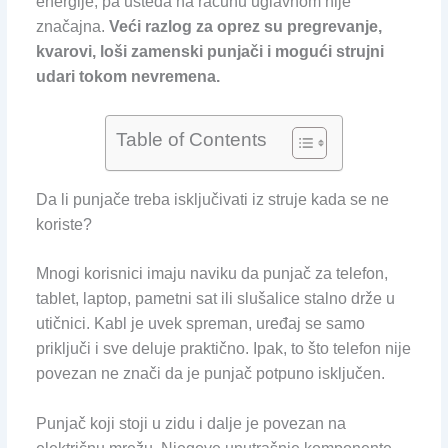
energije, pa ušteda na računu uglavnom nije
značajna.
Veći razlog za oprez su pregrevanje,
kvarovi, loši zamenski punjači i mogući strujni
udari tokom nevremena.
Table of Contents
Da li punjače treba isključivati iz struje kada se ne
koriste?
Mnogi korisnici imaju naviku da punjač za telefon,
tablet, laptop, pametni sat ili slušalice stalno drže u
utičnici. Kabl je uvek spreman, uređaj se samo
priključi i sve deluje praktično. Ipak, to što telefon nije
povezan ne znači da je punjač potpuno isključen.
Punjač koji stoji u zidu i dalje je povezan na