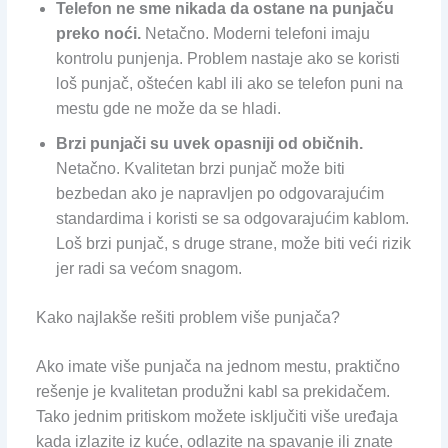
Telefon ne sme nikada da ostane na punjaču
preko noći.
Netačno. Moderni telefoni imaju
kontrolu punjenja. Problem nastaje ako se koristi
loš punjač, oštećen kabl ili ako se telefon puni na
mestu gde ne može da se hladi.
Brzi punjači su uvek opasniji od običnih.
Netačno. Kvalitetan brzi punjač može biti
bezbedan ako je napravljen po odgovarajućim
standardima i koristi se sa odgovarajućim kablom.
Loš brzi punjač, s druge strane, može biti veći rizik
jer radi sa većom snagom.
Kako najlakše rešiti problem više punjača?
Ako imate više punjača na jednom mestu, praktično
rešenje je kvalitetan produžni kabl sa prekidačem.
Tako jednim pritiskom možete isključiti više uređaja
kada izlazite iz kuće, odlazite na spavanje ili znate