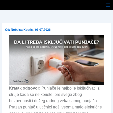
Pređi
na
sadržaj
Od:
Nebojsa Kostić
/
06.07.2026
Kratak odgovor:
Punjače je najbolje isključivati iz
struje kada se ne koriste, pre svega zbog
bezbednosti i dužeg radnog veka samog punjača.
Prazan punjač u utičnici troši veoma malo električne