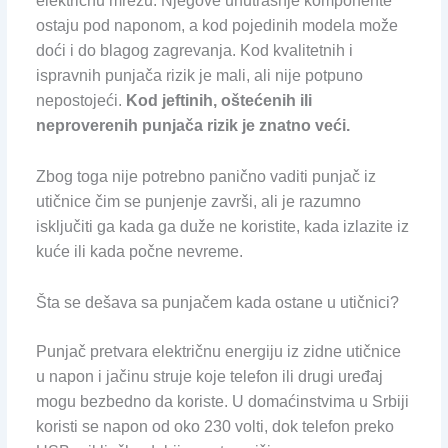
električnu mrežu. Njegove unutrašnje komponente
ostaju pod naponom, a kod pojedinih modela može
doći i do blagog zagrevanja. Kod kvalitetnih i
ispravnih punjača rizik je mali, ali nije potpuno
nepostojeći.
Kod jeftinih, oštećenih ili
neproverenih punjača rizik je znatno veći.
Zbog toga nije potrebno panično vaditi punjač iz
utičnice čim se punjenje završi, ali je razumno
isključiti ga kada ga duže ne koristite, kada izlazite iz
kuće ili kada počne nevreme.
Šta se dešava sa punjačem kada ostane u utičnici?
Punjač pretvara električnu energiju iz zidne utičnice
u napon i jačinu struje koje telefon ili drugi uređaj
mogu bezbedno da koriste. U domaćinstvima u Srbiji
koristi se napon od oko 230 volti, dok telefon preko