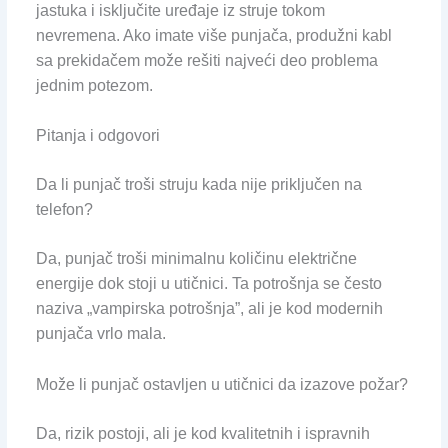
jastuka i isključite uređaje iz struje tokom
nevremena. Ako imate više punjača, produžni kabl
sa prekidačem može rešiti najveći deo problema
jednim potezom.
Pitanja i odgovori
Da li punjač troši struju kada nije priključen na
telefon?
Da, punjač troši minimalnu količinu električne
energije dok stoji u utičnici. Ta potrošnja se često
naziva „vampirska potrošnja”, ali je kod modernih
punjača vrlo mala.
Može li punjač ostavljen u utičnici da izazove požar?
Da, rizik postoji, ali je kod kvalitetnih i ispravnih