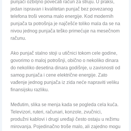
punjači ozbiljno povećati račun za struju. U praksi,
jedan ispravan i kvalitetan punjač bez povezanog
telefona troši veoma malo energije. Kod modernih
punjača ta potrošnja je najčešće toliko mala da se na
nivou jednog punjača teško primećuje na mesečnom
računu.
Ako punjač stalno stoji u utičnici tokom cele godine,
govorimo o maloj potrošnji, obično o nekoliko dinara
do nekoliko desetina dinara godišnje, u zavisnosti od
samog punjača i cene električne energije. Zato
vađenje jednog punjača iz zida neće napraviti veliku
finansijsku razliku.
Međutim, slika se menja kada se pogleda cela kuća.
Televizori, ruteri, računari, konzole, zvučnici,
produžni kablovi i drugi uređaji često ostaju u režimu
mirovanja. Pojedinačno troše malo, ali zajedno mogu