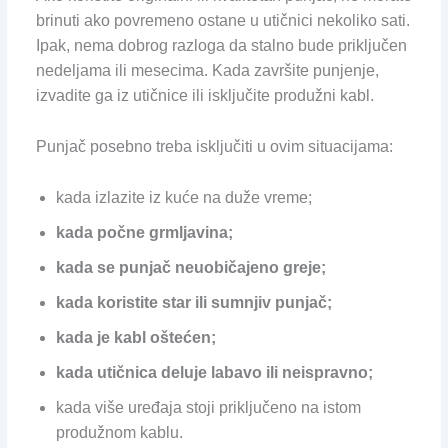
brinuti ako povremeno ostane u utičnici nekoliko sati.
Ipak, nema dobrog razloga da stalno bude priključen
nedeljama ili mesecima. Kada završite punjenje,
izvadite ga iz utičnice ili isključite produžni kabl.
Punjač posebno treba isključiti u ovim situacijama:
kada izlazite iz kuće na duže vreme;
kada počne grmljavina;
kada se punjač neuobičajeno greje;
kada koristite star ili sumnjiv punjač;
kada je kabl oštećen;
kada utičnica deluje labavo ili neispravno;
kada više uređaja stoji priključeno na istom
produžnom kablu.