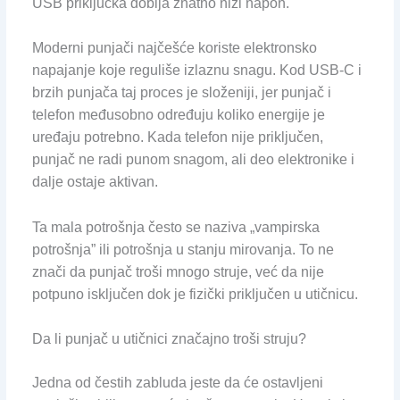
USB priključka dobija znatno niži napon.
Moderni punjači najčešće koriste elektronsko
napajanje koje reguliše izlaznu snagu. Kod USB-C i
brzih punjača taj proces je složeniji, jer punjač i
telefon međusobno određuju koliko energije je
uređaju potrebno. Kada telefon nije priključen,
punjač ne radi punom snagom, ali deo elektronike i
dalje ostaje aktivan.
Ta mala potrošnja često se naziva „vampirska
potrošnja” ili potrošnja u stanju mirovanja. To ne
znači da punjač troši mnogo struje, već da nije
potpuno isključen dok je fizički priključen u utičnicu.
Da li punjač u utičnici značajno troši struju?
Jedna od čestih zabluda jeste da će ostavljeni