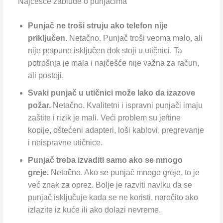
Najčešće zablude o punjačima
Punjač ne troši struju ako telefon nije
priključen.
Netačno. Punjač troši veoma malo, ali
nije potpuno isključen dok stoji u utičnici. Ta
potrošnja je mala i najčešće nije važna za račun,
ali postoji.
Svaki punjač u utičnici može lako da izazove
požar.
Netačno. Kvalitetni i ispravni punjači imaju
zaštite i rizik je mali. Veći problem su jeftine
kopije, oštećeni adapteri, loši kablovi, pregrevanje
i neispravne utičnice.
Punjač treba izvaditi samo ako se mnogo
greje.
Netačno. Ako se punjač mnogo greje, to je
već znak za oprez. Bolje je razviti naviku da se
punjač isključuje kada se ne koristi, naročito ako
izlazite iz kuće ili ako dolazi nevreme.