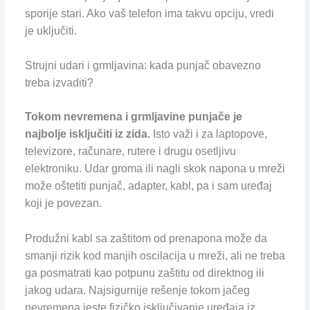
sporije stari. Ako vaš telefon ima takvu opciju, vredi
je uključiti.
Strujni udari i grmljavina: kada punjač obavezno
treba izvaditi?
Tokom nevremena i grmljavine punjače je
najbolje isključiti iz zida.
Isto važi i za laptopove,
televizore, računare, rutere i drugu osetljivu
elektroniku. Udar groma ili nagli skok napona u mreži
može oštetiti punjač, adapter, kabl, pa i sam uređaj
koji je povezan.
Produžni kabl sa zaštitom od prenapona može da
smanji rizik kod manjih oscilacija u mreži, ali ne treba
ga posmatrati kao potpunu zaštitu od direktnog ili
jakog udara. Najsigurnije rešenje tokom jačeg
nevremena jeste fizičko isključivanje uređaja iz