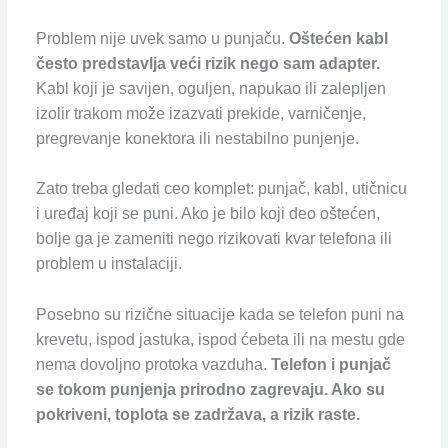
Problem nije uvek samo u punjaču.
Oštećen kabl
često predstavlja veći rizik nego sam adapter.
Kabl koji je savijen, oguljen, napukao ili zalepljen
izolir trakom može izazvati prekide, varničenje,
pregrevanje konektora ili nestabilno punjenje.
Zato treba gledati ceo komplet: punjač, kabl, utičnicu
i uređaj koji se puni. Ako je bilo koji deo oštećen,
bolje ga je zameniti nego rizikovati kvar telefona ili
problem u instalaciji.
Posebno su rizične situacije kada se telefon puni na
krevetu, ispod jastuka, ispod ćebeta ili na mestu gde
nema dovoljno protoka vazduha.
Telefon i punjač
se tokom punjenja prirodno zagrevaju. Ako su
pokriveni, toplota se zadržava, a rizik raste.