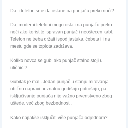
Da li telefon sme da ostane na punjaču preko noći?
Da, moderni telefoni mogu ostati na punjaču preko
noći ako koristite ispravan punjač i neoštećen kabl.
Telefon ne treba držati ispod jastuka, ćebeta ili na
mestu gde se toplota zadržava.
Koliko novca se gubi ako punjač stalno stoji u
utičnici?
Gubitak je mali. Jedan punjač u stanju mirovanja
obično napravi neznatnu godišnju potrošnju, pa
isključivanje punjača nije važno prvenstveno zbog
uštede, već zbog bezbednosti.
Kako najlakše isključiti više punjača odjednom?