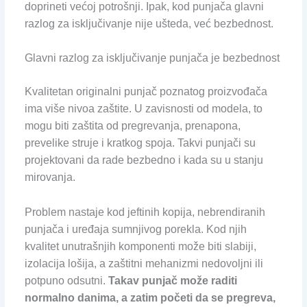
doprineti većoj potrošnji. Ipak, kod punjača glavni
razlog za isključivanje nije ušteda, već bezbednost.
Glavni razlog za isključivanje punjača je bezbednost
Kvalitetan originalni punjač poznatog proizvođača
ima više nivoa zaštite. U zavisnosti od modela, to
mogu biti zaštita od pregrevanja, prenapona,
prevelike struje i kratkog spoja. Takvi punjači su
projektovani da rade bezbedno i kada su u stanju
mirovanja.
Problem nastaje kod jeftinih kopija, nebrendiranih
punjača i uređaja sumnjivog porekla. Kod njih
kvalitet unutrašnjih komponenti može biti slabiji,
izolacija lošija, a zaštitni mehanizmi nedovoljni ili
potpuno odsutni.
Takav punjač može raditi
normalno danima, a zatim početi da se pregreva,