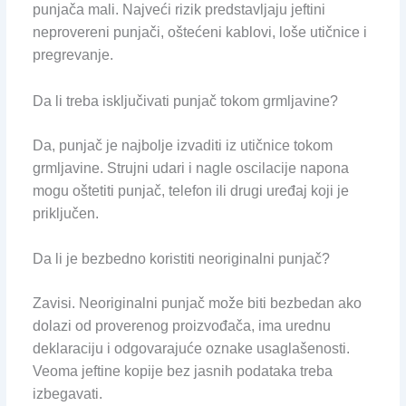
punjača mali. Najveći rizik predstavljaju jeftini
neprovereni punjači, oštećeni kablovi, loše utičnice i
pregrevanje.
Da li treba isključivati punjač tokom grmljavine?
Da, punjač je najbolje izvaditi iz utičnice tokom
grmljavine. Strujni udari i nagle oscilacije napona
mogu oštetiti punjač, telefon ili drugi uređaj koji je
priključen.
Da li je bezbedno koristiti neoriginalni punjač?
Zavisi. Neoriginalni punjač može biti bezbedan ako
dolazi od proverenog proizvođača, ima urednu
deklaraciju i odgovarajuće oznake usaglašenosti.
Veoma jeftine kopije bez jasnih podataka treba
izbegavati.