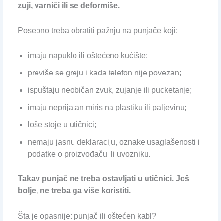
zuji, varniči ili se deformiše.
Posebno treba obratiti pažnju na punjače koji:
imaju napuklo ili oštećeno kućište;
previše se greju i kada telefon nije povezan;
ispuštaju neobičan zvuk, zujanje ili pucketanje;
imaju neprijatan miris na plastiku ili paljevinu;
loše stoje u utičnici;
nemaju jasnu deklaraciju, oznake usaglašenosti i
podatke o proizvođaču ili uvozniku.
Takav punjač ne treba ostavljati u utičnici. Još
bolje, ne treba ga više koristiti.
Šta je opasnije: punjač ili oštećen kabl?