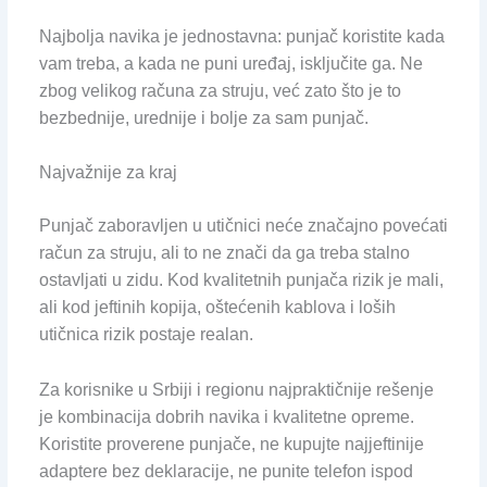
Najbolja navika je jednostavna: punjač koristite kada
vam treba, a kada ne puni uređaj, isključite ga. Ne
zbog velikog računa za struju, već zato što je to
bezbednije, urednije i bolje za sam punjač.
Najvažnije za kraj
Punjač zaboravljen u utičnici neće značajno povećati
račun za struju, ali to ne znači da ga treba stalno
ostavljati u zidu. Kod kvalitetnih punjača rizik je mali,
ali kod jeftinih kopija, oštećenih kablova i loših
utičnica rizik postaje realan.
Za korisnike u Srbiji i regionu najpraktičnije rešenje
je kombinacija dobrih navika i kvalitetne opreme.
Koristite proverene punjače, ne kupujte najjeftinije
adaptere bez deklaracije, ne punite telefon ispod