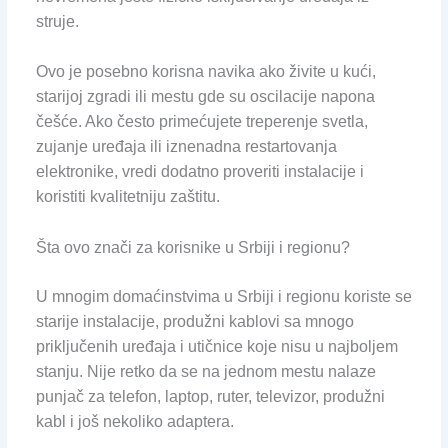
struje.
Ovo je posebno korisna navika ako živite u kući,
starijoj zgradi ili mestu gde su oscilacije napona
češće. Ako često primećujete treperenje svetla,
zujanje uređaja ili iznenadna restartovanja
elektronike, vredi dodatno proveriti instalacije i
koristiti kvalitetniju zaštitu.
Šta ovo znači za korisnike u Srbiji i regionu?
U mnogim domaćinstvima u Srbiji i regionu koriste se
starije instalacije, produžni kablovi sa mnogo
priključenih uređaja i utičnice koje nisu u najboljem
stanju. Nije retko da se na jednom mestu nalaze
punjač za telefon, laptop, ruter, televizor, produžni
kabl i još nekoliko adaptera.