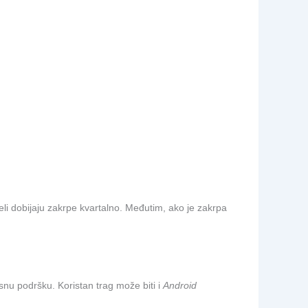
li dobijaju zakrpe kvartalno. Međutim, ako je zakrpa
nu podršku. Koristan trag može biti i
Android