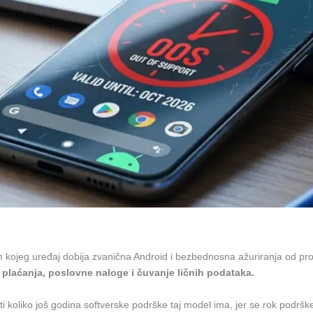
m kojeg uređaj dobija zvanična Android i bezbednosna ažuriranja od pro
o, plaćanja, poslovne naloge i čuvanje ličnih podataka.
iti koliko još godina softverske podrške taj model ima, jer se rok pod