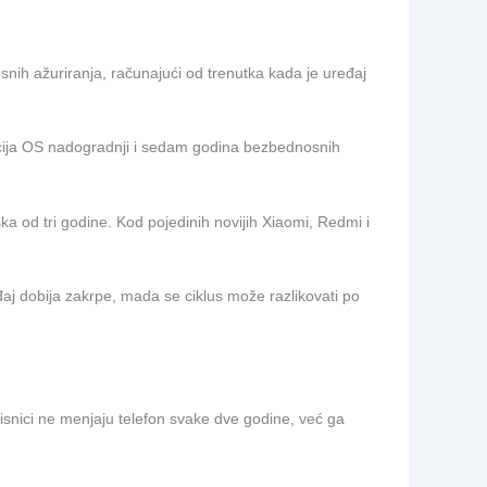
snih ažuriranja, računajući od trenutka kada je uređaj
cija OS nadogradnji i sedam godina bezbednosnih
od tri godine. Kod pojedinih novijih Xiaomi, Redmi i
j dobija zakrpe, mada se ciklus može razlikovati po
orisnici ne menjaju telefon svake dve godine, već ga