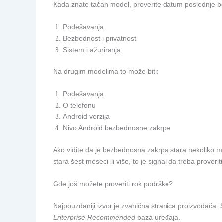
Kada znate tačan model, proverite datum poslednje b
Podešavanja
Bezbednost i privatnost
Sistem i ažuriranja
Na drugim modelima to može biti:
Podešavanja
O telefonu
Android verzija
Nivo Android bezbednosne zakrpe
Ako vidite da je bezbednosna zakrpa stara nekoliko me
stara šest meseci ili više, to je signal da treba proveri
Gde još možete proveriti rok podrške?
Najpouzdaniji izvor je zvanična stranica proizvođača.
Enterprise Recommended
baza uređaja.