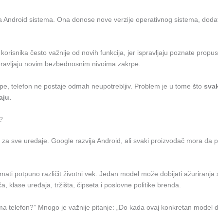
ja Android sistema. Ona donose nove verzije operativnog sistema, dodatn
isnika često važnije od novih funkcija, jer ispravljaju poznate propus
popravljaju novim bezbednosnim nivoima zakrpe.
e, telefon ne postaje odmah neupotrebljiv. Problem je u tome što
svak
aju.
?
i za sve uređaje. Google razvija Android, ali svaki proizvođač mora da 
ati potpuno različit životni vek. Jedan model može dobijati ažuriranja 
 klase uređaja, tržišta, čipseta i poslovne politike brenda.
a ima telefon?” Mnogo je važnije pitanje: „Do kada ovaj konkretan model