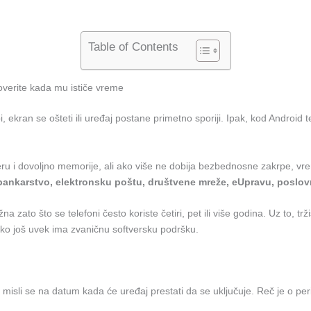
Table of Contents
roverite kada mu ističe vreme
, ekran se ošteti ili uređaj postane primetno sporiji. Ipak, kod Android te
 i dovoljno memorije, ali ako više ne dobija bezbednosne zakrpe, vrem
ankarstvo, elektronsku poštu, društvene mreže, eUpravu, poslovne
 zato što se telefoni često koriste četiri, pet ili više godina. Uz to, trž
ko još uvek ima zvaničnu softversku podršku.
 misli se na datum kada će uređaj prestati da se uključuje. Reč je o pe