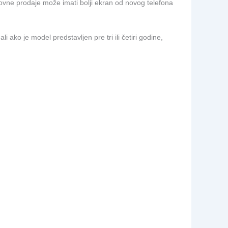
olovne prodaje može imati bolji ekran od novog telefona
 ako je model predstavljen pre tri ili četiri godine,