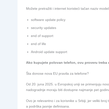
Možete pretražiti i internet koristeći tačan naziv mode
software update policy
security updates
end of support
end of life
Android update support
Ako kupujete polovan telefon, ovu proveru treba ur
Šta donose nova EU pravila za telefone?
Od 20. juna 2025. u Evropskoj uniji se primenjuju nova
nadogradnje moraju biti dostupne najmanje pet godina
Ovo je relevantno i za korisnike u Srbiji, jer veliki br
a podrška jasnije definisana.