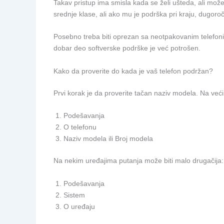
Takav pristup ima smisla kada se želi ušteda, ali može
srednje klase, ali ako mu je podrška pri kraju, dugoro
Posebno treba biti oprezan sa neotpakovanim telefonima s
dobar deo softverske podrške je već potrošen.
Kako da proverite do kada je vaš telefon podržan?
Prvi korak je da proverite tačan naziv modela. Na veći
Podešavanja
O telefonu
Naziv modela ili Broj modela
Na nekim uređajima putanja može biti malo drugačija:
Podešavanja
Sistem
O uređaju