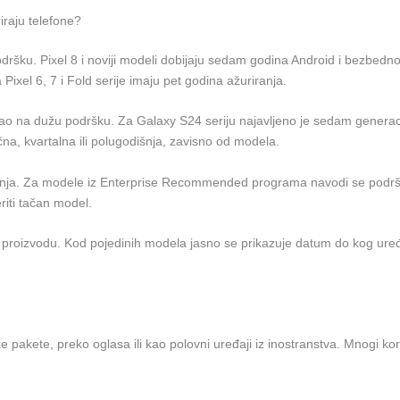
raju telefone?
dršku. Pixel 8 i noviji modeli dobijaju sedam godina Android i bezbedno
Pixel 6, 7 i Fold serije imaju pet godina ažuriranja.
ao na dužu podršku. Za Galaxy S24 seriju najavljeno je sedam genera
čna, kvartalna ili polugodišnja, zavisno od modela.
ja. Za modele iz Enterprise Recommended programa navodi se podrška 
iti tačan model.
proizvodu. Kod pojedinih modela jasno se prikazuje datum do kog uređa
ke pakete, preko oglasa ili kao polovni uređaji iz inostranstva. Mnogi k