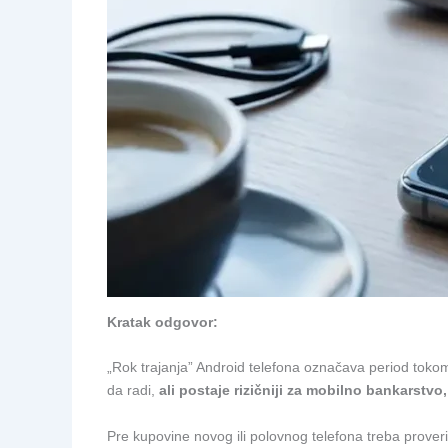
Kratak odgovor:
„Rok trajanja” Android telefona označava period toko
da radi,
ali postaje rizičniji za mobilno bankarstv
Pre kupovine novog ili polovnog telefona treba prover