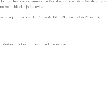
 biti problem ako se zanemari softverska podrška. Stariji flagship iz p
čno može biti slabija kupovina.
tarije generacije. Uređaj može biti fizički nov, sa fabričkom folijom, ali
ni Android telefona to možete videti u meniju: