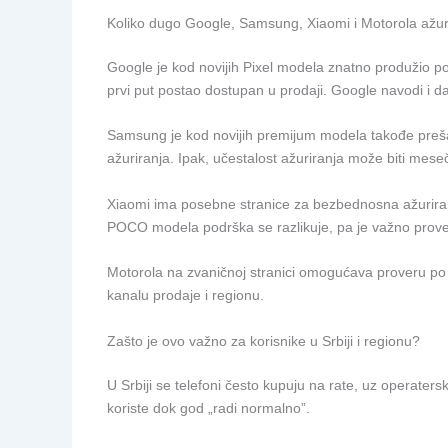
Koliko dugo Google, Samsung, Xiaomi i Motorola ažuri
Google je kod novijih Pixel modela znatno produžio po
prvi put postao dostupan u prodaji. Google navodi i da 
Samsung je kod novijih premijum modela takođe preš
ažuriranja. Ipak, učestalost ažuriranja može biti mese
Xiaomi ima posebne stranice za bezbednosna ažuriran
POCO modela podrška se razlikuje, pa je važno prover
Motorola na zvaničnoj stranici omogućava proveru po 
kanalu prodaje i regionu.
Zašto je ovo važno za korisnike u Srbiji i regionu?
U Srbiji se telefoni često kupuju na rate, uz operaters
koriste dok god „radi normalno”.