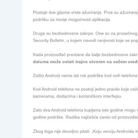
Postoje dve glavne vrste ažuriranja. Prva su ažuriran
podršku za novije mogućnosti aplikacija.
Druga su bezbednosne zakrpe. One su za prosečnog kor
Security Bulletin, u kojem navodi ranjivosti koje se 
Kada proizvođač prestane da šalje bezbednosne zakrp
datuma može ostati trajno otvoren na vašem uređ
Zašto Android nema isti rok podrške kod svih telefona
Kod Android telefona ne postoji jedno pravilo koje važ
kamerama, dodacima i korisničkom interfejsu.
Zato dva Android telefona kupljena iste godine mogu im
godine podrške. Razlika najčešće zavisi od proizvođača,
Zbog toga nije dovoljno pitati: „Koju verziju Android