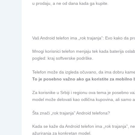
u prodaju, a ne od dana kada ga kupite.
Vaš Android telefon ima „rok trajanja”: Evo kako da p
Mnogi korisnici telefon menjaju tek kada baterija oslabi
pogled: kraj softverske podrške.
Telefon može da izgleda očuvano, da ima dobru kameru
To je posebno važno ako ga koristite za mobilno b
Za korisnike u Srbiji i regionu ova tema je posebno važna
model može delovati kao odlična kupovina, ali samo a
Šta znači „rok trajanja” Android telefona?
Kada se kaže da Android telefon ima „rok trajanja”, ne
ažuriranja za konkretan model.