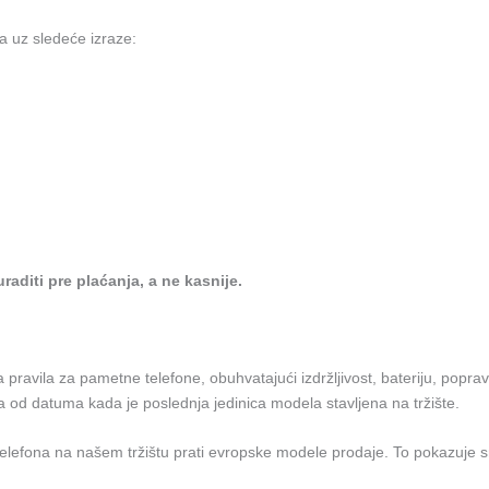
la uz sledeće izraze:
aditi pre plaćanja, a ne kasnije.
 pravila za pametne telefone, obuhvatajući izdržljivost, bateriju, popr
 od datuma kada je poslednja jedinica modela stavljena na tržište.
oj telefona na našem tržištu prati evropske modele prodaje. To pokazuje s