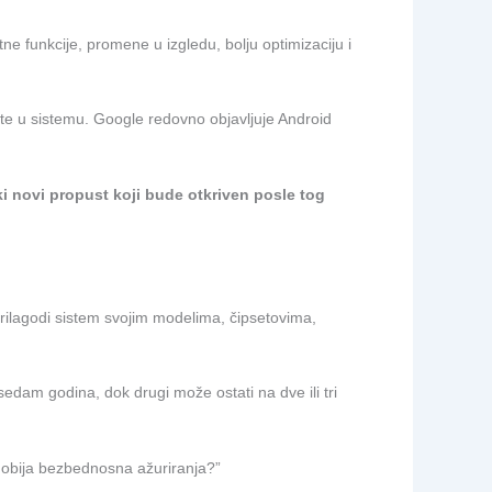
e funkcije, promene u izgledu, bolju optimizaciju i
te u sistemu. Google redovno objavljuje Android
i novi propust koji bude otkriven posle tog
prilagodi sistem svojim modelima, čipsetovima,
sedam godina, dok drugi može ostati na dve ili tri
 dobija bezbednosna ažuriranja?”