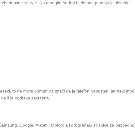
ezbednosne zakrpe. Na mnogim Android telefona putanja je sledeća:
seci, to ne mora odmah da znači da je telefon napušten, jer neki mode
ti da li je podrška završena.
 Samsung, Google, Xiaomi, Motorola i drugi imaju stranice za bezbednos