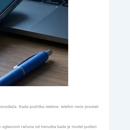
izvođača. Kada podrška istekne, telefon neće prestati
rške uglavnom računa od trenutka kada je model pušten