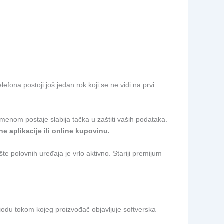
lefona postoji još jedan rok koji se ne vidi na prvi
enom postaje slabija tačka u zaštiti vaših podataka.
 aplikacije ili online kupovinu.
ište polovnih uređaja je vrlo aktivno. Stariji premijum
riodu tokom kojeg proizvođač objavljuje softverska