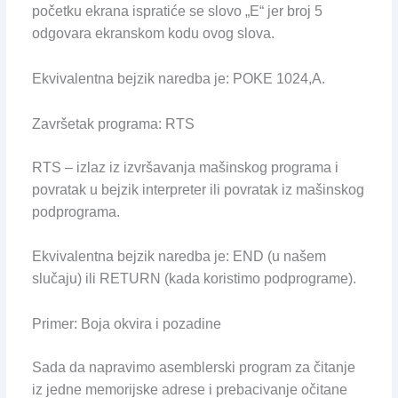
početku ekrana ispratiće se slovo „E“ jer broj 5
odgovara ekranskom kodu ovog slova.
Ekvivalentna bejzik naredba je: POKE 1024,A.
Završetak programa: RTS
RTS – izlaz iz izvršavanja mašinskog programa i
povratak u bejzik interpreter ili povratak iz mašinskog
podprograma.
Ekvivalentna bejzik naredba je: END (u našem
slučaju) ili RETURN (kada koristimo podprograme).
Primer: Boja okvira i pozadine
Sada da napravimo asemblerski program za čitanje
iz jedne memorijske adrese i prebacivanje očitane