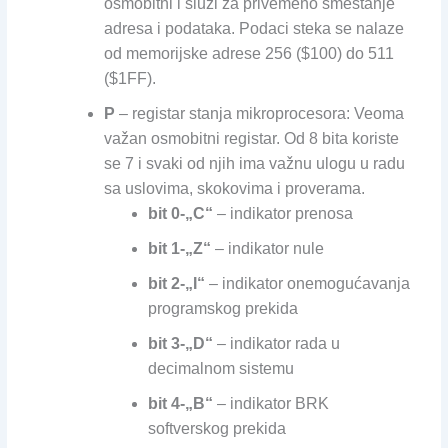
osmobitni i služi za privemeno smeštanje
adresa i podataka. Podaci steka se nalaze
od memorijske adrese 256 ($100) do 511
($1FF).
P
– registar stanja mikroprocesora: Veoma
važan osmobitni registar. Od 8 bita koriste
se 7 i svaki od njih ima važnu ulogu u radu
sa uslovima, skokovima i proverama.
bit 0-„C“
– indikator prenosa
bit 1-„Z“
– indikator nule
bit 2-„I“
– indikator onemogućavanja
programskog prekida
bit 3-„D“
– indikator rada u
decimalnom sistemu
bit 4-„B“
– indikator BRK
softverskog prekida