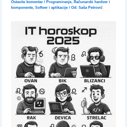
Ostavite komentar
/
Programiranje
,
Računarski hardver i
komponente
,
Softver i aplikacije
/ Od:
Saša Petrović