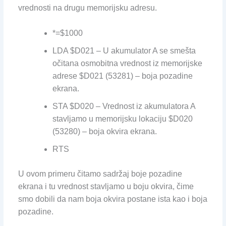
vrednosti na drugu memorijsku adresu.
*=$1000
LDA $D021 – U akumulator A se smešta
očitana osmobitna vrednost iz memorijske
adrese $D021 (53281) – boja pozadine
ekrana.
STA $D020 – Vrednost iz akumulatora A
stavljamo u memorijsku lokaciju $D020
(53280) – boja okvira ekrana.
RTS
U ovom primeru čitamo sadržaj boje pozadine
ekrana i tu vrednost stavljamo u boju okvira, čime
smo dobili da nam boja okvira postane ista kao i boja
pozadine.