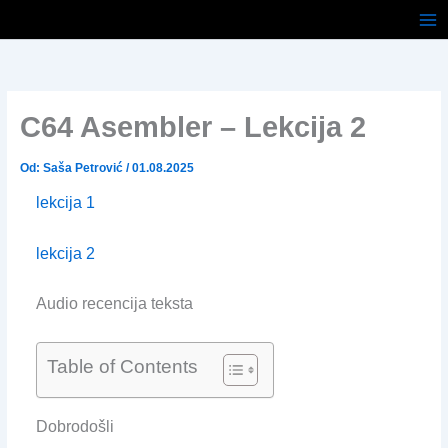
Pređi
na
sadržaj
C64 Asembler – Lekcija 2
Od:
Saša Petrović
/
01.08.2025
lekcija 1
lekcija 2
Audio recencija teksta
Table of Contents
Dobrodošli