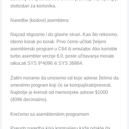
slobodan za korisnika.
Naredbe (kodovi) asemblera
Najzad stigosmo i do glavne stvari. Kao što rekosmo,
idemo korak po korak. Prvo ćemo učitati željeni
asemblerski program u C64 ili emulator. Ako koristite
turbo asembler verzije 6.0, posle učitavanja morate
otkucati SYS 9*4096 ili SYS 36864.
Zatim moramo da unesemo od koje adrese želimo da
smestimo program koji će se kompajlirati/prevesti.
Najbolje je krenuti od memorijske adrese $1000
(4096 decimalno).
Krećemo sa asemblerskim programom
Pseudo naredba koja kompajleru kaže odakle da