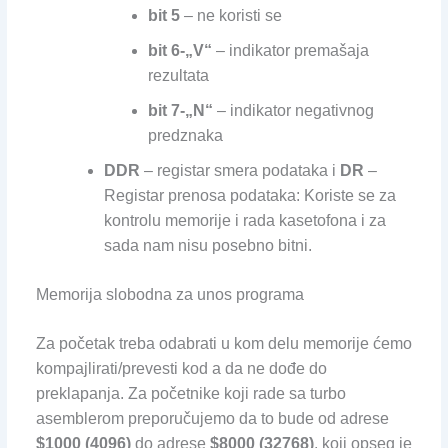
bit 5
– ne koristi se
bit 6-„V“
– indikator premašaja
rezultata
bit 7-„N“
– indikator negativnog
predznaka
DDR
– registar smera podataka i
DR
–
Registar prenosa podataka: Koriste se za
kontrolu memorije i rada kasetofona i za
sada nam nisu posebno bitni.
Memorija slobodna za unos programa
Za početak treba odabrati u kom delu memorije ćemo
kompajlirati/prevesti kod a da ne dođe do
preklapanja. Za početnike koji rade sa turbo
asemblerom preporučujemo da to bude od adrese
$1000 (4096)
do adrese
$8000 (32768)
, koji opseg je