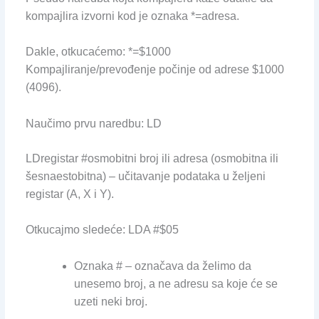
kompajlira izvorni kod je oznaka *=adresa.
Dakle, otkucaćemo: *=$1000
Kompajliranje/prevođenje počinje od adrese $1000
(4096).
Naučimo prvu naredbu: LD
LDregistar #osmobitni broj ili adresa (osmobitna ili
šesnaestobitna) – učitavanje podataka u željeni
registar (A, X i Y).
Otkucajmo sledeće: LDA #$05
Oznaka # – označava da želimo da
unesemo broj, a ne adresu sa koje će se
uzeti neki broj.