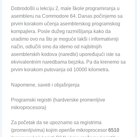
Dobrodošli u lekciju 2, male škole programiranja u
asembleru na Commodore 64. Danas počinjemo sa
prvim korakom učenja asemblerskog programskog
kompajlera. Posle dužeg razmišljanja kako da
uradimo ovo na što je moguće lakši i informativniji
način, odlučili smo da idemo od najbitnijih
asemblerskih kodova (naredbi) upoređujući iste sa
ekvivalentnim naredbama bejzika. Pa da krenemo sa
prvim korakom putovanja od 10000 kilometra.
Napomene, saveti i objašnjenja
Programski registri (hardverske promenljive
mikroprocesora)
Za početak da se upoznamo sa registrima
(promenljivima) kojim operiše mikroprocesor
6510