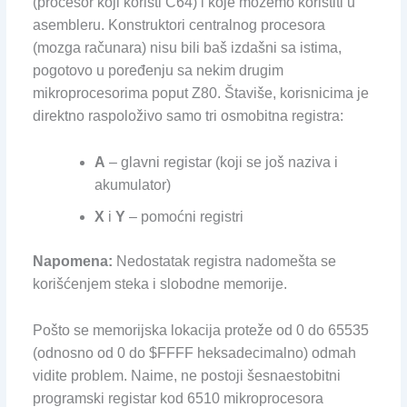
(procesor koji koristi C64) i koje možemo koristiti u
asembleru. Konstruktori centralnog procesora
(mozga računara) nisu bili baš izdašni sa istima,
pogotovo u poređenju sa nekim drugim
mikroprocesorima poput Z80. Štaviše, korisnicima je
direktno raspoloživo samo tri osmobitna registra:
A
– glavni registar (koji se još naziva i
akumulator)
X
i
Y
– pomoćni registri
Napomena:
Nedostatak registra nadomešta se
korišćenjem steka i slobodne memorije.
Pošto se memorijska lokacija proteže od 0 do 65535
(odnosno od 0 do $FFFF heksadecimalno) odmah
vidite problem. Naime, ne postoji šesnaestobitni
programski registar kod 6510 mikroprocesora