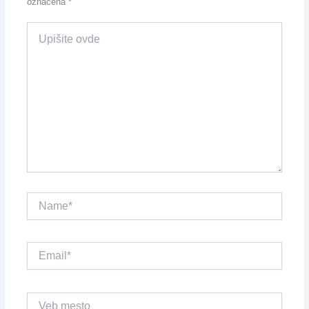
označena
*
Upišite
ovde
Name*
Email*
Veb