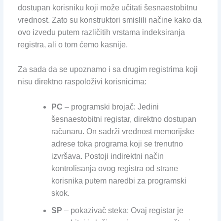
dostupan korisniku koji može učitati šesnaestobitnu
vrednost. Zato su konstruktori smislili načine kako da
ovo izvedu putem različitih vrstama indeksiranja
registra, ali o tom ćemo kasnije.
Za sada da se upoznamo i sa drugim registrima koji
nisu direktno raspoloživi korisnicima:
PC
– programski brojač: Jedini
šesnaestobitni registar, direktno dostupan
računaru. On sadrži vrednost memorijske
adrese toka programa koji se trenutno
izvršava. Postoji indirektni način
kontrolisanja ovog registra od strane
korisnika putem naredbi za programski
skok.
SP
– pokazivač steka: Ovaj registar je