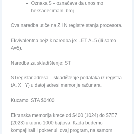
Oznaka $ – označava da unosimo
heksadecimalni broj.
Ova naredba utiče na Z i N registre stanja procesora.
Ekvivalentna bejzik naredba je: LET A=5 (ili samo
A=5).
Naredba za skladištenje: ST
STregistar adresa – skladištenje podataka iz registra
(A, X i Y) u datoj adresi memorije računara.
Kucamo: STA $0400
Ekranska memorija kreće od $400 (1024) do $7E7
(2023) ukupno 1000 bajtova. Kada budemo
kompajlirali i pokrenuli ovaj program, na samom