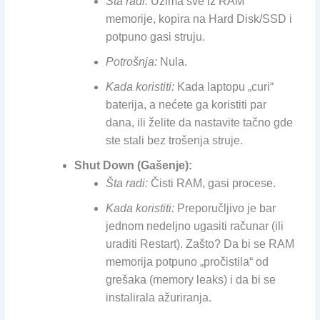
Šta radi:
Uzima sve iz RAM
memorije, kopira na Hard Disk/SSD i
potpuno gasi struju.
Potrošnja:
Nula.
Kada koristiti:
Kada laptopu „curi“
baterija, a nećete ga koristiti par
dana, ili želite da nastavite tačno gde
ste stali bez trošenja struje.
Shut Down (Gašenje):
Šta radi:
Čisti RAM, gasi procese.
Kada koristiti:
Preporučljivo je bar
jednom nedeljno ugasiti računar (ili
uraditi Restart). Zašto? Da bi se RAM
memorija potpuno „pročistila“ od
grešaka (memory leaks) i da bi se
instalirala ažuriranja.