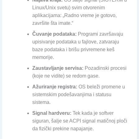
Linux/Unix svetu) svim otvorenim
aplikacijama: „Radno vreme je gotovo,
završite šta imate.“
Čuvanje podataka:
Programi završavaju
upisivanje podataka u fajlove, zatvaraju
baze podataka i brišu privremene keš
memorije.
Zaustavljanje servisa:
Pozadinski procesi
(koje ne vidite) se redom gase.
Ažuriranje registra:
OS beleži promene u
sistemskim podešavanjima i statusu
sistema.
Signal hardveru:
Tek kada je softver
siguran, šalje se ACPI signal matičnoj ploči
da fizički prekine napajanje.