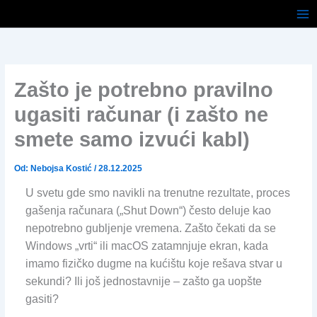
Pređi
na
sadržaj
Zašto je potrebno pravilno
ugasiti računar (i zašto ne
smete samo izvući kabl)
Od:
Nebojsa Kostić
/
28.12.2025
U svetu gde smo navikli na trenutne rezultate, proces
gašenja računara („Shut Down“) često deluje kao
nepotrebno gubljenje vremena. Zašto čekati da se
Windows „vrti“ ili macOS zatamnjuje ekran, kada
imamo fizičko dugme na kućištu koje rešava stvar u
sekundi? Ili još jednostavnije – zašto ga uopšte
gasiti?