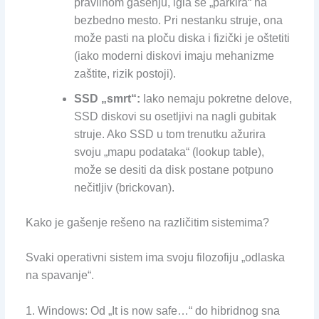
pravilnom gašenju, igla se „parkira“ na
bezbedno mesto. Pri nestanku struje, ona
može pasti na ploču diska i fizički je oštetiti
(iako moderni diskovi imaju mehanizme
zaštite, rizik postoji).
SSD „smrt“:
Iako nemaju pokretne delove,
SSD diskovi su osetljivi na nagli gubitak
struje. Ako SSD u tom trenutku ažurira
svoju „mapu podataka“ (lookup table),
može se desiti da disk postane potpuno
nečitljiv (brickovan).
Kako je gašenje rešeno na različitim sistemima?
Svaki operativni sistem ima svoju filozofiju „odlaska
na spavanje“.
1. Windows: Od „It is now safe…“ do hibridnog sna