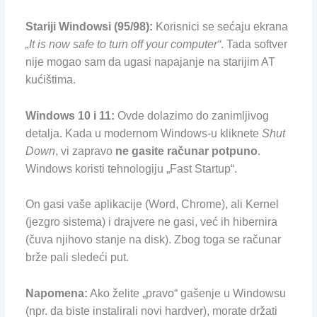
Stariji Windowsi (95/98):
Korisnici se sećaju ekrana
„It is now safe to turn off your computer“
. Tada softver
nije mogao sam da ugasi napajanje na starijim AT
kućištima.
Windows 10 i 11:
Ovde dolazimo do zanimljivog
detalja. Kada u modernom Windows-u kliknete
Shut
Down
, vi zapravo
ne gasite računar potpuno
.
Windows koristi tehnologiju „Fast Startup“.
On gasi vaše aplikacije (Word, Chrome), ali Kernel
(jezgro sistema) i drajvere ne gasi, već ih hibernira
(čuva njihovo stanje na disk). Zbog toga se računar
brže pali sledeći put.
Napomena:
Ako želite „pravo“ gašenje u Windowsu
(npr. da biste instalirali novi hardver), morate držati