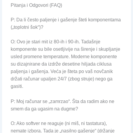
Pitanja i Odgovori (FAQ)
P: Da li često paljenje i gašenje šteti komponentama
(„toplotni šok“)?
O: Ovo je stari mit iz 80-ih i 90-ih. Tadašnje
komponente su bile osetljivije na širenje i skupljanje
usled promene temperature. Moderne komponente
su dizajnirane da izdrže desetine hiljada ciklusa
paljenja i gašenja. Veća je šteta po vaš novčanik
držati računar upaljen 24/7 (zbog struje) nego ga
gasiti.
P: Moj računar se „zamrzao“. Šta da radim ako ne
smem da ga ugasim na dugme?
O: Ako softver ne reaguje (ni miš, ni tastatura),
nemate izbora. Tada je „nasilno gašenje“ (držanje