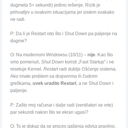
dugmeta 5+ sekundi) jedino rešenje. Rizik je
prihvatljiv u ovakvim situacijama jer sistem svakako
ne radi.
P: Da li je Restart isto što i Shut Down pa paljenje na
dugme?
O: Na modernom Windowsu (10/11) –
nije
. Kao što
smo pomenuli,
Shut Down
koristi „Fast Startup“ i ne
resetuje Kernel.
Restart
radi dublje čišćenje sistema.
Ako imate problem sa drajverima ili čudnim
greškama,
uvek uradite Restart
, a ne Shut Down i
paljenje.
P: Zašto moj računar i dalje radi (ventilatori se vrte)
par sekundi nakon što se ekran ugasi?
O: To je dokaz da se proces gašenja odvija pravilno.