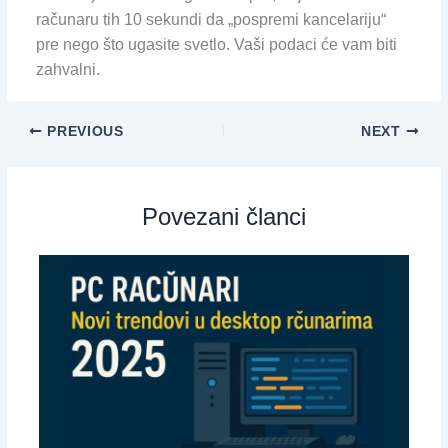
računaru tih 10 sekundi da „pospremi kancelariju“
pre nego što ugasite svetlo. Vaši podaci će vam biti
zahvalni.
PREVIOUS
NEXT
Povezani članci