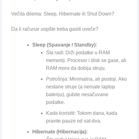
Večita dilema: Sleep, Hibernate ili Shut Down?
Da li računar uopšte treba gasiti uveče?
Sleep (Spavanje / Standby):
Šta radi:
Drži podatke u RAM
memoriji. Procesor i disk se gase, ali
RAM mora da dobija struju.
Potrošnja:
Minimalna, ali postoji. Ako
nestane struje (a nemate laptop
bateriju), gubite nesačuvane
podatke.
Kada koristiti:
Tokom dana, kada
pravite pauze od sat-dva.
Hibernate (Hibernacija):