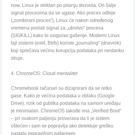
now. Linux je striktan po pitanju dozvola. On šalje
signal procesima da se ugase. Ako proces odbije
(„zombirani proces“), Linux će nakon određenog
vremena poslati signal za „ubistvo“ procesa
(SIGKILL) kako bi osigurao gašenje. Moderni Linux
fajl sistemi (ext4, Btrfs) koriste „journaling“ (dnevnik)
koji sprečava većinu korupcija podataka pri nestanku
struje.
4. ChromeOS: Cloud mentalitet
Chromebook računari su dizajnirani da se retko
gase. Kako je većina podataka u oblaku (Google
Drive), rizik od gubitka podataka na samom uređaju
je minimalan. ChromeOS takođe ima „Verified Boot“
– pri svakom paljenju proverava da li je sistem
oštećen i sam se popravlja ako detektuje grešku
nastalu nepravilnim gašenjem.