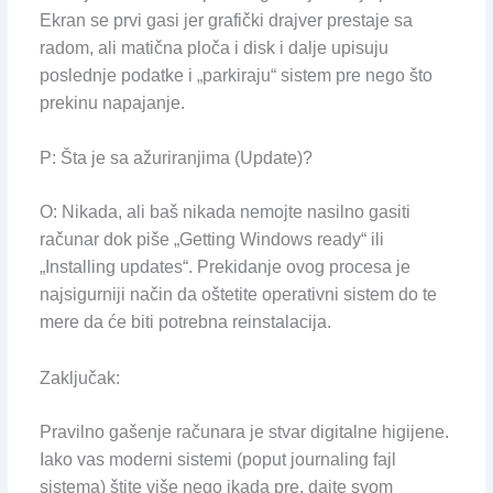
Ekran se prvi gasi jer grafički drajver prestaje sa
radom, ali matična ploča i disk i dalje upisuju
poslednje podatke i „parkiraju“ sistem pre nego što
prekinu napajanje.
P: Šta je sa ažuriranjima (Update)?
O: Nikada, ali baš nikada nemojte nasilno gasiti
računar dok piše „Getting Windows ready“ ili
„Installing updates“. Prekidanje ovog procesa je
najsigurniji način da oštetite operativni sistem do te
mere da će biti potrebna reinstalacija.
Zaključak:
Pravilno gašenje računara je stvar digitalne higijene.
Iako vas moderni sistemi (poput journaling fajl
sistema) štite više nego ikada pre, dajte svom