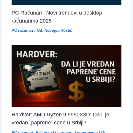
PC Računari : Novi trendovi u desktop
računarima 2025
PC računari
/ Od:
Nebojsa Kostić
Hardver: AMD Ryzen 9 9950X3D: Da li je
vredan „paprene“ cene u Srbiji?
PC računari
,
Računarski hardver i komponente
/ Od: