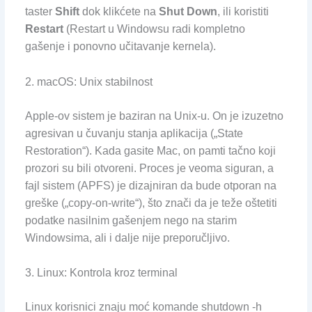
taster
Shift
dok klikćete na
Shut Down
, ili koristiti
Restart
(Restart u Windowsu radi kompletno
gašenje i ponovno učitavanje kernela).
2. macOS: Unix stabilnost
Apple-ov sistem je baziran na Unix-u. On je izuzetno
agresivan u čuvanju stanja aplikacija („State
Restoration“). Kada gasite Mac, on pamti tačno koji
prozori su bili otvoreni. Proces je veoma siguran, a
fajl sistem (APFS) je dizajniran da bude otporan na
greške („copy-on-write“), što znači da je teže oštetiti
podatke nasilnim gašenjem nego na starim
Windowsima, ali i dalje nije preporučljivo.
3. Linux: Kontrola kroz terminal
Linux korisnici znaju moć komande shutdown -h