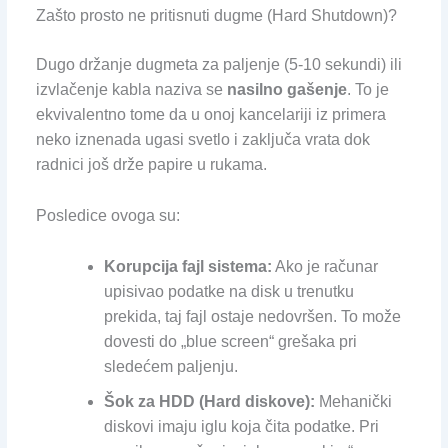
Zašto prosto ne pritisnuti dugme (Hard Shutdown)?
Dugo držanje dugmeta za paljenje (5-10 sekundi) ili
izvlačenje kabla naziva se
nasilno gašenje
. To je
ekvivalentno tome da u onoj kancelariji iz primera
neko iznenada ugasi svetlo i zaključa vrata dok
radnici još drže papire u rukama.
Posledice ovoga su:
Korupcija fajl sistema:
Ako je računar
upisivao podatke na disk u trenutku
prekida, taj fajl ostaje nedovršen. To može
dovesti do „blue screen“ grešaka pri
sledećem paljenju.
Šok za HDD (Hard diskove):
Mehanički
diskovi imaju iglu koja čita podatke. Pri