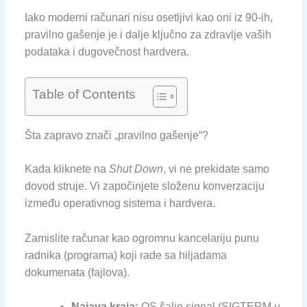
Iako moderni računari nisu osetljivi kao oni iz 90-ih,
pravilno gašenje je i dalje ključno za zdravlje vaših
podataka i dugovečnost hardvera.
Table of Contents
Šta zapravo znači „pravilno gašenje“?
Kada kliknete na
Shut Down
, vi ne prekidate samo
dovod struje. Vi započinjete složenu konverzaciju
između operativnog sistema i hardvera.
Zamislite računar kao ogromnu kancelariju punu
radnika (programa) koji rade sa hiljadama
dokumenata (fajlova).
Najava kraja:
OS šalje signal (SIGTERM u