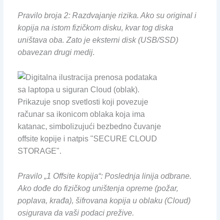
Pravilo broja 2: Razdvajanje rizika. Ako su original i
kopija na istom fizičkom disku, kvar tog diska
uništava oba. Zato je eksterni disk (USB/SSD)
obavezan drugi medij.
Pravilo „1 Offsite kopija“: Poslednja linija odbrane.
Ako dođe do fizičkog uništenja opreme (požar,
poplava, krađa), šifrovana kopija u oblaku (Cloud)
osigurava da vaši podaci prežive.