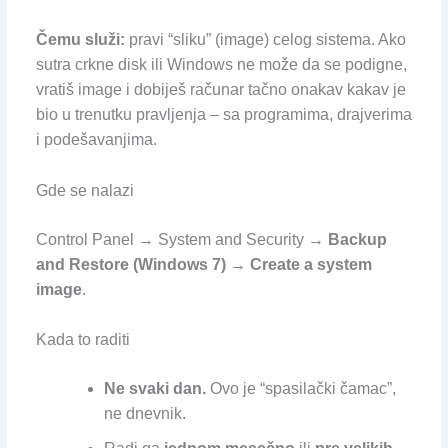
Čemu služi:
pravi “sliku” (image) celog sistema. Ako
sutra crkne disk ili Windows ne može da se podigne,
vratiš image i dobiješ računar tačno onakav kakav je
bio u trenutku pravljenja – sa programima, drajverima
i podešavanjima.
Gde se nalazi
Control Panel → System and Security →
Backup
and Restore (Windows 7)
→
Create a system
image
.
Kada to raditi
Ne svaki dan.
Ovo je “spasilački čamac”,
ne dnevnik.