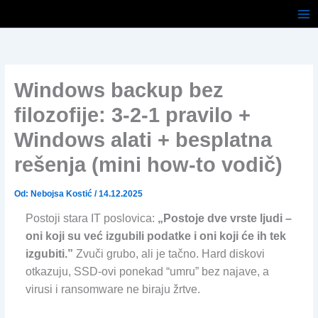
Pređi
na
sadržaj
Windows backup bez
filozofije: 3-2-1 pravilo +
Windows alati + besplatna
rešenja (mini how-to vodič)
Od:
Nebojsa Kostić
/
14.12.2025
Postoji stara IT poslovica:
„Postoje dve vrste ljudi –
oni koji su već izgubili podatke i oni koji će ih tek
izgubiti.”
Zvuči grubo, ali je tačno. Hard diskovi
otkazuju, SSD-ovi ponekad “umru” bez najave, a
virusi i ransomware ne biraju žrtve.