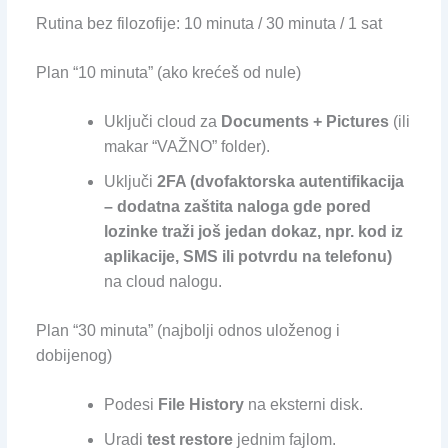
Rutina bez filozofije: 10 minuta / 30 minuta / 1 sat
Plan “10 minuta” (ako krećeš od nule)
Uključi cloud za
Documents + Pictures
(ili
makar “VAŽNO” folder).
Uključi
2FA (dvofaktorska autentifikacija
– dodatna zaštita naloga gde pored
lozinke traži još jedan dokaz, npr. kod iz
aplikacije, SMS ili potvrdu na telefonu)
na cloud nalogu.
Plan “30 minuta” (najbolji odnos uloženog i
dobijenog)
Podesi
File History
na eksterni disk.
Uradi
test restore
jednim fajlom.