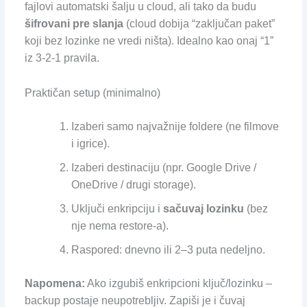
fajlovi automatski šalju u cloud, ali tako da budu
šifrovani pre slanja
(cloud dobija “zaključan paket”
koji bez lozinke ne vredi ništa). Idealno kao onaj “1”
iz 3-2-1 pravila.
Praktičan setup (minimalno)
Izaberi samo najvažnije foldere (ne filmove
i igrice).
Izaberi destinaciju (npr. Google Drive /
OneDrive / drugi storage).
Uključi enkripciju i
sačuvaj lozinku
(bez
nje nema restore-a).
Raspored: dnevno ili 2–3 puta nedeljno.
Napomena:
Ako izgubiš enkripcioni ključ/lozinku –
backup postaje neupotrebljiv. Zapiši je i čuvaj