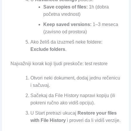
Save copies of files:
1h (dobra
početna vrednost)
Keep saved versions:
1–3 meseca
(zavisno od prostora)
Ako želiš da izuzmeš neke foldere:
Exclude folders
.
Najvažniji korak koji ljudi preskoče: test restore
Otvori neki dokument, dodaj jednu rečenicu
i sačuvaj.
Sačekaj da File History napravi kopiju (ili
pokreni ručno ako vidiš opciju).
U Start pretrazi ukucaj
Restore your files
with File History
i proveri da li vidiš verzije.