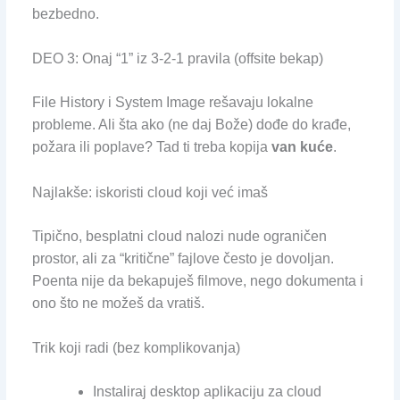
bezbedno.
DEO 3: Onaj “1” iz 3-2-1 pravila (offsite bekap)
File History i System Image rešavaju lokalne
probleme. Ali šta ako (ne daj Bože) dođe do krađe,
požara ili poplave? Tad ti treba kopija
van kuće
.
Najlakše: iskoristi cloud koji već imaš
Tipično, besplatni cloud nalozi nude ograničen
prostor, ali za “kritične” fajlove često je dovoljan.
Poenta nije da bekapuješ filmove, nego dokumenta i
ono što ne možeš da vratiš.
Trik koji radi (bez komplikovanja)
Instaliraj desktop aplikaciju za cloud