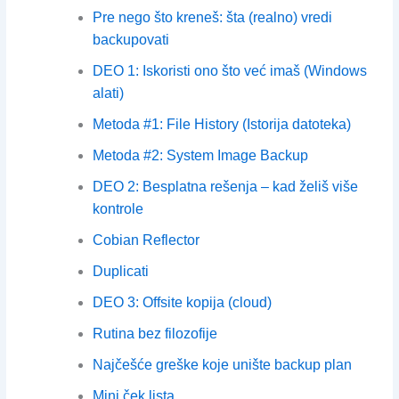
Pre nego što kreneš: šta (realno) vredi
backupovati
DEO 1: Iskoristi ono što već imaš (Windows
alati)
Metoda #1: File History (Istorija datoteka)
Metoda #2: System Image Backup
DEO 2: Besplatna rešenja – kad želiš više
kontrole
Cobian Reflector
Duplicati
DEO 3: Offsite kopija (cloud)
Rutina bez filozofije
Najčešće greške koje unište backup plan
Mini ček lista