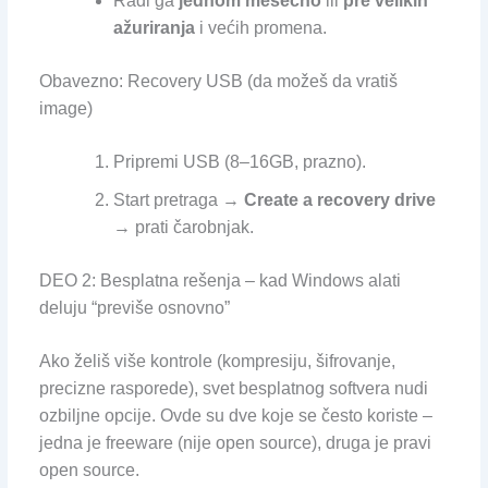
Radi ga
jednom mesečno
ili
pre velikih
ažuriranja
i većih promena.
Obavezno: Recovery USB (da možeš da vratiš
image)
Pripremi USB (8–16GB, prazno).
Start pretraga →
Create a recovery drive
→ prati čarobnjak.
DEO 2: Besplatna rešenja – kad Windows alati
deluju “previše osnovno”
Ako želiš više kontrole (kompresiju, šifrovanje,
precizne rasporede), svet besplatnog softvera nudi
ozbiljne opcije. Ovde su dve koje se često koriste –
jedna je freeware (nije open source), druga je pravi
open source.