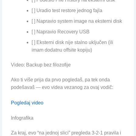
[ ] Uradio test restore jednog fajla
[ ] Napravio system image na eksterni disk
[ ] Napravio Recovery USB
[ ] Eksterni disk nije stalno uključen (ili
imam dodatnu offsite kopiju)
Video: Backup bez filozofije
Ako ti više prija da prvo pogledaš, pa tek onda
podešavaš — evo videa vezanog za ovaj vodič:
Pogledaj video
Infografika
Za kraj, evo “na jednoj slici” pregleda 3-2-1 pravila i