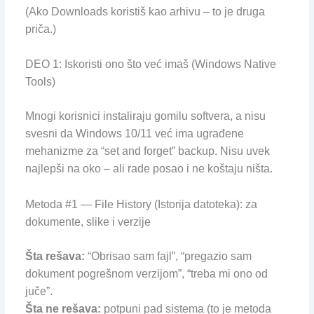
(Ako Downloads koristiš kao arhivu – to je druga
priča.)
DEO 1: Iskoristi ono što već imaš (Windows Native
Tools)
Mnogi korisnici instaliraju gomilu softvera, a nisu
svesni da Windows 10/11 već ima ugrađene
mehanizme za “set and forget” backup. Nisu uvek
najlepši na oko – ali rade posao i ne koštaju ništa.
Metoda #1 — File History (Istorija datoteka): za
dokumente, slike i verzije
Šta rešava:
“Obrisao sam fajl”, “pregazio sam
dokument pogrešnom verzijom”, “treba mi ono od
juče”.
Šta ne rešava:
potpuni pad sistema (to je metoda