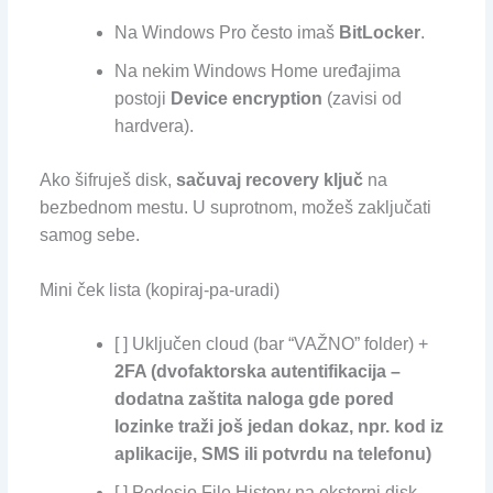
Na Windows Pro često imaš
BitLocker
.
Na nekim Windows Home uređajima
postoji
Device encryption
(zavisi od
hardvera).
Ako šifruješ disk,
sačuvaj recovery ključ
na
bezbednom mestu. U suprotnom, možeš zaključati
samog sebe.
Mini ček lista (kopiraj-pa-uradi)
[ ] Uključen cloud (bar “VAŽNO” folder) +
2FA (dvofaktorska autentifikacija –
dodatna zaštita naloga gde pored
lozinke traži još jedan dokaz, npr. kod iz
aplikacije, SMS ili potvrdu na telefonu)
[ ] Podesio File History na eksterni disk