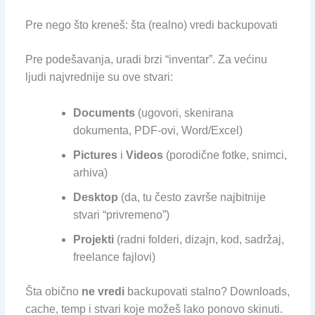
Pre nego što kreneš: šta (realno) vredi backupovati
Pre podešavanja, uradi brzi “inventar”. Za većinu
ljudi najvrednije su ove stvari:
Documents
(ugovori, skenirana
dokumenta, PDF-ovi, Word/Excel)
Pictures
i
Videos
(porodične fotke, snimci,
arhiva)
Desktop
(da, tu često završe najbitnije
stvari “privremeno”)
Projekti
(radni folderi, dizajn, kod, sadržaj,
freelance fajlovi)
Šta obično
ne vredi
backupovati stalno? Downloads,
cache, temp i stvari koje možeš lako ponovo skinuti.