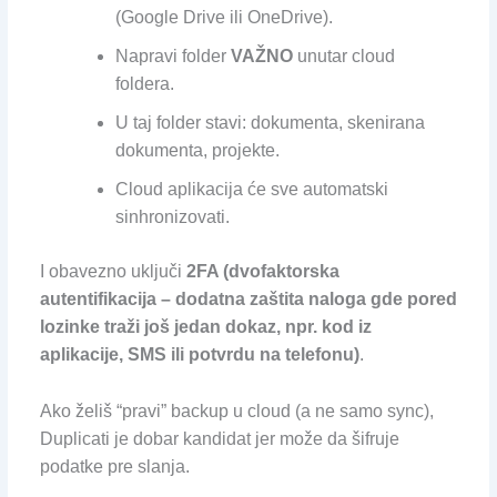
(Google Drive ili OneDrive).
Napravi folder
VAŽNO
unutar cloud
foldera.
U taj folder stavi: dokumenta, skenirana
dokumenta, projekte.
Cloud aplikacija će sve automatski
sinhronizovati.
I obavezno uključi
2FA (dvofaktorska
autentifikacija – dodatna zaštita naloga gde pored
lozinke traži još jedan dokaz, npr. kod iz
aplikacije, SMS ili potvrdu na telefonu)
.
Ako želiš “pravi” backup u cloud (a ne samo sync),
Duplicati je dobar kandidat jer može da šifruje
podatke pre slanja.