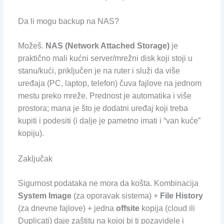
Da li mogu backup na NAS?
Možeš.
NAS (Network Attached Storage)
je
praktično mali kućni server/mrežni disk koji stoji u
stanu/kući, priključen je na ruter i služi da više
uređaja (PC, laptop, telefon) čuva fajlove na jednom
mestu preko mreže. Prednost je automatika i više
prostora; mana je što je dodatni uređaj koji treba
kupiti i podesiti (i dalje je pametno imati i “van kuće”
kopiju).
Zaključak
Sigurnost podataka ne mora da košta. Kombinacija
System Image
(za oporavak sistema) +
File History
(za dnevne fajlove) + jedna
offsite
kopija (cloud ili
Duplicati) daje zaštitu na kojoj bi ti pozavidele i