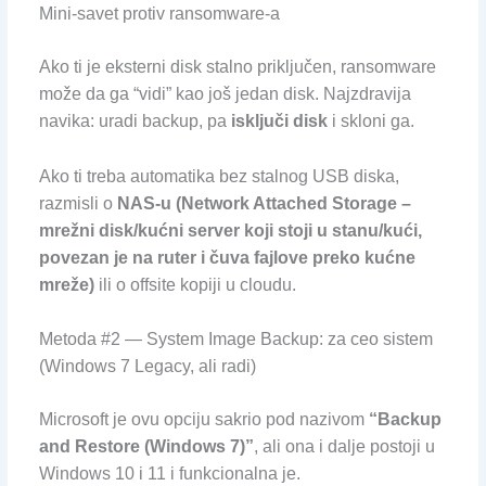
Mini-savet protiv ransomware-a
Ako ti je eksterni disk stalno priključen, ransomware
može da ga “vidi” kao još jedan disk. Najzdravija
navika: uradi backup, pa
isključi disk
i skloni ga.
Ako ti treba automatika bez stalnog USB diska,
razmisli o
NAS-u (Network Attached Storage –
mrežni disk/kućni server koji stoji u stanu/kući,
povezan je na ruter i čuva fajlove preko kućne
mreže)
ili o offsite kopiji u cloudu.
Metoda #2 — System Image Backup: za ceo sistem
(Windows 7 Legacy, ali radi)
Microsoft je ovu opciju sakrio pod nazivom
“Backup
and Restore (Windows 7)”
, ali ona i dalje postoji u
Windows 10 i 11 i funkcionalna je.