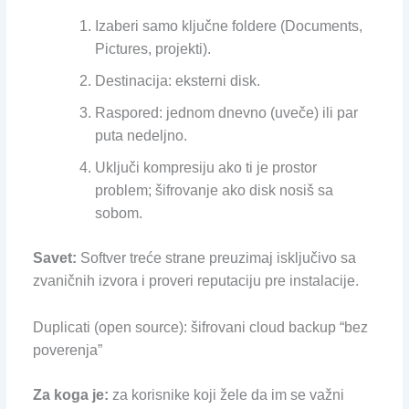
Izaberi samo ključne foldere (Documents,
Pictures, projekti).
Destinacija: eksterni disk.
Raspored: jednom dnevno (uveče) ili par
puta nedeljno.
Uključi kompresiju ako ti je prostor
problem; šifrovanje ako disk nosiš sa
sobom.
Savet:
Softver treće strane preuzimaj isključivo sa
zvaničnih izvora i proveri reputaciju pre instalacije.
Duplicati (open source): šifrovani cloud backup “bez
poverenja”
Za koga je:
za korisnike koji žele da im se važni