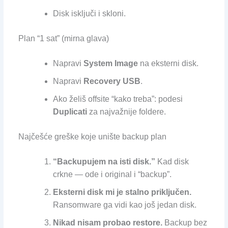
Disk isključi i skloni.
Plan “1 sat” (mirna glava)
Napravi
System Image
na eksterni disk.
Napravi
Recovery USB
.
Ako želiš offsite “kako treba”: podesi
Duplicati
za najvažnije foldere.
Najčešće greške koje unište backup plan
“Backupujem na isti disk.”
Kad disk
crkne — ode i original i “backup”.
Eksterni disk mi je stalno priključen.
Ransomware ga vidi kao još jedan disk.
Nikad nisam probao restore.
Backup bez