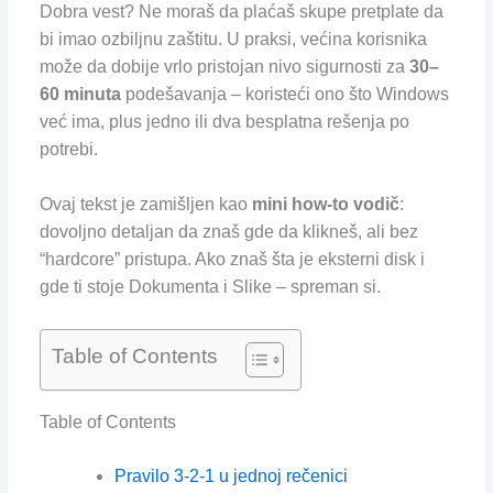
Dobra vest? Ne moraš da plaćaš skupe pretplate da
bi imao ozbiljnu zaštitu. U praksi, većina korisnika
može da dobije vrlo pristojan nivo sigurnosti za
30–
60 minuta
podešavanja – koristeći ono što Windows
već ima, plus jedno ili dva besplatna rešenja po
potrebi.
Ovaj tekst je zamišljen kao
mini how-to vodič
:
dovoljno detaljan da znaš gde da klikneš, ali bez
“hardcore” pristupa. Ako znaš šta je eksterni disk i
gde ti stoje Dokumenta i Slike – spreman si.
Table of Contents
Table of Contents
Pravilo 3-2-1 u jednoj rečenici