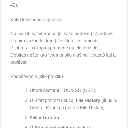
#2).
Kako funkcioniše (prosto)
Na svakih sat vremena (ili kako podesiš), Windows
skenira važne foldere (Desktop, Documents,
Pictures…) i kopira promene na eksterni disk.
Dobijaš nešto kao “vremensku mašinu”: vraćaš fajl iz
prošlosti.
Podešavanje (klik-po-klik)
Ubodi eksterni HDD/SSD (USB).
U Start pretrazi ukucaj
File History
(ili uđi u
Control Panel pa potraži File History).
Klikni
Turn on
.
U
Advanced settings
podesi: