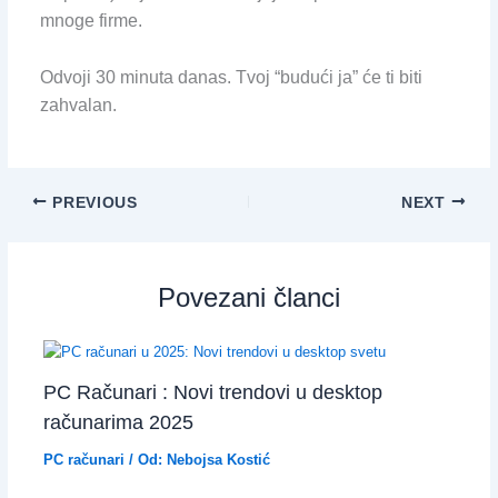
mnoge firme.
Odvoji 30 minuta danas. Tvoj “budući ja” će ti biti
zahvalan.
PREVIOUS
NEXT
Povezani članci
PC Računari : Novi trendovi u desktop
računarima 2025
PC računari
/ Od:
Nebojsa Kostić