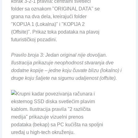
Pravilo broja 3: Jedan original nije dovoljan.
Ilustracija prikazuje neophodnost stvaranja dve
dodatne kopije – jedne koju čuvate blizu (lokalno) i
druge koju šaljete na sigurnu udaljenost (offsite).