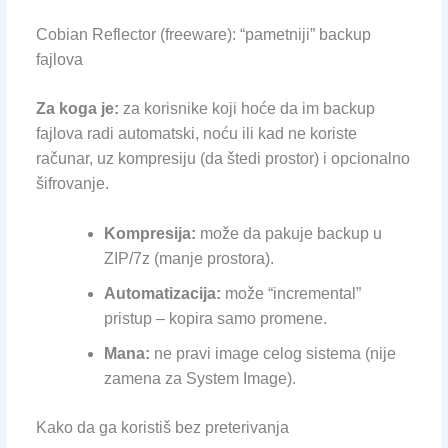
Cobian Reflector (freeware): “pametniji” backup
fajlova
Za koga je:
za korisnike koji hoće da im backup
fajlova radi automatski, noću ili kad ne koriste
računar, uz kompresiju (da štedi prostor) i opcionalno
šifrovanje.
Kompresija:
može da pakuje backup u
ZIP/7z (manje prostora).
Automatizacija:
može “incremental”
pristup – kopira samo promene.
Mana:
ne pravi image celog sistema (nije
zamena za System Image).
Kako da ga koristiš bez preterivanja