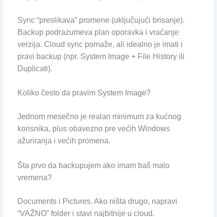
Sync “preslikava” promene (uključujući brisanje).
Backup podrazumeva plan oporavka i vraćanje
verzija. Cloud sync pomaže, ali idealno je imati i
pravi backup (npr. System Image + File History ili
Duplicati).
Koliko često da pravim System Image?
Jednom mesečno je realan minimum za kućnog
korisnika, plus obavezno pre većih Windows
ažuriranja i većih promena.
Šta prvo da backupujem ako imam baš malo
vremena?
Documents i Pictures. Ako ništa drugo, napravi
“VAŽNO” folder i stavi najbitnije u cloud.