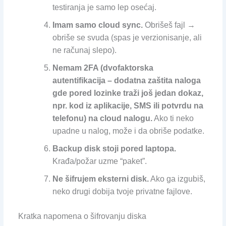
testiranja je samo lep osećaj.
Imam samo cloud sync.
Obrišeš fajl →
obriše se svuda (spas je verzionisanje, ali
ne računaj slepo).
Nemam 2FA (dvofaktorska
autentifikacija – dodatna zaštita naloga
gde pored lozinke traži još jedan dokaz,
npr. kod iz aplikacije, SMS ili potvrdu na
telefonu) na cloud nalogu.
Ako ti neko
upadne u nalog, može i da obriše podatke.
Backup disk stoji pored laptopa.
Krađa/požar uzme “paket”.
Ne šifrujem eksterni disk.
Ako ga izgubiš,
neko drugi dobija tvoje privatne fajlove.
Kratka napomena o šifrovanju diska