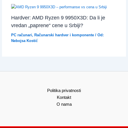
Hardver: AMD Ryzen 9 9950X3D: Da li je
vredan „paprene“ cene u Srbiji?
PC računari
,
Računarski hardver i komponente
/ Od:
Nebojsa Kostić
Politika privatnosti
Kontakt
O nama