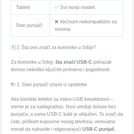
Tableti
✅ Svi noviji modeli
❌ Većinom nekompatibilni sa
Stari punjači
novima
🇷🇸 Šta ovo znači za korisnike u Srbiji?
Za korisnike u Srbiji,
šta znači USB-C
prelazak
donosi nekoliko ključnih promena i pogodnosti:
🔌 1. Stari punjači izlaze iz upotrebe
Ako koristite telefon sa mikro-USB konektorom –
vreme je za nadogradnju. Novi uređaji dolaze bez
punjača, a samo USB-C kabl je uključen. To znači da
ćete, prilikom kupovine novog telefona, verovatno
morati da nabavite i odgovarajući
USB-C punjač
.