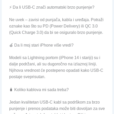
⚡ Da li USB-C znači automatski brzo punjenje?
Ne uvek – zavisi od punjača, kabla i uređaja. Potraži
oznake kao što su PD (Power Delivery) ili QC 3.0
(Quick Charge 3.0) da bi se osiguralo brzo punjenje.
🍎 Da li moj stari iPhone više vredi?
Modeli sa Lightning portom (iPhone 14 i stariji) su i
dalje podržani, ali su dugoročno na izlaznoj liniji.
Njihova vrednost će postepeno opadati kako USB-C
postaje sveprisutan.
🧳 Koliko kablova mi sada treba?
Jedan kvalitetan USB-C kabl sa podrškom za brzo
punjenje i prenos podataka može biti dovoljan za sve