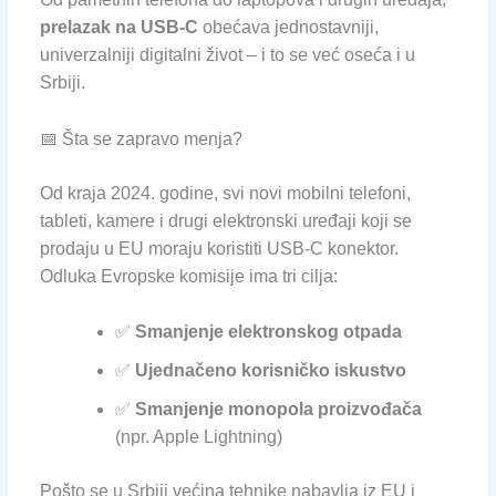
prelazak na USB-C
obećava jednostavniji,
univerzalniji digitalni život – i to se već oseća i u
Srbiji.
📅 Šta se zapravo menja?
Od kraja 2024. godine, svi novi mobilni telefoni,
tableti, kamere i drugi elektronski uređaji koji se
prodaju u EU moraju koristiti USB-C konektor.
Odluka Evropske komisije ima tri cilja:
✅
Smanjenje elektronskog otpada
✅
Ujednačeno korisničko iskustvo
✅
Smanjenje monopola proizvođača
(npr. Apple Lightning)
Pošto se u Srbiji većina tehnike nabavlja iz EU i