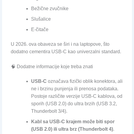
Bežične zvučnike
Slušalice
E-čitače
U 2026. ova obaveza se širi i na laptopove, što
dodatno cementira USB-C kao univerzalni standard.
🧠 Dodatne informacije koje treba znati
USB-C
označava fizički oblik konektora, ali
ne i brzinu punjenja ili prenosa podataka.
Postoje različite verzije USB-C kablova, od
sporih (USB 2.0) do ultra brzih (USB 3.2,
Thunderbolt 3/4).
Kabl sa USB-C krajem može biti spor
(USB 2.0) ili ultra brz (Thunderbolt 4)
.