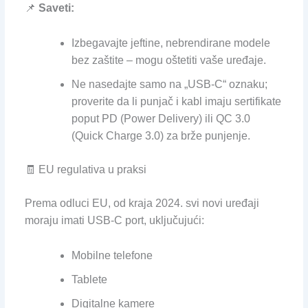
📌
Saveti:
Izbegavajte jeftine, nebrendirane modele
bez zaštite – mogu oštetiti vaše uređaje.
Ne nasedajte samo na „USB-C“ oznaku;
proverite da li punjač i kabl imaju sertifikate
poput PD (Power Delivery) ili QC 3.0
(Quick Charge 3.0) za brže punjenje.
🧾 EU regulativa u praksi
Prema odluci EU, od kraja 2024. svi novi uređaji
moraju imati USB-C port, uključujući:
Mobilne telefone
Tablete
Digitalne kamere