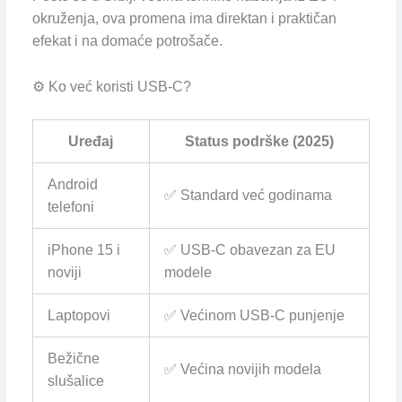
okruženja, ova promena ima direktan i praktičan
efekat i na domaće potrošače.
⚙️ Ko već koristi USB-C?
Uređaj
Status podrške (2025)
Android
✅ Standard već godinama
telefoni
iPhone 15 i
✅ USB-C obavezan za EU
noviji
modele
Laptopovi
✅ Većinom USB-C punjenje
Bežične
✅ Većina novijih modela
slušalice