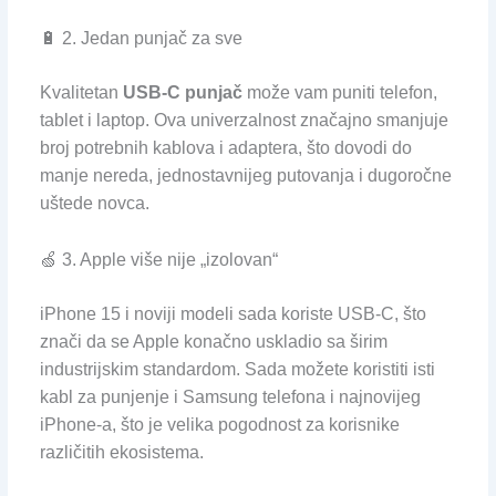
🔋 2. Jedan punjač za sve
Kvalitetan
USB-C punjač
može vam puniti telefon,
tablet i laptop. Ova univerzalnost značajno smanjuje
broj potrebnih kablova i adaptera, što dovodi do
manje nereda, jednostavnijeg putovanja i dugoročne
uštede novca.
🍏 3. Apple više nije „izolovan“
iPhone 15 i noviji modeli sada koriste USB-C, što
znači da se Apple konačno uskladio sa širim
industrijskim standardom. Sada možete koristiti isti
kabl za punjenje i Samsung telefona i najnovijeg
iPhone-a, što je velika pogodnost za korisnike
različitih ekosistema.