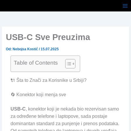
Pređi
na
sadržaj
USB-C Sve Preuzima
Od:
Nebojsa Kostić
/
15.07.2025
Table of Contents
🔌 Šta to Znači za Korisnike u Srbiji?
🔄 Konektor koji menja sve
USB-C
, konektor koji je nekada bio rezervisan samo
za određene telefone i laptopove, sada postaje
dominantan standard za punjenje i prenos podataka.
Od pametnih telefona do laptopova i drugih uređaja,