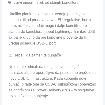
🌐 4. Sivi import = rizik od starijih konektora
Ukoliko planirate kupovinu uređaja putem „sivog
importa“ ili od prodavaca van EU regulative, budite
oprezni. Takvi uređaji mogu i dalje koristiti stare
standarde konektora (poput Lightninga ili mikro-USB-
a), pa je ključno da pre kupovine proverite da li
uređaj poseduje USB-C port.
⚠️ Treba li da zamenite punjače?
Ne morate odmah da menjate sve postojeće
punjače, ali je preporučljivo da postepeno pređete na
novu USB-C infrastrukturu. Kada kupujete novi
punjač, birajte one sa USB-C priključkom i obavezno
sa podrškom za Power Delivery (PD) – to osigurava
brzo i efikasno punjenje.