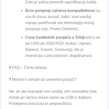
Zato je važno proveriti specifikacije kabla.
Brzo punjenje zahteva kompatibilnost
na
sva tri nivoa: punjač, kabl i sam uređaj
moraju podržavati istu tehnologiju brzog
punjenja (npr. Power Delivery).
Cene kvalitetnih punjača u Srbiji
kreću se
od 1500 do 3500 RSD (Anker, Ugreen,
Baseus, Xiaomi, Samsung), što je
investicija u pouzdanost i dugotrajnost.
❓ FAQ – Česta pitanja
❓ Moram li odmah da zamenim punjač?
Ne, ali ako kupujete nov uređaj, vrlo verovatno ćete
morati jer većina dolazi samo sa USB-C kablom.
Postepena tranzicija je preporučljiva.