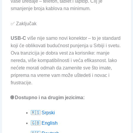
vaše uređaje – telefon, tablet i laptop. Cilj je
smanjenje broja kablova na minimum.
✅ Zaključak
USB-C
više nije samo novi konektor – to je standard
koji će oblikovati budućnost punjenja u Srbiji i svetu.
Ova tranzicija je dobra vest za korisnike: manje
nereda, više kompatibilnosti i veća efikasnost. Iako
nećete morati odmah da zamenite sve što imate,
priprema na vreme vam može uštedeti i novac i
frustracije.
🌐 Dostupno i na drugim jezicima:
🇷🇸 Srpski
🇬🇧 English