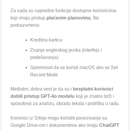
Za sada su napredne funkcije dostupne korisnicima
koji imaju pristup
plaćenim planovima
, što
podrazumeva:
Kreditnu karticu
Znanje engleskog jezika (interfejs i
podešavanja)
Spremnost da se koristi macOS ako se želi
Record Mode
Međutim, dobra vest je da su i
besplatni korisnici
dobili pristup GPT-4o modelu
koji je znatno brži i
sposobniji za analizu, obradu teksta i podršku u radu.
Korisnici iz Srbije mogu koristiti povezivanje sa
Google Drive-om i dokumentima ako imaju
ChatGPT