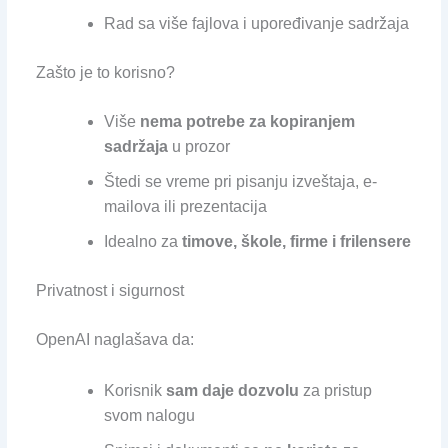
Rad sa više fajlova i upoređivanje sadržaja
Zašto je to korisno?
Više
nema potrebe za kopiranjem
sadržaja
u prozor
Štedi se vreme pri pisanju izveštaja, e-
mailova ili prezentacija
Idealno za
timove, škole, firme i frilensere
Privatnost i sigurnost
OpenAI naglašava da:
Korisnik
sam daje dozvolu
za pristup
svom nalogu