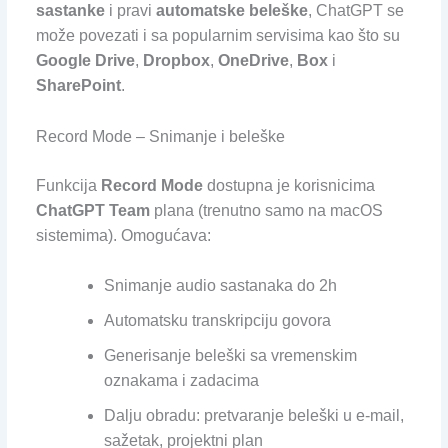
sastanke
i pravi
automatske beleške
, ChatGPT se
može povezati i sa popularnim servisima kao što su
Google Drive
,
Dropbox
,
OneDrive
,
Box
i
SharePoint
.
Record Mode – Snimanje i beleške
Funkcija
Record Mode
dostupna je korisnicima
ChatGPT Team
plana (trenutno samo na macOS
sistemima). Omogućava:
Snimanje audio sastanaka do 2h
Automatsku transkripciju govora
Generisanje beleški sa vremenskim
oznakama i zadacima
Dalju obradu: pretvaranje beleški u e-mail,
sažetak, projektni plan