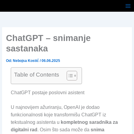
Pređi
na
sadržaj
ChatGPT – snimanje
sastanaka
Od:
Nebojsa Kostić
/
06.06.2025
Table of Contents
ChatGPT postaje poslovni asistent
U najnovijem ažuriranju, OpenAI je dodao
funkcionalnosti koje transformišu ChatGPT iz
tekstualnog asistenta u
kompletnog saradnika za
digitalni rad
. Osim što sada može da
snima