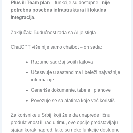
Plus ili Team plan
– funkcije su dostupne i
nije
potrebna posebna infrastruktura ili lokalna
integracija
.
Zaključak: Budućnost rada sa AI je stigla
ChatGPT više nije samo chatbot – on sada:
Razume sadržaj tvojih fajlova
Učestvuje u sastancima i beleži najvažnije
informacije
Generiše dokumente, tabele i planove
Povezuje se sa alatima koje već koristiš
Za korisnike u Srbiji koji žele da unaprede ličnu
produktivnost ili rad u timu, ove opcije predstavljaju
sjajan korak napred. Iako su neke funkcije dostupne