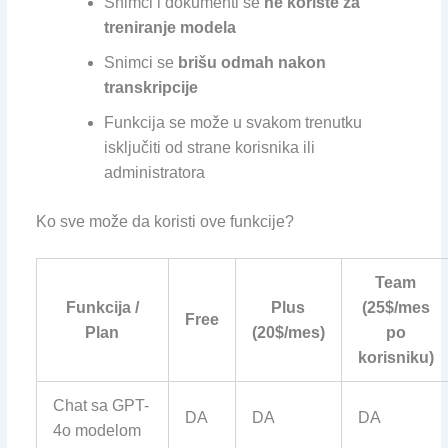
Snimci i dokumenti se
ne koriste za
treniranje modela
Snimci se
brišu odmah nakon
transkripcije
Funkcija se može u svakom trenutku
isključiti od strane korisnika ili
administratora
Ko sve može da koristi ove funkcije?
Team
Funkcija /
Plus
(25$/mes
Free
Plan
(20$/mes)
po
korisniku)
Chat sa GPT-
DA
DA
DA
4o modelom