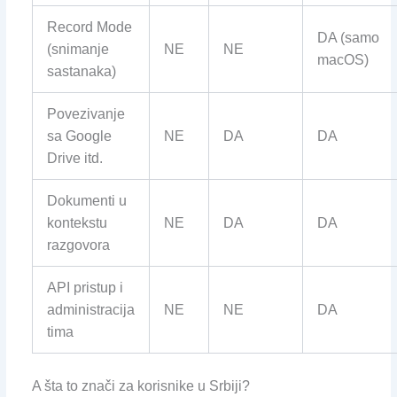
Record Mode
DA (samo
(snimanje
NE
NE
macOS)
sastanaka)
Povezivanje
sa Google
NE
DA
DA
Drive itd.
Dokumenti u
kontekstu
NE
DA
DA
razgovora
API pristup i
administracija
NE
NE
DA
tima
A šta to znači za korisnike u Srbiji?