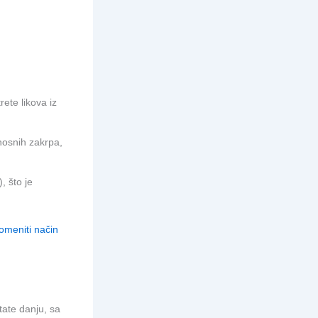
rete likova iz
osnih zakrpa,
, što je
omeniti način
ate danju, sa