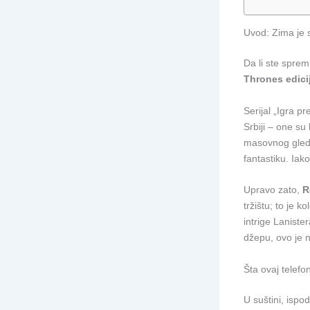
Uvod: Zima je s
Da li ste spre
Thrones edici
Serijal „Igra 
Srbiji – one s
masovnog gleda
fantastiku. Iak
Upravo zato,
R
tržištu; to je 
intrige Laniste
džepu, ovo je n
Šta ovaj telefo
U suštini, ispo