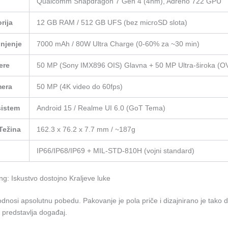
Qualcomm Snapdragon 7 Gen 4 (4nm), Adreno 722 GPU
rija
12 GB RAM / 512 GB UFS (bez microSD slota)
unjenje
7000 mAh / 80W Ultra Charge (0-60% za ~30 min)
ere
50 MP (Sony IMX896 OIS) Glavna + 50 MP Ultra-široka (
mera
50 MP (4K video do 60fps)
sistem
Android 15 / Realme UI 6.0 (GoT Tema)
 Težina
162.3 x 76.2 x 7.7 mm / ~187g
IP66/IP68/IP69 + MIL-STD-810H (vojni standard)
ng: Iskustvo dostojno Kraljeve luke
nosi apsolutnu pobedu. Pakovanje je pola priče i dizajnirano je tako
e predstavlja događaj.