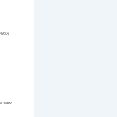
OV50D)
 da samo