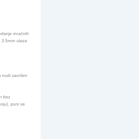
ledanje mračnih
ak 3.5mm ulaza
 on nudi savršen
on bez
nju), puni se