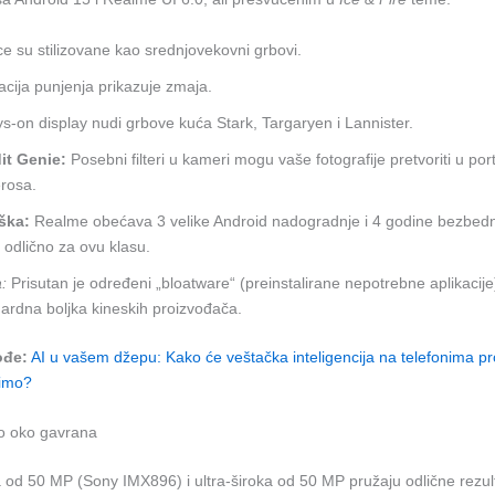
ce su stilizovane kao srednjovekovni grbovi.
cija punjenja prikazuje zmaja.
s-on display nudi grbove kuća Stark, Targaryen i Lannister.
it Genie:
Posebni filteri u kameri mogu vaše fotografije pretvoriti u port
rosa.
ška:
Realme obećava 3 velike Android nadogradnje i 4 godine bezbedn
e odlično za ovu klasu.
:
Prisutan je određeni „bloatware“ (preinstalirane nepotrebne aplikacije)
ardna boljka kineskih proizvođača.
ođe:
AI u vašem džepu: Kako će veštačka inteligencija na telefonima pr
timo?
o oko gavrana
od 50 MP (Sony IMX896) i ultra-široka od 50 MP pružaju odlične rezult