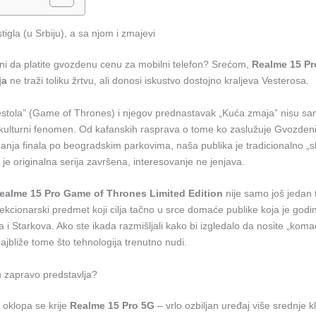
tigla (u Srbiju), a sa njom i zmajevi
mni da platite gvozdenu cenu za mobilni telefon? Srećom,
Realme 15 Pr
ja
ne traži toliku žrtvu, ali donosi iskustvo dostojno kraljeva Vesterosa.
prestola” (Game of Thrones) i njegov prednastavak „Kuća zmaja” nisu sa
u kulturni fenomen. Od kafanskih rasprava o tome ko zaslužuje Gvozdeni
nja finala po beogradskim parkovima, naša publika je tradicionalno „
o je originalna serija završena, interesovanje ne jenjava.
ealme 15 Pro Game of Thrones Limited Edition
nije samo još jedan 
kolekcionarski predmet koji cilja tačno u srce domaće publike koja je godi
ra i Starkova. Ako ste ikada razmišljali kako bi izgledalo da nosite „kom
ajbliže tome što tehnologija trenutno nudi.
n zapravo predstavlja?
d oklopa se krije
Realme 15 Pro 5G
– vrlo ozbiljan uređaj više srednje kl