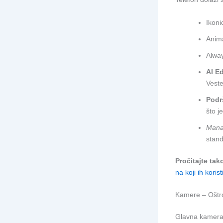
Ikoni
Anima
Alway
AI Ed
Veste
Podr
što j
Mana
stand
Pročitajte tak
na koji ih koris
Kamere – Oštr
Glavna kamera 