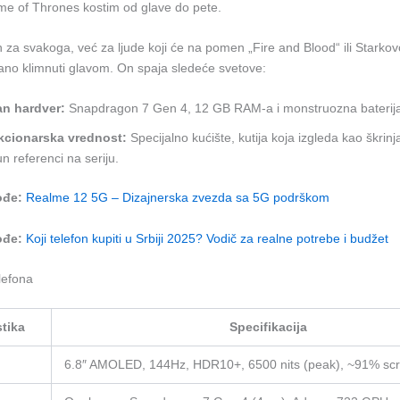
e of Thrones kostim od glave do pete.
n za svakoga, već za ljude koji će na pomen „Fire and Blood“ ili Starkov
no klimnuti glavom. On spaja sledeće svetove:
n hardver:
Snapdragon 7 Gen 4, 12 GB RAM-a i monstruozna baterij
kcionarska vrednost:
Specijalno kućište, kutija koja izgleda kao škrinja
n referenci na seriju.
ođe:
Realme 12 5G – Dizajnerska zvezda sa 5G podrškom
ođe:
Koji telefon kupiti u Srbiji 2025? Vodič za realne potrebe i budžet
elefona
stika
Specifikacija
6.8″ AMOLED, 144Hz, HDR10+, 6500 nits (peak), ~91% sc