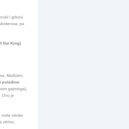
rubi i grbovi
Vesterosa, pa
of the King)
ima. Međutim,
i poleđine
tokom gejminga),
. Ovo je
e vode visoke
 vitrinu.