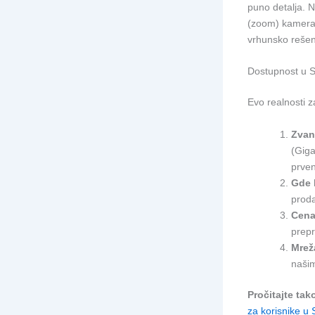
puno detalja. N
(zoom) kamera, 
vrhunsko rešen
Dostupnost u S
Evo realnosti z
Zvan
(Giga
prven
Gde 
proda
Cena
prep
Mrež
naši
Pročitajte tak
za korisnike u S