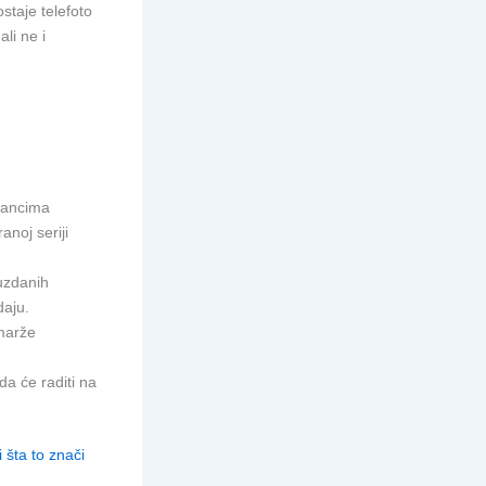
staje telefoto
li ne i
lancima
anoj seriji
uzdanih
daju.
 marže
 da će raditi na
 šta to znači