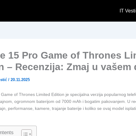
IT Vesti
e 15 Pro Game of Thrones Li
on – Recenzija: Zmaj u vašem
stić
/
20.11.2025
Game of Thrones Limited Edition je specijalna verzija popularnog tele
ajnom, ogromnom baterijom od 7000 mAh i bogatim pakovanjem. U rec
ajn, performanse, kamere, trajanje baterije i koliko se ovaj model isplat
ntents