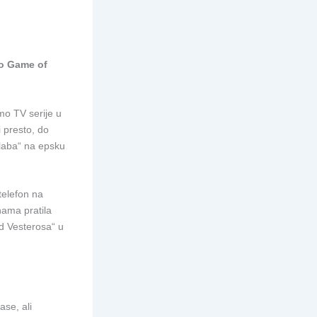
o Game of
mo TV serije u
 presto, do
slaba“ na epsku
telefon na
nama pratila
ad Vesterosa“ u
ase, ali