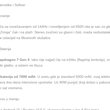
eristike i Softver
ovanje
nča sa osvežavanjem od 144Hz i osvetljenjem od 6500 nita je san za g
Zmaja“ čak i na plaži. Stereo zvučnici su glasni i čisti, mada nedostat
e oslanjati na Bluetooth slušalice.
Baterija
apdragon 7 Gen 4
. Iako nije najjači čip na tržištu (flagship teritorija),
de glatko, a sistem ne štuca.
e
baterija od 7000 mAh
. U svetu gde je standard 5000 mAh, ovaj telef
ava dva dana intenzivne upotrebe. Uz 80W punjač (koji dolazi u pakova
o sat vremena.
eros u meniju
sa Android 15 i Realme UI 6.0, ali presvučenim u
Ice & Fire
teme.