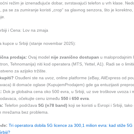
oćni režim je iznenađujuće dobar, svrstavajući telefon u vrh klase. Nedo
pa se za zumiranje koristi „crop“ sa glavnog senzora, što je korektno, a
je.
rbiji i Cena: Lov na zmaja
a kupce u Srbiji (stanje novembar 2025):
ična prodaja:
Ovaj model
nije zvanično dostupan
u maloprodajnim 
tron, Tehnomanija) niti kod operatera (MTS, Yettel, A1). Radi se o limitir
stveno za azijsko tržište.
kupiti?
Osuđeni ste na uvoz, online platforme (eBay, AliExpress od po
vaca) ili domaće oglase (KupujemProdajem) gde ga entuzijasti prepro
:
Dok je globalna cena oko 500 evra, u Srbiji, uz sve troškove uvoza i
rodavaca, očekujte cenu između
550 i 650 evra
.
a:
Telefon podržava
5G (n78 band)
koji se koristi u Evropi i Srbiji, tako
m mrežama bez problema.
ođe:
Tri operatora dobila 5G licence za 300,1 milion evra: kad stiže 5G i
rbiji?