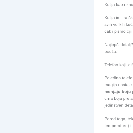
Kutija kao rizni
Kutija imitira 
svih velikih ku
čak i pismo čij
Najlepši detalj
bedža.
Telefon koji „di
Poleđina telefo
magija nastaje
menjaju boju 
crna boja prela
jedinstven deta
Pored toga, tel
temperature) i