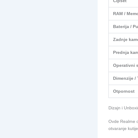
Čipset
RAM / Memo
Baterija / P
Zadnje kam
Prednja ka
Operativni 
Dimenzije /
Otpornost
Dizajn i Unboxi
Ovde Realme od
otvaranje kutij