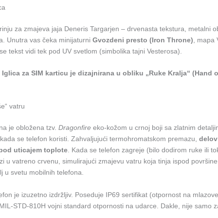
ca
škrinju za zmajeva jaja Deneris Targarjen – drvenasta tekstura, metalni ob
ća. Unutra vas čeka minijaturni
Gvozdeni presto (Iron Throne)
, mapa 
i se tekst vidi tek pod UV svetlom (simbolika tajni Vesterosa).
?
Iglica za SIM karticu je dizajnirana u obliku „Ruke Kralja“ (Hand 
še“ vatru
na je obložena tzv.
Dragonfire
eko-kožom u crnoj boji sa zlatnim detalj
 kada se telefon koristi. Zahvaljujući termohromatskom premazu,
delov
pod uticajem toplote
. Kada se telefon zagreje (bilo dodirom ruke ili 
zi u vatreno crvenu, simulirajući zmajevu vatru koja tinja ispod površine
lj u svetu mobilnih telefona.
efon je izuzetno izdržljiv. Poseduje IP69 sertifikat (otpornost na mlazov
 MIL-STD-810H vojni standard otpornosti na udarce. Dakle, nije samo za