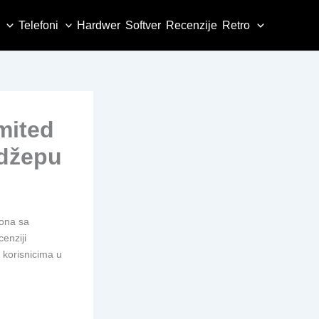
Telefoni
Hardwer
Softver
Recenzije
Retro
mited
 džepu
fona sa
enziji
i korisnicima u