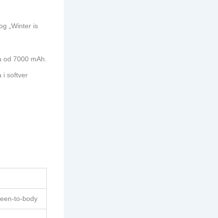
og „Winter is
a od 7000 mAh.
 i softver
reen-to-body