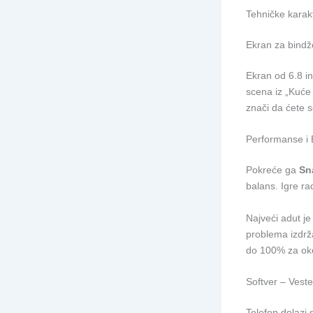
Tehničke karakt
Ekran za bindž
Ekran od 6.8 i
scena iz „Kuće 
znači da ćete s
Performanse i 
Pokreće ga
Sn
balans. Igre ra
Najveći adut j
problema izdrž
do 100% za ok
Softver – Vest
Telefon dolazi 