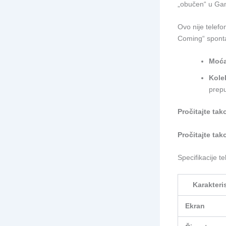
„obučen“ u Gam
Ovo nije telefo
Coming“ sponta
Moća
Kole
prepu
Pročitajte tak
Pročitajte tak
Specifikacije t
Karakteri
Ekran