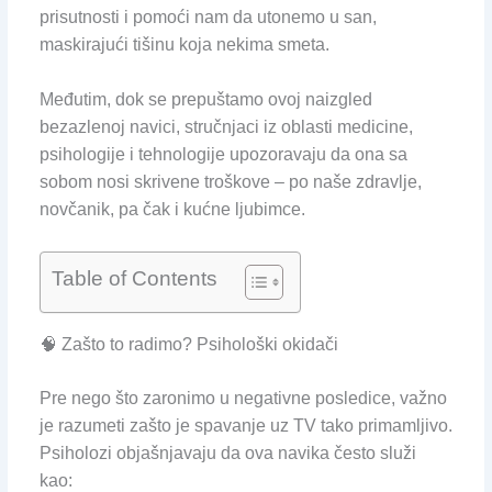
prisutnosti i pomoći nam da utonemo u san,
maskirajući tišinu koja nekima smeta.
Međutim, dok se prepuštamo ovoj naizgled
bezazlenoj navici, stručnjaci iz oblasti medicine,
psihologije i tehnologije upozoravaju da ona sa
sobom nosi skrivene troškove – po naše zdravlje,
novčanik, pa čak i kućne ljubimce.
Table of Contents
🧠 Zašto to radimo? Psihološki okidači
Pre nego što zaronimo u negativne posledice, važno
je razumeti zašto je spavanje uz TV tako primamljivo.
Psiholozi objašnjavaju da ova navika često služi
kao: