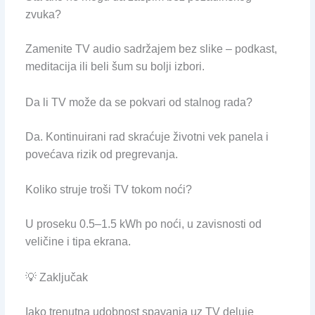
zvuka?
Zamenite TV audio sadržajem bez slike – podkast,
meditacija ili beli šum su bolji izbori.
Da li TV može da se pokvari od stalnog rada?
Da. Kontinuirani rad skraćuje životni vek panela i
povećava rizik od pregrevanja.
Koliko struje troši TV tokom noći?
U proseku 0.5–1.5 kWh po noći, u zavisnosti od
veličine i tipa ekrana.
💡 Zaključak
Iako trenutna udobnost spavanja uz TV deluje