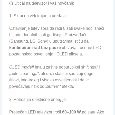
📺 Uticaj na televizor i vaš novčanik
1. Skraćen vek trajanja uređaja
Ostavljanje televizora da radi 8 sati svake noći znači
hiljade dodatnih sati godišnje. Proizvođači
(Samsung, LG, Sony) u uputstvima ističu da
kontinuirani rad bez pauze
ubrzava trošenje LED
pozadinskog osvetljenja i OLED piksela.
OLED modeli
imaju zaštite poput „pixel shiftinga“ i
„auto cleaninga“, ali duži statični sadržaji (logoi,
titlovi, info-trake) i visoka osvetljenost i dalje
povećavaju rizik od „burn-in“ efekta.
2. Potrošnja električne energije
Prosečan LED televizor troši
60–100 W
po satu. Ako