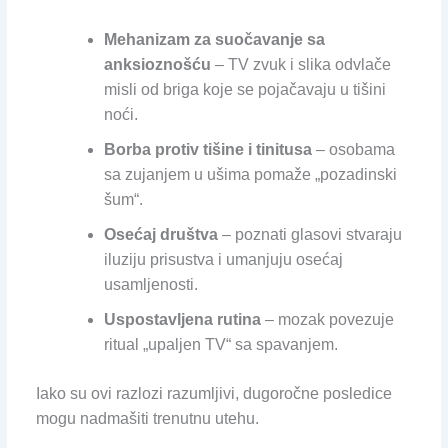
Mehanizam za suočavanje sa
anksioznošću
– TV zvuk i slika odvlače
misli od briga koje se pojačavaju u tišini
noći.
Borba protiv tišine i tinitusa
– osobama
sa zujanjem u ušima pomaže „pozadinski
šum“.
Osećaj društva
– poznati glasovi stvaraju
iluziju prisustva i umanjuju osećaj
usamljenosti.
Uspostavljena rutina
– mozak povezuje
ritual „upaljen TV“ sa spavanjem.
Iako su ovi razlozi razumljivi, dugoročne posledice
mogu nadmašiti trenutnu utehu.