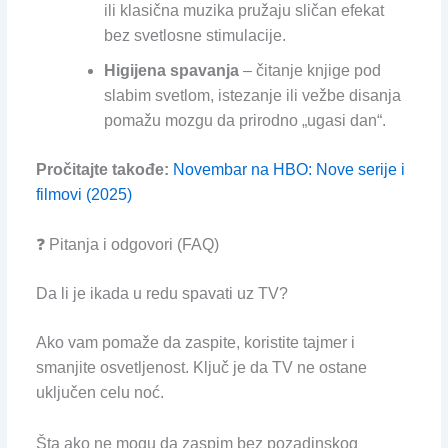
ili klasična muzika pružaju sličan efekat
bez svetlosne stimulacije.
Higijena spavanja
– čitanje knjige pod
slabim svetlom, istezanje ili vežbe disanja
pomažu mozgu da prirodno „ugasi dan“.
Pročitajte takođe:
Novembar na HBO: Nove serije i
filmovi (2025)
❓ Pitanja i odgovori (FAQ)
Da li je ikada u redu spavati uz TV?
Ako vam pomaže da zaspite, koristite tajmer i
smanjite osvetljenost. Ključ je da TV ne ostane
uključen celu noć.
Šta ako ne mogu da zaspim bez pozadinskog