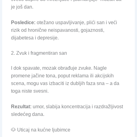
je još dan.
Posledice:
otežano uspavljivanje, plići san i veći
rizik od hronične neispavanosti, gojaznosti,
dijabetesa i depresije.
2. Zvuk i fragmentiran san
I dok spavate, mozak obrađuje zvuke. Nagle
promene jačine tona, poput reklama ili akcijskih
scena, mogu vas izbaciti iz dubljih faza sna – a da
toga niste svesni.
Rezultat:
umor, slabija koncentracija i razdražljivost
sledećeg dana.
🐶 Uticaj na kućne ljubimce