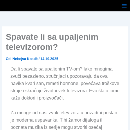
Pređi
na
sadržaj
Spavate li sa upaljenim
televizorom?
Od:
Nebojsa Kostić
/
14.10.2025
Da li spavate sa upaljenim TV-om? Iako mnogima
zvuči bezazleno, stručnjaci upozoravaju da ova
navika kvari san, remeti hormone, povećava troškove
struje i skraćuje životni vek televizora. Evo šta o tome
kažu doktori i proizvođači.
Za mnoge od nas, zvuk televizora u pozadini postao
je moderna uspavanka. Tihi žamor dijaloga ili
poznata muzika iz serije mogu stvoriti osećaj