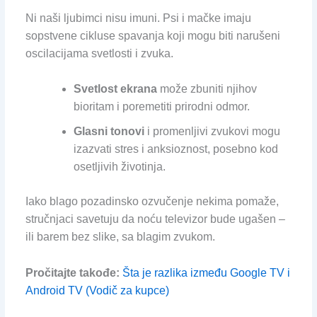
Ni naši ljubimci nisu imuni. Psi i mačke imaju
sopstvene cikluse spavanja koji mogu biti narušeni
oscilacijama svetlosti i zvuka.
Svetlost ekrana
može zbuniti njihov
bioritam i poremetiti prirodni odmor.
Glasni tonovi
i promenljivi zvukovi mogu
izazvati stres i anksioznost, posebno kod
osetljivih životinja.
Iako blago pozadinsko ozvučenje nekima pomaže,
stručnjaci savetuju da noću televizor bude ugašen –
ili barem bez slike, sa blagim zvukom.
Pročitajte takođe:
Šta je razlika između Google TV i
Android TV (Vodič za kupce)