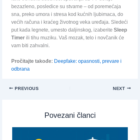
bezazleno, posledice su stvarne – od poremećaja
sna, preko umora i stresa kod kućnih ljubimaca, do
većih računa i kraćeg životnog veka uređaja. Sledeći
put kada legnete, umesto daljinskog, izaberite
Sleep
Timer
ili tihu muziku. Vaš mozak, telo i novčanik će
vam biti zahvalni.
Pročitajte takođe:
Deepfake: opasnosti, prevare i
odbrana
PREVIOUS
NEXT
Povezani članci