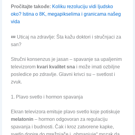
Pročitajte takođe:
Koliku rezoluciju vidi ljudsko
oko? Istina o 8K, megapikselima i granicama našeg
vida
💤 Uticaj na zdravlje: Šta kažu doktori i stručnjaci za
san?
Stručni konsenzus je jasan – spavanje sa upaljenim
televizorom
kvari kvalitet sna
i može imati ozbiljne
posledice po zdravlje. Glavni krivci su – svetlost i
zvuk.
1. Plavo svetlo i hormon spavanja
Ekran televizora emituje plavo svetlo koje potiskuje
melatonin
– hormon odgovoran za regulaciju
spavanja i budnosti. Čak i kroz zatvorene kapke,
svetlo dopire do mrežnjače i „obmanjuje“ mozak da