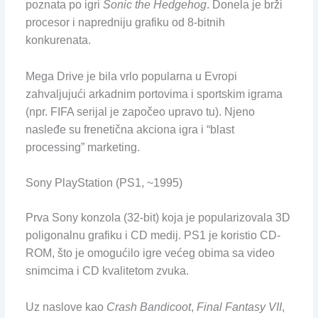
poznata po igri
Sonic the Hedgehog
. Donela je brži
procesor i napredniju grafiku od 8-bitnih
konkurenata.
Mega Drive je bila vrlo popularna u Evropi
zahvaljujući arkadnim portovima i sportskim igrama
(npr. FIFA serijal je započeo upravo tu). Njeno
nasleđe su frenetična akciona igra i “blast
processing” marketing.
Sony PlayStation (PS1, ~1995)
Prva Sony konzola (32-bit) koja je popularizovala 3D
poligonalnu grafiku i CD medij. PS1 je koristio CD-
ROM, što je omogućilo igre većeg obima sa video
snimcima i CD kvalitetom zvuka.
Uz naslove kao
Crash Bandicoot
,
Final Fantasy VII
,