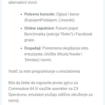
alternativni izvori:
Polovne konzole:
Oglasi i berze
(KupujemProdajem, Limundo).
Online zajednice:
Forumi poput
Benchmarka (sekcija “Retro”) i Facebook
grupe.
Događaji:
Povremena okupljanja retro
entuzijasta, izložbe (Muzej Nauke i
Tehnike) i turniri.
Vodič za retro programiranje u emulatorima
Bilo da želite da napravite prostu igricu za
Commodore 64 ili naučite asembler na ZX
Spectrumu, emulatori pružaju odlično okruženje za
razvoj.