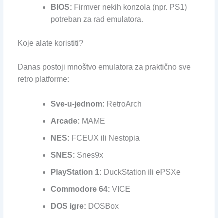
BIOS:
Firmver nekih konzola (npr. PS1)
potreban za rad emulatora.
Koje alate koristiti?
Danas postoji mnoštvo emulatora za praktično sve
retro platforme:
Sve-u-jednom:
RetroArch
Arcade:
MAME
NES:
FCEUX ili Nestopia
SNES:
Snes9x
PlayStation 1:
DuckStation ili ePSXe
Commodore 64:
VICE
DOS igre:
DOSBox