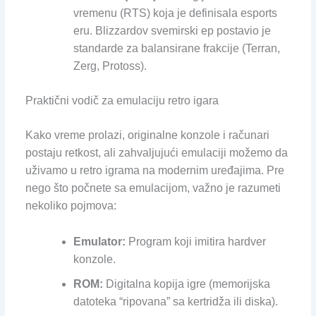
vremenu (RTS) koja je definisala esports
eru. Blizzardov svemirski ep postavio je
standarde za balansirane frakcije (Terran,
Zerg, Protoss).
Praktični vodič za emulaciju retro igara
Kako vreme prolazi, originalne konzole i računari
postaju retkost, ali zahvaljujući emulaciji možemo da
uživamo u retro igrama na modernim uređajima. Pre
nego što počnete sa emulacijom, važno je razumeti
nekoliko pojmova:
Emulator:
Program koji imitira hardver
konzole.
ROM:
Digitalna kopija igre (memorijska
datoteka “ripovana” sa kertridža ili diska).