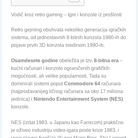
Vodič kroz retro gaming – Igre i konzole iz prošlosti
Retro gejming obuhvata nekoliko generacija igračkih
sistema, od jednostavnih 8-bitnih konzola 1980-ih do
pojave prvih 3D konzola sredinom 1990-ih.
Osamdesete godine
obeležila je tzv.
8-bitna era
–
kućni računari i konzole ograničenih grafičkih
mogućnosti, ali velike popularnosti. Tada su
dominirali sistemi poput
Commodore 64
računara
(najprodavanijeg ličnog računara sa oko 17 miliona
jedinica) i
Nintendo Entertainment System (NES)
konzole.
NES (izdat 1983. u Japanu kao Famicom) praktično
je oživeo industriju video-igara posle krize 1983. i
uveo slavne franšize (Super Mario Bros, The Legend