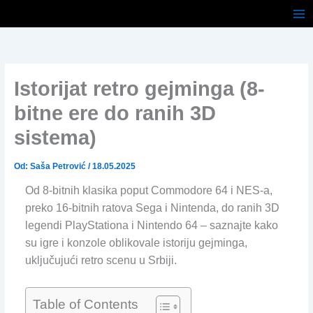
Pređi
na
sadržaj
Istorijat retro gejminga (8-
bitne ere do ranih 3D
sistema)
Od:
Saša Petrović
/
18.05.2025
Od 8-bitnih klasika poput Commodore 64 i NES-a,
preko 16-bitnih ratova Sega i Nintenda, do ranih 3D
legendi PlayStationa i Nintendo 64 – saznajte kako
su igre i konzole oblikovale istoriju gejminga,
uključujući retro scenu u Srbiji.
Table of Contents