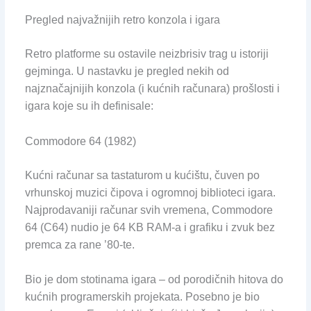
Pregled najvažnijih retro konzola i igara
Retro platforme su ostavile neizbrisiv trag u istoriji
gejminga. U nastavku je pregled nekih od
najznačajnijih konzola (i kućnih računara) prošlosti i
igara koje su ih definisale:
Commodore 64 (1982)
Kućni računar sa tastaturom u kućištu, čuven po
vrhunskoj muzici čipova i ogromnoj biblioteci igara.
Najprodavaniji računar svih vremena, Commodore
64 (C64) nudio je 64 KB RAM-a i grafiku i zvuk bez
premca za rane ’80-te.
Bio je dom stotinama igara – od porodičnih hitova do
kućnih programerskih projekata. Posebno je bio