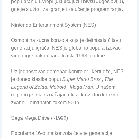
popularan u Evropi (uključujući i bivšu Jugoslaviju),
gde je služio i za igranje i za učenje programiranja.
Nintendo Entertainment System (NES)
Osmobitna kućna konzola koja je definisala čitavu
generaciju igrača. NES je globalno popularizovao
video-igre nakon pada tržišta 1983. godine.
Uz jednostavan gamepad kontroler i kertridže, NES
je doneo klasike poput
Super Mario Bros.
,
The
Legend of Zelda
,
Metroid
i
Mega Man
. U našem
regionu je imao značajan uticaj kroz klon konzole
zvane “Terminator” tokom 90-ih.
Sega Mega Drive (~1990)
Popularna 16-bitna konzola četvrte generacije,