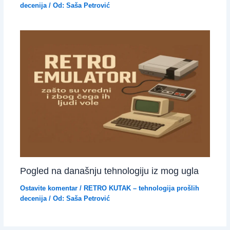
decenija
/ Od:
Saša Petrović
Pogled na današnju tehnologiju iz mog ugla
Ostavite komentar
/
RETRO KUTAK – tehnologija prošlih
decenija
/ Od:
Saša Petrović