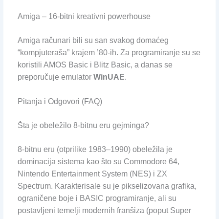
Amiga – 16-bitni kreativni powerhouse
Amiga računari bili su san svakog domaćeg
“kompjuteraša” krajem ’80-ih. Za programiranje su se
koristili AMOS Basic i Blitz Basic, a danas se
preporučuje emulator
WinUAE
.
Pitanja i Odgovori (FAQ)
Šta je obeležilo 8-bitnu eru gejminga?
8-bitnu eru (otprilike 1983–1990) obeležila je
dominacija sistema kao što su Commodore 64,
Nintendo Entertainment System (NES) i ZX
Spectrum. Karakterisale su je pikselizovana grafika,
ograničene boje i BASIC programiranje, ali su
postavljeni temelji modernih franšiza (poput Super