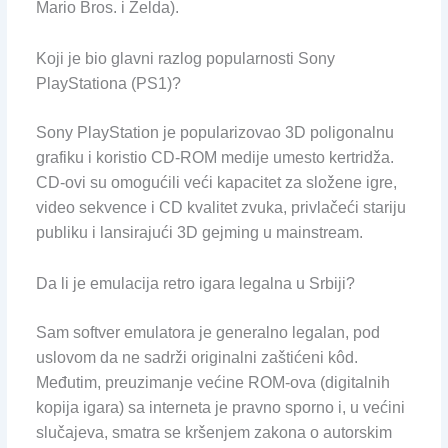
Mario Bros. i Zelda).
Koji je bio glavni razlog popularnosti Sony
PlayStationa (PS1)?
Sony PlayStation je popularizovao 3D poligonalnu
grafiku i koristio CD-ROM medije umesto kertridža.
CD-ovi su omogućili veći kapacitet za složene igre,
video sekvence i CD kvalitet zvuka, privlačeći stariju
publiku i lansirajući 3D gejming u mainstream.
Da li je emulacija retro igara legalna u Srbiji?
Sam softver emulatora je generalno legalan, pod
uslovom da ne sadrži originalni zaštićeni kôd.
Međutim, preuzimanje većine ROM-ova (digitalnih
kopija igara) sa interneta je pravno sporno i, u većini
slučajeva, smatra se kršenjem zakona o autorskim