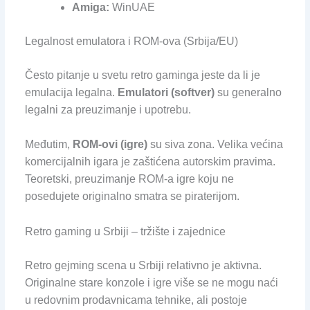
Amiga:
WinUAE
Legalnost emulatora i ROM-ova (Srbija/EU)
Često pitanje u svetu retro gaminga jeste da li je
emulacija legalna.
Emulatori (softver)
su generalno
legalni za preuzimanje i upotrebu.
Međutim,
ROM-ovi (igre)
su siva zona. Velika većina
komercijalnih igara je zaštićena autorskim pravima.
Teoretski, preuzimanje ROM-a igre koju ne
posedujete originalno smatra se piraterijom.
Retro gaming u Srbiji – tržište i zajednice
Retro gejming scena u Srbiji relativno je aktivna.
Originalne stare konzole i igre više se ne mogu naći
u redovnim prodavnicama tehnike, ali postoje