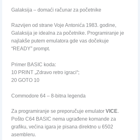
Galaksija – domaći računar za početnike
Razvijen od strane Voje Antonića 1983. godine,
Galaksija je idealna za početnike. Programiranje je
najlakše putem emulatora gde vas dočekuje
“READY” prompt.
Primer BASIC koda:
10 PRINT „Zdravo retro igraci“;
20 GOTO 10
Commodore 64 – 8-bitna legenda
Za programiranje se preporučuje emulator
VICE
.
Pošto C64 BASIC nema ugrađene komande za
grafiku, većina igara je pisana direktno u 6502
asembleru.