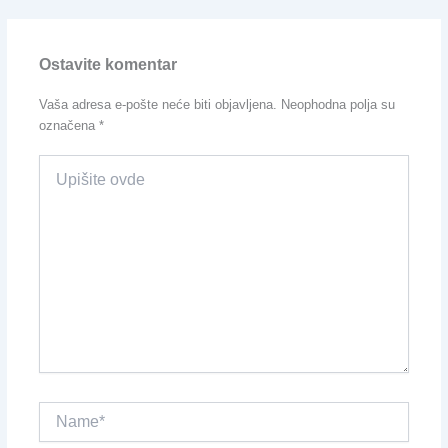
Ostavite komentar
Vaša adresa e-pošte neće biti objavljena.
Neophodna polja su
označena
*
Upišite
ovde
Name*