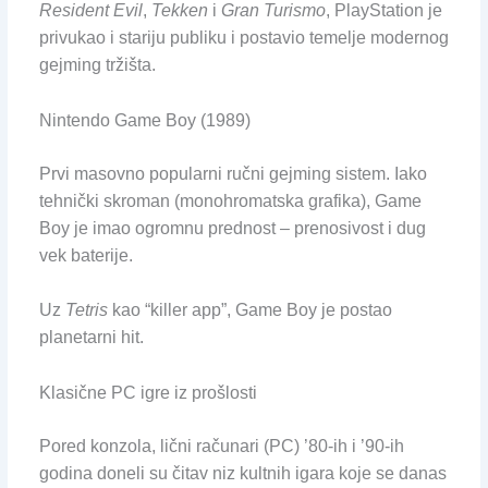
Resident Evil
,
Tekken
i
Gran Turismo
, PlayStation je
privukao i stariju publiku i postavio temelje modernog
gejming tržišta.
Nintendo Game Boy (1989)
Prvi masovno popularni ručni gejming sistem. Iako
tehnički skroman (monohromatska grafika), Game
Boy je imao ogromnu prednost – prenosivost i dug
vek baterije.
Uz
Tetris
kao “killer app”, Game Boy je postao
planetarni hit.
Klasične PC igre iz prošlosti
Pored konzola, lični računari (PC) ’80-ih i ’90-ih
godina doneli su čitav niz kultnih igara koje se danas