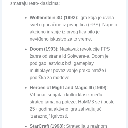
smatraju retro-klasicima:
Wolfenstein 3D (1992):
Igra koja je uvela
svet u pucačine iz prvog lica (FPS). Napeto
akciono igranje iz prvog lica bilo je
neviđeno iskustvo za to vreme.
Doom (1993):
Nastavak revolucije FPS
žanra od strane id Software-a. Doom je
podigao lestvicu: brži gameplay,
multiplayer povezivanje preko mreže i
podrška za modove.
Heroes of Might and Magic III (1999):
Vrhunac serijala i kultni klasik među
strategijama na poteze. HoMM3 se i posle
25+ godina aktivno igra zahvaljujući
“zaraznoj” igrivosti.
StarCraft (1998):
Strategija u realnom