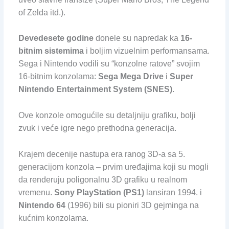
of Zelda itd.).
Devedesete godine
donele su napredak ka
16-
bitnim sistemima
i boljim vizuelnim performansama.
Sega i Nintendo vodili su “konzolne ratove” svojim
16-bitnim konzolama:
Sega Mega Drive
i
Super
Nintendo Entertainment System (SNES)
.
Ove konzole omogućile su detaljniju grafiku, bolji
zvuk i veće igre nego prethodna generacija.
Krajem decenije nastupa era ranog 3D-a sa 5.
generacijom konzola – prvim uređajima koji su mogli
da renderuju poligonalnu 3D grafiku u realnom
vremenu.
Sony PlayStation (PS1)
lansiran 1994. i
Nintendo 64
(1996) bili su pioniri 3D gejminga na
kućnim konzolama.