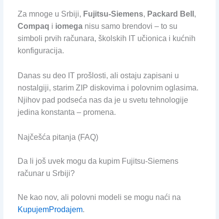
Za mnoge u Srbiji,
Fujitsu-Siemens
,
Packard Bell
,
Compaq
i
iomega
nisu samo brendovi – to su
simboli prvih računara, školskih IT učionica i kućnih
konfiguracija.
Danas su deo IT prošlosti, ali ostaju zapisani u
nostalgiji, starim ZIP diskovima i polovnim oglasima.
Njihov pad podseća nas da je u svetu tehnologije
jedina konstanta – promena.
Najčešća pitanja (FAQ)
Da li još uvek mogu da kupim Fujitsu-Siemens
računar u Srbiji?
Ne kao nov, ali polovni modeli se mogu naći na
KupujemProdajem
.