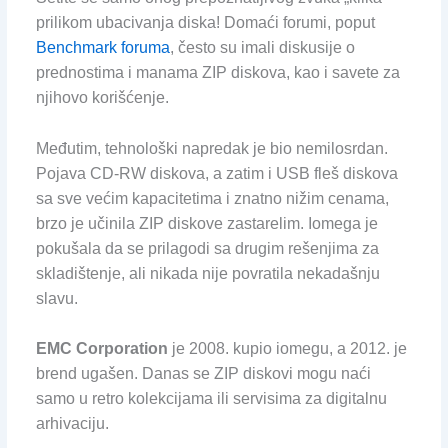
prilikom ubacivanja diska! Domaći forumi, poput
Benchmark foruma
, često su imali diskusije o
prednostima i manama ZIP diskova, kao i savete za
njihovo korišćenje.
Međutim, tehnološki napredak je bio nemilosrdan.
Pojava CD-RW diskova, a zatim i USB fleš diskova
sa sve većim kapacitetima i znatno nižim cenama,
brzo je učinila ZIP diskove zastarelim. Iomega je
pokušala da se prilagodi sa drugim rešenjima za
skladištenje, ali nikada nije povratila nekadašnju
slavu.
EMC Corporation
je 2008. kupio iomegu, a 2012. je
brend ugašen. Danas se ZIP diskovi mogu naći
samo u retro kolekcijama ili servisima za digitalnu
arhivaciju.