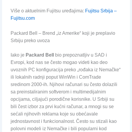
Više o aktuelnim Fujitsu uređajima:
Fujitsu Srbija –
Fujitsu.com
Packard Bell – Brend „iz Amerike“ koji je preplavio
Srbiju preko uvoza
Iako je
Packard Bell
bio prepoznatljiv u SAD i
Evropi, kod nas se često mogao videti kao deo
uvoznih PC konfiguracija preko „rođaka iz Nemačke“
ili lokalnih radnji poput WinWin i ComTrade
sredinom 2000-ih. Njihovi računari su često dolazili
sa preinstaliranim softverom i multimedijalnim
opcijama, ciljajući porodične korisnike. U Srbiji su
bili čest izbor za prvi kućni računar, a mnogi su se
sećali njihovih reklama koje su obećavale
jednostavnost i funkcionalnost. Često su stizali kao
polovni modeli iz Nemačke i bili popularni kod