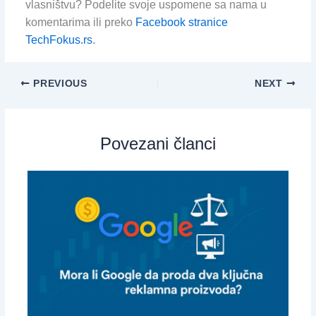
vlasništvu? Podelite svoje uspomene sa nama u
komentarima ili preko
Facebook stranice
TechFokus.rs
.
PREVIOUS
NEXT
Povezani članci