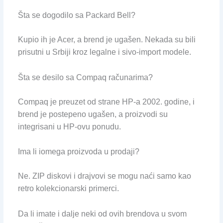
Šta se dogodilo sa Packard Bell?
Kupio ih je Acer, a brend je ugašen. Nekada su bili
prisutni u Srbiji kroz legalne i sivo-import modele.
Šta se desilo sa Compaq računarima?
Compaq je preuzet od strane HP-a 2002. godine, i
brend je postepeno ugašen, a proizvodi su
integrisani u HP-ovu ponudu.
Ima li iomega proizvoda u prodaji?
Ne. ZIP diskovi i drajvovi se mogu naći samo kao
retro kolekcionarski primerci.
Da li imate i dalje neki od ovih brendova u svom