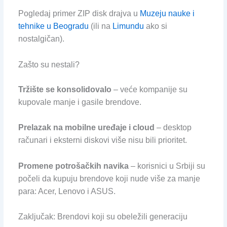
Pogledaj primer ZIP disk drajva u
Muzeju nauke i
tehnike u Beogradu
(ili na
Limundu
ako si
nostalgičan).
Zašto su nestali?
Tržište se konsolidovalo
– veće kompanije su
kupovale manje i gasile brendove.
Prelazak na mobilne uređaje i cloud
– desktop
računari i eksterni diskovi više nisu bili prioritet.
Promene potrošačkih navika
– korisnici u Srbiji su
počeli da kupuju brendove koji nude više za manje
para: Acer, Lenovo i ASUS.
Zaključak: Brendovi koji su obeležili generaciju