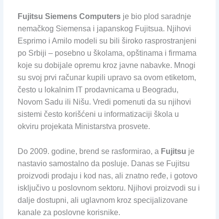
Fujitsu Siemens Computers
je bio plod saradnje
nemačkog Siemensa i japanskog Fujitsua. Njihovi
Esprimo i Amilo modeli su bili široko rasprostranjeni
po Srbiji – posebno u školama, opštinama i firmama
koje su dobijale opremu kroz javne nabavke. Mnogi
su svoj prvi računar kupili upravo sa ovom etiketom,
često u lokalnim IT prodavnicama u Beogradu,
Novom Sadu ili Nišu. Vredi pomenuti da su njihovi
sistemi često korišćeni u informatizaciji škola u
okviru projekata Ministarstva prosvete.
Do 2009. godine, brend se rasformirao, a
Fujitsu
je
nastavio samostalno da posluje. Danas se Fujitsu
proizvodi prodaju i kod nas, ali znatno ređe, i gotovo
isključivo u poslovnom sektoru. Njihovi proizvodi su i
dalje dostupni, ali uglavnom kroz specijalizovane
kanale za poslovne korisnike.