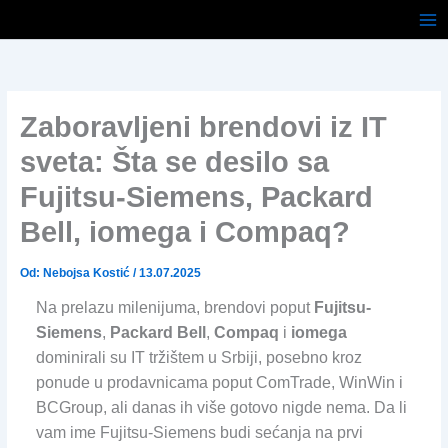
Pređi
na
sadržaj
Zaboravljeni brendovi iz IT
sveta: Šta se desilo sa
Fujitsu-Siemens, Packard
Bell, iomega i Compaq?
Od:
Nebojsa Kostić
/
13.07.2025
Na prelazu milenijuma, brendovi poput
Fujitsu-
Siemens
,
Packard Bell
,
Compaq
i
iomega
dominirali su IT tržištem u Srbiji, posebno kroz
ponude u prodavnicama poput ComTrade, WinWin i
BCGroup, ali danas ih više gotovo nigde nema. Da li
vam ime Fujitsu-Siemens budi sećanja na prvi