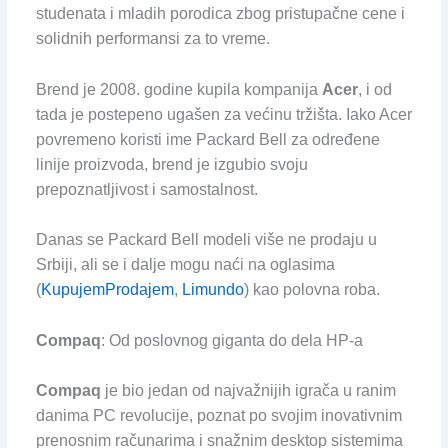
studenata i mladih porodica zbog pristupačne cene i
solidnih performansi za to vreme.
Brend je 2008. godine kupila kompanija
Acer
, i od
tada je postepeno ugašen za većinu tržišta. Iako Acer
povremeno koristi ime Packard Bell za određene
linije proizvoda, brend je izgubio svoju
prepoznatljivost i samostalnost.
Danas se Packard Bell modeli više ne prodaju u
Srbiji, ali se i dalje mogu naći na oglasima
(
KupujemProdajem
,
Limundo
) kao polovna roba.
Compaq
: Od poslovnog giganta do dela HP-a
Compaq
je bio jedan od najvažnijih igrača u ranim
danima PC revolucije, poznat po svojim inovativnim
prenosnim računarima i snažnim desktop sistemima