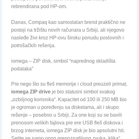
rebrendirana pod HP-om.
Danas, Compaq kao samostalan brend praktično ne
postoji na tržištu novih računara u Srbiji, ali njegovo
nasleđe živi kroz HP-ovu široku ponudu poslovnih i
potrošačkih rešenja.
iomega – ZIP disk, simbol “naprednog skladišta
podataka”
Pre nego što su fleš memorije i cloud preuzeli primat,
iomega ZIP drive
je bio statusni simbol svakog
„ozbiljnog korisnika“. Kapacitet od 100 ili 250 MB bio
je ogroman u poređenju sa disketama, ali i skupo
rešenje – posebno u Srbiji. Za one koji su se bavili
prenosom velikih fajlova pre ere USB fleš diskova i
brzog interneta, iomega ZIP disk je bio apsolutni hit.
Setite se samo onog prepoznatljivog zvuka „klika“