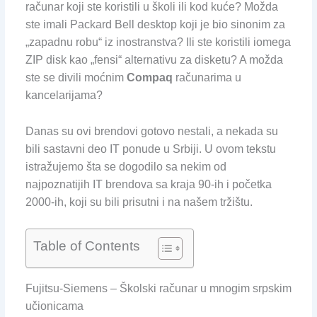
računar koji ste koristili u školi ili kod kuće? Možda
ste imali Packard Bell desktop koji je bio sinonim za
„zapadnu robu“ iz inostranstva? Ili ste koristili iomega
ZIP disk kao „fensi“ alternativu za disketu? A možda
ste se divili moćnim
Compaq
računarima u
kancelarijama?
Danas su ovi brendovi gotovo nestali, a nekada su
bili sastavni deo IT ponude u Srbiji. U ovom tekstu
istražujemo šta se dogodilo sa nekim od
najpoznatijih IT brendova sa kraja 90-ih i početka
2000-ih, koji su bili prisutni i na našem tržištu.
Table of Contents
Fujitsu-Siemens – Školski računar u mnogim srpskim
učionicama