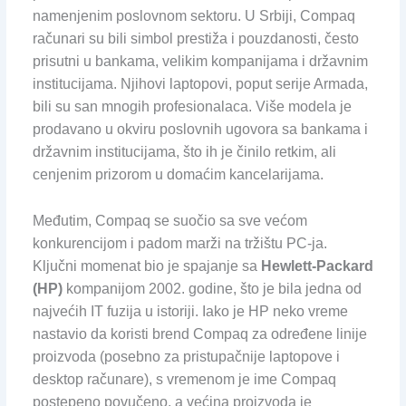
namenjenim poslovnom sektoru. U Srbiji, Compaq
računari su bili simbol prestiža i pouzdanosti, često
prisutni u bankama, velikim kompanijama i državnim
institucijama. Njihovi laptopovi, poput serije Armada,
bili su san mnogih profesionalaca. Više modela je
prodavano u okviru poslovnih ugovora sa bankama i
državnim institucijama, što ih je činilo retkim, ali
cenjenim prizorom u domaćim kancelarijama.
Međutim, Compaq se suočio sa sve većom
konkurencijom i padom marži na tržištu PC-ja.
Ključni momenat bio je spajanje sa
Hewlett-Packard
(HP)
kompanijom 2002. godine, što je bila jedna od
najvećih IT fuzija u istoriji. Iako je HP neko vreme
nastavio da koristi brend Compaq za određene linije
proizvoda (posebno za pristupačnije laptopove i
desktop računare), s vremenom je ime Compaq
postepeno povučeno, a većina proizvoda je