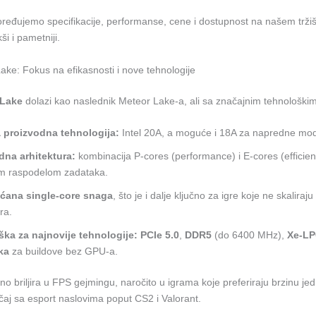
ređujemo specifikacije, performanse, cene i dostupnost na našem tržišt
kši i pametniji.
Lake: Fokus na efikasnosti i nove tehnologije
 Lake
dolazi kao naslednik Meteor Lake-a, ali sa značajnim tehnološki
 proizvodna tehnologija:
Intel 20A, a moguće i 18A za napredne mod
dna arhitektura:
kombinacija P-cores (performance) i E-cores (efficien
om raspodelom zadataka.
ćana single-core snaga
, što je i dalje ključno za igre koje ne skaliraj
ra.
ška za najnovije tehnologije:
PCIe 5.0
,
DDR5
(do 6400 MHz),
Xe-LP
ka
za buildove bez GPU-a.
alno briljira u FPS gejmingu, naročito u igrama koje preferiraju brzinu je
učaj sa esport naslovima poput CS2 i Valorant.