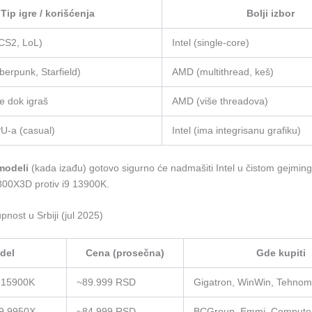
Tip igre / korišćenja
Bolji izbor
(CS2, LoL)
Intel (single-core)
berpunk, Starfield)
AMD (multithread, keš)
e dok igraš
AMD (više threadova)
U-a (casual)
Intel (ima integrisanu grafiku)
modeli
(kada izađu) gotovo sigurno će nadmašiti Intel u čistom gejmin
7800X3D protiv i9 13900K.
pnost u Srbiji (jul 2025)
del
Cena (prosečna)
Gde kupiti
9-15900K
~89.999 RSD
Gigatron, WinWin, Tehnom
9 9950X
~84.999 RSD
BCGroup, Emmi, Compute