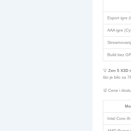
Esport igre 
AAA igre (Cy
Streamovanj
Build bez GP
💡
Zen 5 X3D 
što je bilo sa 
🛒 Cene i dostu
Mo
Intel Core i
AMD Ryzen 