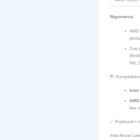
Napomena:
AMD č
ploč
Ove p
WinWi
Niš, 
🔌 Kompatibiln
Inte
AMD 
bez m
✅ Prednosti i 
Intel Arrow Lak