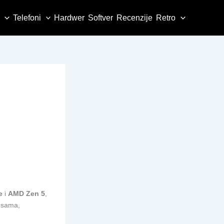
Telefoni
Hardwer
Softver
Recenzije
Retro
e
i
AMD Zen 5
,
ansama,