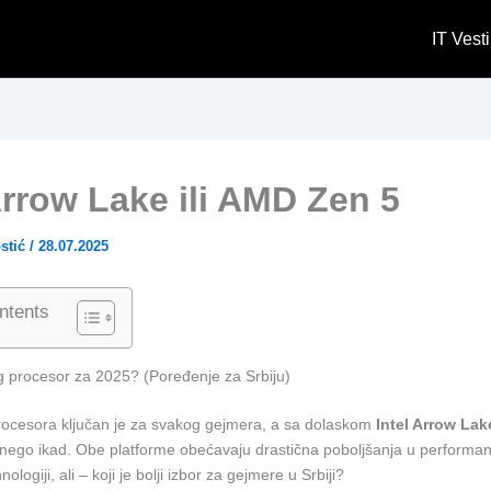
IT Vesti
Arrow Lake ili AMD Zen 5
stić
/
28.07.2025
ntents
ng procesor za 2025? (Poređenje za Srbiju)
rocesora ključan je za svakog gejmera, a sa dolaskom
Intel Arrow Lak
 nego ikad. Obe platforme obećavaju drastična poboljšanja u perform
nologiji, ali – koji je bolji izbor za gejmere u Srbiji?