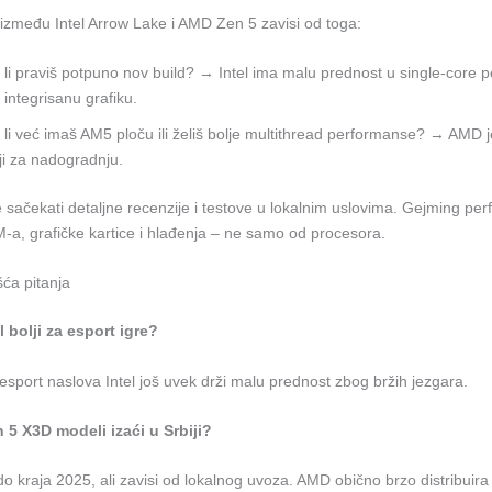
 između Intel Arrow Lake i AMD Zen 5 zavisi od toga:
li praviš potpuno nov build? → Intel ima malu prednost u single-core
i integrisanu grafiku.
li već imaš AM5 ploču ili želiš bolje multithread performanse? → AMD je 
niji za nadogradnju.
 sačekati detaljne recenzije i testove u lokalnim uslovima. Gejming pe
-a, grafičke kartice i hlađenja – ne samo od procesora.
ća pitanja
el bolji za esport igre?
 esport naslova Intel još uvek drži malu prednost zbog bržih jezgara.
n 5 X3D modeli izaći u Srbiji?
o kraja 2025, ali zavisi od lokalnog uvoza. AMD obično brzo distribuir