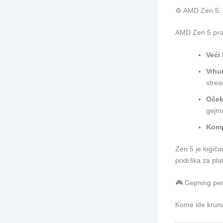
⚙️ AMD Zen 5: P
AMD Zen 5 proc
Veći 
Vrhu
strea
Oček
gejm
Komp
Zen 5 je logiča
podrška za pla
🎮 Gejming per
Kome ide kruna