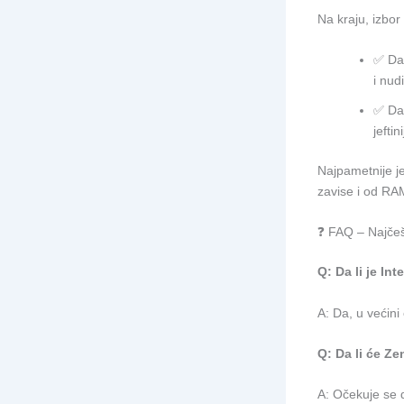
Na kraju, izbor
✅ Da 
i nud
✅ Da 
jefti
Najpametnije je
zavise i od RAM
❓ FAQ – Najčeš
Q: Da li je Int
A: Da, u većini
Q: Da li će Ze
A: Očekuje se d