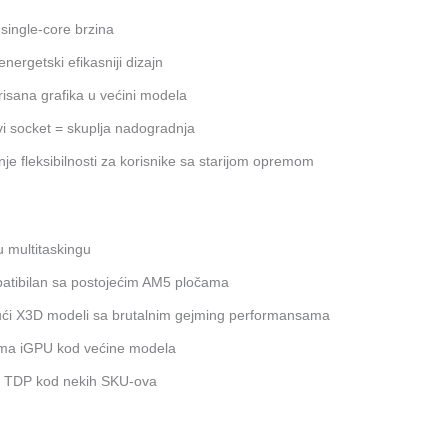
 single-core brzina
energetski efikasniji dizajn
risana grafika u većini modela
i socket = skuplja nadogradnja
je fleksibilnosti za korisnike sa starijom opremom
 u multitaskingu
atibilan sa postojećim AM5 pločama
ći X3D modeli sa brutalnim gejming performansama
ma iGPU kod većine modela
ši TDP kod nekih SKU-ova