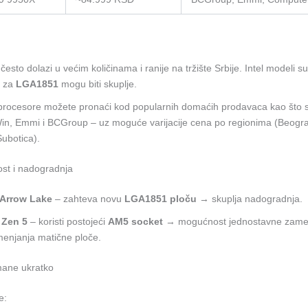
esto dolazi u većim količinama i ranije na tržište Srbije. Intel modeli su
e za
LGA1851
mogu biti skuplje.
rocesore možete pronaći kod popularnih domaćih prodavaca kao što s
n, Emmi i BCGroup – uz moguće varijacije cena po regionima (Beogra
Subotica).
ost i nadogradnja
l Arrow Lake
– zahteva novu
LGA1851 ploču
→ skuplja nadogradnja.
Zen 5
– koristi postojeći
AM5 socket
→ mogućnost jednostavne zame
enjanja matične ploče.
mane ukratko
e: