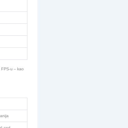
g FPS-u – kao
anija
rLand