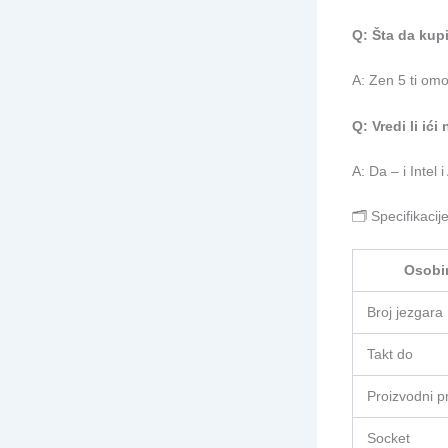
Q: Šta da ku
A: Zen 5 ti om
Q: Vredi li ić
A: Da – i Intel
🗂️ Specifikaci
Osobi
Broj jezgara
Takt do
Proizvodni p
Socket