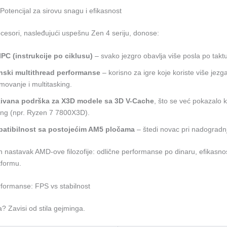
otencijal za sirovu snagu i efikasnost
esori, nasleđujući uspešnu Zen 4 seriju, donose:
IPC (instrukcije po ciklusu)
– svako jezgro obavlja više posla po taktu
nski multithread performanse
– korisno za igre koje koriste više jezgar
movanje i multitasking.
ivana podrška za X3D modele sa 3D V-Cache
, što se već pokazalo 
ing (npr. Ryzen 7 7800X3D).
atibilnost sa postojećim AM5 pločama
– štedi novac pri nadogradnj
n nastavak AMD-ove filozofije: odlične performanse po dinaru, efikasnos
tformu.
formanse: FPS vs stabilnost
? Zavisi od stila gejminga.