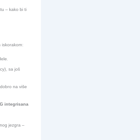
u – kako bi ti
m iskorakom:
ele.
cy), sa još
u dobro na više
G integrisana
dnog jezgra –