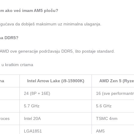
pim ako već imam AM5 ploču?
ogućava da dobiješ maksimum uz minimalna ulaganja.
i na DDR5?
 i AMD ove generacije podržavaju DDR5, što postaje standard.
je u kratkim crtama
na
Intel Arrow Lake (i9-15900K)
AMD Zen 5 (Ryze
24 (8P + 16E)
16 (sve performantn
5.7 GHz
5.6 GHz
roces
Intel 20A
TSMC 4nm
LGA1851
AM5