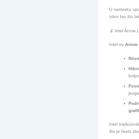
U nastavku upo
izbor bio što la
🔬 Intel Arrow 
Intel-ov
Arrow
Nova
Hibri
bolj
Pove
jezga
Podr
grafi
Intel tradicion
što je često sl