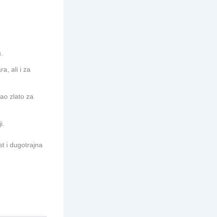
.
a, ali i za
kao zlato za
i.
t i dugotrajna