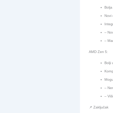
Bolja
Novi 
Integ
– Nov
– Man
AMD Zen 5:
Bolji
Komp
Mogu
– Ne
– Vi
📌 Zaključak