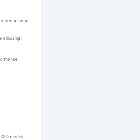
 performansama
efikasniji i
rformanse
a X3D modele.