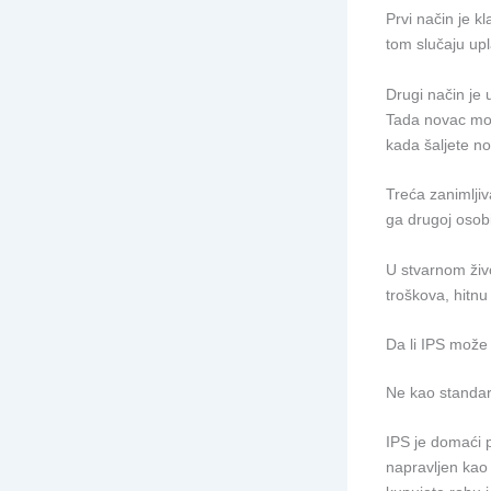
Prvi način je k
tom slučaju upl
Drugi način je
Tada novac mož
kada šaljete no
Treća zanimlji
ga drugoj osobi
U stvarnom živ
troškova, hitnu
Da li IPS može 
Ne kao standa
IPS je domaći p
napravljen kao