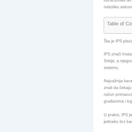
obračunske ter
nekoliko sekund
Table of Co
Šta je IPS plać
IPS znači Insta
Srbije, a njeg
sistemu.
Najvažnija kara
znali da čekaju
račun primaoca 
građanima i tr
U praksi, IPS 
jednako brz ka