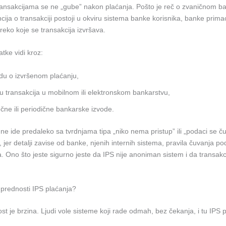
ransakcijama se ne „gube” nakon plaćanja. Pošto je reč o zvaničnom 
cija o transakciji postoji u okviru sistema banke korisnika, banke prima
preko koje se transakcija izvršava.
atke vidi kroz:
du o izvršenom plaćanju,
iju transakcija u mobilnom ili elektronskom bankarstvu,
ne ili periodične bankarske izvode.
ne ide predaleko sa tvrdnjama tipa „niko nema pristup” ili „podaci se 
jer detalji zavise od banke, njenih internih sistema, pravila čuvanja po
. Ono što jeste sigurno jeste da IPS nije anoniman sistem i da transakc
 prednosti IPS plaćanja?
t je brzina. Ljudi vole sisteme koji rade odmah, bez čekanja, i tu IPS