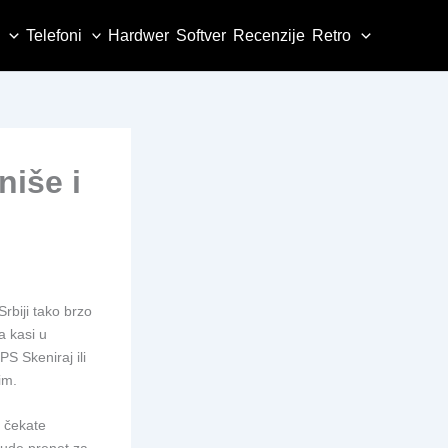
Telefoni
Hardwer
Softver
Recenzije
Retro
niše i
rbiji tako brzo
a kasi u
PS Skeniraj ili
im.
, čekate