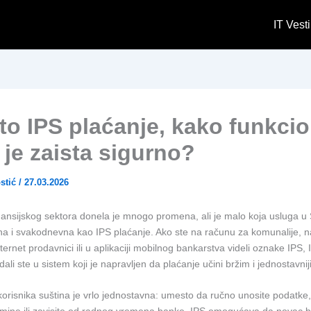
IT Vesti
 to IPS plaćanje, kako funkcio
 je zaista sigurno?
stić
/
27.03.2026
finansijskog sektora donela je mnogo promena, ali je malo koja usluga u S
čna i svakodnevna kao IPS plaćanje. Ako ste na računu za komunalije, n
ternet prodavnici ili u aplikaciji mobilnog bankarstva videli oznake IPS, I
dali ste u sistem koji je napravljen da plaćanje učini bržim i jednostavnij
orisnika suština je vrlo jednostavna: umesto da ručno unosite podatke