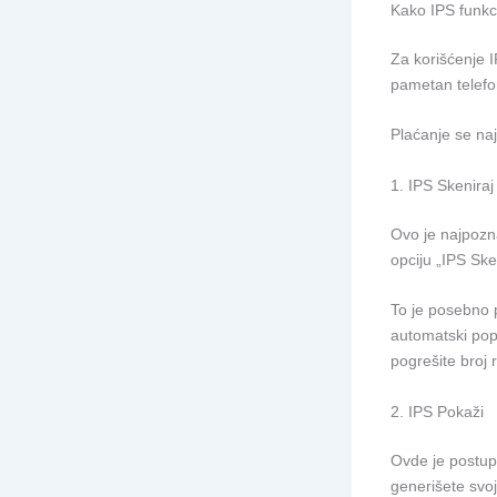
Kako IPS funkc
Za korišćenje I
pametan telefo
Plaćanje se naj
1. IPS Skeniraj
Ovo je najpozna
opciju „IPS Ske
To je posebno p
automatski pop
pogrešite broj r
2. IPS Pokaži
Ovde je postupa
generišete svoj