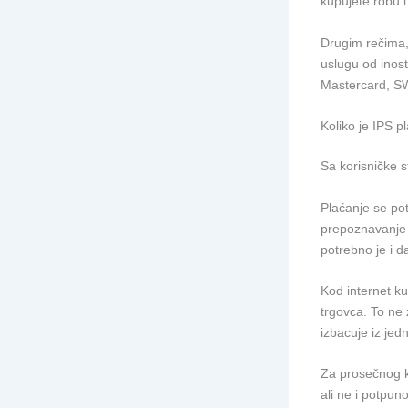
kupujete robu i
Drugim rečima, 
uslugu od inost
Mastercard, SW
Koliko je IPS 
Sa korisničke s
Plaćanje se pot
prepoznavanje l
potrebno je i da
Kod internet ku
trgovca. To ne z
izbacuje iz jed
Za prosečnog ko
ali ne i potpun