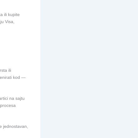
 ili kupite
ju Visa,
ta ili
kenirati kod —
tici na sajtu
o procesa
de jednostavan,