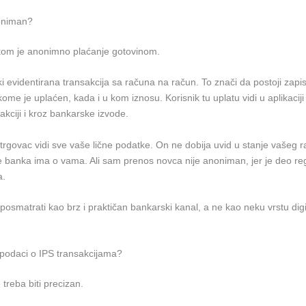
noniman?
kom je anonimno plaćanje gotovinom.
i evidentirana transakcija sa računa na račun. To znači da postoji zapi
kome je uplaćen, kada i u kom iznosu. Korisnik tu uplatu vidi u aplikacij
akciji i kroz bankarske izvode.
trgovac vidi sve vaše lične podatke. On ne dobija uvid u stanje vašeg r
je banka ima o vama. Ali sam prenos novca nije anoniman, jer je deo re
a.
posmatrati kao brz i praktičan bankarski kanal, a ne kao neku vrstu dig
podaci o IPS transakcijama?
treba biti precizan.