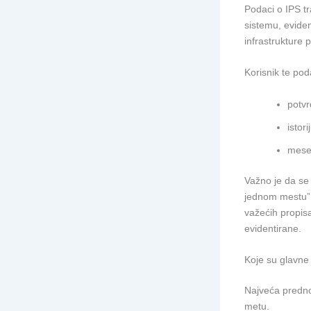
Podaci o IPS t
sistemu, eviden
infrastrukture 
Korisnik te pod
potvr
istor
meseč
Važno je da se 
jednom mestu”, 
važećih propisa
evidentirane.
Koje su glavne
Najveća prednos
metu.