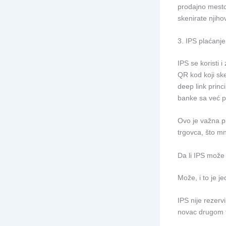
prodajno mesto
skenirate njiho
3. IPS plaćanje
IPS se koristi 
QR kod koji ske
deep link princ
banke sa već p
Ovo je važna pr
trgovca, što m
Da li IPS može 
Može, i to je j
IPS nije rezerv
novac drugom fi