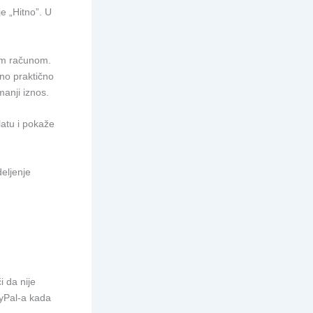
e „Hitno”. U
ćim računom.
bno praktično
manji iznos.
latu i pokaže
eljenje
i da nije
ayPal-a kada