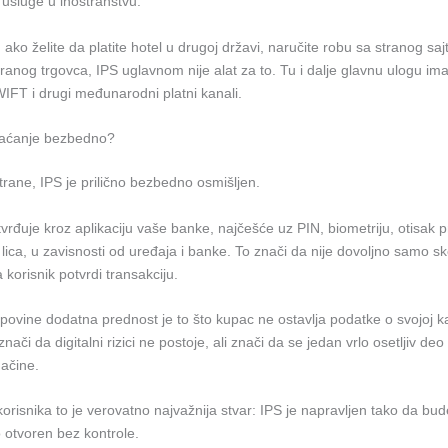
 usluge u inostranstvu.
ako želite da platite hotel u drugoj državi, naručite robu sa stranog sajta
ranog trgovca, IPS uglavnom nije alat za to. Tu i dalje glavnu ulogu ima
IFT i drugi međunarodni platni kanali.
plaćanje bezbedno?
trane, IPS je prilično bezbedno osmišljen.
vrđuje kroz aplikaciju vaše banke, najčešće uz PIN, biometriju, otisak prs
ica, u zavisnosti od uređaja i banke. To znači da nije dovoljno samo s
 korisnik potvrdi transakciju.
povine dodatna prednost je to što kupac ne ostavlja podatke o svojoj kar
nači da digitalni rizici ne postoje, ali znači da se jedan vrlo osetljiv de
načine.
risnika to je verovatno najvažnija stvar: IPS je napravljen tako da bu
o otvoren bez kontrole.