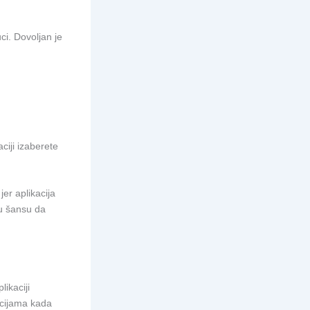
ci. Dovoljan je
ciji izaberete
jer aplikacija
u šansu da
ikaciji
acijama kada