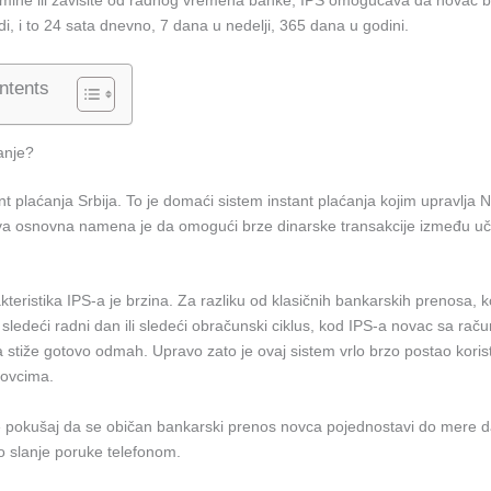
mine ili zavisite od radnog vremena banke, IPS omogućava da novac 
i, i to 24 sata dnevno, 7 dana u nedelji, 365 dana u godini.
ntents
anje?
nt plaćanja Srbija. To je domaći sistem instant plaćanja kojim upravlja
ova osnovna namena je da omogući brze dinarske transakcije između uč
kteristika IPS-a je brzina. Za razliku od klasičnih bankarskih prenosa, 
 sledeći radni dan ili sledeći obračunski ciklus, kod IPS-a novac sa rač
stiže gotovo odmah. Upravo zato je ovaj sistem vrlo brzo postao korist
govcima.
je pokušaj da se običan bankarski prenos novca pojednostavi do mere 
o slanje poruke telefonom.