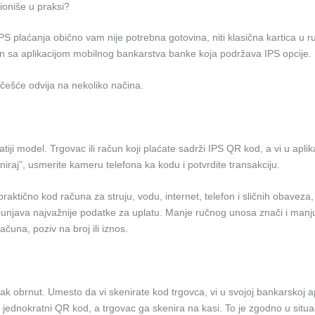
ioniše u praksi?
PS plaćanja obično vam nije potrebna gotovina, niti klasična kartica u ru
n sa aplikacijom mobilnog bankarstva banke koja podržava IPS opcije.
češće odvija na nekoliko načina.
tiji model. Trgovac ili račun koji plaćate sadrži IPS QR kod, a vi u aplika
niraj”, usmerite kameru telefona ka kodu i potvrdite transakciju.
raktično kod računa za struju, vodu, internet, telefon i sličnih obaveza, 
unjava najvažnije podatke za uplatu. Manje ručnog unosa znači i manj
ačuna, poziv na broj ili iznos.
k obrnut. Umesto da vi skenirate kod trgovca, vi u svojoj bankarskoj apl
 jednokratni QR kod, a trgovac ga skenira na kasi. To je zgodno u situ