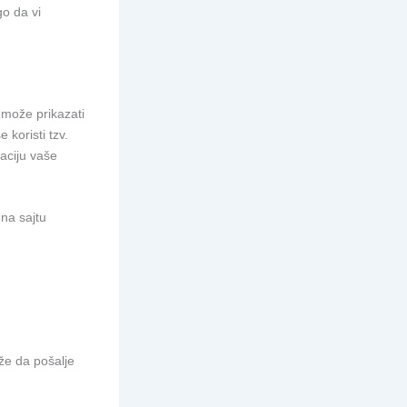
o da vi
 može prikazati
koristi tzv.
kaciju vaše
 na sajtu
že da pošalje