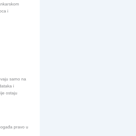
bankarskom
oca i
čuvaju samo na
dataka i
ije ostaju
 pogađa pravo u