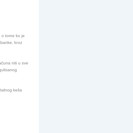
s o tome ko je
i banke, kroz
ačuna niti u sve
gulisanog
italnog keša