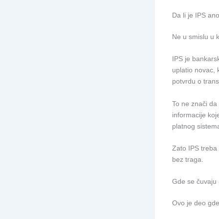
Da li je IPS a
Ne u smislu u 
IPS je bankarsk
uplatio novac, 
potvrdu o trans
To ne znači da 
informacije ko
platnog sistem
Zato IPS treba 
bez traga.
Gde se čuvaju 
Ovo je deo gde 