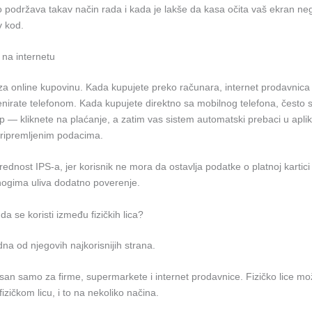
 podržava takav način rada i kada je lakše da kasa očita vaš ekran neg
v kod.
 na internetu
i za online kupovinu. Kada kupujete preko računara, internet prodavnica
nirate telefonom. Kada kupujete direktno sa mobilnog telefona, često se 
ip — kliknete na plaćanje, a zatim vas sistem automatski prebaci u apli
ripremljenim podacima.
ednost IPS-a, jer korisnik ne mora da ostavlja podatke o platnoj kartici
nogima uliva dodatno poverenje.
da se koristi između fizičkih lica?
edna od njegovih najkorisnijih strana.
isan samo za firme, supermarkete i internet prodavnice. Fizičko lice mo
zičkom licu, i to na nekoliko načina.