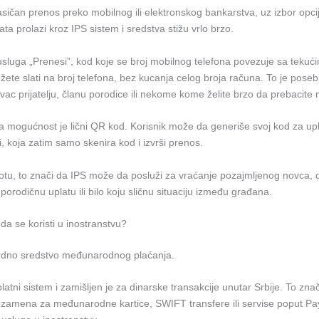
lasičan prenos preko mobilnog ili elektronskog bankarstva, uz izbor opcij
ata prolazi kroz IPS sistem i sredstva stižu vrlo brzo.
 usluga „Prenesi”, kod koje se broj mobilnog telefona povezuje sa teku
ete slati na broj telefona, bez kucanja celog broja računa. To je pose
vac prijatelju, članu porodice ili nekome kome želite brzo da prebacite 
va mogućnost je lični QR kod. Korisnik može da generiše svoj kod za up
, koja zatim samo skenira kod i izvrši prenos.
otu, to znači da IPS može da posluži za vraćanje pozajmljenog novca, d
 porodičnu uplatu ili bilo koju sličnu situaciju između građana.
da se koristi u inostranstvu?
rdno sredstvo međunarodnog plaćanja.
latni sistem i zamišljen je za dinarske transakcije unutar Srbije. To znač
 zamena za međunarodne kartice, SWIFT transfere ili servise poput P