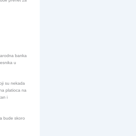
bude prenet za
 Narodna banka
esnika u
koji su nekada
una platioca na
an i
da bude skoro