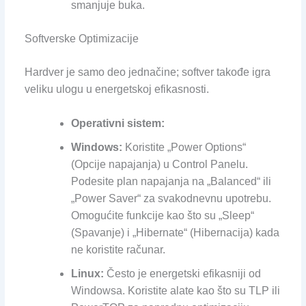
smanjuje buka.
Softverske Optimizacije
Hardver je samo deo jednačine; softver takođe igra
veliku ulogu u energetskoj efikasnosti.
Operativni sistem:
Windows:
Koristite „Power Options“
(Opcije napajanja) u Control Panelu.
Podesite plan napajanja na „Balanced“ ili
„Power Saver“ za svakodnevnu upotrebu.
Omogućite funkcije kao što su „Sleep“
(Spavanje) i „Hibernate“ (Hibernacija) kada
ne koristite računar.
Linux:
Često je energetski efikasniji od
Windowsa. Koristite alate kao što su TLP ili