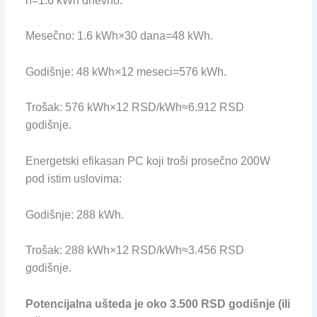
h=1.6 kWh dnevno.
Mesečno: 1.6 kWh×30 dana=48 kWh.
Godišnje: 48 kWh×12 meseci=576 kWh.
Trošak: 576 kWh×12 RSD/kWh≈6.912 RSD
godišnje.
Energetski efikasan PC koji troši prosečno 200W
pod istim uslovima:
Godišnje: 288 kWh.
Trošak: 288 kWh×12 RSD/kWh≈3.456 RSD
godišnje.
Potencijalna ušteda je oko 3.500 RSD godišnje (ili