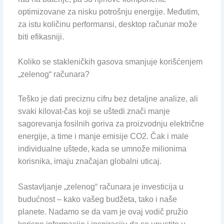
optimizovane za nisku potrošnju energije. Međutim,
za istu količinu performansi, desktop računar može
biti efikasniji.
Koliko se stakleničkih gasova smanjuje korišćenjem
„zelenog“ računara?
Teško je dati preciznu cifru bez detaljne analize, ali
svaki kilovat-čas koji se uštedi znači manje
sagorevanja fosilnih goriva za proizvodnju električne
energije, a time i manje emisije CO2. Čak i male
individualne uštede, kada se umnože milionima
korisnika, imaju značajan globalni uticaj.
Sastavljanje „zelenog“ računara je investicija u
budućnost – kako vašeg budžeta, tako i naše
planete. Nadamo se da vam je ovaj vodič pružio