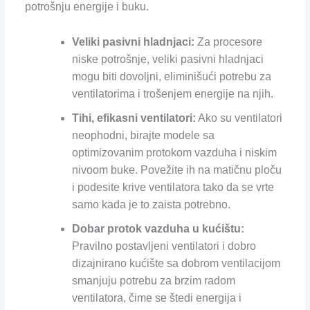
potrošnju energije i buku.
Veliki pasivni hladnjaci:
Za procesore
niske potrošnje, veliki pasivni hladnjaci
mogu biti dovoljni, eliminišući potrebu za
ventilatorima i trošenjem energije na njih.
Tihi, efikasni ventilatori:
Ako su ventilatori
neophodni, birajte modele sa
optimizovanim protokom vazduha i niskim
nivoom buke. Povežite ih na matičnu ploču
i podesite krive ventilatora tako da se vrte
samo kada je to zaista potrebno.
Dobar protok vazduha u kućištu:
Pravilno postavljeni ventilatori i dobro
dizajnirano kućište sa dobrom ventilacijom
smanjuju potrebu za brzim radom
ventilatora, čime se štedi energija i