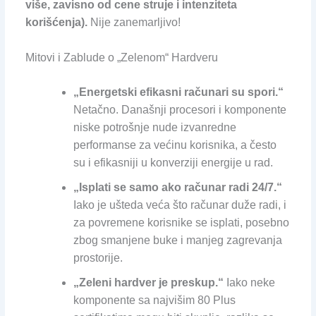
više, zavisno od cene struje i intenziteta
korišćenja).
Nije zanemarljivo!
Mitovi i Zablude o „Zelenom“ Hardveru
„Energetski efikasni računari su spori.“
Netačno. Današnji procesori i komponente
niske potrošnje nude izvanredne
performanse za većinu korisnika, a često
su i efikasniji u konverziji energije u rad.
„Isplati se samo ako računar radi 24/7.“
Iako je ušteda veća što računar duže radi, i
za povremene korisnike se isplati, posebno
zbog smanjene buke i manjeg zagrevanja
prostorije.
„Zeleni hardver je preskup.“
Iako neke
komponente sa najvišim 80 Plus