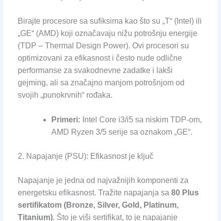
Birajte procesore sa sufiksima kao što su „T“ (Intel) ili
„GE“ (AMD) koji označavaju nižu potrošnju energije
(TDP – Thermal Design Power). Ovi procesori su
optimizovani za efikasnost i često nude odlične
performanse za svakodnevne zadatke i lakši
gejming, ali sa značajno manjom potrošnjom od
svojih „punokrvnih“ rođaka.
Primeri:
Intel Core i3/i5 sa niskim TDP-om,
AMD Ryzen 3/5 serije sa oznakom „GE“.
2. Napajanje (PSU): Efikasnost je ključ
Napajanje je jedna od najvažnijih komponenti za
energetsku efikasnost. Tražite napajanja sa
80 Plus
sertifikatom (Bronze, Silver, Gold, Platinum,
Titanium)
. Što je viši sertifikat, to je napajanje