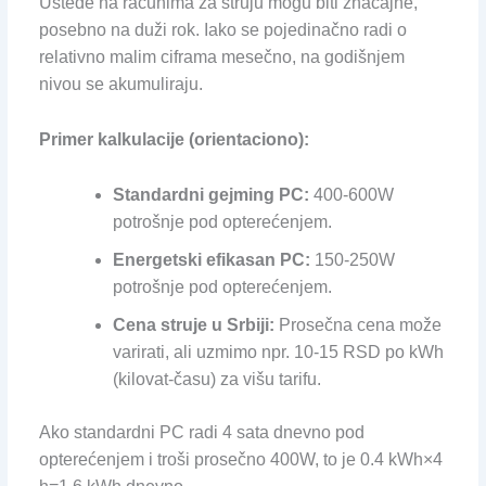
Uštede na računima za struju mogu biti značajne,
posebno na duži rok. Iako se pojedinačno radi o
relativno malim ciframa mesečno, na godišnjem
nivou se akumuliraju.
Primer kalkulacije (orientaciono):
Standardni gejming PC:
400-600W
potrošnje pod opterećenjem.
Energetski efikasan PC:
150-250W
potrošnje pod opterećenjem.
Cena struje u Srbiji:
Prosečna cena može
varirati, ali uzmimo npr. 10-15 RSD po kWh
(kilovat-času) za višu tarifu.
Ako standardni PC radi 4 sata dnevno pod
opterećenjem i troši prosečno 400W, to je 0.4 kWh×4