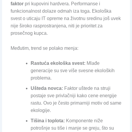
faktor
pri kupovini hardvera. Performanse i
funkcionalnost dolaze odmah iza toga. Ekološka
svest o uticaju IT opreme na životnu sredinu još uvek
nije široko rasprostranjena, niti je prioritet za
prosečnog kupca.
Međutim, trend se polako menja:
Rastuća ekološka svest:
Mlađe
generacije su sve više svesne ekoloških
problema.
Ušteda novca:
Faktor uštede na struji
postaje sve privlačniji kako cene energije
rastu. Ovo je često primarniji motiv od same
ekologije.
Tišina i toplota:
Komponente niže
potrošnje su tiše i manje se greju, što su