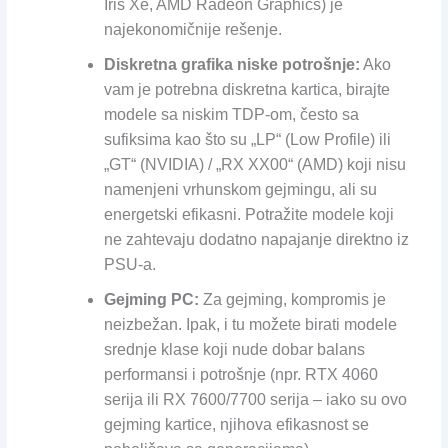
Iris Xe, AMD Radeon Graphics) je
najekonomičnije rešenje.
Diskretna grafika niske potrošnje:
Ako
vam je potrebna diskretna kartica, birajte
modele sa niskim TDP-om, često sa
sufiksima kao što su „LP“ (Low Profile) ili
„GT“ (NVIDIA) / „RX XX00“ (AMD) koji nisu
namenjeni vrhunskom gejmingu, ali su
energetski efikasni. Potražite modele koji
ne zahtevaju dodatno napajanje direktno iz
PSU-a.
Gejming PC:
Za gejming, kompromis je
neizbežan. Ipak, i tu možete birati modele
srednje klase koji nude dobar balans
performansi i potrošnje (npr. RTX 4060
serija ili RX 7600/7700 serija – iako su ovo
gejming kartice, njihova efikasnost se