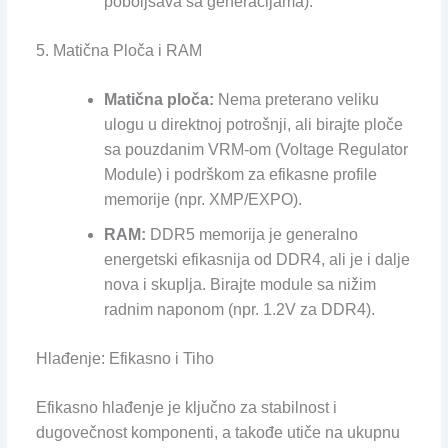
poboljšava sa generacijama).
5. Matična Ploča i RAM
Matična ploča:
Nema preterano veliku
ulogu u direktnoj potrošnji, ali birajte ploče
sa pouzdanim VRM-om (Voltage Regulator
Module) i podrškom za efikasne profile
memorije (npr. XMP/EXPO).
RAM:
DDR5 memorija je generalno
energetski efikasnija od DDR4, ali je i dalje
nova i skuplja. Birajte module sa nižim
radnim naponom (npr. 1.2V za DDR4).
Hlađenje: Efikasno i Tiho
Efikasno hlađenje je ključno za stabilnost i
dugovečnost komponenti, a takođe utiče na ukupnu