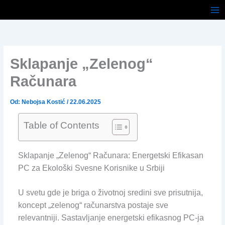
Pređi
na
sadržaj
Sklapanje „Zelenog“
Računara
Od:
Nebojsa Kostić
/
22.06.2025
Table of Contents
Sklapanje „Zelenog“ Računara: Energetski Efikasan
PC za Ekološki Svesne Korisnike u Srbiji
U svetu gde je briga o životnoj sredini sve prisutnija,
koncept „zelenog“ računarstva postaje sve
relevantniji. Sastavljanje energetski efikasnog PC-ja