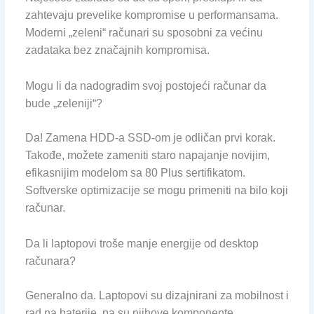
zahtevaju prevelike kompromise u performansama.
Moderni „zeleni“ računari su sposobni za većinu
zadataka bez značajnih kompromisa.
Mogu li da nadogradim svoj postojeći računar da
bude „zeleniji“?
Da! Zamena HDD-a SSD-om je odličan prvi korak.
Takođe, možete zameniti staro napajanje novijim,
efikasnijim modelom sa 80 Plus sertifikatom.
Softverske optimizacije se mogu primeniti na bilo koji
računar.
Da li laptopovi troše manje energije od desktop
računara?
Generalno da. Laptopovi su dizajnirani za mobilnost i
rad na baterije, pa su njihove komponente