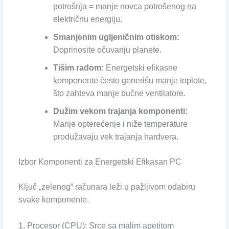
potrošnja = manje novca potrošenog na
električnu energiju.
Smanjenim ugljeničnim otiskom:
Doprinosite očuvanju planete.
Tišim radom:
Energetski efikasne
komponente često generišu manje toplote,
što zahteva manje bučne ventilatore.
Dužim vekom trajanja komponenti:
Manje opterećenje i niže temperature
produžavaju vek trajanja hardvera.
Izbor Komponenti za Energetski Efikasan PC
Ključ „zelenog“ računara leži u pažljivom odabiru
svake komponente.
1. Procesor (CPU): Srce sa malim apetitom