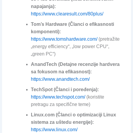
napajanja):
https://www.clearesult.com/80plus/
Tom’s Hardware (Članci o efikasnosti
komponenti):
https://www.tomshardware.com/
(pretražite
„energy efficiency“, „low power CPU“,
„green PC“)
AnandTech (Detajne recenzije hardvera
sa fokusom na efikasnost):
https://www.anandtech.com/
TechSpot (Članci i poređenja):
https://www.techspot.com/
(koristite
pretragu za specifične teme)
Linux.com (Članci o optimizaciji Linux
sistema za uštedu energije):
https://www.linux.com/