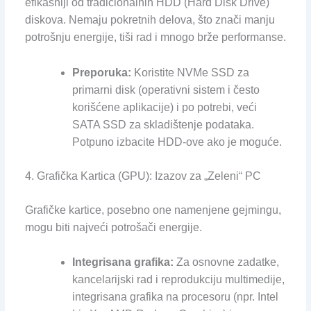
efikasniji od tradicionalnih HDD (Hard Disk Drive)
diskova. Nemaju pokretnih delova, što znači manju
potrošnju energije, tiši rad i mnogo brže performanse.
Preporuka:
Koristite NVMe SSD za
primarni disk (operativni sistem i često
korišćene aplikacije) i po potrebi, veći
SATA SSD za skladištenje podataka.
Potpuno izbacite HDD-ove ako je moguće.
4. Grafička Kartica (GPU): Izazov za „Zeleni“ PC
Grafičke kartice, posebno one namenjene gejmingu,
mogu biti najveći potrošači energije.
Integrisana grafika:
Za osnovne zadatke,
kancelarijski rad i reprodukciju multimedije,
integrisana grafika na procesoru (npr. Intel