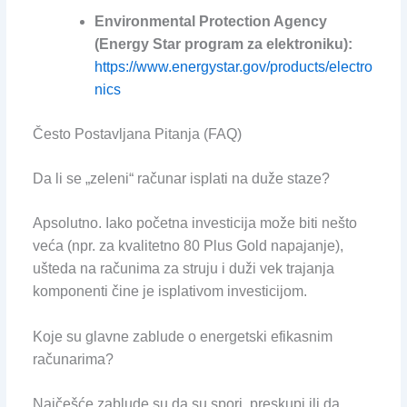
Environmental Protection Agency
(Energy Star program za elektroniku):
https://www.energystar.gov/products/electro
nics
Često Postavljana Pitanja (FAQ)
Da li se „zeleni“ računar isplati na duže staze?
Apsolutno. Iako početna investicija može biti nešto
veća (npr. za kvalitetno 80 Plus Gold napajanje),
ušteda na računima za struju i duži vek trajanja
komponenti čine je isplativom investicijom.
Koje su glavne zablude o energetski efikasnim
računarima?
Najčešće zablude su da su spori, preskupi ili da