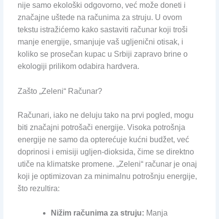
nije samo ekološki odgovorno, već može doneti i
značajne uštede na računima za struju. U ovom
tekstu istražićemo kako sastaviti računar koji troši
manje energije, smanjuje vaš ugljenični otisak, i
koliko se prosečan kupac u Srbiji zapravo brine o
ekologiji prilikom odabira hardvera.
Zašto „Zeleni“ Računar?
Računari, iako ne deluju tako na prvi pogled, mogu
biti značajni potrošači energije. Visoka potrošnja
energije ne samo da opterećuje kućni budžet, već
doprinosi i emisiji ugljen-dioksida, čime se direktno
utiče na klimatske promene. „Zeleni“ računar je onaj
koji je optimizovan za minimalnu potrošnju energije,
što rezultira:
Nižim računima za struju:
Manja