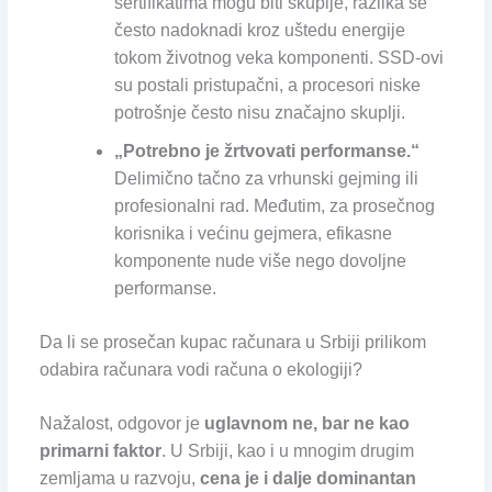
sertifikatima mogu biti skuplje, razlika se
često nadoknadi kroz uštedu energije
tokom životnog veka komponenti. SSD-ovi
su postali pristupačni, a procesori niske
potrošnje često nisu značajno skuplji.
„Potrebno je žrtvovati performanse.“
Delimično tačno za vrhunski gejming ili
profesionalni rad. Međutim, za prosečnog
korisnika i većinu gejmera, efikasne
komponente nude više nego dovoljne
performanse.
Da li se prosečan kupac računara u Srbiji prilikom
odabira računara vodi računa o ekologiji?
Nažalost, odgovor je
uglavnom ne, bar ne kao
primarni faktor
. U Srbiji, kao i u mnogim drugim
zemljama u razvoju,
cena je i dalje dominantan