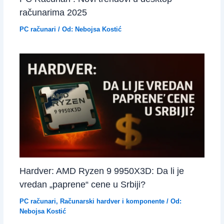
računarima 2025
PC računari
/ Od:
Nebojsa Kostić
Hardver: AMD Ryzen 9 9950X3D: Da li je
vredan „paprene“ cene u Srbiji?
PC računari
,
Računarski hardver i komponente
/ Od:
Nebojsa Kostić