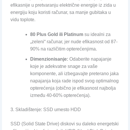
efikasnije u pretvaranju električne energije iz zida u
energiju koju koristi računar, sa manje gubitaka u
vidu toplote.
80 Plus Gold ili Platinum
su idealni za
„zeleni“ računar, jer nude efikasnost od 87-
90% na različitim opterećenjima.
Dimenzionisanje:
Odaberite napajanje
koje je adekvatne snage za vaše
komponente, ali izbegavajte preterano jaka
napajanja koja rade ispod svog optimalnog
opterećenja (obično je efikasnost najbolja
između 40-60% opterećenja).
3. Skladištenje: SSD umesto HDD
SSD (Solid State Drive) diskovi su daleko energetski