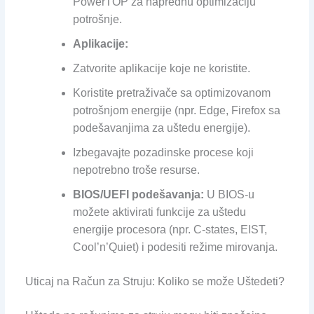
PowerTOP za naprednu optimizaciju
potrošnje.
Aplikacije:
Zatvorite aplikacije koje ne koristite.
Koristite pretraživače sa optimizovanom
potrošnjom energije (npr. Edge, Firefox sa
podešavanjima za uštedu energije).
Izbegavajte pozadinske procese koji
nepotrebno troše resurse.
BIOS/UEFI podešavanja:
U BIOS-u
možete aktivirati funkcije za uštedu
energije procesora (npr. C-states, EIST,
Cool’n’Quiet) i podesiti režime mirovanja.
Uticaj na Račun za Struju: Koliko se može Uštedeti?