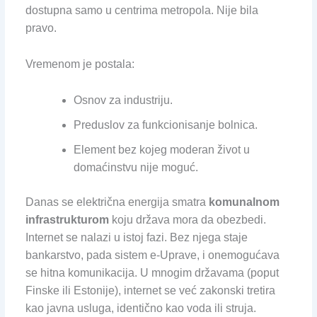
dostupna samo u centrima metropola. Nije bila
pravo.
Vremenom je postala:
Osnov za industriju.
Preduslov za funkcionisanje bolnica.
Element bez kojeg moderan život u
domaćinstvu nije moguć.
Danas se električna energija smatra
komunalnom
infrastrukturom
koju država mora da obezbedi.
Internet se nalazi u istoj fazi. Bez njega staje
bankarstvo, pada sistem e-Uprave, i onemogućava
se hitna komunikacija. U mnogim državama (poput
Finske ili Estonije), internet se već zakonski tretira
kao javna usluga, identično kao voda ili struja.