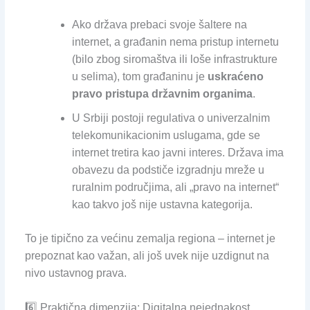
Ako država prebaci svoje šaltere na
internet, a građanin nema pristup internetu
(bilo zbog siromaštva ili loše infrastrukture
u selima), tom građaninu je
uskraćeno
pravo pristupa državnim organima
.
U Srbiji postoji regulativa o univerzalnim
telekomunikacionim uslugama, gde se
internet tretira kao javni interes. Država ima
obavezu da podstiče izgradnju mreže u
ruralnim područjima, ali „pravo na internet“
kao takvo još nije ustavna kategorija.
To je tipično za većinu zemalja regiona – internet je
prepoznat kao važan, ali još uvek nije uzdignut na
nivo ustavnog prava.
6️⃣ Praktična dimenzija: Digitalna nejednakost