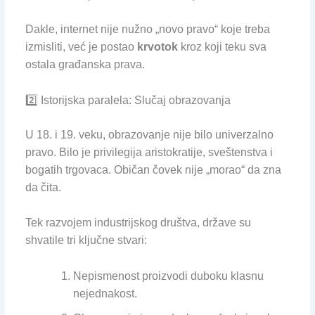
Dakle, internet nije nužno „novo pravo“ koje treba
izmisliti, već je postao
krvotok
kroz koji teku sva
ostala građanska prava.
2️⃣ Istorijska paralela: Slučaj obrazovanja
U 18. i 19. veku, obrazovanje nije bilo univerzalno
pravo. Bilo je privilegija aristokratije, sveštenstva i
bogatih trgovaca. Običan čovek nije „morao“ da zna
da čita.
Tek razvojem industrijskog društva, države su
shvatile tri ključne stvari:
Nepismenost proizvodi duboku klasnu
nejednakost.