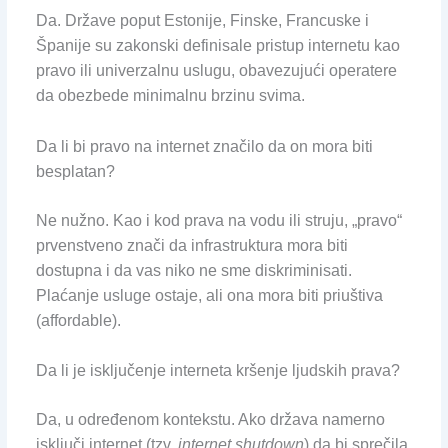
Da. Države poput Estonije, Finske, Francuske i
Španije su zakonski definisale pristup internetu kao
pravo ili univerzalnu uslugu, obavezujući operatere
da obezbede minimalnu brzinu svima.
Da li bi pravo na internet značilo da on mora biti
besplatan?
Ne nužno. Kao i kod prava na vodu ili struju, „pravo“
prvenstveno znači da infrastruktura mora biti
dostupna i da vas niko ne sme diskriminisati.
Plaćanje usluge ostaje, ali ona mora biti priuštiva
(affordable).
Da li je isključenje interneta kršenje ljudskih prava?
Da, u određenom kontekstu. Ako država namerno
isključi internet (tzv.
internet shutdown
) da bi sprečila