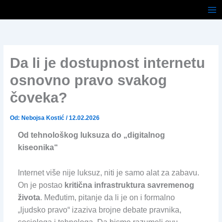
Pređi
na
sadržaj
Da li je dostupnost internetu
osnovno pravo svakog
čoveka?
Od:
Nebojsa Kostić
/
12.02.2026
Od tehnološkog luksuza do „digitalnog
kiseonika“
Internet više nije luksuz, niti je samo alat za zabavu.
On je postao
kritična infrastruktura savremenog
života
. Međutim, pitanje da li je on i formalno
„ljudsko pravo“ izaziva brojne debate pravnika,