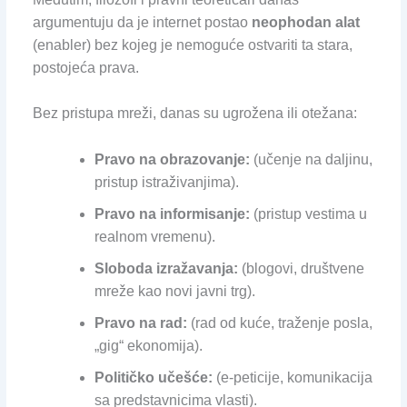
argumentuju da je internet postao
neophodan alat
(enabler) bez kojeg je nemoguće ostvariti ta stara,
postojeća prava.
Bez pristupa mreži, danas su ugrožena ili otežana:
Pravo na obrazovanje:
(učenje na daljinu,
pristup istraživanjima).
Pravo na informisanje:
(pristup vestima u
realnom vremenu).
Sloboda izražavanja:
(blogovi, društvene
mreže kao novi javni trg).
Pravo na rad:
(rad od kuće, traženje posla,
„gig“ ekonomija).
Političko učešće:
(e-peticije, komunikacija
sa predstavnicima vlasti).