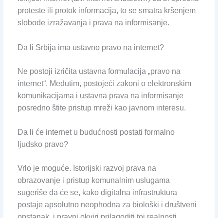
proteste ili protok informacija, to se smatra kršenjem
slobode izražavanja i prava na informisanje.
Da li Srbija ima ustavno pravo na internet?
Ne postoji izričita ustavna formulacija „pravo na
internet“. Međutim, postojeći zakoni o elektronskim
komunikacijama i ustavna prava na informisanje
posredno štite pristup mreži kao javnom interesu.
Da li će internet u budućnosti postati formalno
ljudsko pravo?
Vrlo je moguće. Istorijski razvoj prava na
obrazovanje i pristup komunalnim uslugama
sugeriše da će se, kako digitalna infrastruktura
postaje apsolutno neophodna za biološki i društveni
opstanak, i pravni okviri prilagoditi toj realnosti.