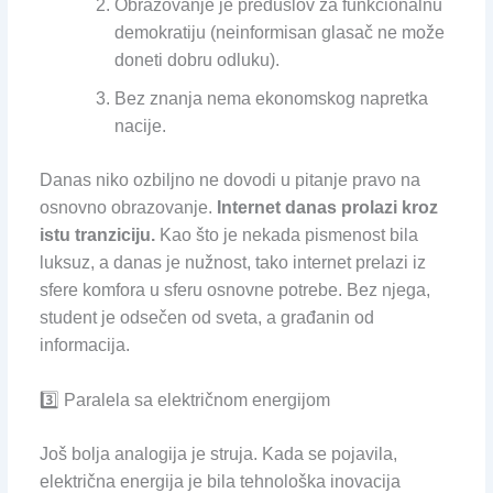
Obrazovanje je preduslov za funkcionalnu
demokratiju (neinformisan glasač ne može
doneti dobru odluku).
Bez znanja nema ekonomskog napretka
nacije.
Danas niko ozbiljno ne dovodi u pitanje pravo na
osnovno obrazovanje.
Internet danas prolazi kroz
istu tranziciju.
Kao što je nekada pismenost bila
luksuz, a danas je nužnost, tako internet prelazi iz
sfere komfora u sferu osnovne potrebe. Bez njega,
student je odsečen od sveta, a građanin od
informacija.
3️⃣ Paralela sa električnom energijom
Još bolja analogija je struja. Kada se pojavila,
električna energija je bila tehnološka inovacija