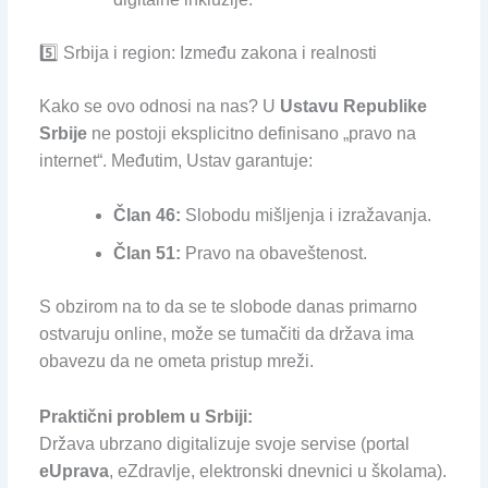
5️⃣ Srbija i region: Između zakona i realnosti
Kako se ovo odnosi na nas? U
Ustavu Republike
Srbije
ne postoji eksplicitno definisano „pravo na
internet“. Međutim, Ustav garantuje:
Član 46:
Slobodu mišljenja i izražavanja.
Član 51:
Pravo na obaveštenost.
S obzirom na to da se te slobode danas primarno
ostvaruju online, može se tumačiti da država ima
obavezu da ne ometa pristup mreži.
Praktični problem u Srbiji:
Država ubrzano digitalizuje svoje servise (portal
eUprava
, eZdravlje, elektronski dnevnici u školama).