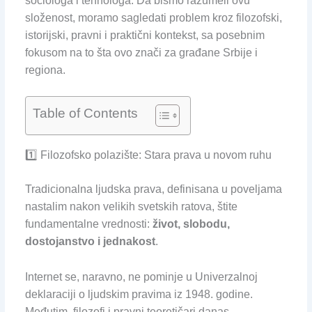
sociologa i tehnologa. Da bismo razumeli ovu
složenost, moramo sagledati problem kroz filozofski,
istorijski, pravni i praktični kontekst, sa posebnim
fokusom na to šta ovo znači za građane Srbije i
regiona.
Table of Contents
1️⃣ Filozofsko polazište: Stara prava u novom ruhu
Tradicionalna ljudska prava, definisana u poveljama
nastalim nakon velikih svetskih ratova, štite
fundamentalne vrednosti:
život, slobodu,
dostojanstvo i jednakost
.
Internet se, naravno, ne pominje u Univerzalnoj
deklaraciji o ljudskim pravima iz 1948. godine.
Međutim, filozofi i pravni teoretičari danas