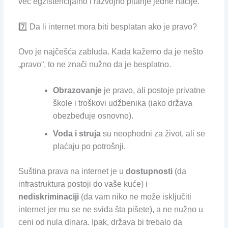
već egzistencijalno i razvojno pitanje jedne nacije.
7️⃣ Da li internet mora biti besplatan ako je pravo?
Ovo je najčešća zabluda. Kada kažemo da je nešto
„pravo“, to ne znači nužno da je besplatno.
Obrazovanje
je pravo, ali postoje privatne
škole i troškovi udžbenika (iako država
obezbeđuje osnovno).
Voda i struja
su neophodni za život, ali se
plaćaju po potrošnji.
Suština prava na internet je u
dostupnosti
(da
infrastruktura postoji do vaše kuće) i
nediskriminaciji
(da vam niko ne može isključiti
internet jer mu se ne sviđa šta pišete), a ne nužno u
ceni od nula dinara. Ipak, država bi trebalo da