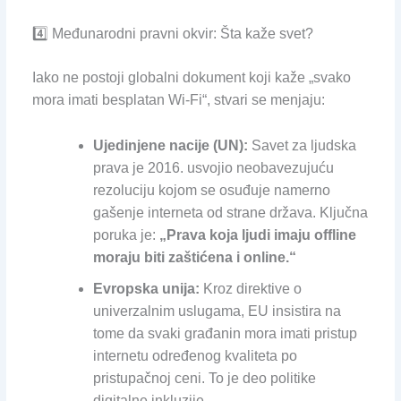
4️⃣ Međunarodni pravni okvir: Šta kaže svet?
Iako ne postoji globalni dokument koji kaže „svako
mora imati besplatan Wi-Fi“, stvari se menjaju:
Ujedinjene nacije (UN):
Savet za ljudska
prava je 2016. usvojio neobavezujuću
rezoluciju kojom se osuđuje namerno
gašenje interneta od strane država. Ključna
poruka je:
„Prava koja ljudi imaju offline
moraju biti zaštićena i online.“
Evropska unija:
Kroz direktive o
univerzalnim uslugama, EU insistira na
tome da svaki građanin mora imati pristup
internetu određenog kvaliteta po
pristupačnoj ceni. To je deo politike
digitalne inkluzije.