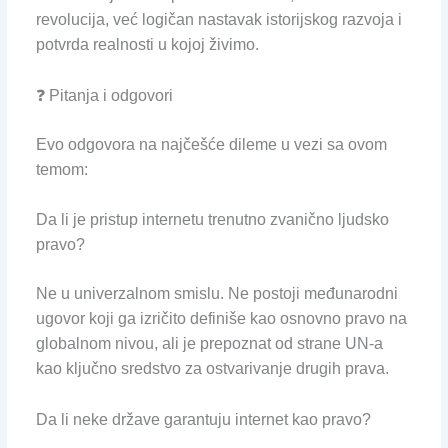
revolucija, već logičan nastavak istorijskog razvoja i
potvrda realnosti u kojoj živimo.
❓ Pitanja i odgovori
Evo odgovora na najčešće dileme u vezi sa ovom
temom:
Da li je pristup internetu trenutno zvanično ljudsko
pravo?
Ne u univerzalnom smislu. Ne postoji međunarodni
ugovor koji ga izričito definiše kao osnovno pravo na
globalnom nivou, ali je prepoznat od strane UN-a
kao ključno sredstvo za ostvarivanje drugih prava.
Da li neke države garantuju internet kao pravo?