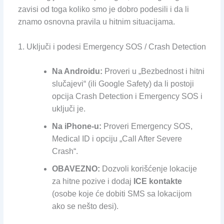
zavisi od toga koliko smo je dobro podesili i da li
znamo osnovna pravila u hitnim situacijama.
1. Uključi i podesi Emergency SOS / Crash Detection
Na Androidu:
Proveri u „Bezbednost i hitni
slučajevi“ (ili Google Safety) da li postoji
opcija Crash Detection i Emergency SOS i
uključi je.
Na iPhone-u:
Proveri Emergency SOS,
Medical ID i opciju „Call After Severe
Crash“.
OBAVEZNO:
Dozvoli korišćenje lokacije
za hitne pozive i dodaj
ICE kontakte
(osobe koje će dobiti SMS sa lokacijom
ako se nešto desi).