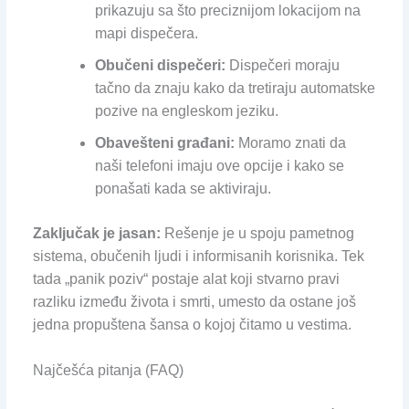
prikazuju sa što preciznijom lokacijom na
mapi dispečera.
Obučeni dispečeri:
Dispečeri moraju
tačno da znaju kako da tretiraju automatske
pozive na engleskom jeziku.
Obavešteni građani:
Moramo znati da
naši telefoni imaju ove opcije i kako se
ponašati kada se aktiviraju.
Zaključak je jasan:
Rešenje je u spoju pametnog
sistema, obučenih ljudi i informisanih korisnika. Tek
tada „panik poziv“ postaje alat koji stvarno pravi
razliku između života i smrti, umesto da ostane još
jedna propuštena šansa o kojoj čitamo u vestima.
Najčešća pitanja (FAQ)