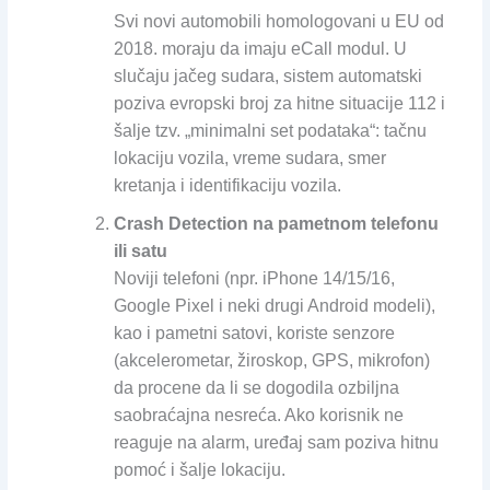
Svi novi automobili homologovani u EU od
2018. moraju da imaju eCall modul. U
slučaju jačeg sudara, sistem automatski
poziva evropski broj za hitne situacije 112 i
šalje tzv. „minimalni set podataka“: tačnu
lokaciju vozila, vreme sudara, smer
kretanja i identifikaciju vozila.
Crash Detection na pametnom telefonu
ili satu
Noviji telefoni (npr. iPhone 14/15/16,
Google Pixel i neki drugi Android modeli),
kao i pametni satovi, koriste senzore
(akcelerometar, žiroskop, GPS, mikrofon)
da procene da li se dogodila ozbiljna
saobraćajna nesreća. Ako korisnik ne
reaguje na alarm, uređaj sam poziva hitnu
pomoć i šalje lokaciju.