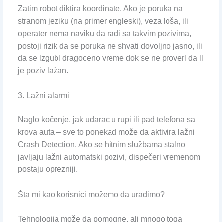
Zatim robot diktira koordinate. Ako je poruka na
stranom jeziku (na primer engleski), veza loša, ili
operater nema naviku da radi sa takvim pozivima,
postoji rizik da se poruka ne shvati dovoljno jasno, ili
da se izgubi dragoceno vreme dok se ne proveri da li
je poziv lažan.
3. Lažni alarmi
Naglo kočenje, jak udarac u rupi ili pad telefona sa
krova auta – sve to ponekad može da aktivira lažni
Crash Detection. Ako se hitnim službama stalno
javljaju lažni automatski pozivi, dispečeri vremenom
postaju oprezniji.
Šta mi kao korisnici možemo da uradimo?
Tehnologija može da pomogne, ali mnogo toga