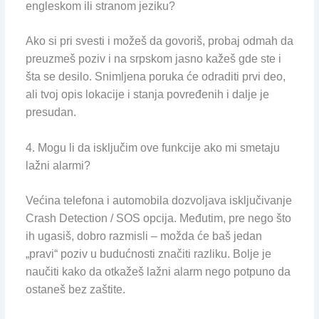
engleskom ili stranom jeziku?
Ako si pri svesti i možeš da govoriš, probaj odmah da
preuzmeš poziv i na srpskom jasno kažeš gde ste i
šta se desilo. Snimljena poruka će odraditi prvi deo,
ali tvoj opis lokacije i stanja povređenih i dalje je
presudan.
4. Mogu li da isključim ove funkcije ako mi smetaju
lažni alarmi?
Većina telefona i automobila dozvoljava isključivanje
Crash Detection / SOS opcija. Međutim, pre nego što
ih ugasiš, dobro razmisli – možda će baš jedan
„pravi“ poziv u budućnosti značiti razliku. Bolje je
naučiti kako da otkažeš lažni alarm nego potpuno da
ostaneš bez zaštite.