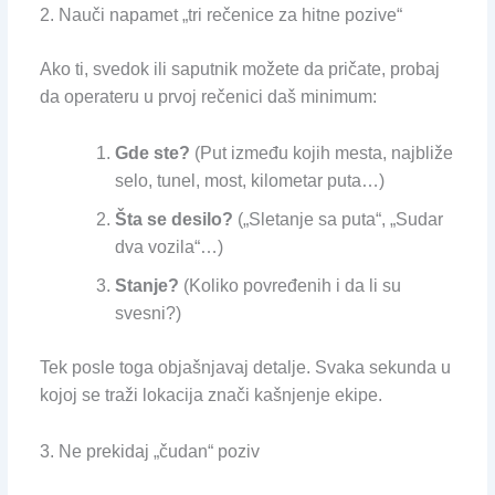
2. Nauči napamet „tri rečenice za hitne pozive“
Ako ti, svedok ili saputnik možete da pričate, probaj
da operateru u prvoj rečenici daš minimum:
Gde ste?
(Put između kojih mesta, najbliže
selo, tunel, most, kilometar puta…)
Šta se desilo?
(„Sletanje sa puta“, „Sudar
dva vozila“…)
Stanje?
(Koliko povređenih i da li su
svesni?)
Tek posle toga objašnjavaj detalje. Svaka sekunda u
kojoj se traži lokacija znači kašnjenje ekipe.
3. Ne prekidaj „čudan“ poziv