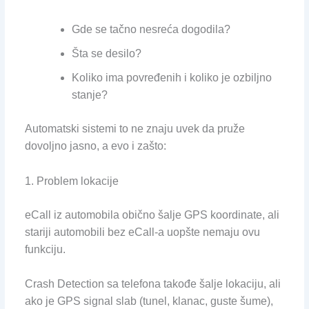
Gde se tačno nesreća dogodila?
Šta se desilo?
Koliko ima povređenih i koliko je ozbiljno
stanje?
Automatski sistemi to ne znaju uvek da pruže
dovoljno jasno, a evo i zašto:
1. Problem lokacije
eCall iz automobila obično šalje GPS koordinate, ali
stariji automobili bez eCall-a uopšte nemaju ovu
funkciju.
Crash Detection sa telefona takođe šalje lokaciju, ali
ako je GPS signal slab (tunel, klanac, guste šume),