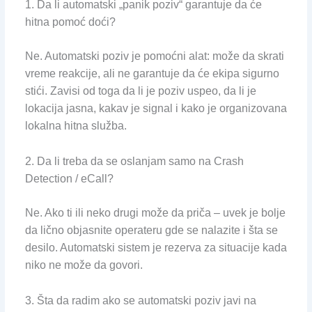
1. Da li automatski „panik poziv“ garantuje da će
hitna pomoć doći?
Ne. Automatski poziv je pomoćni alat: može da skrati
vreme reakcije, ali ne garantuje da će ekipa sigurno
stići. Zavisi od toga da li je poziv uspeo, da li je
lokacija jasna, kakav je signal i kako je organizovana
lokalna hitna služba.
2. Da li treba da se oslanjam samo na Crash
Detection / eCall?
Ne. Ako ti ili neko drugi može da priča – uvek je bolje
da lično objasnite operateru gde se nalazite i šta se
desilo. Automatski sistem je rezerva za situacije kada
niko ne može da govori.
3. Šta da radim ako se automatski poziv javi na