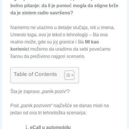
bolno pitanje: da li je pomoć mogla da stigne brže
da je sistem radio savršeno?
Namerno ne ulazimo u detalje slučaja, niti u imena.
Umesto toga, ovo je tekst o tehnologiji – šta ona
realno može, gde su joj granice i šta
MI kao
korisnici
možemo da uradimo da sebi povećamo
šansu da preživimo najgori scenario.
Table of Contents
Šta je zapravo „panik poziv“?
Pod „panik pozivom“ najčešće se danas misli na
jedan od ova tri tehnološka scenarija:
eCall u automobilu