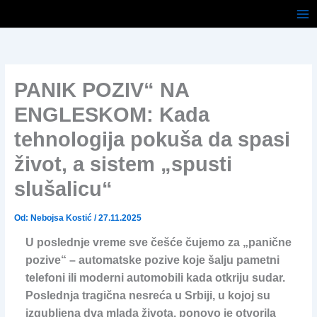
Pređi
na
sadržaj
PANIK POZIV“ NA
ENGLESKOM: Kada
tehnologija pokuša da spasi
život, a sistem „spusti
slušalicu“
Od:
Nebojsa Kostić
/
27.11.2025
U poslednje vreme sve češće čujemo za „panične
pozive“ – automatske pozive koje šalju pametni
telefoni ili moderni automobili kada otkriju sudar.
Poslednja tragična nesreća u Srbiji, u kojoj su
izgubljena dva mlada života, ponovo je otvorila