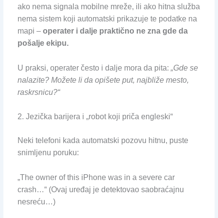
ako nema signala mobilne mreže, ili ako hitna služba
nema sistem koji automatski prikazuje te podatke na
mapi –
operater i dalje praktično ne zna gde da
pošalje ekipu.
U praksi, operater često i dalje mora da pita:
„Gde se
nalazite? Možete li da opišete put, najbliže mesto,
raskrsnicu?“
2. Jezička barijera i „robot koji priča engleski“
Neki telefoni kada automatski pozovu hitnu, puste
snimljenu poruku:
„The owner of this iPhone was in a severe car
crash…“ (Ovaj uređaj je detektovao saobraćajnu
nesreću…)