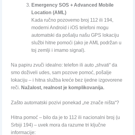
Emergency SOS + Advanced Mobile
Location (AML)
Kada ručno pozovemo broj 112 ili 194,
moderni Android i iOS telefoni mogu
automatski da pošalju našu GPS lokaciju
službi hitne pomoći (ako je AML podržan u
toj zemlji i imamo signal).
Na papiru zvuči idealno: telefon ili auto „shvati“ da
smo doživeli udes, sam pozove pomoć, pošalje
lokaciju – i hitna služba kreće bez ijedne izgovorene
reči.
Nažalost, realnost je komplikovanija.
Zašto automatski pozivi ponekad „ne znače ništa“?
Hitna pomoć – bilo da je to 112 ili nacionalni broj (u
Srbiji 194) – uvek mora da razume tri ključne
informacije: