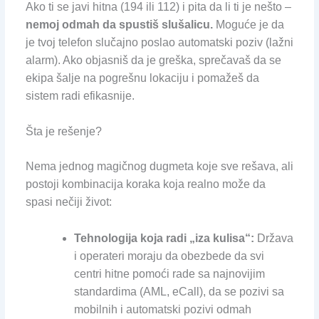
Ako ti se javi hitna (194 ili 112) i pita da li ti je nešto –
nemoj odmah da spustiš slušalicu.
Moguće je da
je tvoj telefon slučajno poslao automatski poziv (lažni
alarm). Ako objasniš da je greška, sprečavaš da se
ekipa šalje na pogrešnu lokaciju i pomažeš da
sistem radi efikasnije.
Šta je rešenje?
Nema jednog magičnog dugmeta koje sve rešava, ali
postoji kombinacija koraka koja realno može da
spasi nečiji život:
Tehnologija koja radi „iza kulisa“:
Država
i operateri moraju da obezbede da svi
centri hitne pomoći rade sa najnovijim
standardima (AML, eCall), da se pozivi sa
mobilnih i automatski pozivi odmah