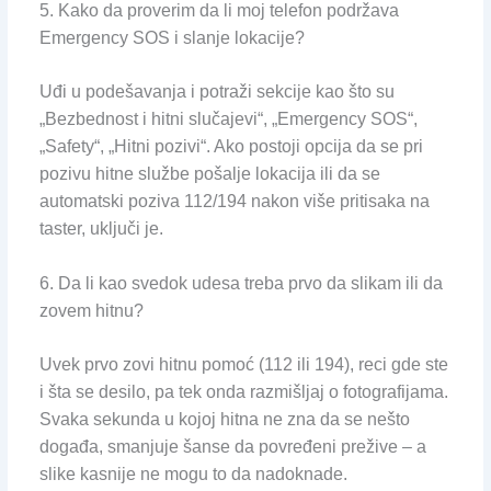
5. Kako da proverim da li moj telefon podržava
Emergency SOS i slanje lokacije?
Uđi u podešavanja i potraži sekcije kao što su
„Bezbednost i hitni slučajevi“, „Emergency SOS“,
„Safety“, „Hitni pozivi“. Ako postoji opcija da se pri
pozivu hitne službe pošalje lokacija ili da se
automatski poziva 112/194 nakon više pritisaka na
taster, uključi je.
6. Da li kao svedok udesa treba prvo da slikam ili da
zovem hitnu?
Uvek prvo zovi hitnu pomoć (112 ili 194), reci gde ste
i šta se desilo, pa tek onda razmišljaj o fotografijama.
Svaka sekunda u kojoj hitna ne zna da se nešto
događa, smanjuje šanse da povređeni prežive – a
slike kasnije ne mogu to da nadoknade.