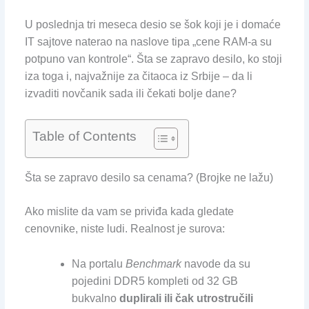
U poslednja tri meseca desio se šok koji je i domaće
IT sajtove naterao na naslove tipa „cene RAM-a su
potpuno van kontrole“. Šta se zapravo desilo, ko stoji
iza toga i, najvažnije za čitaoca iz Srbije – da li
izvaditi novčanik sada ili čekati bolje dane?
Table of Contents
Šta se zapravo desilo sa cenama? (Brojke ne lažu)
Ako mislite da vam se priviđa kada gledate
cenovnike, niste ludi. Realnost je surova:
Na portalu
Benchmark
navode da su
pojedini DDR5 kompleti od 32 GB
bukvalno
duplirali ili čak utrostručili