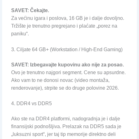
SAVET: Čekajte.
Za većinu igara i poslova, 16 GB je i dalje dovoljno.
Tržište je trenutno pregrejano i plaćate „porez na
paniku“.
3. Ciljate 64 GB+ (Workstation / High-End Gaming)
SAVET: Izbegavajte kupovinu ako nije za posao.
Ovo je trenutno najgori segment. Cene su apsurdne.
Ako vam to ne donosi novac (video montaža,
renderovanje), strpite se do druge polovine 2026.
4. DDR4 vs DDR5
Ako ste na DDR4 platformi, nadogradnja je i dalje
finansijski podnošljiva. Prelazak na DDR5 sada je
„luksuzni sport“, jer taj tip memorije direktno deli