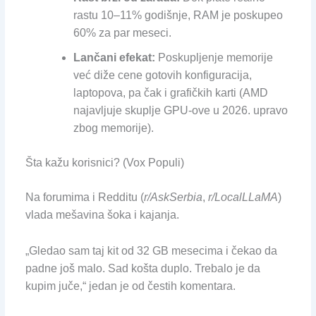
rastu 10–11% godišnje, RAM je poskupeo
60% za par meseci.
Lančani efekat:
Poskupljenje memorije
već diže cene gotovih konfiguracija,
laptopova, pa čak i grafičkih karti (AMD
najavljuje skuplje GPU-ove u 2026. upravo
zbog memorije).
Šta kažu korisnici? (Vox Populi)
Na forumima i Redditu (
r/AskSerbia
,
r/LocalLLaMA
)
vlada mešavina šoka i kajanja.
„Gledao sam taj kit od 32 GB mesecima i čekao da
padne još malo. Sad košta duplo. Trebalo je da
kupim juče,“ jedan je od čestih komentara.