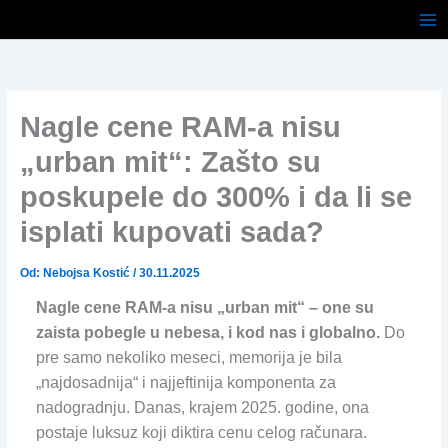
Pređi
na
sadržaj
Nagle cene RAM-a nisu
„urban mit“: Zašto su
poskupele do 300% i da li se
isplati kupovati sada?
Od:
Nebojsa Kostić
/
30.11.2025
Nagle cene RAM-a nisu „urban mit“ – one su
zaista pobegle u nebesa, i kod nas i globalno.
Do
pre samo nekoliko meseci, memorija je bila
„najdosadnija“ i najjeftinija komponenta za
nadogradnju. Danas, krajem 2025. godine, ona
postaje luksuz koji diktira cenu celog računara.