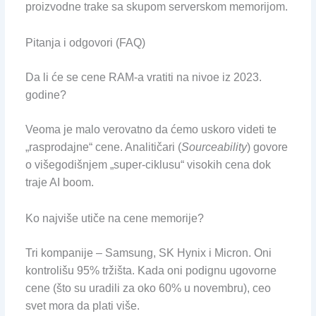
proizvodne trake sa skupom serverskom memorijom.
Pitanja i odgovori (FAQ)
Da li će se cene RAM-a vratiti na nivoe iz 2023.
godine?
Veoma je malo verovatno da ćemo uskoro videti te
„rasprodajne“ cene. Analitičari (
Sourceability
) govore
o višegodišnjem „super-ciklusu“ visokih cena dok
traje AI boom.
Ko najviše utiče na cene memorije?
Tri kompanije – Samsung, SK Hynix i Micron. Oni
kontrolišu 95% tržišta. Kada oni podignu ugovorne
cene (što su uradili za oko 60% u novembru), ceo
svet mora da plati više.