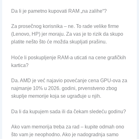
Da li je pametno kupovati RAM „na zalihe“?
Za prosečnog korisnika – ne. To rade velike firme
(Lenovo, HP) jer moraju. Za vas je to rizik da skupo
platite nešto što će možda skupljati prašinu.
Hoće li poskupljenje RAM-a uticati na cene grafičkih
kartica?
Da. AMD je već najavio povećanje cena GPU-ova za
najmanje 10% u 2026. godini, prvenstveno zbog
skuplje memorije koja se ugrađuje u njih.
Da li da kupujem sada ili da čekam sledeću godinu?
Ako vam memorija treba za rad – kupite odmah ono
što vam je neophodno. Ako je nadogradnja samo