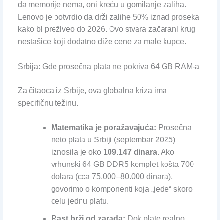
da memorije nema, oni kreću u gomilanje zaliha.
Lenovo je potvrdio da drži zalihe 50% iznad proseka
kako bi preživeo do 2026. Ovo stvara začarani krug
nestašice koji dodatno diže cene za male kupce.
Srbija: Gde prosečna plata ne pokriva 64 GB RAM-a
Za čitaoca iz Srbije, ova globalna kriza ima
specifičnu težinu.
Matematika je poražavajuća:
Prosečna
neto plata u Srbiji (septembar 2025)
iznosila je oko
109.147 dinara
. Ako
vrhunski 64 GB DDR5 komplet košta 700
dolara (cca 75.000–80.000 dinara),
govorimo o komponenti koja „jede“ skoro
celu jednu platu.
Rast brži od zarada:
Dok plate realno