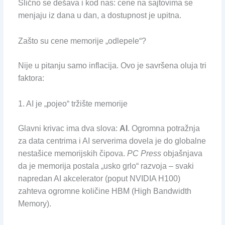
Slično se dešava i kod nas: cene na sajtovima se
menjaju iz dana u dan, a dostupnost je upitna.
Zašto su cene memorije „odlepele“?
Nije u pitanju samo inflacija. Ovo je savršena oluja tri
faktora:
1. AI je „pojeo“ tržište memorije
Glavni krivac ima dva slova:
AI
. Ogromna potražnja
za data centrima i AI serverima dovela je do globalne
nestašice memorijskih čipova.
PC Press
objašnjava
da je memorija postala „usko grlo“ razvoja – svaki
napredan AI akcelerator (poput NVIDIA H100)
zahteva ogromne količine HBM (High Bandwidth
Memory).