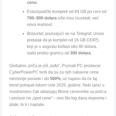
cenu
.
Entuzijastički kompleti od 64 GB po ceni od
700–900 dolara
više nisu izuzetak, već
nova realnost.
Bizportal
, pozivajući se na
Telegraf
, iznosi
podatak da je komplet od 16 GB DDR5,
koji je u avgustu koštao oko 80 dolara,
sada probio granicu od
300 dolara
.
Globalno, priča je još „luđa“. Poznati PC prodavac
CyberPowerPC
tvrdi da su za njih nabavne cene
memorije porasle i do
500%
, uz najavu da će taj
trend potrajati tokom cele 2026. godine. Neki lanci u
inostranstvu čak uklanjaju fiksne cenovnike sa polica
i prelaze na „spot cene“ – ono što tog dana dopreme i
plate, to ti i naplate.