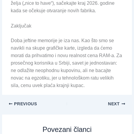
želja („nice to have“), sačekajte kraj 2026. godine
kada se očekuje otvaranje novih fabrika.
Zaključak
Doba jeftine memorije je iza nas. Kao što smo se
navikli na skupe grafičke karte, izgleda da ćemo
morati da prihvatimo i novu realnost cena RAM-a. Za
prosečnog korisnika u Srbiji, savet je jednostavan:
ne odlažite neophodnu kupovinu, ali ne bacajte
novac na egzotiku, jer u tehnološkom ratu velikih
sila, cenu uvek plaća krajnji kupac.
PREVIOUS
NEXT
Povezani članci