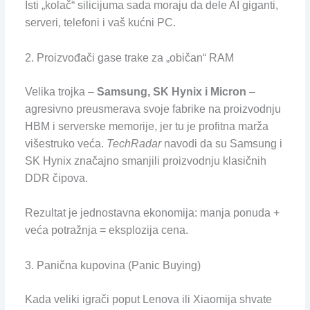
Isti „kolač“ silicijuma sada moraju da dele AI giganti,
serveri, telefoni i vaš kućni PC.
2. Proizvođači gase trake za „običan“ RAM
Velika trojka –
Samsung, SK Hynix i Micron
–
agresivno preusmerava svoje fabrike na proizvodnju
HBM i serverske memorije, jer tu je profitna marža
višestruko veća.
TechRadar
navodi da su Samsung i
SK Hynix značajno smanjili proizvodnju klasičnih
DDR čipova.
Rezultat je jednostavna ekonomija: manja ponuda +
veća potražnja = eksplozija cena.
3. Panična kupovina (Panic Buying)
Kada veliki igrači poput Lenova ili Xiaomija shvate