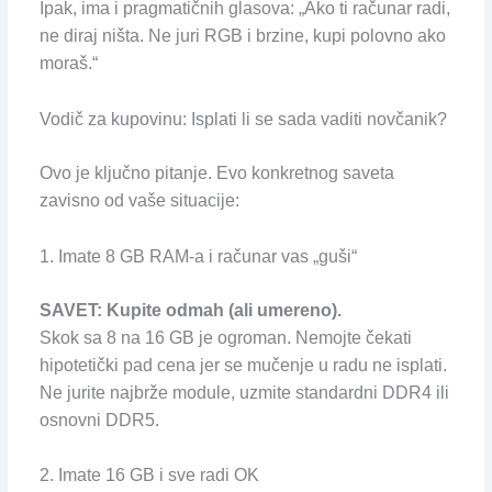
Ipak, ima i pragmatičnih glasova: „Ako ti računar radi,
ne diraj ništa. Ne juri RGB i brzine, kupi polovno ako
moraš.“
Vodič za kupovinu: Isplati li se sada vaditi novčanik?
Ovo je ključno pitanje. Evo konkretnog saveta
zavisno od vaše situacije:
1. Imate 8 GB RAM-a i računar vas „guši“
SAVET: Kupite odmah (ali umereno).
Skok sa 8 na 16 GB je ogroman. Nemojte čekati
hipotetički pad cena jer se mučenje u radu ne isplati.
Ne jurite najbrže module, uzmite standardni DDR4 ili
osnovni DDR5.
2. Imate 16 GB i sve radi OK