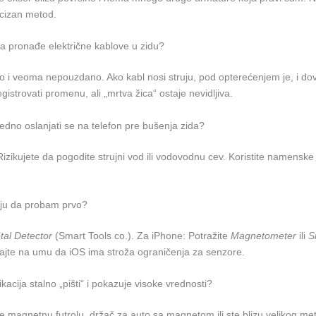
cizan metod.
da pronađe električne kablove u zidu?
 i veoma nepouzdano. Ako kabl nosi struju, pod opterećenjem je, i dovo
istrovati promenu, ali „mrtva žica“ ostaje nevidljiva.
bedno oslanjati se na telefon pre bušenja zida?
izikujete da pogodite strujni vod ili vodovodnu cev. Koristite namenske
ciju da probam prvo?
tal Detector
(Smart Tools co.). Za iPhone: Potražite
Magnetometer
ili
S
imajte na umu da iOS ima stroža ograničenja za senzore.
ikacija stalno „pišti“ i pokazuje visoke vrednosti?
e magnetnu futrolu, držač za auto sa magnetom ili ste blizu velikog me