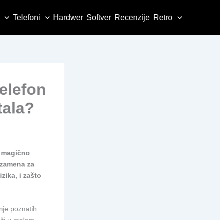
Telefoni
Hardwer
Softver
Recenzije
Retro
telefon
tala?
on magično
a zamena za
izika, i zašto
nje poznatih