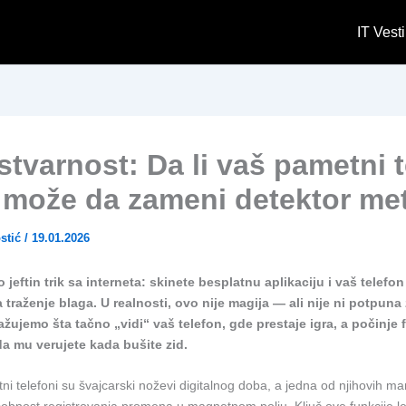
IT Vesti
i stvarnost: Da li vaš pametni 
a može da zameni detektor me
stić
/
19.01.2026
o jeftin trik sa interneta: skinete besplatnu aplikaciju i vaš telef
a traženje blaga. U realnosti, ovo nije magija — ali nije ni potpun
tražujemo šta tačno „vidi“ vaš telefon, gde prestaje igra, a počinje f
da mu verujete kada bušite zid.
i telefoni su švajcarski noževi digitalnog doba, a jedna od njihovih ma