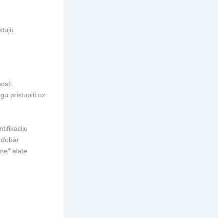
ktuju
osti.
u pristupiti uz
tifikaciju
e dobar
tne“ alate