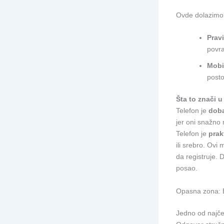
Ovde dolazimo d
Pravi
povra
Mobil
post
Šta to znači u
Telefon je
dob
jer oni snažno
Telefon je
prak
ili srebro. Ovi
da registruje. 
posao.
Opasna zona: El
Jedno od najčeš