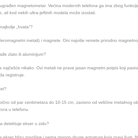
građen magnetometar. Većina modernih telefona ga ima zbog funkcij
, ali kod nekih ultra-jeftinih modela može izostati.
najbolje „hvata“?
(feromagnetni metali) i magnete. Oni najviše remete prirodno magnetno
ađe zlato ili aluminijum?
 najčešće nikako. Ovi metali ne prave jasan magnetni potpis koji pasiv
a registruje.
met?
pično od par centimetara do 10-15 cm, zavisno od veličine metalnog obj
zora u telefonu.
a detektuje ekser u zidu?
e ekser blizu površine i nema mnogo druge armature koja pravi šum. N