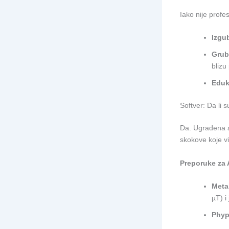
Iako nije profe
Izgu
Grub
blizu
Eduk
Softver: Da li
Da. Ugrađena a
skokove koje vi
Preporuke za 
Metal
µT) i
Phyp