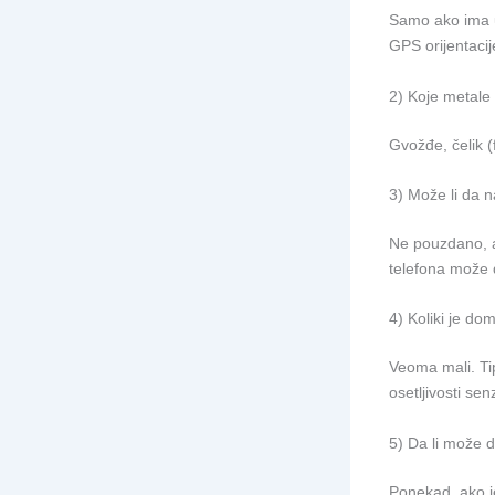
Samo ako ima u
GPS orijentacije
2) Koje metale 
Gvožđe, čelik 
3) Može li da n
Ne pouzdano, a
telefona može d
4) Koliki je do
Veoma mali. Ti
osetljivosti sen
5) Da li može d
Ponekad, ako j