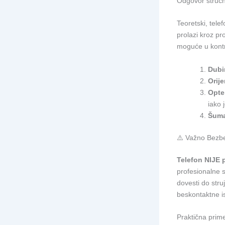
Odgovor stručn
Teoretski, tel
prolazi kroz pr
moguće u kontr
Dubi
Orije
Opte
iako 
Šum
⚠️ Važno Bezb
Telefon NIJE p
profesionalne 
dovesti do stru
beskontaktne i
Praktična prime