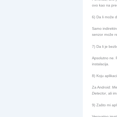
ovo kao na pre
6) Da li može 
Samo indirektno
senzor može reg
7) Da li je bez
Apsolutno ne. R
instalacija.
8) Koju aplika
Za Android:
Me
Detector
, ali 
9) Zašto mi apl
Verovatno imat