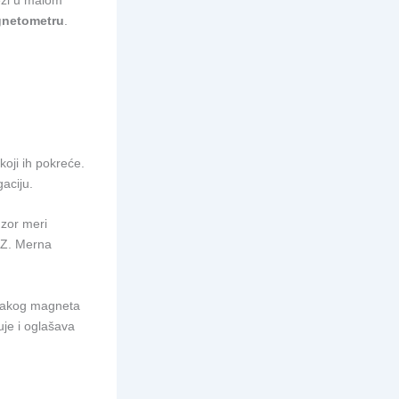
eži u malom
netometru
.
oji ih pokreće.
aciju.
nzor meri
, Z. Merna
i jakog magneta
uje i oglašava