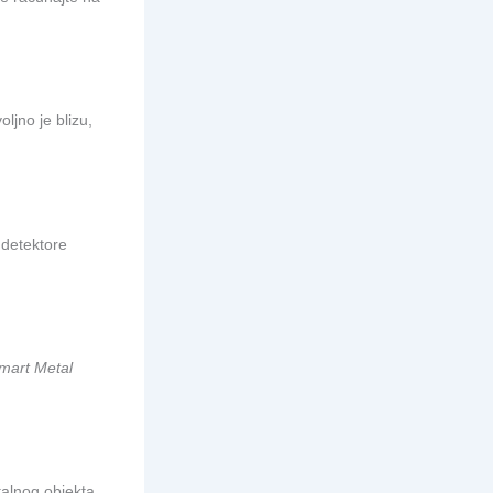
ljno je blizu,
 detektore
mart Metal
talnog objekta,