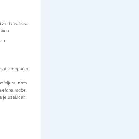
zid i analizira
ubinu.
ne u
, kao i magneta,
minijum, zlato
 telefona može
a je uzaludan