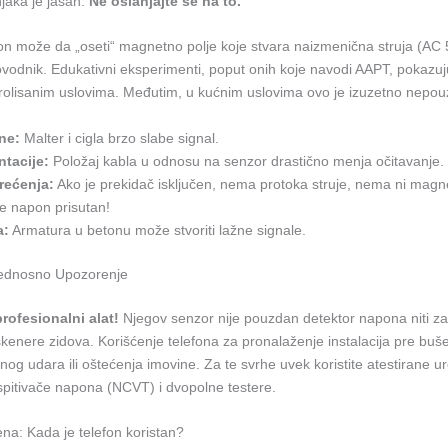
jaka je jasan:
Ne oslanjajte se na to.
efon može da „oseti“ magnetno polje koje stvara naizmenična struja (AC
ovodnik. Edukativni eksperimenti, poput onih koje navodi AAPT, pokazuj
olisanim uslovima. Međutim, u kućnim uslovima ovo je izuzetno nepo
ne:
Malter i cigla brzo slabe signal.
ntacije:
Položaj kabla u odnosu na senzor drastično menja očitavanje.
rećenja:
Ako je prekidač isključen, nema protoka struje, nema ni magn
je napon prisutan!
a:
Armatura u betonu može stvoriti lažne signale.
ednosno Upozorenje
rofesionalni alat!
Njegov senzor nije pouzdan detektor napona niti 
skenere zidova. Korišćenje telefona za pronalaženje instalacija pre bu
jnog udara ili oštećenja imovine. Za te svrhe uvek koristite atestirane u
spitivače napona (NCVT) i dvopolne testere.
na: Kada je telefon koristan?