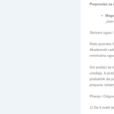
Preporuke za 
Magn
„inte
Skriveni ugao:
Malo poznata či
Akademski rado
minimalna ogra
Ovi podaci se t
uređaja, ili pr
podsetnik da pa
prepune rekla
Pitanja i Odgo
1) Da li svaki 