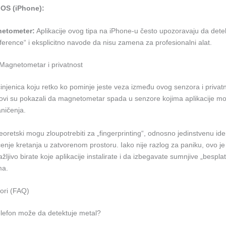
iOS (iPhone):
etometer:
Aplikacije ovog tipa na iPhone-u često upozoravaju da dete
rference“ i eksplicitno navode da nisu zamena za profesionalni alat.
 Magnetometar i privatnost
njenica koju retko ko pominje jeste veza između ovog senzora i privatn
vi su pokazali da magnetometar spada u senzore kojima aplikacije mog
ničenja.
eoretski mogu zloupotrebiti za „fingerprinting“, odnosno jedinstvenu iden
aćenje kretanja u zatvorenom prostoru. Iako nije razlog za paniku, ovo j
žljivo birate koje aplikacije instalirate i da izbegavate sumnjive „bespla
ma.
vori (FAQ)
telefon može da detektuje metal?