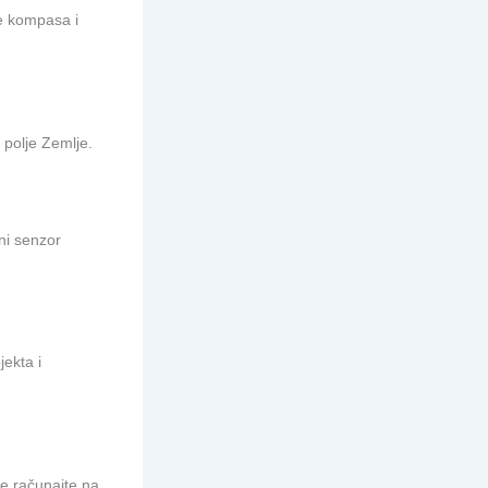
e kompasa i
 polje Zemlje.
ni senzor
ekta i
e računajte na