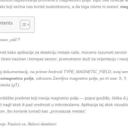
osobnost registrovanja promena u magnetnom polju. Ključ ove funkcije l
lu koji većina nas koristi svakodnevno, a da toga nismo ni svesni:
mag
ntents
ravo „vidi“?
eli kako aplikacije za detekciju metala rade, moramo razumeti senzor k
esto nazivan i kompas senzor, prvenstveno služi za orijentaciju i navig
j dokumentaciji, na primer Android
TYPE_MAGNETIC_FIELD
, ovaj se
eomagnetno polje
, odnosno Zemljino magnetno polje, po tri ose: X, Y
otesla (µT).
približite predmet koji menja magnetno polje — poput gvožđa, čelika il
 nagli skok ili pad vrednosti u mikroteslama. Aplikacija taj skok vizueliz
om, što korisnik tumači kao „pronalazak metala“.
je: Pasivni vs. Aktivni detektori