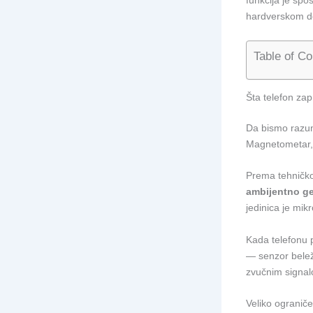
funkcija je sp
hardverskom de
Table of Co
Šta telefon zap
Da bismo razum
Magnetometar, č
Prema tehničko
ambijentno g
jedinica je mikr
Kada telefonu 
— senzor beleži
zvučnim signal
Veliko ograničen