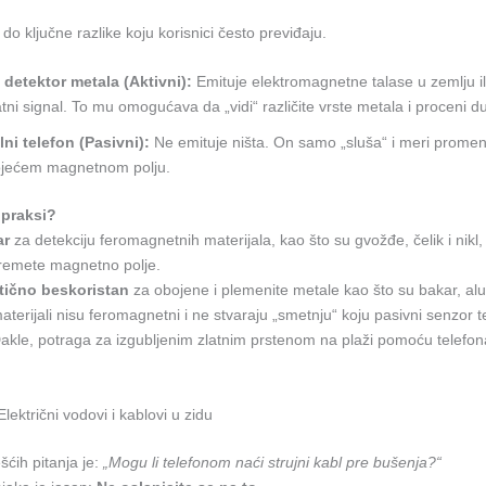
o ključne razlike koju korisnici često previđaju.
 detektor metala (Aktivni):
Emituje elektromagnetne talase u zemlju ili 
tni signal. To mu omogućava da „vidi“ različite vrste metala i proceni d
ni telefon (Pasivni):
Ne emituje ništa. On samo „sluša“ i meri prome
ojećem magnetnom polju.
 praksi?
ar
za detekciju feromagnetnih materijala, kao što su gvožđe, čelik i nikl
 remete magnetno polje.
tično beskoristan
za obojene i plemenite metale kao što su bakar, alu
 materijali nisu feromagnetni i ne stvaraju „smetnju“ koju pasivni senzor
Dakle, potraga za izgubljenim zlatnim prstenom na plaži pomoću telefon
ektrični vodovi i kablovi u zidu
ćih pitanja je:
„Mogu li telefonom naći strujni kabl pre bušenja?“