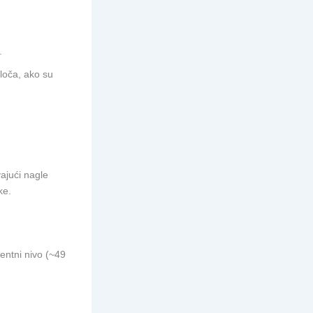
.
ploča, ako su
ajući nagle
ke.
entni nivo (~49