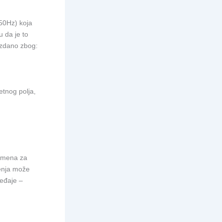
 50Hz) koja
u da je to
uzdano zbog:
etnog polja,
zamena za
šenja može
ređaje –