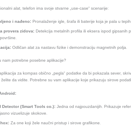
sionalni alat, telefon ima svoje stvarne „use-case“ scenarije:
bljeno i nađeno:
Pronalaženje igle, šrafa ili baterije koja je pala u tepih
a provera zidova:
Detekcija metalnih profila ili eksera ispod gipsanih 
 površine.
acija:
Odličan alat za nastavu fizike i demonstraciju magnetnih polja.
 su nam potrebne posebne aplikacije?
plikacija za kompas obično „pegla“ podatke da bi pokazala sever, skriv
 želite da vidite. Potrebne su vam aplikacije koje prikazuju sirove podat
Android:
 Detector (Smart Tools co.):
Jedna od najpouzdanijih. Prikazuje refer
 jasno vizuelizuje skokove.
hox:
Za one koji žele naučni pristup i sirove grafikone.