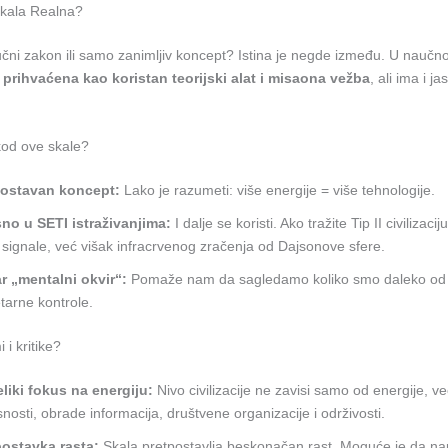
Skala Realna?
učni zakon ili samo zanimljiv koncept? Istina je negde između. U naučnoj
 prihvaćena kao koristan teorijski alat i misaona vežba
, ali ima i ja
kod ove skale?
ostavan koncept:
Lako je razumeti: više energije = više tehnologije.
sno u SETI istraživanjima:
I dalje se koristi. Ako tražite Tip II civilizacij
 signale, već višak infracrvenog zračenja od Dajsonove sfere.
r „mentalni okvir“:
Pomaže nam da sagledamo koliko smo daleko od
tarne kontrole.
 i kritike?
liki fokus na energiju:
Nivo civilizacije ne zavisi samo od energije, ve
snosti, obrade informacija, društvene organizacije i održivosti.
postavka rasta:
Skala pretpostavlja beskonačan rast. Moguće je da n