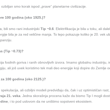
ozbiljan smo korak ispod „prave“ planetarne civilizacije.
pre 100 godina (oko 1925.)?
, bili smo rani industrijski
Tip ~0.6
. Elektrifikacija je bila u toku, ali da
rgije bila je za red veličine manja. To lepo pokazuje koliko je 20. vek 
panziju.
 (Tip ~0.73)?
ija fosilnih goriva i ranih obnovljivih izvora. Imamo globalnu industriju, i
iju, ali još uvek koristimo tek mali deo energije koji dopire do Zemlje 
 za 100 godina (oko 2125.)?
a spekulacija, ali ozbiljni modeli predviđaju da, čak i uz optimističan rast
raja 21. veka
. Jedna skorašnja procena kaže da bismo Tip I mogli dosti
odine
, i to pod uslovom da ne uništimo sopstveni ekosistem.