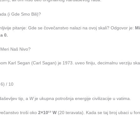
da (i Gde Smo Bili)?
ljivije pitanje: Gde se čovečanstvo nalazi na ovoj skali? Odgovor je:
Mi
pa 0.
 Meri Naš Nivo?
om Karl Segan (Carl Sagan) je 1973. uveo finiju, decimalnu verziju ska
6) / 10
aševljev tip, a
W
je ukupna potrošnja energije civilizacije u vatima.
ečanstvo troši oko
2×10¹³ W
(20 teravata). Kada se taj broj ubaci u fo