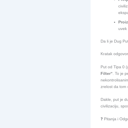
civil
ekspa
Proi
uvek 
Da li je Dug P
Kratak odgovo
Put od Tipa 0 (
Filter“
. To je 
nekontrolisani
zrelost da tom 
Dakle, put je du
civilizaciju, s
❓ Pitanja i Odg