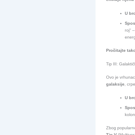
U br
Spos
roj“ 
energ
Pročitajte tak
Tip III: Galaktič
Ovo je vrhunac o
galaksije
, crpe
U br
Spos
kolon
Zbog popularno
Tip V
(Multiver