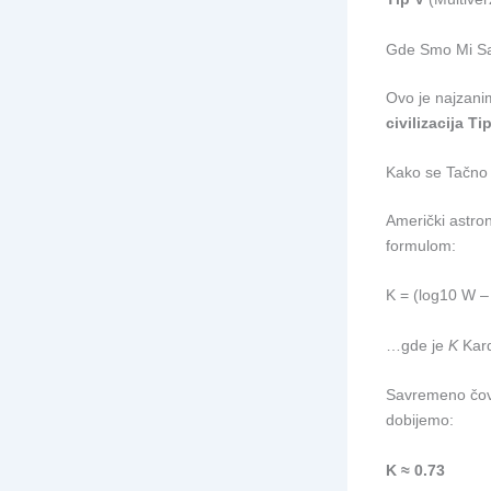
Gde Smo Mi Sa
Ovo je najzanim
civilizacija Ti
Kako se Tačno
Američki astron
formulom:
K = (log10 W – 
…gde je
K
Kard
Savremeno čov
dobijemo:
K ≈ 0.73