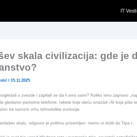
IT Vesti
ev skala civilizacija: gde je
anstvo?
stić
/
15.11.2025
 pogledali u zvezde i zapitali se da li smo sami? Koliko smo zapravo „n
ada gledamo pametne telefone, rakete koje sleću unazad i AI koja piše te
a smo na samom vrhu tehnološke evolucije.
Kardašev skalu, odgovor je prilično prizemljen: nismo ni došli do Tipa I.
k je svet bio usred Hladnog rata i svemirske trke, sovjetski astrofiziča