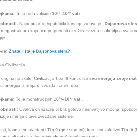
ojkama:
To je reda veličine
10²⁶–10²⁷ vati
.
obnosti:
Najpopularniji hipotetički koncept za ovo je
„Dajsonova sfer
– megastruktura koja bi u potpunosti okružila zvezdu i sakupljala svaki v
ije.
ođe:
Znate li šta je Dajsonova sfera?
ka Civilizacija
riginalne skale. Civilizacija Tipa III kontroliše
svu energiju svoje mat
ći energiju iz milijardi zvezda i crnih rupa.
ojkama:
To je monstruoznih
10³⁶–10³⁷ vati
.
obnosti:
Ovakva civilizacija bi bila gotovo neshvatljivo moćna, sposo
izuje i menja čitave zvezdane sisteme.
sti, kasnije su uvedeni i
Tip 0
(gde smo mi), kao i spekulativni
Tip IV
(
zum), ali oni nisu deo originalnog Kardaševog rada.