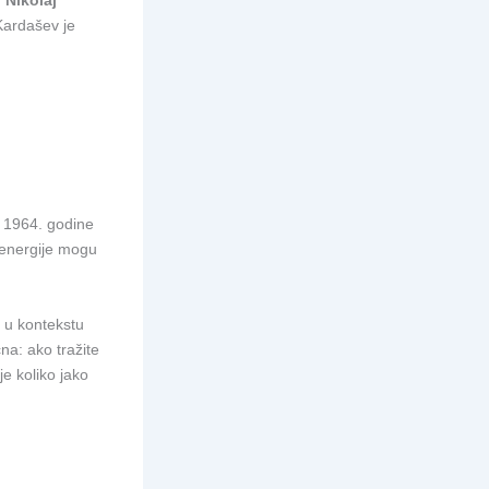
 Kardašev je
e 1964. godine
u energije mogu
, u kontekstu
čna: ako tražite
je koliko jako