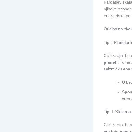
Kardašev skala j
njihove sposobn
energetske pot
Originalna skala
Tip I: Planetarn
Civilizacija Tipa
planeti
. To ne
seizmičku energ
U br
Spos
vreme
Tip II: Stelarna 
Civilizacija Tip
emituje njena