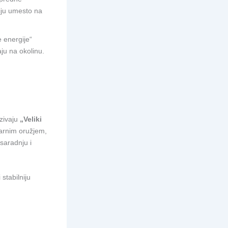
ciju umesto na
e energije“
ju na okolinu.
azivaju
„Veliki
earnim oružjem,
saradnju i
 stabilniju