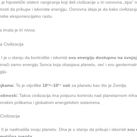
e hipotetički sistem rangiranja koji deli civilizacije u tri osnovna „tipa“
osti da prikupe i iskoriste energiju. Osnovna ideja je da kako civilizacij
rebe eksponencijalno rastu.
 imala je tri nivoa:
a Civilizacija
 I je u stanju da kontroliše i iskoristi
svu energiju dostupnu na svojoj
 znači samo energiju Sunca koja obasjava planetu, već i svu geotermal
iju.
ojkama:
To je otprilike
10¹⁶–10¹⁷ vati
za planetu kao što je Zemlja.
obnosti:
Takva civilizacija ima potpunu kontrolu nad planetarnom infr
nskim prilikama i globalnim energetskim sistemima.
Civilizacija
a II je nadmašila svoju planetu. Ona je u stanju da prikupi i iskoristi
svu 
 matična zvezda
.