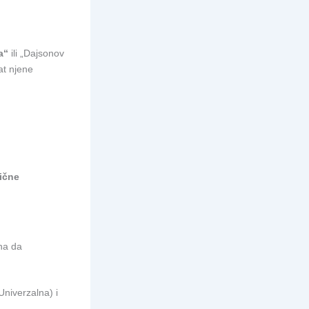
a“
ili „Dajsonov
at njene
ične
bna da
Univerzalna) i