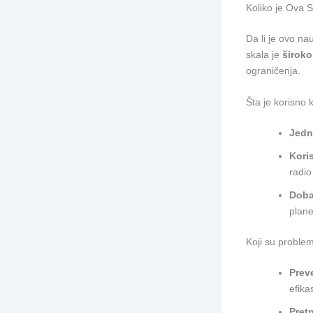
Koliko je Ova 
Da li je ovo na
skala je
široko
ograničenja.
Šta je korisno 
Jedn
Kori
radio
Doba
plane
Koji su problemi
Preve
efika
Pret