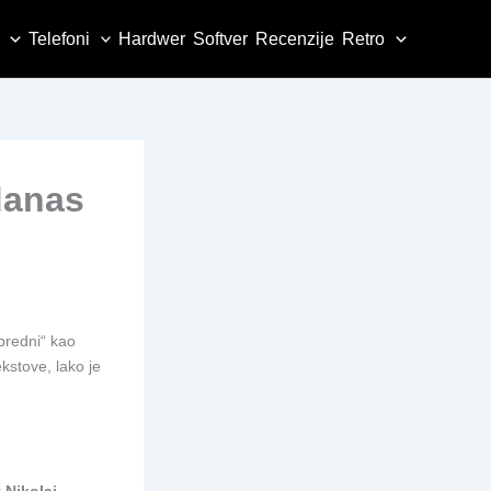
Telefoni
Hardwer
Softver
Recenzije
Retro
 danas
apredni“ kao
kstove, lako je
r
Nikolaj