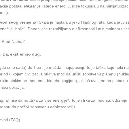
izacije postaju
efikasnije
i štede energiju, ili se fokusiraju na minijaturiza
nziju.
zvod svog vremena:
Skala je nastala u jeku Hladnog rata, kada je „viš
značilo „bolje“. Danas više razmišljamo o efikasnosti i minimalnom utica
ut Pred Nama?
r:
Da, ekstremno dug.
gde smo sada) do Tipa I je možda i najopasniji. To je tačka koju neki n
period u kojem civilizacija otkriva moć da uništi sopstvenu planetu (nukl
m klimatskim promenama, biotehnologijom), ali još uvek nema globalnu 
moći upravlja.
g, ali nije samo „trka za više energije“. To je i trka za mudriju, održiviju i
posobnu da preživi sopstvenu adolescenciju.
ovori (FAQ)