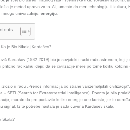
ožio je metod upravo za to. Ali, umesto da meri tehnologiju ili kulturu,
o mnogo univerzalnije:
energiju
.
ntents
t: Ko je Bio Nikolaj Kardašev?
vič Kardašev (1932-2019) bio je sovjetski i ruski radioastronom, koji j
i prilično radikalnu ideju: da se civilizacije mere po tome koliku količin
ut izložio u radu „Prenos informacija od strane vanzemaljskih civilizacija“
a – SETI (Search for Extraterrestrial Intelligence). Poenta je bila prakti
zacije, morate da pretpostavite koliko energije one koriste, jer to određu
u signal. Iz te potrebe nastala je sada čuvena Kardašev skala.
v Skala?