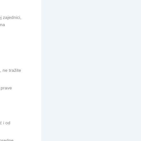
 zajednici,
sna
u, ne tražite
 prave
ć i od
apredne