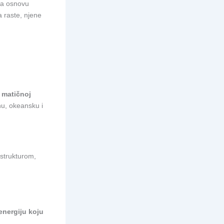
 na osnovu
a raste, njene
 matičnoj
nu, okeansku i
astrukturom,
energiju koju