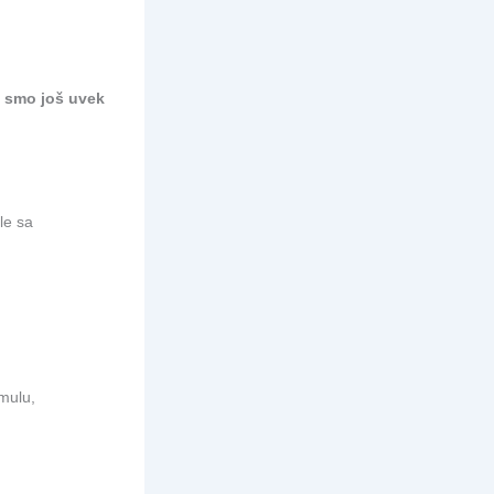
 smo još uvek
le sa
rmulu,