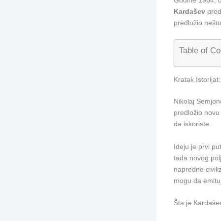
Kardašev
predl
predložio nešt
Table of Co
Kratak Istorija
Nikolaj Semjono
predložio novu 
da iskoriste.
Ideju je prvi p
tada novog polj
napredne civili
mogu da emituj
Šta je Kardaše