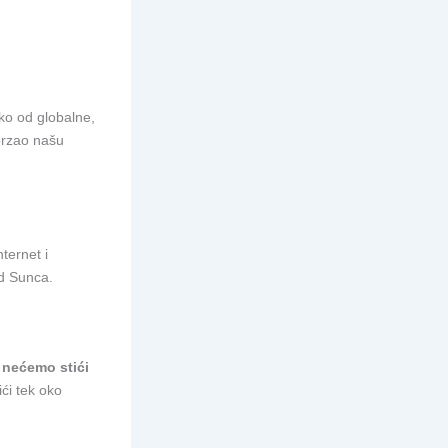
leko od globalne,
ubrzao našu
nternet i
od Sunca.
,
nećemo stići
ći tek oko