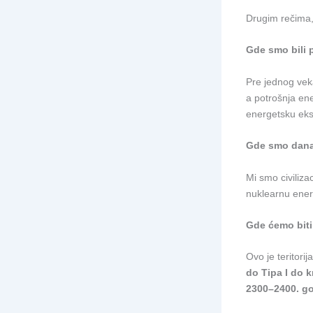
Drugim rečima, 
Gde smo bili 
Pre jednog veka
a potrošnja ene
energetsku eks
Gde smo danas
Mi smo civilizac
nuklearnu energ
Gde ćemo biti
Ovo je teritorij
do Tipa I do k
2300–2400. g