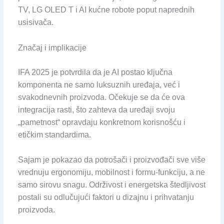
TV, LG OLED T i AI kućne robote poput naprednih
usisivača.
Značaj i implikacije
IFA 2025 je potvrdila da je AI postao ključna
komponenta ne samo luksuznih uređaja, već i
svakodnevnih proizvoda. Očekuje se da će ova
integracija rasti, što zahteva da uređaji svoju
„pametnost“ opravdaju konkretnom korisnošću i
etičkim standardima.
Sajam je pokazao da potrošači i proizvođači sve više
vrednuju ergonomiju, mobilnost i formu-funkciju, a ne
samo sirovu snagu. Održivost i energetska štedljivost
postali su odlučujući faktori u dizajnu i prihvatanju
proizvoda.