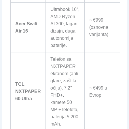
Ultrabook 16″,
AMD Ryzen
~ €999
Acer Swift
AI 300, lagan
(osnovna
Air 16
dizajn, duga
varijanta)
autonomija
baterije.
Telefon sa
NXTPAPER
ekranom (anti-
glare, zaštita
TCL
očiju), 7.2″
~ €499 u
NXTPAPER
FHD+,
Evropi
60 Ultra
kamere 50
MP + telefoto,
baterija 5,200
mAh.