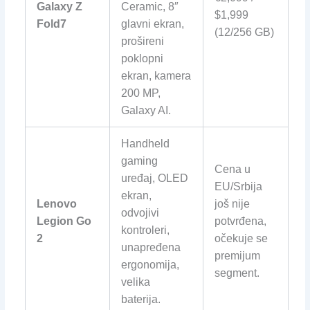
Galaxy Z
Ceramic, 8″
$1,999
Fold7
glavni ekran,
(12/256 GB)
prošireni
poklopni
ekran, kamera
200 MP,
Galaxy AI.
Handheld
gaming
Cena u
uređaj, OLED
EU/Srbija
ekran,
Lenovo
još nije
odvojivi
Legion Go
potvrđena,
kontroleri,
2
očekuje se
unapređena
premijum
ergonomija,
segment.
velika
baterija.