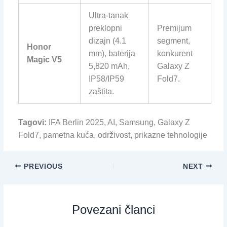
Ultra-tanak
preklopni
Premijum
dizajn (4.1
segment,
Honor
mm), baterija
konkurent
Magic V5
5,820 mAh,
Galaxy Z
IP58/IP59
Fold7.
zaštita.
Tagovi:
IFA Berlin 2025, AI, Samsung, Galaxy Z
Fold7, pametna kuća, održivost, prikazne tehnologije
PREVIOUS
NEXT
Povezani članci