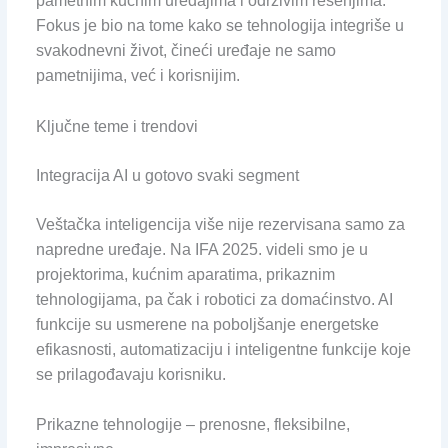
pametnim kućnim uređajima i održivim rešenjima.
Fokus je bio na tome kako se tehnologija integriše u
svakodnevni život, čineći uređaje ne samo
pametnijima, već i korisnijim.
Ključne teme i trendovi
Integracija AI u gotovo svaki segment
Veštačka inteligencija više nije rezervisana samo za
napredne uređaje. Na IFA 2025. videli smo je u
projektorima, kućnim aparatima, prikaznim
tehnologijama, pa čak i robotici za domaćinstvo. AI
funkcije su usmerene na poboljšanje energetske
efikasnosti, automatizaciju i inteligentne funkcije koje
se prilagođavaju korisniku.
Prikazne tehnologije – prenosne, fleksibilne,