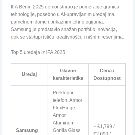
IFA Berlin 2025 demonstrirao je pomeranje granica
tehnologije, posebno u AI-upravljanim uređajima,
pametnom domu i prikaznim tehnologijama.
Samsung je predstavio snažan portfolio inovacija,
dok se startupi ističu kreativnošću i nišnim rešenjima.
Top 5 uređaja iz IFA 2025
Glavne
Cena /
Uređaj
karakteristike
Dostupnost
Preklopni
telefon, Armor
FlexHinge,
Armor
Aluminum +
~ £1,799 /
Samsung
Gorilla Glass
€2,099 /