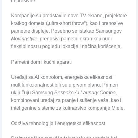
impresivne
Kompanije su predstavile nove TV ekrane, projektore
kratkog dometa („ultra-short throw“), kao i prenosive
pametne displeje. Posebno se istakao Samsungov
Movingstyle
, prenosivi pametni ekran koji nudi
fleksibilnost u pogledu lokacije i načina korišćenja.
Pametni dom i kućni aparati
Uređaji sa AI kontrolom, energetska efikasnost i
multifunkcionalnost bili su u prvom planu. Primeri
uključuju Samsung
Bespoke AI Laundry Combo
,
kombinovani uređaj za pranje i sušenje veša, kao i
inteligentne sisteme za kulinarstvo kompanije Miele.
Održiva tehnologija i energetska efikasnost