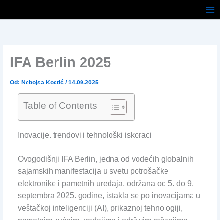
Pređi
na
sadržaj
IFA Berlin 2025
Od:
Nebojsa Kostić
/
14.09.2025
Table of Contents
Inovacije, trendovi i tehnološki iskoraci
Ovogodišnji IFA Berlin, jedna od vodećih globalnih
sajamskih manifestacija u svetu potrošačke
elektronike i pametnih uređaja, održana od 5. do 9.
septembra 2025. godine, istakla se po inovacijama u
veštačkoj inteligenciji (AI), prikaznoj tehnologiji,