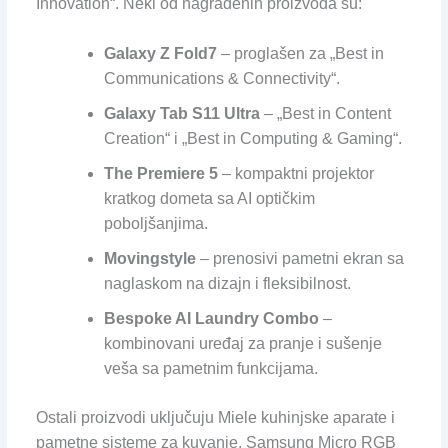
Innovation“. Neki od nagrađenih proizvoda su:
Galaxy Z Fold7
– proglašen za „Best in
Communications & Connectivity“.
Galaxy Tab S11 Ultra
– „Best in Content
Creation“ i „Best in Computing & Gaming“.
The Premiere 5
– kompaktni projektor
kratkog dometa sa AI optičkim
poboljšanjima.
Movingstyle
– prenosivi pametni ekran sa
naglaskom na dizajn i fleksibilnost.
Bespoke AI Laundry Combo
–
kombinovani uređaj za pranje i sušenje
veša sa pametnim funkcijama.
Ostali proizvodi uključuju Miele kuhinjske aparate i
pametne sisteme za kuvanje, Samsung Micro RGB