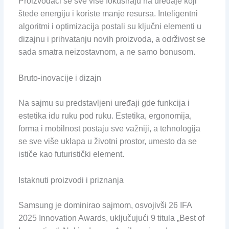
Proizvođači se sve više fokusiraju na uređaje koji
štede energiju i koriste manje resursa. Inteligentni
algoritmi i optimizacija postali su ključni elementi u
dizajnu i prihvatanju novih proizvoda, a održivost se
sada smatra neizostavnom, a ne samo bonusom.
Bruto-inovacije i dizajn
Na sajmu su predstavljeni uređaji gde funkcija i
estetika idu ruku pod ruku. Estetika, ergonomija,
forma i mobilnost postaju sve važniji, a tehnologija
se sve više uklapa u životni prostor, umesto da se
ističe kao futuristički element.
Istaknuti proizvodi i priznanja
Samsung je dominirao sajmom, osvojivši 26 IFA
2025 Innovation Awards, uključujući 9 titula „Best of