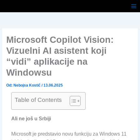
Pređi
na
sadržaj
Microsoft Copilot Vision:
Vizuelni AI asistent koji
“vidi” aplikacije na
Windowsu
Od:
Nebojsa Kostić
/
13.06.2025
Table of Contents
Ali ne još u Srbiji
Microsoft je predstavio novu funkciju za Windows 11