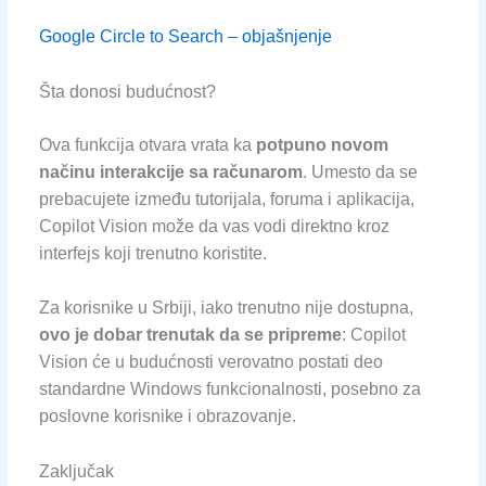
Google Circle to Search – objašnjenje
Šta donosi budućnost?
Ova funkcija otvara vrata ka
potpuno novom
načinu interakcije sa računarom
. Umesto da se
prebacujete između tutorijala, foruma i aplikacija,
Copilot Vision može da vas vodi direktno kroz
interfejs koji trenutno koristite.
Za korisnike u Srbiji, iako trenutno nije dostupna,
ovo je dobar trenutak da se pripreme
: Copilot
Vision će u budućnosti verovatno postati deo
standardne Windows funkcionalnosti, posebno za
poslovne korisnike i obrazovanje.
Zaključak