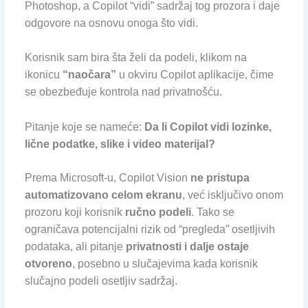
Photoshop, a Copilot “vidi” sadržaj tog prozora i daje
odgovore na osnovu onoga što vidi.
Korisnik sam bira šta želi da podeli, klikom na
ikonicu
“naočara”
u okviru Copilot aplikacije, čime
se obezbeđuje kontrola nad privatnošću.
Pitanje koje se nameće:
Da li Copilot vidi lozinke,
lične podatke, slike i video materijal?
Prema Microsoft-u, Copilot Vision
ne pristupa
automatizovano celom ekranu
, već isključivo onom
prozoru koji korisnik
ručno podeli
. Tako se
ograničava potencijalni rizik od “pregleda” osetljivih
podataka, ali pitanje
privatnosti i dalje ostaje
otvoreno
, posebno u slučajevima kada korisnik
slučajno podeli osetljiv sadržaj.