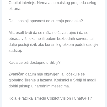
Copilot interfejs. Nema automatskog pregleda celog
ekrana.
Da li postoji opasnost od curenja podataka?
Microsoft tvrdi da se ništa ne čuva trajno i da se
obrada vrši lokalno ili putem bezbednih servera, ali i
dalje postoji rizik ako korisnik greškom podeli osetljiv
sadržaj.
Kada će biti dostupno u Srbiji?
Zvaničan datum nije objavljen, ali očekuje se
globalno širenje u fazama. Korisnici u Srbiji bi mogli
dobiti pristup u narednim mesecima.
Koja je razlika između Copilot Vision i ChatGPT?