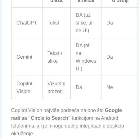
ulaza
analiza
u Srbiji
DA (uz
ChatGPT
Tekst
slike, ali
Da
ne UI)
DA (ali
Tekst +
ne
Gemini
Da
slike
Windows
UI)
Copilot
Vizuelni
Da
Ne
Vision
prozori
Copilot Vision najviše podseća na ono što
Google
radi sa “Circle to Search”
funkcijom na Android
telefonima, ali je mnogo dublje integrisan u desktop
okruženje.