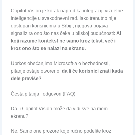
Copilot Vision je korak napred ka integraciji vizuelne
inteligencije u svakodnevni rad. Iako trenutno nije
dostupan korisnicima u Srbiji, njegova pojava
signalizira ono što nas čeka u bliskoj budućnosti:
AI
koji razume kontekst ne samo kroz tekst, već i
kroz ono što se nalazi na ekranu
.
Uprkos obećanjima Microsoft-a o bezbednosti,
pitanje ostaje otvoreno:
da li će korisnici znati kada
dele previše?
Česta pitanja i odgovori (FAQ)
Da li Copilot Vision može da vidi sve na mom
ekranu?
Ne. Samo one prozore koje ručno podelite kroz