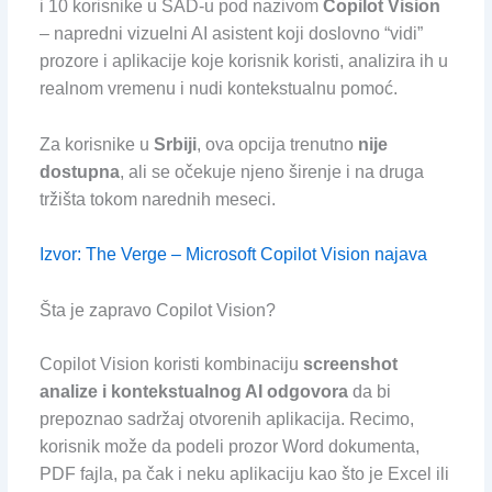
i 10 korisnike u SAD-u pod nazivom
Copilot Vision
– napredni vizuelni AI asistent koji doslovno “vidi”
prozore i aplikacije koje korisnik koristi, analizira ih u
realnom vremenu i nudi kontekstualnu pomoć.
Za korisnike u
Srbiji
, ova opcija trenutno
nije
dostupna
, ali se očekuje njeno širenje i na druga
tržišta tokom narednih meseci.
Izvor: The Verge – Microsoft Copilot Vision najava
Šta je zapravo Copilot Vision?
Copilot Vision koristi kombinaciju
screenshot
analize i kontekstualnog AI odgovora
da bi
prepoznao sadržaj otvorenih aplikacija. Recimo,
korisnik može da podeli prozor Word dokumenta,
PDF fajla, pa čak i neku aplikaciju kao što je Excel ili