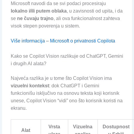
Microsoft navodi da se svi podaci procesiraju
lokalno i/ili putem oblaka
, u zavisnosti od upita, i da
se
ne čuvaju trajno
, ali ova funkcionalnost zahteva
visok stepen poverenja u sistem.
Više informacija – Microsoft o privatnosti Copilota
Kako se Copilot Vision razlikuje od ChatGPT, Gemini
i drugih AI alata?
Najveća razlika je u tome što Copilot Vision ima
vizuelni kontekst
: dok ChatGPT i Gemini
funkcionišu isključivo na osnovu teksta koji korisnik
unese, Copilot Vision “vidi” ono što korisnik koristi na
ekranu.
Vrsta
Vizuelna
Dostupnost
Alat