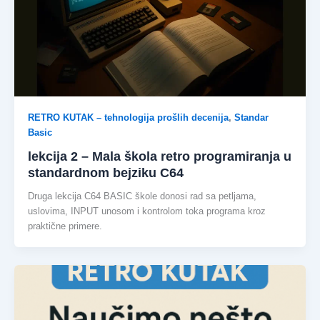
RETRO KUTAK – tehnologija prošlih decenija
,
Standar
Basic
lekcija 2 – Mala škola retro programiranja u
standardnom bejziku C64
Druga lekcija C64 BASIC škole donosi rad sa petljama,
uslovima, INPUT unosom i kontrolom toka programa kroz
praktične primere.