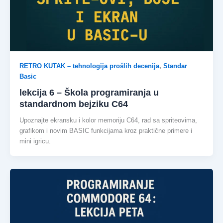
RETRO KUTAK – tehnologija prošlih decenija
,
Standar
Basic
lekcija 6 – Škola programiranja u
standardnom bejziku C64
Upoznajte ekransku i kolor memoriju C64, rad sa spriteovima,
grafikom i novim BASIC funkcijama kroz praktične primere i
mini igricu.