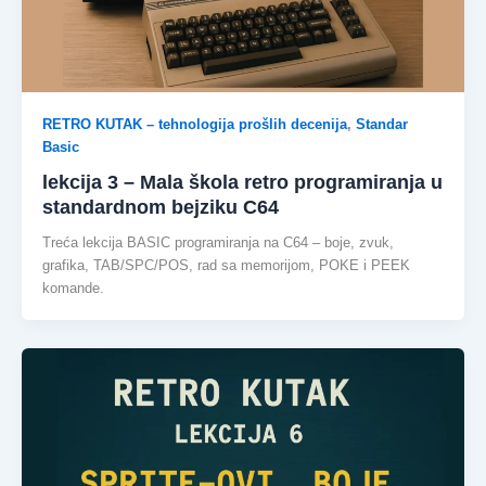
RETRO KUTAK – tehnologija prošlih decenija
,
Standar
Basic
lekcija 3 – Mala škola retro programiranja u
standardnom bejziku C64
Treća lekcija BASIC programiranja na C64 – boje, zvuk,
grafika, TAB/SPC/POS, rad sa memorijom, POKE i PEEK
komande.