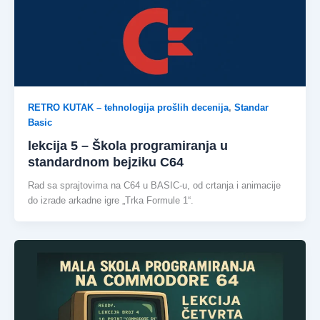
RETRO KUTAK – tehnologija prošlih decenija
,
Standar
Basic
lekcija 5 – Škola programiranja u
standardnom bejziku C64
Rad sa sprajtovima na C64 u BASIC-u, od crtanja i animacije
do izrade arkadne igre „Trka Formule 1“.