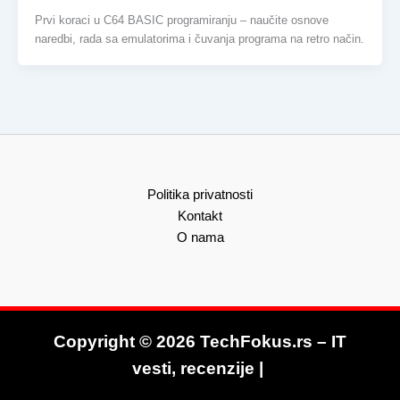
Prvi koraci u C64 BASIC programiranju – naučite osnove
naredbi, rada sa emulatorima i čuvanja programa na retro način.
Politika privatnosti
Kontakt
O nama
Copyright © 2026 TechFokus.rs – IT
vesti, recenzije |