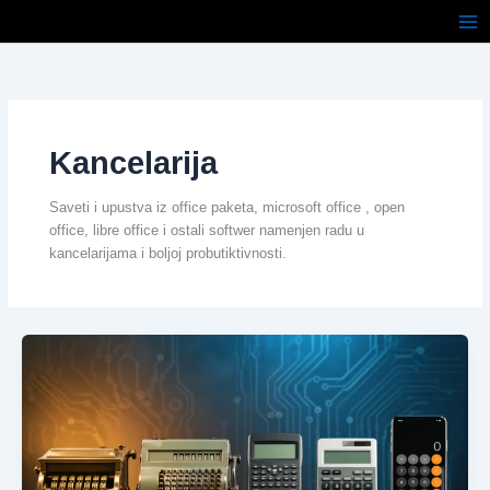
Pređi
na
sadržaj
Kancelarija
Saveti i upustva iz office paketa, microsoft office , open
office, libre office i ostali softwer namenjen radu u
kancelarijama i boljoj probutiktivnosti.