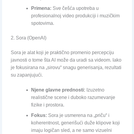
Primena:
Sve češća upotreba u
profesionalnoj video produkciji i muzičkim
spotovima.
2. Sora (OpenAI)
Sora je alat koji je praktično promenio percepciju
javnosti o tome šta AI može da uradi sa videom. Iako
je fokusirana na „sirovu“ snagu generisanja, rezultati
su zapanjujući.
Njene glavne prednosti:
Izuzetno
realistične scene i duboko razumevanje
fizike i prostora.
Fokus:
Sora je usmerena na „priču“ i
koherentnost, generišući duže klipove koji
imaju logičan sled, a ne samo vizuelni