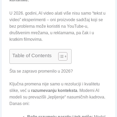
U 2026. godini, AI video alati više nisu samo “tekst u
video” eksperimenti – oni proizvode sadržaj koji se
bez problema može koristiti na YouTube-u,
društvenim mrežama, u reklamama, pa čak i u
kratkim filmovima.
Table of Contents
Šta se zapravo promenilo u 2026?
Ključna promena nije samo u rezoluciji i kvalitetu
slike, već u
razumevanju konteksta
. Moderni AI
modeli su prevazišli „lepljenje“ nasumičnih kadrova.
Danas oni:
Bolje razumeju narativ i tok priče:
Model