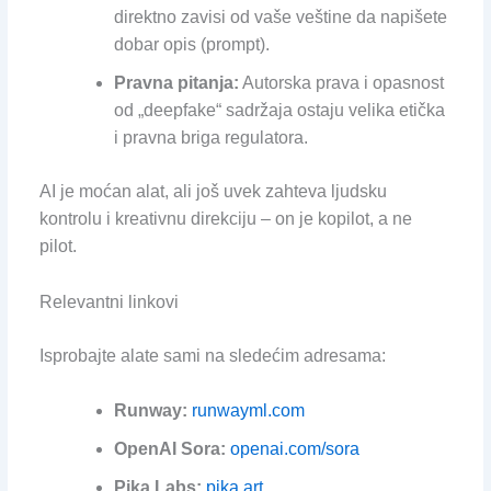
direktno zavisi od vaše veštine da napišete
dobar opis (prompt).
Pravna pitanja:
Autorska prava i opasnost
od „deepfake“ sadržaja ostaju velika etička
i pravna briga regulatora.
AI je moćan alat, ali još uvek zahteva ljudsku
kontrolu i kreativnu direkciju – on je kopilot, a ne
pilot.
Relevantni linkovi
Isprobajte alate sami na sledećim adresama:
Runway:
runwayml.com
OpenAI Sora:
openai.com/sora
Pika Labs:
pika.art