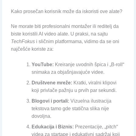
Kako prosečan korisnik može da iskoristi ove alate?
Ne morate biti profesionalni montažer ili reditelj da
biste koristili AI video alate. U praksi, na sajtu
TechFokus
i sličnim platformama, vidimo da se oni
najčešće koriste za:
YouTube:
Kreiranje uvodnih špica i „B-roll“
snimaka za objašnjavajuće videe.
Društvene mreže:
Kratki, viralni klipovi
koji privlače pažnju u prvih par sekundi.
Blogovi i portali:
Vizuelna ilustracija
tekstova tamo gde statična slika nije
dovoljna.
Edukacija i Biznis:
Prezentacije, „pitch“
videa za startape i edukativni sadržaj koji