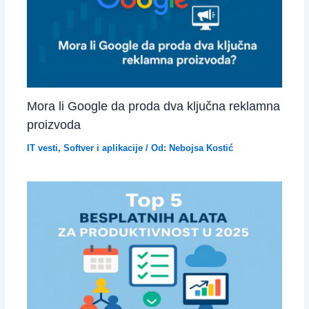
Mora li Google da proda dva ključna reklamna
proizvoda
IT vesti
,
Softver i aplikacije
/ Od:
Nebojsa Kostić