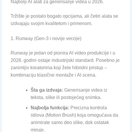
Najbolji AI alati za generisanje videa u 2026.
Tržište je postalo bogato opcijama, ali četiri alata se
izdvajaju svojim kvalitetom i primenom.
1. Runway (Gen-3 i novije verzije)
Runway je jedan od pionira AI video produkcije i u
2026. godini ostaje industrijski standard. Posebno je
zanimljiv kreatorima koji žele hibridni pristup –
kombinaciju klasične montaže i AI scena.
Šta ga izdvaja:
Generisanje videa iz
teksta, slike ili postojećeg snimka.
Najbolja funkcija:
Precizna kontrola
stilova (Motion Brush) koja omogućava da
animirate samo deo slike, dok ostatak
miruje.