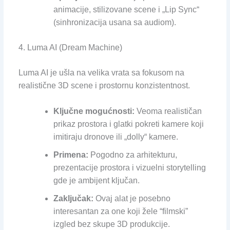
animacije, stilizovane scene i „Lip Sync“
(sinhronizacija usana sa audiom).
4. Luma AI (Dream Machine)
Luma AI je ušla na velika vrata sa fokusom na
realistične 3D scene i prostornu konzistentnost.
Ključne mogućnosti:
Veoma realističan
prikaz prostora i glatki pokreti kamere koji
imitiraju dronove ili „dolly“ kamere.
Primena:
Pogodno za arhitekturu,
prezentacije prostora i vizuelni storytelling
gde je ambijent ključan.
Zaključak:
Ovaj alat je posebno
interesantan za one koji žele “filmski”
izgled bez skupe 3D produkcije.