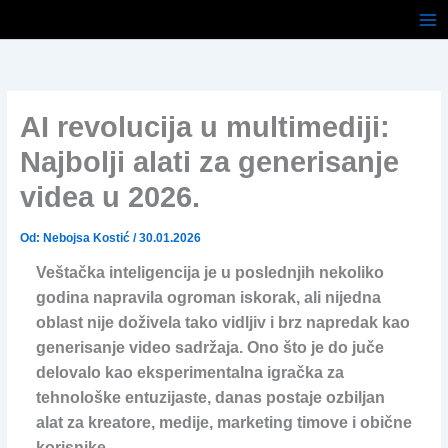
Pređi
na
sadržaj
AI revolucija u multimediji:
Najbolji alati za generisanje
videa u 2026.
Od:
Nebojsa Kostić
/
30.01.2026
Veštačka inteligencija je u poslednjih nekoliko
godina napravila ogroman iskorak, ali nijedna
oblast nije doživela tako vidljiv i brz napredak kao
generisanje video sadržaja. Ono što je do juče
delovalo kao eksperimentalna igračka za
tehnološke entuzijaste, danas postaje ozbiljan
alat za kreatore, medije, marketing timove i obične
korisnike.