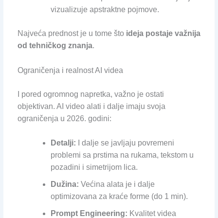
vizualizuje apstraktne pojmove.
Najveća prednost je u tome što
ideja postaje važnija
od tehničkog znanja
.
Ograničenja i realnost AI videa
I pored ogromnog napretka, važno je ostati
objektivan. AI video alati i dalje imaju svoja
ograničenja u 2026. godini:
Detalji:
I dalje se javljaju povremeni
problemi sa prstima na rukama, tekstom u
pozadini i simetrijom lica.
Dužina:
Većina alata je i dalje
optimizovana za kraće forme (do 1 min).
Prompt Engineering:
Kvalitet videa