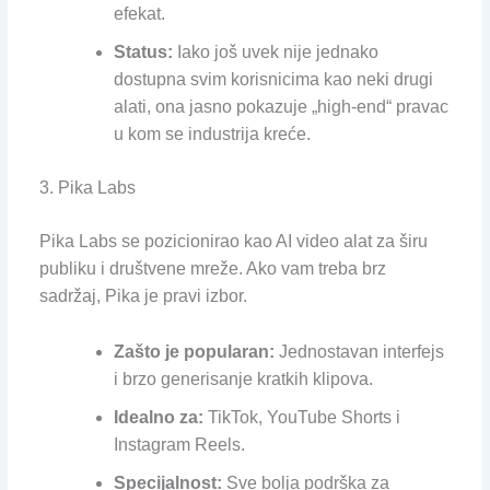
efekat.
Status:
Iako još uvek nije jednako
dostupna svim korisnicima kao neki drugi
alati, ona jasno pokazuje „high-end“ pravac
u kom se industrija kreće.
3. Pika Labs
Pika Labs se pozicionirao kao AI video alat za širu
publiku i društvene mreže. Ako vam treba brz
sadržaj, Pika je pravi izbor.
Zašto je popularan:
Jednostavan interfejs
i brzo generisanje kratkih klipova.
Idealno za:
TikTok, YouTube Shorts i
Instagram Reels.
Specijalnost:
Sve bolja podrška za