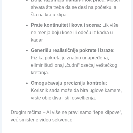
shvata šta treba da se desi na početku, a
šta na kraju klipa.
Prate kontinuitet likova i scena:
Lik više
ne menja boju kose ili odeću iz kadra u
kadar.
Generišu realističnije pokrete i izraze:
Fizika pokreta je znatno unapređena,
eliminišući onaj „čudni“ osećaj veštačkog
kretanja.
Omogućavaju precizniju kontrolu:
Korisnik sada može da bira uglove kamere,
vrste objektiva i stil osvetljenja.
Drugim rečima – AI više ne pravi samo “lepe klipove”,
već smislene video sekvence.